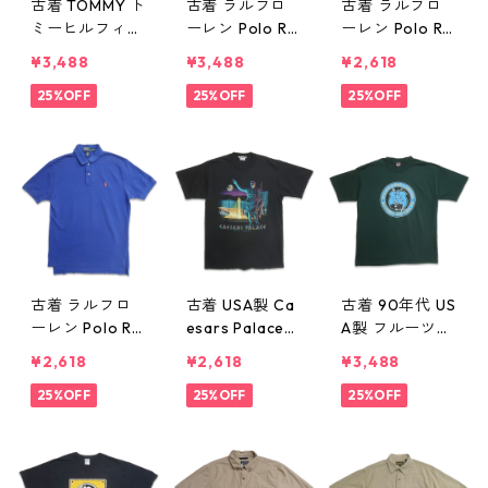
古着 TOMMY ト
古着 ラルフロ
古着 ラルフロ
ミーヒルフィガ
ーレン Polo Ral
ーレン Polo Ral
ー 鹿の子 半袖
ph Lauren 鹿の
ph Lauren 鹿の
¥3,488
¥3,488
¥2,618
シャツ ボック
子 ハーフジッ
子 半袖 ポロシ
スシャツ ネイ
25%OFF
プ 半袖 ポロシ
25%OFF
ャツ ワンポイ
25%OFF
ビー 表記：XXL
ャツ ワンポイ
ント イエロー
gd409882n
ント ネイビー
系 表記：L gd
w60626
表記：XL gd4
409877n w60
09879n w606
625
25
古着 ラルフロ
古着 USA製 Ca
古着 90年代 US
ーレン Polo Ral
esars Palace
A製 フルーツオ
ph Lauren 鹿の
ラスベガス カ
ブザルーム バ
¥2,618
¥2,618
¥3,488
子 半袖 ポロシ
ジノホテル プ
ーゲン郡警察パ
ャツ ワンポイ
25%OFF
リントTシャツ
25%OFF
イプ＆ドラム隊
25%OFF
ント ブルー 表
ブラック 表
プリントTシャ
記：M gd409
記：L gd409
ツ シングルス
876n w60625
875n w60625
テッチ グリー
ン 表記：XL g