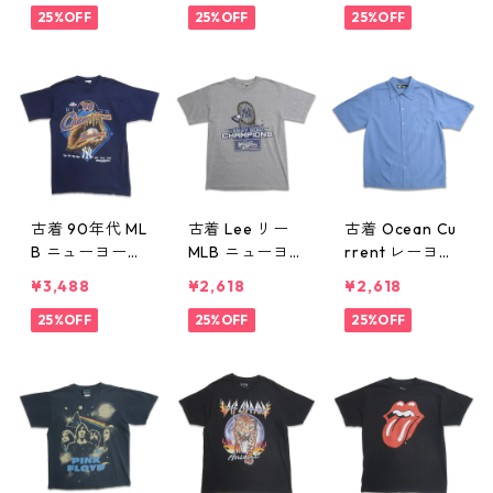
ャツ ネイビー
25%OFF
ロック 半袖 ポ
25%OFF
ズ プリントTシ
25%OFF
表記：XL gd4
ロシャツ 表
ャツ レッド 表
09865n w606
記：XL gd40
記：-- gd409
24
9864n w60624
863n w60624
古着 90年代 ML
古着 Lee リー
古着 Ocean Cu
B ニューヨー
MLB ニューヨ
rrent レーヨン
ク・ヤンキース
ーク・ヤンキー
半袖シャツ ボ
¥3,488
¥2,618
¥2,618
記念 プリントT
ス 記念 プリン
ックスシャツ
シャツ シング
25%OFF
トTシャツ 杢グ
25%OFF
チェック ブル
25%OFF
ルステッチ ネ
レー 表記：L
ー系 表記：M
イビー 表記：-
gd409858n w6
gd409853n w6
- gd409859n
0624
0623
w60624