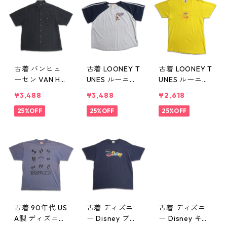
9847n w60623
古着 バンヒュ
古着 LOONEY T
古着 LOONEY T
ーセン VAN HE
UNES ルーニ
UNES ルーニ
USEN 総柄 シル
ー・テューンズ
ー・テューンズ
¥3,488
¥3,488
¥2,618
ク 半袖シャツ
タズマニアン
TWEETY トゥ
ボックスシャツ
25%OFF
デビル 刺繍 ベ
25%OFF
イーティー 刺
25%OFF
ブラック 表
ースボールシャ
繍 Tシャツ イエ
記：XL gd40
ツ 半袖シャツ
ロー 表記：M
9840n w6062
イエロー レデ
gd409838n w6
2
ィース 表記：-
0622
- gd409839n
w60622
古着 90年代 US
古着 ディズニ
古着 ディズニ
A製 ディズニー
ー Disney プリ
ー Disney キャ