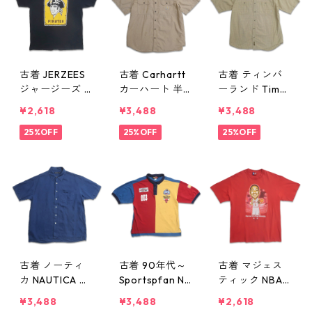
d409874n w60
625
古着 JERZEES
古着 Carhartt
古着 ティンバ
ジャージーズ M
カーハート 半
ーランド Timbe
LB ピッツバー
袖シャツ ボタ
rland 半袖シャ
¥2,618
¥3,488
¥3,488
グ・パイレーツ
ンダウンシャツ
ツ チェック 表
プリントTシャ
25%OFF
ベージュ ブラ
25%OFF
記：L gd409
25%OFF
ツ ブラック 表
ウン系 表記：X
866n w60624
記：XL gd40
L gd409867n
9872n w60625
w60624
古着 ノーティ
古着 90年代～
古着 マジェス
カ NAUTICA リ
Sportspfan NB
ティック NBA
ネン 半袖シャ
A シカゴブルズ
シカゴブルズ
¥3,488
¥3,488
¥2,618
ツ ボックスシ
刺繍 カラーブ
デリック・ロー