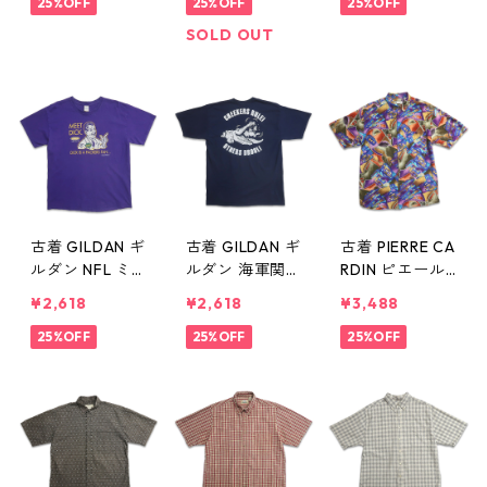
Ｔシャツ グリ
25%OFF
トＴシャツ 杢
25%OFF
ーTシャツ シン
25%OFF
ーン 表記：M
グレー 表記：M
グルステッチ
SOLD OUT
gd409922n w6
gd409921n
表記：M gd4
0629
w60629
09911n w6062
8
古着 GILDAN ギ
古着 GILDAN ギ
古着 PIERRE CA
ルダン NFL ミ
ルダン 海軍関
RDIN ピエール
ネソタ・バイキ
連 Naval Denta
カルダン 総柄
¥2,618
¥2,618
¥3,488
ングス ファン
l Center Mid At
レーヨン 半袖
向け ジョークT
25%OFF
lantic プリント
25%OFF
シャツ ボック
25%OFF
プリントTシャ
Tシャツ ネイビ
スシャツ 表
ツ ネイビー 表
ー 表記：L gd
記：M gd409
記：L gd409
409908n w60
907n w60628
909n w60628
628