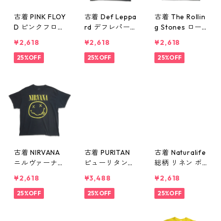
古着 PINK FLOY
古着 Def Leppa
古着 The Rollin
D ピンクフロイ
rd デフレパー
g Stones ロー
ド バンドTシャ
ド バンドTシャ
リングストーン
¥2,618
¥2,618
¥2,618
ツ ネイビー ブ
ツ バンT プリン
ズ バンドTシャ
ラック系 表
25%OFF
トTシャツ ブラ
25%OFF
ツ バンT プリン
25%OFF
記：M gd409
ック 表記：XL
トTシャツ ブラ
851n w60623
gd409850n
ック 表記：L
w60623
gd409848n w6
0623
古着 NIRVANA
古着 PURITAN
古着 Naturalife
ニルヴァーナ
ピューリタン
総柄 リネン ボ
バンドTシャツ
総柄 レーヨン
タンダウンシャ
¥2,618
¥3,488
¥2,618
バンT プリント
半袖シャツ ボ
ツ 半袖シャツ
Tシャツ スマイ
25%OFF
ックスシャツ
25%OFF
表記：L gd40
25%OFF
ル ブラック 表
表記：L gd40
9841n w60622
記：XL gd40
9843n w60622