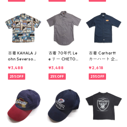
ャツ オレンジ
プリントTシャ
RIZONA プリン
表記：L gd40
ツ ブラック 表
トTシャツ 杢グ
9900n w6062
記：-- gd409
レー 表記：-
7
898n w60627
- gd409897n
w60627
古着 KAHALA J
古着 70年代 Le
古着 Carhartt
ohn Severson
e リー CHETOP
カーハート 企
総柄 レーヨン
A TWILL ワーク
業ロゴ 刺繍 ワ
¥3,488
¥3,488
¥2,618
アロハシャツ
シャツ 半袖シ
ークシャツ 半
ハワイアンシャ
25%OFF
ャツ グレー 表
25%OFF
袖シャツ ネイ
25%OFF
ツ 半袖シャツ
記：14-14 1/2
ビー 表記：S
表記：L gd40
gd409893n w6
gd409892n w6
9895n w60627
0627
0627