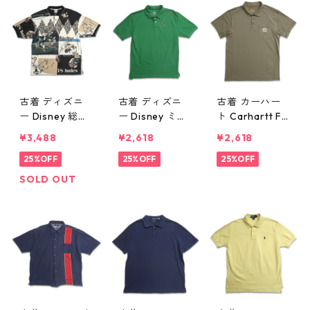
記：XL gd40
09887n w606
9888n w60626
26
古着 ディズニ
古着 ディズニ
古着 カーハー
ー Disney 総柄
ー Disney ミッ
ト Carhartt Fo
ミッキー 半袖
キー 刺繍 半袖
rce 速乾 半袖
¥3,488
¥2,618
¥2,618
ポロシャツ 鹿
ポロシャツ ワ
ポロシャツ ポ
の子 表記：L
25%OFF
ンポイント 鹿
25%OFF
ケット ワンポ
25%OFF
gd409885n w6
の子 グリーン
イント オリー
SOLD OUT
0626
表記：S gd40
ブグリーン 表
9884n w60626
記：M gd409
883n w60626