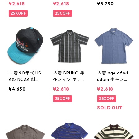
ー 半袖シャツ
ー 半袖シャツ
HT バドライト
¥2,618
¥2,618
¥5,790
ボタンダウンシ
ボタンダウンシ
ロゴ 刺繍 キャ
ャツ チェック
25%OFF
ャツ チェック
25%OFF
ップ ブルー 表
表記：M gd4
表記：L gd40
記：-- gd409
09932n w606
9931n w60630
930n w60629
30
古着 90年代 US
古着 BRUNO 半
古着 age of wi
A製 NCAA 刺繍
袖シャツ ボッ
sdom 半袖シャ
キャップ ツー
クスシャツ ス
ツ ボックスシ
¥4,650
¥2,618
¥2,618
トン ブラック
トライプ チェ
ャツ ブルー系
ターコイズブル
ック 表記：M
25%OFF
表記：M gd4
25%OFF
ー 表記：-- g
gd409927n w6
09926n w606
SOLD OUT
d409929n w6
0629
29
0629