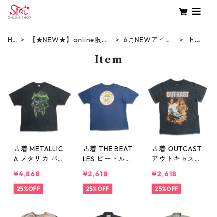
HO
【★NEW★】online限定
6月NEWアイテ
トッ
ME
商品（新着商品）
ム（2026）
プス
Item
古着 METALLIC
古着 THE BEAT
古着 OUTCAST
A メタリカ バン
LES ビートルズ
アウトキャスト
ドTシャツ バン
バンドTシャツ
バンドTシャツ
¥4,868
¥2,618
¥2,618
T プリントTシ
プリントTシャ
プリントTシャ
ャツ ブラック
25%OFF
ツ ネイビー 表
25%OFF
ツ ウォッシュ
25%OFF
表記：XL gd4
記：XXL gd4
加工 表記：M
09940n w606
09939n w606
gd409938n w6