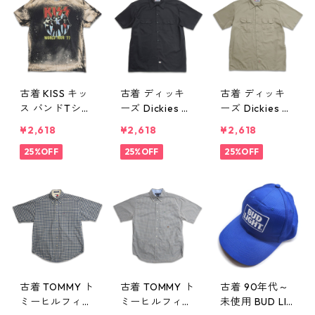
30
30
0630
古着 KISS キッ
古着 ディッキ
古着 ディッキ
ス バンドTシャ
ーズ Dickies ワ
ーズ Dickies ワ
ツ プリントTシ
ークシャツ 半
ークシャツ 半
¥2,618
¥2,618
¥2,618
ャツ ブリーチ
袖シャツ ボッ
袖シャツ ボッ
加工 表記：XL
25%OFF
クス ブラック
25%OFF
クス ベージュ
25%OFF
gd409936n
表記：L gd40
表記：L gd40
w60630
9934n w6063
9933n w6063
0
0
古着 TOMMY ト
古着 TOMMY ト
古着 90年代～
ミーヒルフィガ
ミーヒルフィガ
未使用 BUD LIG