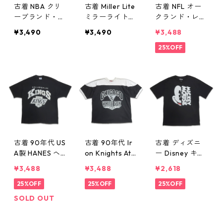
古着 NBA クリ
古着 Miller Lite
古着 NFL オー
ーブランド・キ
ミラーライト
クランド・レイ
ャバリアーズ
刺繍 キャップ
ダース プリン
¥3,490
¥3,490
¥3,488
刺繍 キャップ
ネイビー 表
トTシャツ ブラ
ツートン ネイ
記：-- gd409
ック 表記：-
25%OFF
ビー ワインレ
890n w60626
- gd409889n
ッド 表記：-
w60626
- gd409891n
w60626
古着 90年代 US
古着 90年代 Ir
古着 ディズニ
A製 HANES ヘ
on Knights Ath
ー Disney キャ
インズ NHL ロ
letics MLB シカ
ラクター ミッ
¥3,488
¥3,488
¥2,618
サンゼルス キ
ゴ ホワイトソ
キー プリントT
ングス プリン
25%OFF
ックス プリン
25%OFF
シャツ ブラッ
25%OFF
トTシャツ シン
トTシャツ ブラ
ク 表記：XL g
SOLD OUT
グルステッチ
ック 杢グレー
d409886n w6
ブラック 表
表記：XL gd4
0626