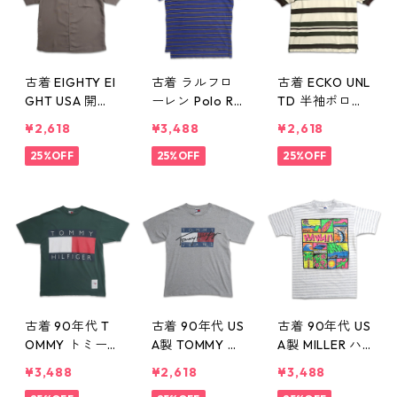
古着 EIGHTY EI
古着 ラルフロ
古着 ECKO UNL
GHT USA 開襟
ーレン Polo Ral
TD 半袖ポロシ
オープンカラー
ph Lauren 半袖
ャツ ワンポイ
¥2,618
¥3,488
¥2,618
レーヨン 半袖
ポロシャツ ワ
ント ボーダー
シャツ ボック
25%OFF
ンポイント ボ
25%OFF
表記：XL gd4
25%OFF
スシャツ ブラ
ーダー 鹿の子
09923n w606
ウン系 表記：M
表記：M gd4
29
gd409925n
09924n w606
w60629
29
古着 90年代 T
古着 90年代 US
古着 90年代 US
OMMY トミー
A製 TOMMY ト
A製 MILLER ハ
ヒルフィガー
ミーヒルフィガ
ワイ プリントT
¥3,488
¥2,618
¥3,488
ロゴ プリント
ー ロゴ プリン
シャツ ボーダ