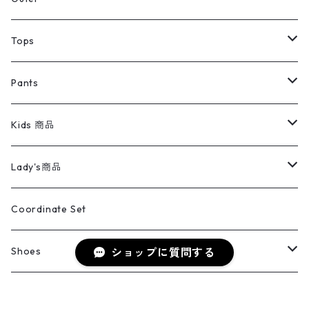
デニムジャケット
トップス
Tee
コート
Tops
ミリタリージャケット
半袖シャツ
パンツ
Sweat Shirts
デニムジャケット
Tシャツ
Pants
スイングトップ
長袖シャツ
デニムパンツ
REVERSE WEAVE
レディース
Pants
ミリタリージャケット
長袖シャツ
デニムパンツ
Kids 商品
カバーオール
Tシャツ・ロンT
ミリタリーパンツ
アウター
ブランドシャツ
501,505
キッズ
Shirts
スウィングトップ
半袖シャツ
ミリタリーパンツ
Vintage
Lady's商品
アウトドア
ポロシャツ
ワークパンツ
トップス
ストライプシャツ
バギーズデニム
アウター
Tops
ライフスタイル雑貨
Ladies
アウトドアナイロンジャケット
ポロシャツ
チノパンツ
Tops
Tシャツ
Coordinate Set
ウールジャケット
スウェット・トレーナー
コーデュロイパンツ
ボトムス
コーデュロイシャツ
フレアデニム
トップス
Pants
ラグ・ブランケット
ブランド
Sweater
スポーツナイロンジャケット
スウェット・パーカ
イージーパンツ
Pants
ブラウス／シャツ／デザイントップス
Shoes
ショップに質問する
コート
パーカー
スウェットパンツ
ワンピース
スウェードシャツ
ブラックデニム
ボトムス
ラルフローレン
プリントスウェット
長袖
Goods
ワークジャケット
ベスト
スラックス
ベスト／キャミソール
22cm以下
Goods