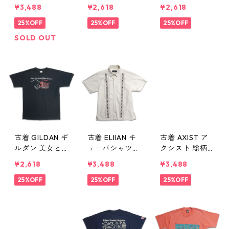
Disney キャラ
ントTシャツ ネ
ラクター ティ
¥3,488
¥2,618
¥2,618
クター 足跡 プ
イビー 表記：X
ンカー ベル プ
リントTシャツ
25%OFF
XL gd409835
25%OFF
リントTシャツ
25%OFF
ネイビー系 表
n w60622
パープル 表
SOLD OUT
記：XL gd40
記：M gd409
9836n w60622
834n w60622
古着 GILDAN ギ
古着 ELIIAN キ
古着 AXIST ア
ルダン 美女と
ューバシャツ
クシスト 総柄
野獣 ミュージ
メキシカンシャ
シルク 半袖シ
¥2,618
¥3,488
¥3,488
カル プリントT
ツ 半袖シャツ
ャツ ボックス
シャツ ブラッ
25%OFF
ボックスシャツ
25%OFF
シャツ ブラッ
25%OFF
ク 表記：M g
アイボリー オ
ク 表記：M g
d409833n w6
フホワイト 表
d409824n w6
0622
記：L gd409
0621
825n w60621