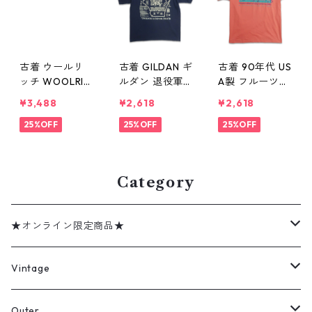
古着 ウールリ
古着 GILDAN ギ
古着 90年代 US
ッチ WOOLRIC
ルダン 退役軍
A製 フルーツオ
H 総柄 ボタンダ
人 イベント記
ブザルーム イ
¥3,488
¥2,618
¥2,618
ウンシャツ 半
念 プリントTシ
ベント プリン
袖シャツ 表
25%OFF
ャツ ポケットT
25%OFF
トTシャツ シン
25%OFF
記：L gd409
シャツ ネイビ
グルステッチ
822n w60621
ー 表記：L gd
ピンク系 表
409820n w60
記：L gd409
Category
621
819n w60621
★オンライン限定商品★
ミリタリーデッドストック
Vintage
アウター
Jacket
Outer