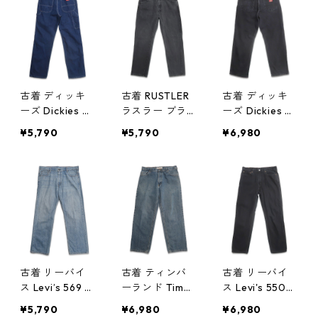
gd408954n
32n w60330
30n w60330
w60401
古着 ディッキ
古着 RUSTLER
古着 ディッキ
ーズ Dickies ワ
ラスラー ブラ
ーズ Dickies ブ
ーク デニム ペ
ックデニムパン
ラックデニムパ
¥5,790
¥5,790
¥6,980
インターパンツ
ツ ジーンズ 表
ンツ ジーンズ
デニムパンツ
記：W36L32
ジーパン 表
表記：-- gd4
gd408879n w6
記：W36L32
08881n w6032
0324
gd408855n w6
4
0321
古着 リーバイ
古着 ティンバ
古着 リーバイ
ス Levi’s 569 デ
ーランド Timbe
ス Levi's 550
ニムパンツ ジ
rland デニムパ
ブラックデニム
¥5,790
¥6,980
¥6,980
ーンズ ジーパ
ンツ ジーンズ
デニムパンツ