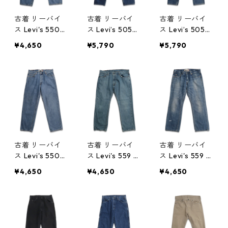
古着 リーバイ
古着 リーバイ
古着 リーバイ
ス Levi's 550
ス Levi’s 505
ス Levi’s 505
デニムパンツ
デニムパンツ
デニムパンツ
¥4,650
¥5,790
¥5,790
ジーンズ ジー
ジーンズ ジー
ジーンズ ジー
パン 表記：W3
パン 表記：W3
パン 表記：W2
6L30 gd4092
3L32 gd4091
9L32 gd4091
55n w60430
95n w60424
96n w60424
古着 リーバイ
古着 リーバイ
古着 リーバイ
ス Levi's 550
ス Levi's 559 デ
ス Levi's 559 デ
デニムパンツ
ニムパンツ ジ
ニムパンツ ジ
¥4,650
¥4,650
¥4,650
ジーンズ ジー
ーンズ ジーパ
ーンズ ジーパ
パン 表記：W3
ン 表記：W38L
ン 表記：W34L
6L32 gd40911
30 gd40904
30 gd40903
0n w60416
0n w60409
9n w60409