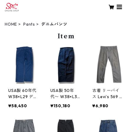
HOME
Pants
デニムパンツ
Item
USA製 60年代
USA製 50年
古着 リーバイ
W38×L29 デニ
代〜 W38×L32
ス Levi’s 569 ル
ムペインターパ
デニムペインタ
ーズストレート
¥58,450
¥150,180
¥6,980
ンツ コットン u
ーパンツ 濃紺
デニムパンツ
nion made dea
ネイビー Dead
ジーンズ ジー
dstock 青 ブル
Stock 古着 古
パン グレー 表
ー 古着 古着屋
着屋 高円寺 ビ
記：W36L32