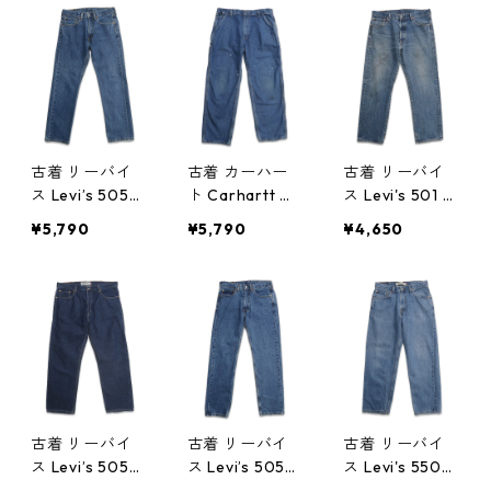
3L30 gd4101
6L30 gd4101
32 gd410081
09n w60714
08n w60714
n w60711
古着 リーバイ
古着 カーハー
古着 リーバイ
ス Levi’s 505
ト Carhartt ワ
ス Levi's 501 デ
デニムパンツ
ーク デニム ペ
ニムパンツ ジ
¥5,790
¥5,790
¥4,650
ジーンズ ジー
インターパンツ
ーンズ ジーパ
パン 表記：W3
デニムパンツ表
ン 表記：W36L
2L30 gd4100
記：W36L32
32 gd410005
80n w60711
gd410020n w6
n w60706
0707
古着 リーバイ
古着 リーバイ
古着 リーバイ
ス Levi’s 505
ス Levi’s 505
ス Levi's 550
デニムパンツ
デニムパンツ
デニムパンツ