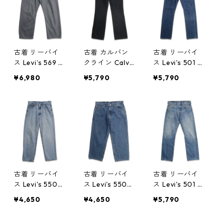
高円寺 ビンテ
ンテージ n608
gd410286n w6
ージ n60808
05
0728
古着 リーバイ
古着 カルバン
古着 リーバイ
ス Levi’s 569 ル
クライン Calvi
ス Levi's 501 デ
ーズストレート
nKlein ブラッ
ニムパンツ ジ
¥6,980
¥5,790
¥5,790
デニムパンツ
クデニムパンツ
ーンズ ジーパ
ジーンズ ジー
ジーンズ ジー
ン 表記：W32L
パン グレー 表
パン 表記：-
32 gd410273
記：W36L30
- gd410274n
n w60727
gd410285n w6
w60727
0728
古着 リーバイ
古着 リーバイ
古着 リーバイ
ス Levi's 550
ス Levi's 550
ス Levi's 501 デ
デニムパンツ
デニムパンツ
ニムパンツ ジ
¥4,650
¥4,650
¥5,790
ジーンズ ジー
ジーンズ ジー
ーンズ ジーパ
パン 表記：W3
パン 表記：W3
ン 表記：W30L