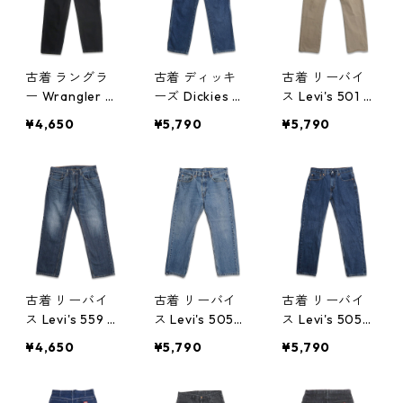
古着 ラングラ
古着 ディッキ
古着 リーバイ
ー Wrangler ブ
ーズ Dickies ワ
ス Levi's 501 カ
ラックデニムパ
ーク デニム ペ
ラーデニムパン
¥4,650
¥5,790
¥5,790
ンツ ジーンズ
インターパンツ
ツ ジーンズ ジ
ジーパン 表
デニムパンツ
ーパン 表記：
記：W32L32
表記：W32L32
W32L30 gd4
gd409014n w6
gd409003n
08992n w604
0407
w60406
04
古着 リーバイ
古着 リーバイ
古着 リーバイ
ス Levi's 559 ス
ス Levi's 505
ス Levi's 505
トレッチ デニ
デニムパンツ
デニムパンツ
¥4,650
¥5,790
¥5,790
ムパンツ ジー
ジーンズ ジー
ジーンズ ジー
ンズ ジーパン
パン 表記：W3
パン 表記：W3
表記：W34L32
6L30 gd4089
2L32 gd4089