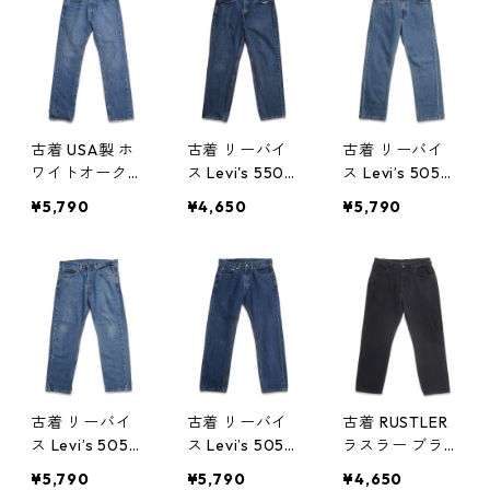
50n w60615
61n w60606
60n w60606
古着 USA製 ホ
古着 リーバイ
古着 リーバイ
ワイトオーク
ス Levi's 550
ス Levi’s 505
リーバイス Lev
デニムパンツ
デニムパンツ
¥5,790
¥4,650
¥5,790
i’s 505 デニム
ジーンズ ジー
ジーンズ ジー
パンツ ジーン
パン 表記：W3
パン 表記：W3
ズ ジーパン 表
4L32 gd4095
1L30 gd4095
記：W34L34
61n w60529
49n w60528
gd409611n w6
0602
古着 リーバイ
古着 リーバイ
古着 RUSTLER
ス Levi’s 505
ス Levi’s 505
ラスラー ブラ
デニムパンツ
デニムパンツ
ックデニムパン
¥5,790
¥5,790
¥4,650