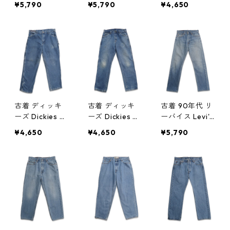
¥5,790
¥5,790
¥4,650
ジーンズ ジー
ジーンズ ジー
ジーンズ ジー
パン 表記：W3
パン 表記：W3
パン 表記：W3
8L30 gd4100
4L32 gd4100
3L30 gd4099
04n w60706
03n w60706
88n w60704
古着 ディッキ
古着 ディッキ
古着 90年代 リ
ーズ Dickies ワ
ーズ Dickies ワ
ーバイス Levi's
ーク デニム ペ
ーク デニム ペ
501 デニムパン
¥4,650
¥4,650
¥5,790
インターパンツ
インターパンツ
ツ ジーンズ ジ
デニムパンツ
デニムパンツ
ーパン 表記：
表記：W34L32
表記：W32L32
W30L34 gd4
gd409974n
gd409973n
09901n w6062
w60703
w60703
7