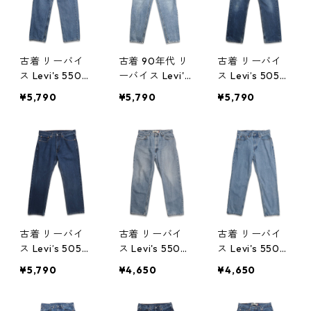
古着 リーバイ
古着 90年代 リ
古着 リーバイ
ス Levi's 550
ーバイス Levi's
ス Levi’s 505
デニムパンツ
550 デニムパン
デニムパンツ
¥5,790
¥5,790
¥5,790
ジーンズ ジー
ツ ジーンズ ジ
ジーンズ ジー
パン 表記：W3
ーパン 表記：
パン 表記：W3
4L32 gd4097
W34L33 gd4
6L32 gd4097
74n w60617
09752n w6061
51n w60615
5
古着 リーバイ
古着 リーバイ
古着 リーバイ
ス Levi’s 505
ス Levi's 550
ス Levi's 550
デニムパンツ
デニムパンツ
デニムパンツ
¥5,790
¥4,650
¥4,650
ジーンズ ジー
ジーンズ ジー
ジーンズ ジー
パン 表記：W3
パン 表記：W3
パン 表記：W3
4L30 gd4097
6L32 gd4096
2L32 gd4096