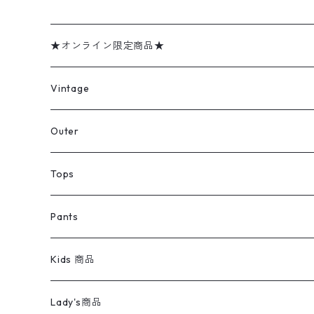
★オンライン限定商品★
ミリタリーデッドストック
Vintage
アウター
Jacket
Outer
デニムジャケット
トップス
Tee
コート
Tops
ミリタリージャケット
半袖シャツ
パンツ
Sweat Shirts
デニムジャケット
Tシャツ
Pants
スイングトップ
長袖シャツ
デニムパンツ
REVERSE WEAVE
レディース
Pants
ミリタリージャケット
長袖シャツ
デニムパンツ
Kids 商品
カバーオール
Tシャツ・ロンT
ミリタリーパンツ
アウター
ブランドシャツ
501,505
キッズ
Shirts
スウィングトップ
半袖シャツ
ミリタリーパンツ
Vintage
Lady's商品