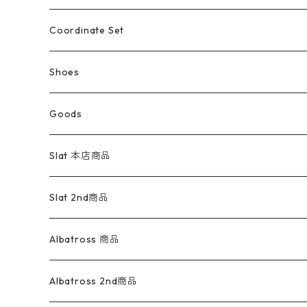
アウトドア
ポロシャツ
ワークパンツ
トップス
ストライプシャツ
バギーズデニム
アウター
Tops
ライフスタイル雑貨
Ladies
アウトドアナイロンジャケット
ポロシャツ
チノパンツ
Tops
Tシャツ
Coordinate Set
ウールジャケット
スウェット・トレーナー
コーデュロイパンツ
ボトムス
コーデュロイシャツ
フレアデニム
トップス
Pants
ラグ・ブランケット
ブランド
Sweater
スポーツナイロンジャケット
スウェット・パーカ
イージーパンツ
Pants
ブラウス／シャツ／デザイントップス
Shoes
コート
パーカー
スウェットパンツ
ワンピース
スウェードシャツ
ブラックデニム
ボトムス
ラルフローレン
プリントスウェット
長袖
Goods
ワークジャケット
ベスト
スラックス
ベスト／キャミソール
22cm以下
Goods
ナイロンジャケット
セーター・カーディガン
ジャージパンツ
ウールシャツ
ワンピース
リーバイス
ロゴスウェット
半袖
Military
テーラードジャケット
セーター・カーディガン
ワークパンツ
スウェット
22.5cm
バンダナ
Slat 本店商品
ダウンジャケット・ベスト
スラックス
リネンシャツ
ロンパース
エルエルビーン
無地スウェット
アランセーター
ウールジャケット
フリース
コーデュロイパンツ
ニット
23cm
Outer
Slat 2nd商品
ベスト
オーバーオール・つなぎ
柄シャツ
アディダス
キャラスウェット
ウールセーター
ダウンジャケット
オーバーオール・つなぎ
ジャケット
23.5cm
Tee
アウター
Albatross 商品
コーチジャケット
チノパン
ワークシャツ
ナイキ
REVERSE WEAVE
コットン
ハンティングジャケット
レザージャケット
ショーツ
スカート
24cm
Shirts
長袖シャツ
Vintage sweater
Albatross 2nd商品
フリースジャケット・ベスト
ウールパンツ
ミリタリー
チャンピオン