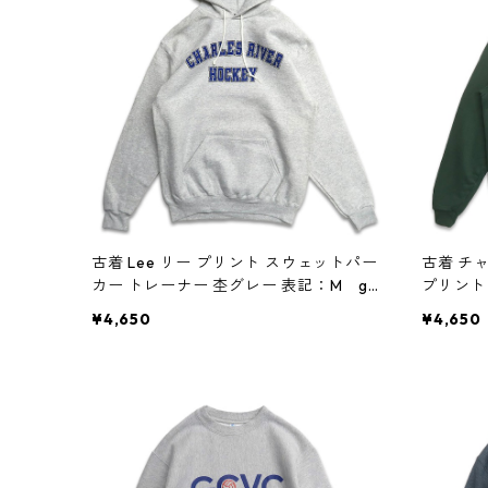
古着 Lee リー プリント スウェットパー
古着 チャ
カー トレーナー 杢グレー 表記：M gd
プリント
408948n w60331
ー グリー
¥4,650
¥4,650
331