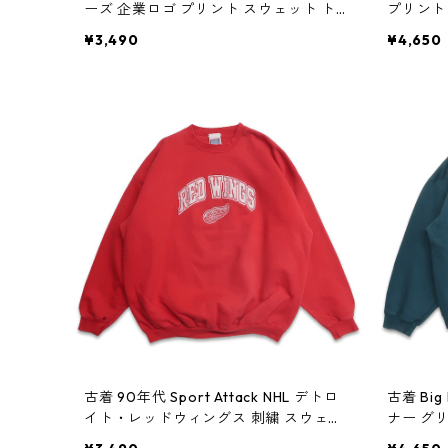
ーズ 企業ロゴ プリント スウェット トレ
プリント
ーナー ブラック 表記：XL gd409107
ク 表記：L
¥3,490
¥4,650
n w60415
古着 90年代 Sport Attack NHL デトロ
古着 Bi
イト・レッドウィングス 刺繍 スウェッ
ナー グリ
ト トレーナー レッド 表記：XL gd40
w60410