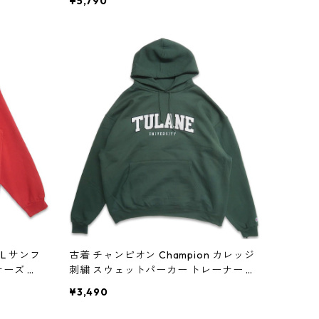
¥5,790
FL サンフ
古着 チャンピオン Champion カレッジ
ーズ プ
刺繍 スウェットパーカー トレーナー グ
レッド 表
リーン 表記：XXL gd409021n w604
¥3,490
8
07