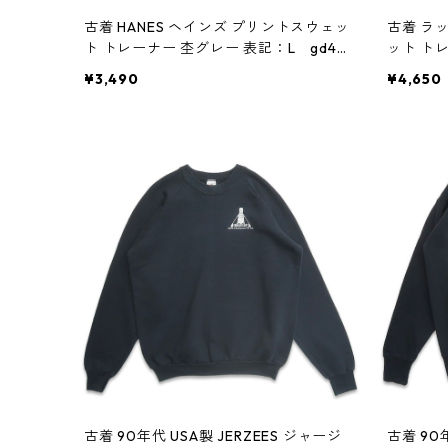
古着 HANES ヘインズ プリントスウェッ
古着 ラッ
ト トレーナー 杢グレー 表記：L gd40
ット ト
9148n w60420
409137n
¥3,490
¥4,650
古着 90年代 USA製 JERZEES ジャージ
古着 90