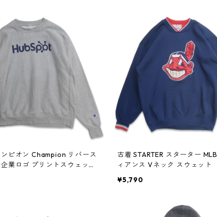
ンピオン Champion リバース
古着 STARTER スターター ML
 企業ロゴ プリントスウェット
ィアンス Vネック スウェット
 杢グレー 表記：L gd4089
ー ネイビー 表記：L gd40899
¥5,790
0404
404