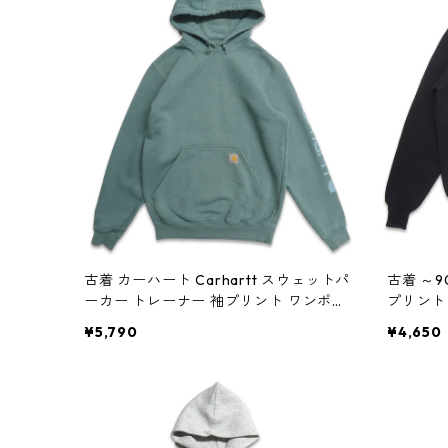
古着 カーハート Carhartt スウェットパ
古着 ～9
ーカー トレーナー 袖プリント ワンポイ
プリント
ント グリーン系 表記：S gd408984n
ク 表記：-
¥5,790
¥4,650
w60403