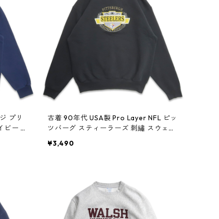
ッジ プリ
古着 90年代 USA製 Pro Layer NFL ピッ
イビー 表
ツバーグ スティーラーズ 刺繡 スウェッ
ト トレーナー ブラック 表記：XL gd4
¥3,490
08934n w60330