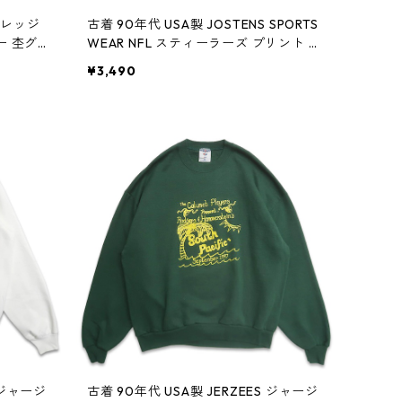
カレッジ
古着 90年代 USA製 JOSTENS SPORTS
ー 杢グレ
WEAR NFL スティーラーズ プリント ス
18
ウェット トレーナー ブラック 表記：M
¥3,490
gd409119n w60416
S ジャージ
古着 90年代 USA製 JERZEES ジャージ