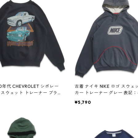
0年代 CHEVROLET シボレー
古着 ナイキ NIKE ロゴ スウ
 スウェット トレーナー ブラッ
カー トレーナー グレー 表記：-
- gd408973n w60402
08961n w60401
¥5,790