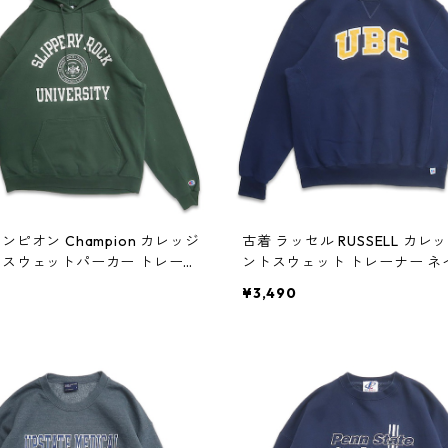
ンピオン Champion カレッジ
古着 ラッセル RUSSELL カレ
 スウェットパーカー トレーナ
ントスウェット トレーナー ネ
ン 表記：L gd408947n w60
記：L gd408935n w60330
¥3,490