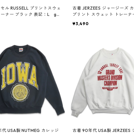
セル RUSSELL プリントスウェ
古着 JERZEES ジャージーズ 
レーナー ブラック 表記：L gd
プリント スウェット トレーナ
 w60418
ー 表記：M gd409136n w604
¥3,490
年代 USA製 NUTMEG カレッジ
古着 90年代 USA製 JERZEE