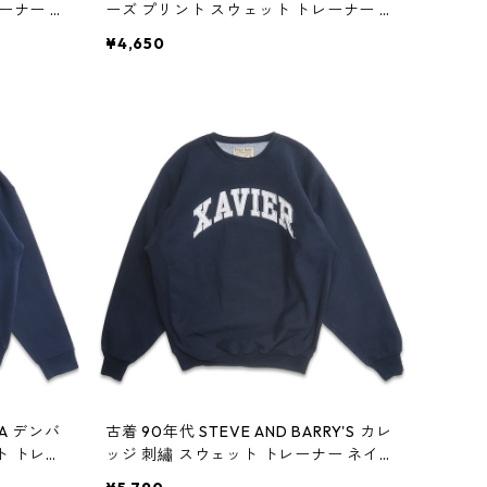
ーナー ホ
ーズ プリント スウェット トレーナー グ
w60414
リーン 表記：XL gd409083n w60413
¥4,650
BA デンバ
古着 90年代 STEVE AND BARRY'S カレ
ト トレー
ッジ 刺繡 スウェット トレーナー ネイビ
058n w
ー 表記：XL gd409049n w60409