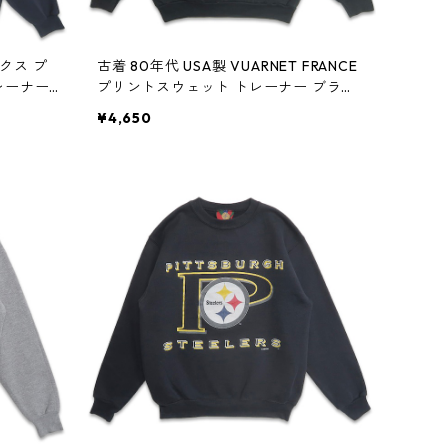
ックス プ
古着 80年代 USA製 VUARNET FRANCE
レーナー
プリントスウェット トレーナー ブラッ
w60421
ク 表記：L gd409149n w60420
¥4,650