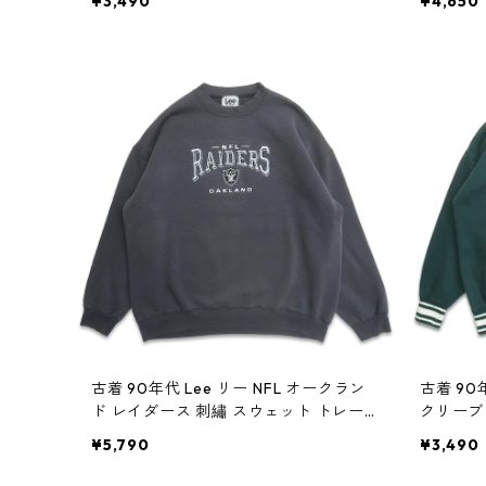
¥3,490
¥4,650
9071n w60411
古着 90年代 Lee リー NFL オークラン
古着 90年
ド レイダース 刺繡 スウェット トレーナ
クリーブ
ー グレー 表記：XXL gd409048n w6
ウェット
¥5,790
¥3,490
0409
gd4090