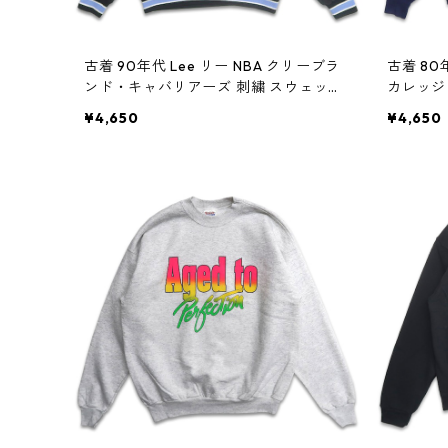
古着 90年代 Lee リー NBA クリーブラ
古着 80年
ンド・キャバリアーズ 刺繍 スウェット
カレッジ
トレーナー ブラック 表記：M gd4092
レーナー 
¥4,650
¥4,650
29n w60427
28n w6