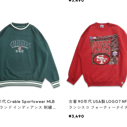
¥3,490
60410
代 Crable Sportswear MLB
古着 90年代 USA製 LOGO7 N
ランド インディアンス 刺繍 ス
ランシスコ フォーティーナイナ
 トレーナー グリーン 表記：XL
リント スウェット トレーナー 
¥3,490
33n w60408
記：XL gd409032n w6040