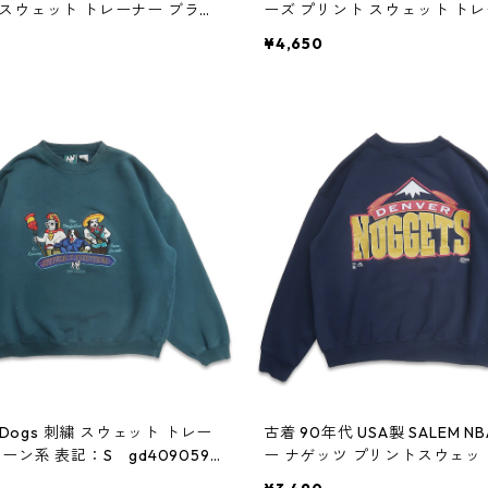
スウェット トレーナー ブラッ
ーズ プリント スウェット トレ
 gd409096n w60414
ワイト 表記：XL gd409095n 
¥4,650
g Dogs 刺繍 スウェット トレー
古着 90年代 USA製 SALEM N
ーン系 表記：S gd409059n
ー ナゲッツ プリントスウェッ
ナー ネイビー 表記：L gd409