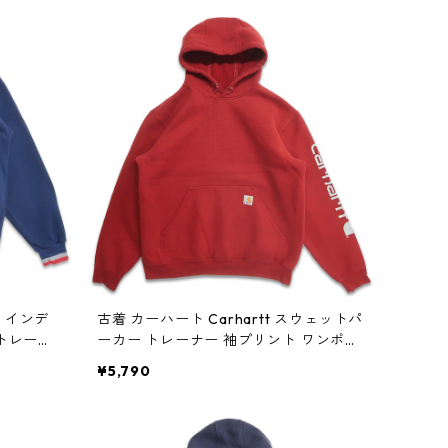
B インデ
古着 カーハート Carhartt スウェットパ
 トレーナ
ーカー トレーナー 袖プリント ワンポイ
3n w60
ント 朱色 レッド系 表記：L gd40898
¥5,790
5n w60403