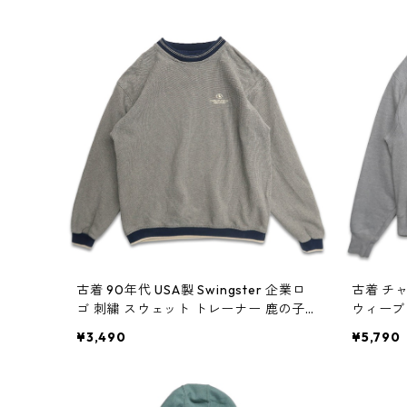
古着 90年代 USA製 Swingster 企業ロ
古着 チャ
ゴ 刺繍 スウェット トレーナー 鹿の子
ウィーブ
表記：XL gd409005n w60406
トレーナー
¥3,490
¥5,790
94n w6