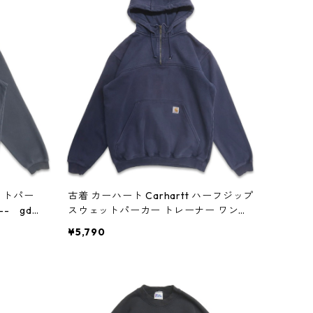
ェットパー
古着 カーハート Carhartt ハーフジップ
- gd4
スウェットパーカー トレーナー ワンポ
イント ネイビー 表記：M gd408960n
¥5,790
w60401