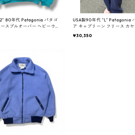
12" 80年代 Patagonia パタゴ
USA製90年代 "L" Patagoni
リースプルオーバー ヘビーウェ
ア キャプリーン フリース カヤ
フジップ 水色 古着 古着屋 高
青 ブルー 古着 古着屋 高円寺
¥30,350
テージ n60305
ジ n60302