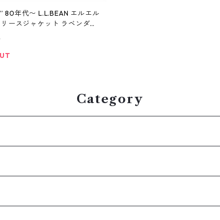
 エルエル
フリースジャケット ラベンダー
屋 高円寺 ビンテージ n60317
0
OUT
Category