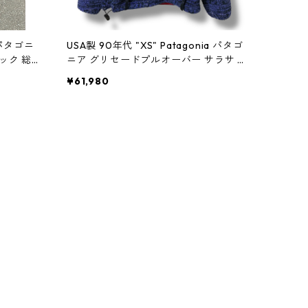
a パタゴニ
USA製 90年代 "XS" Patagonia パタゴ
ック 総柄
ニア グリセードプルオーバー サラサ 紫
 ビンテー
赤 古着 古着屋 高円寺 ビンテージ n602
¥61,980
12