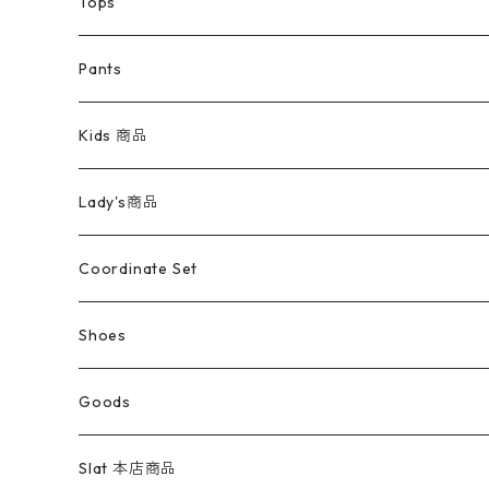
トップス
Tee
コート
Tops
ミリタリージャケット
半袖シャツ
パンツ
Sweat Shirts
デニムジャケット
Tシャツ
Pants
スイングトップ
長袖シャツ
デニムパンツ
REVERSE WEAVE
レディース
Pants
ミリタリージャケット
長袖シャツ
デニムパンツ
Kids 商品
カバーオール
Tシャツ・ロンT
ミリタリーパンツ
アウター
ブランドシャツ
501,505
キッズ
Shirts
スウィングトップ
半袖シャツ
ミリタリーパンツ
Vintage
Lady's商品
アウトドア
ポロシャツ
ワークパンツ
トップス
ストライプシャツ
バギーズデニム
アウター
Tops
ライフスタイル雑貨
Ladies
アウトドアナイロンジャケット
ポロシャツ
チノパンツ
Tops
Tシャツ
Coordinate Set
ウールジャケット
スウェット・トレーナー
コーデュロイパンツ
ボトムス
コーデュロイシャツ
フレアデニム
トップス
Pants
ラグ・ブランケット
ブランド
Sweater
スポーツナイロンジャケット
スウェット・パーカ
イージーパンツ
Pants
ブラウス／シャツ／デザイントップス
Shoes
コート
パーカー
スウェットパンツ
ワンピース
スウェードシャツ
ブラックデニム
ボトムス
ラルフローレン
プリントスウェット
長袖
Goods
ワークジャケット
ベスト
スラックス
ベスト／キャミソール
22cm以下
Goods
ナイロンジャケット
セーター・カーディガン
ジャージパンツ
ウールシャツ
ワンピース
リーバイス
ロゴスウェット
半袖
Military
テーラードジャケット
セーター・カーディガン
ワークパンツ
スウェット
22.5cm
バンダナ
Slat 本店商品