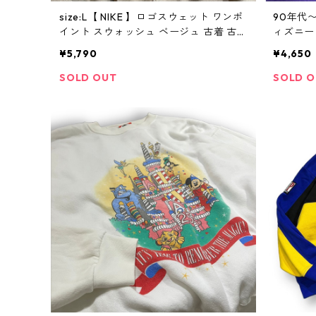
size:L【 NIKE 】ロゴスウェット ワンポ
90年代〜 
イント スウォッシュ ベージュ 古着 古着
ィズニー 
屋 高円寺 ビンテージ
ントスウ
¥5,790
¥4,650
高円寺 
SOLD OUT
SOLD 