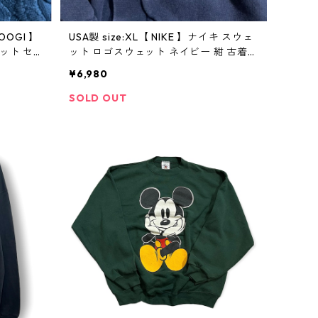
OOGI 】
USA製 size:XL【 NIKE 】ナイキ スウェ
ット セ
ット ロゴスウェット ネイビー 紺 古着
 ビンテー
古着屋 高円寺 ビンテージ
¥6,980
SOLD OUT