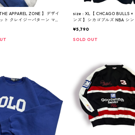
【 THE APPAREL ZONE 】デザイ
size : XL【 CHCAGO BULLS
ット クレイジーパターン マル
ンズ 】シカゴブルズ NBA シンプソンズ
 古着 古着屋 高円寺 ビンテージ
キャラクタースウェット キャ
¥5,790
ット 黒 古着 古着屋 高円寺 
OUT
SOLD OUT