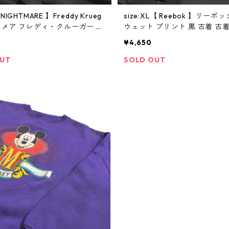
NIGHTMARE 】Freddy Krueg
size:XL【 Reebok 】リーボ
イトメア フレディ・クルーガー ホ
ウェット プリント 黒 古着 古
ービー プリント スウェット 映画
寺 ビンテージ
¥4,650
寺 古着 古着屋 ビンテージ
OUT
SOLD OUT