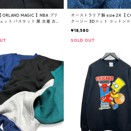
L【 ORLAND MAGIC 】NBA プリ
オーストラリア製 size:2X【 C
ェット バスケット 黒 古着 古着
クージー 3Dニット コットンニ
寺 ビンテージ
ーター 青 古着 古着屋 高円寺
¥18,580
ジ
OUT
SOLD OUT