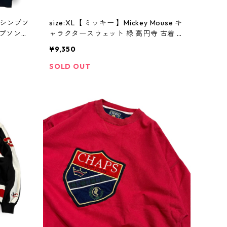
 × シンプソ
size:XL【 ミッキー 】Mickey Mouse キ
ャラクタースウェット 緑 高円寺 古着 古
ラスウェ
着屋 ビンテージ
¥9,350
ビンテージ
SOLD OUT