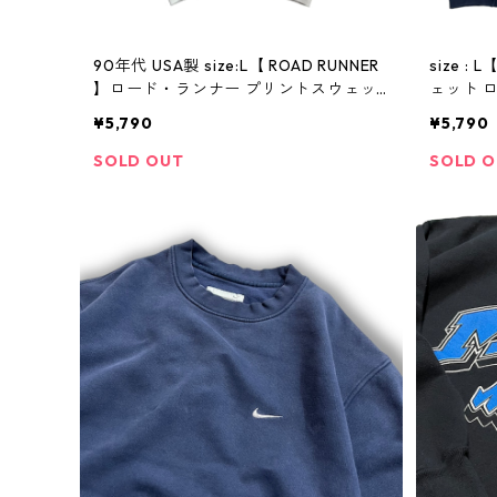
90年代 USA製 size:L【 ROAD RUNNER
size :
】ロード・ランナー プリントスウェッ
ェット 
ト キャラクタースウェット 白 古着 古着
シュ 紺 
¥5,790
¥5,790
屋 高円寺 ビンテージ
SOLD OUT
SOLD 