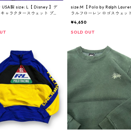
USA製 size: L【 Disney 】デ
size:M【 Polo by Ralph Lau
キャラクタースウェット プリ
ラルフローレン ロゴスウェット
ェット ミッキー 紫 古着 古着屋
イント ハーフジップ 赤 古着 
¥4,650
ビンテージ
円寺 ビンテージ
OUT
SOLD OUT