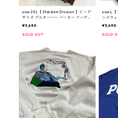
size:2XL【 Stardom Division 】ビッグ
size:L
サイズ プルオーバー パーカー フーディ
ンスウェ
ー 裏起毛 ブラウン 茶 古着 古着屋 高円
チカラー
¥3,490
¥3,490
寺 ビンテージ
SOLD OUT
SOLD 