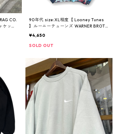
RAG CO.
90年代 size:XL程度【 Looney Tunes
ャケット
】ルーニーテューンズ WARNER BROTH
高円寺 ビ
ERS ワーナー・ブラザーズ プリントス
¥4,650
ウェット キャラクタースウェット タイ
ダイ 古着 古着屋 高円寺 ビンテージ
SOLD OUT