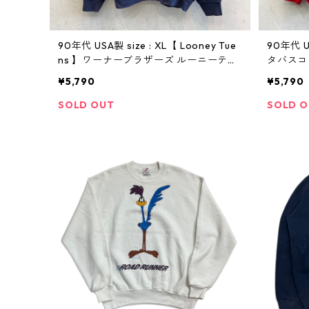
90年代 USA製 size : XL【 Looney Tue
90年代 U
ns 】ワーナーブラザーズ ルーニーテュ
タバスコ
ーンズ タズマニアンデビル キャラスウ
ント 赤 
¥5,790
¥5,790
ェット キャラクタースウェット 紺 古着
古着屋 高円寺 ビンテージ
SOLD OUT
SOLD 