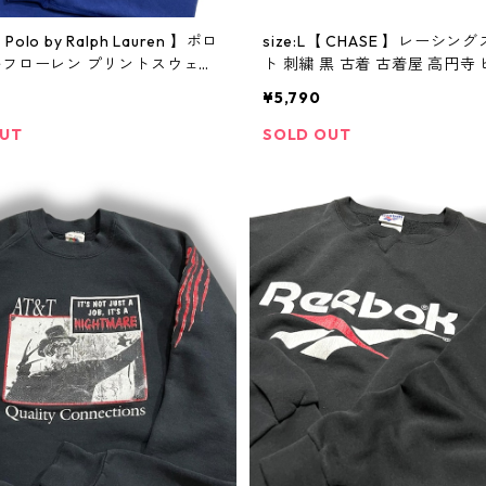
L【 Polo by Ralph Lauren 】ポロ
size:L【 CHASE 】レーシン
ルフローレン プリントスウェッ
ト 刺繍 黒 古着 古着屋 高円寺
プリント 青 白 古着 古着屋 高
ジ
¥5,790
ンテージ
OUT
SOLD OUT