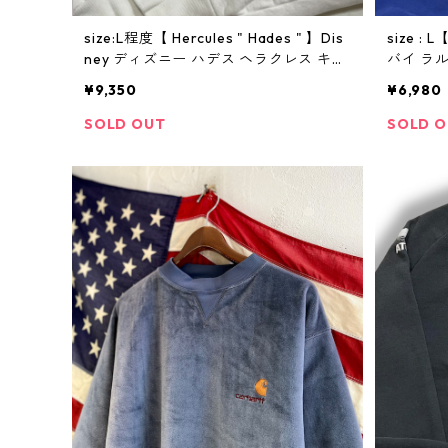
size:L程度【 Hercules " Hades " 】Dis
size : 
ney ディズニー ハデス ヘラクレス キャ
バイ ラ
ラクター プリントスウェット 白 高円寺
ト アーチ
¥9,350
¥6,980
古着 古着屋 ビンテージ
円寺 ビ
SOLD OUT
SOLD 