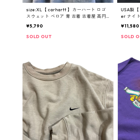
size:XL【 carhartt 】カーハート ロゴ
USA製【 
スウェット ベロア 青 古着 古着屋 高円
er ナ
寺 ビンテージ
ラー ム
¥5,790
¥11,580
黒 高円
SOLD OUT
SOLD 