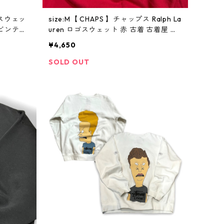
グスウェッ
size:M【 CHAPS 】チャップス Ralph La
 ビンテー
uren ロゴスウェット 赤 古着 古着屋 高
円寺 ビンテージ
¥4,650
SOLD OUT