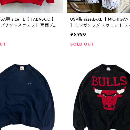
SA製 size : L【 TABASCO 】
USA製 size:L-XL【 MICHIGAN 
 プリントスウェット 両面プリ
】ミシガンラグ スウェット ジ
古着 古着屋 高円寺 ビンテージ
総柄 ゴルフ柄 白 古着 古着屋 
¥6,980
ンテージ
OUT
SOLD OUT