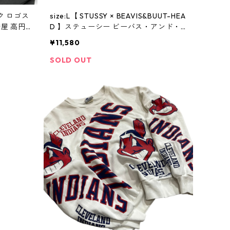
ック ロゴス
size:L【 STUSSY × BEAVIS&BUUT-HEA
着屋 高円
D 】ステューシー ビーバス・アンド・
バットヘッド 両面 プリントスウェット
¥11,580
白 古着 古着屋 高円寺 ビンテージ
SOLD OUT