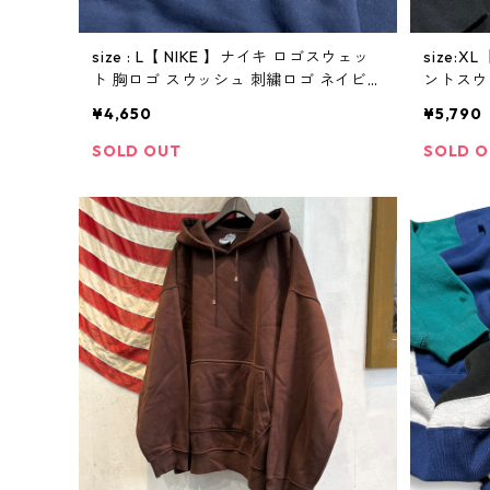
size : L【 NIKE 】ナイキ ロゴスウェッ
size:X
ト 胸ロゴ スウッシュ 刺繍ロゴ ネイビー
ントスウ
古着 古着屋 高円寺 ビンテージ
屋 高円
¥4,650
¥5,790
SOLD OUT
SOLD 