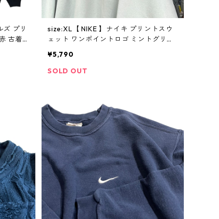
ブルズ プリ
size:XL【 NIKE 】ナイキ プリントスウ
赤 古着
ェット ワンポイントロゴ ミントグリー
ン 古着 古着屋 高円寺 ビンテージ
¥5,790
SOLD OUT