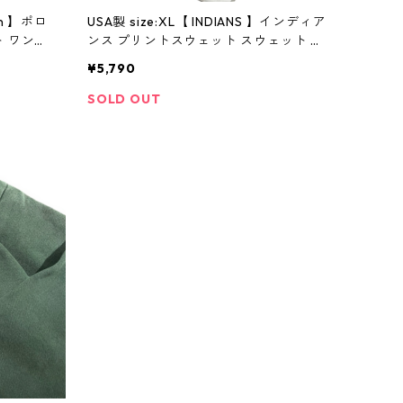
ren 】ポロ
USA製 size:XL【 INDIANS 】インディア
 ワンポ
ンス プリントスウェット スウェット 両
古着屋 高
面プリント ホワイト 白 古着 古着屋 高
¥5,790
円寺 ビンテージ
SOLD OUT