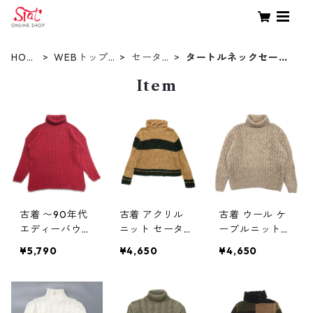
HOM
WEBトップ
セータ
タートルネックセータ
E
ス
ー
ー
Item
古着 〜90年代
古着 アクリル
古着 ウール ケ
エディーバウア
ニット セータ
ーブルニット
ー Eddie Bauer
ー タートルネ
セーター ター
¥5,790
¥4,650
¥4,650
タートルネック
ック ブラウン
トルネック ベ
コットンニット
サイズ表記：M
ージュ サイズ
セーター サイ
gd69980
表記：S gd74
ズ表記：S gd
271