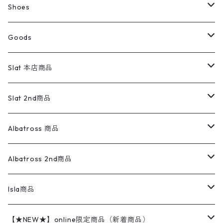
ボトムス
コーデュロイシャツ
フレアデニム
トップス
Pants
ラグ・ブランケット
ブランド
Sweater
スポーツナイロンジャケット
スウェット・パーカ
イージーパンツ
Pants
ブラウス／シャツ／デザイントップス
Shoes
コート
パーカー
スウェットパンツ
ワンピース
スウェードシャツ
ブラックデニム
ボトムス
ラルフローレン
プリントスウェット
長袖
Goods
ワークジャケット
ベスト
スラックス
ベスト／キャミソール
22cm以下
Goods
ナイロンジャケット
セーター・カーディガン
ジャージパンツ
ウールシャツ
ワンピース
リーバイス
ロゴスウェット
半袖
Military
テーラードジャケット
セーター・カーディガン
ワークパンツ
スウェット
22.5cm
バンダナ
Slat 本店商品
ダウンジャケット・ベスト
スラックス
リネンシャツ
ロンパース
エルエルビーン
無地スウェット
アランセーター
ウールジャケット
フリース
コーデュロイパンツ
ニット
23cm
Outer
Slat 2nd商品
ベスト
オーバーオール・つなぎ
柄シャツ
アディダス
キャラスウェット
ウールセーター
ダウンジャケット
オーバーオール・つなぎ
ジャケット
23.5cm
Tee
アウター
Albatross 商品
コーチジャケット
チノパン
ワークシャツ
ナイキ
REVERSE WEAVE
コットン
ハンティングジャケット
レザージャケット
ショーツ
スカート
24cm
Shirts
長袖シャツ
Vintage sweater
Albatross 2nd商品
フリースジャケット・ベスト
ウールパンツ
ミリタリー
チャンピオン
アクリル
アウトドアジャケット
S/S Shirts
アウトドアシャツ
Otherジャケット
Otherパンツ
パンツ(w30以下)
24.5cm
Sweat Shirts
半袖シャツ
Outer
70sアイテム
Isla商品
レザー
ペインターパンツ
ネルシャツ
カーハート
コート
L/S Shirts
ブランドシャツ
REVERSE WEAVE
アウトドアシャツ
Sailing Jacket
ワンピース
25cm
Sweater
スウェット シャツ
Other Tops
Marlboro
2点セットコーデ
【★NEW★】online限定商品（新着商品）
テーラードジャケット