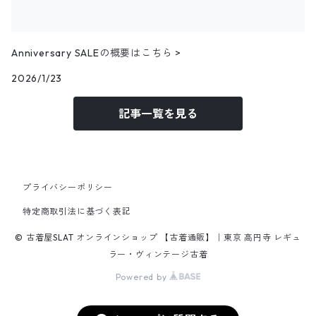
25.5cm
パンツ
トップス
コーデュロイシャツ
アウター
10月NEWアイテム
Anniversary SALEの概要はこちら >
パンツ
その他長袖シャツ
トップス
アウター
2026/1/23
9月NEWアイテム
記事一覧を見る
パンツ
トップス
アウター
8月NEWアイテム
パンツ
トップス
トップス
7月NEWアイテム
プライバシーポリシー
パンツ
パンツ
トップス
6月NEWアイテム
特定商取引法に基づく表記
© 古着屋SLAT オンラインショップ 【古着通販】｜東京 高円寺 レギュ
パンツ
トップス
5月NEWアイテム
ラー・ヴィンテージ古着
Powered by
パンツ
トップス
4月NEWアイテム