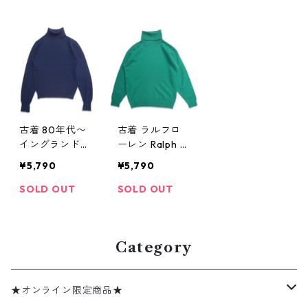
73
記：-- gd739
w40208
92
古着 80年代〜
古着 ラルフロ
イングランド製
ーレン Ralph L
L.L.Bean エル
auren タートル
¥5,790
¥5,790
エルビーン タ
ネック ウール
ートルネック
ニット セータ
SOLD OUT
SOLD OUT
ウールニット
ー グリーン系
セーター ネイ
表記：L gd40
ビー 表記：-
8145n w51219
- gd404101n
Category
w41202
★オンライン限定商品★