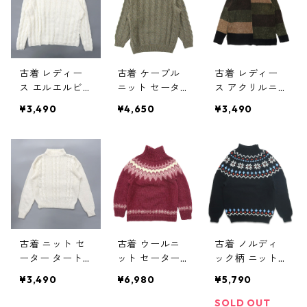
402270n w40
412
古着 レディー
古着 ケーブル
古着 レディー
ス エルエルビ
ニット セータ
ス アクリルニ
ーン L.L.Bean
ー タートルネ
ット セーター
¥3,490
¥4,650
¥3,490
ケーブルニット
ック カーキ サ
タートルネック
タートルネック
イズ表記：--
マルチボーダー
ホワイト サイ
gd74823
サイズ表記：M
ズ表記：WOME
gd70312
NS XL gd746
03
古着 ニット セ
古着 ウールニ
古着 ノルディ
ーター タート
ット セーター
ック柄 ニット
ルネック ホワ
ノルディック柄
セーター ブラ
¥3,490
¥6,980
¥5,790
イト サイズ表
ワインレッドベ
ック 表記：-
記：-- gd695
ース サイズ表
- gd401661n
SOLD OUT