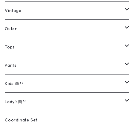
ミリタリーデッドストック
Vintage
アウター
Jacket
Outer
デニムジャケット
トップス
Tee
コート
Tops
ミリタリージャケット
半袖シャツ
パンツ
Sweat Shirts
デニムジャケット
Tシャツ
Pants
スイングトップ
長袖シャツ
デニムパンツ
REVERSE WEAVE
レディース
Pants
ミリタリージャケット
長袖シャツ
デニムパンツ
Kids 商品
カバーオール
Tシャツ・ロンT
ミリタリーパンツ
アウター
ブランドシャツ
501,505
キッズ
Shirts
スウィングトップ
半袖シャツ
ミリタリーパンツ
Vintage
Lady's商品
アウトドア
ポロシャツ
ワークパンツ
トップス
ストライプシャツ
バギーズデニム
アウター
Tops
ライフスタイル雑貨
Ladies
アウトドアナイロンジャケット
ポロシャツ
チノパンツ
Tops
Tシャツ
Coordinate Set
ウールジャケット
スウェット・トレーナー
コーデュロイパンツ