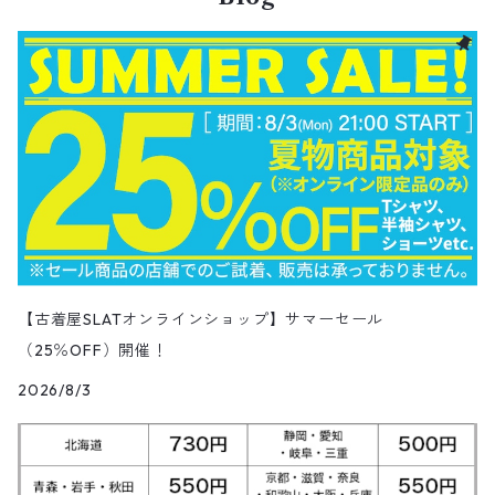
フレアパンツ
レザージャケット
マウンテンパーカー
Trousers
ピーコート
タイダイ柄Tシャツ
ナイロンジャケット
スリム・テーパードデニムパンツ
Design Shirts
カットソー
パンツ
チノパン
パンツ
Denim Pants
長袖デザインシャツ&ガウン
半袖
トップス
デニムショートパンツ
CAP
フレアパンツ
アウター
ネルシャツ
ロングスカート
キャップ
ファイブブラザー
Coordinate Set
グッズ
Shose
ニット&ニットベスト
Onepiece
1月NEWアイテム（2026）
半袖シャツ
サンダル
小物
ラグマット・ブランケット
レザージャケット
Track jacket
ブラックデニム
ウールジャケット
ナイロンジャケット・ウィンドブレーカー
Short Pants
ロングコート
アニメ・キャラクターTシャツ
コート
その他デニムパンツ
Corduroy Shirt
ミリタリー・カーゴパンツ
シャツ
Easy Pants
スエードシャツ
パンツ
ペインターショートパンツ
スラックスパンツ
トップス
ボタンダウンシャツ
ハーフ丈スカート
ハット
ブルックスブラザーズ
Sneaker
コットンセーター
長袖
アウター
アロハシャツ
マフラー・ストール
キッズ
Design item
ポロシャツ
Blouse
12月NEWアイテム（2025）
チュニック
パンプス
ハンガー
ペインターパンツ
ダウンジャケット
スタジャン
Corduroy Pants
ステンカラーコート
アドバタイジングTシャツ
その他デザインジャケット
Fakesuède Shirt
オーバーオール
Chino Pants
コーデュロイシャツ
スイムショートパンツ
デニムパンツ
パンツ
ウールシャツ
ミニスカート
ニットキャップ
ラングラー
Leather Shose
アクリルセーター
半袖
トップス
キューバシャツ
バンダナ
トップス
長袖ポロシャツ
長袖
アウター
ベスト
Carhartt
Tシャツ
Tee
11月NEWアイテム（2025）
ワンピース
ショーツ
Otherジャケット
テーラードジャケット
Work Pants
トレンチコート
サーフ・スケートTシャツ
クライミング・アウトドアパンツ
Corduroy Pants
半袖ブランド&コットンデザインシャツ
キュロットパンツ
コーデュロイパンツ
ウエスタンシャツ
その他スカート
リー
ウールセーター
ノースリーブ
パンツ
ボタンダウンシャツ
アクセサリー
パンツ
半袖ポロシャツ
半袖
トップス
ハードロックカフェ&プラネットハリウッド
アウター
長袖
Ralph Lauren
シューズ
Polo Shirts
10月NEWアイテム（2025）
スウェット
コーデュロイパンツ
デニムジャケット
ワークジャケット
Over-all
モッズコート
無地Tシャツ
スウェットパンツ
Painter Pants
半袖シルク&レーヨン&ポリエステル素材シャツ
パッチワークショートパンツ
ワークパンツ&オーバーオール
ミリタリーシャツ
リーボック
カーディガン
ボウリングシャツ
ネクタイ・蝶ネクタイ
パンツ
プリントTシャツ
トップス
半袖
アウター
トレーナー
Character Items
小物
Vest
9月NEWアイテム（2025）
セーター
【古着屋SLATオンラインショップ】サマーセール
ワークパンツ
ピステジャケット
カバーオール
デニム・コーデュロイコート
ボーダー・ジャガードTシャツ
スラックス・プリーツパンツ
Work Pants
コーデュロイショートパンツ
チノパンツ
ラガーシャツ
ギャップ
（25％OFF）開催！
ベスト
ボーイスカウトシャツ
ベルト・サスペンダー
バンドTシャツ
パンツ
ノースリーブ
トップス
パーカー
アウター
Vネックセーター
Other Tops
8月NEWアイテム（2025）
カーディガン
ダウン・中綿ジャケット
2026/8/3
ガウン・ルームロープ
アニマルプリントTシャツ
レザーパンツ
Short
カーゴショートパンツ
イージータイプパンツ
デニム・シャンブレーシャツ
ペンドルトン
ボックスシャツ
バッジ
キャラクターTシャツ
花柄
パンツ
ジップスウェット
トップス
クルーネックセーター
アウター
Skirt
7月NEWアイテム（2025）
ベスト
ウールジャケット
ショップコート
カレッジTシャツ
ジャージ・トラックパンツ
スポーツショートパンツ
ジャージ&スウェット系パンツ
ワークシャツ
タウンクラフト
ブラウス
チームTシャツ
ヴィンテージ
その他スウェット
パンツ
タートルネックセーター