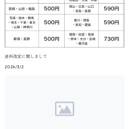
トップス
トップス
ダウン・中綿ベスト
Shoes
6月NEWアイテム（2025）
ハンティングジャケット
ダウンコート
モーターサイクル・レーシングTシャツ
その他ロングパンツ
チェック柄ショートパンツ
ショートパンツ
コットン・チェックシャツ
カルバンクライン
その他半袖シャツ
タンクトップ&ゲームシャツ
ジップセーター
パンツ
パンツ
デニム・コーデュロイ・ボアベスト
22.0cm
トップス
Goods
5月NEWアイテム（2025）
レザージャケット
ファーコート
リンガーTシャツ
クライミング・アウトドアショートパンツ
無地・コットンシャツ
ジェイクルー
長袖Tシャツ
カウチンセーター
レザーベスト
22.5cm
パンツ
トップス
デニム・コーデュロイジャケット
Kids
4月NEWアイテム（2025）
その他コート
長袖Tシャツ
その他ショートパンツ
ストライプシャツ
オシュコシュ
その他セーター
フリースベスト
23.0cm
パンツ
その他ジャケット
アウター
ブランドTシャツ
3月NEWアイテム（2025）
送料改定に関しまして
ブラウス
ドッカーズ
2026/3/2
ニットベスト
23.5cm
アウター
トップス
その他Tシャツ
アウター
2月NEWアイテム（2025）
ボーイスカウトシャツ
その他
ウールベスト
24.0cm
パンツ
トップス
アウター
1月NEWアイテム（2025）
柄シャツ
ハンティングベスト
24.5cm
パンツ
トップス
アウター
12月NEWアイテム（2024）
リネンシャツ
その他ベスト
25.0cm
パンツ
トップス
アウター
フェイクスウェードシャツ
11月NEWアイテム