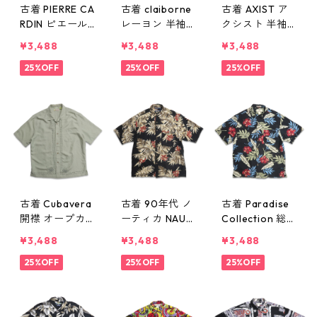
古着 PIERRE CA
古着 claiborne
古着 AXIST ア
RDIN ピエール
レーヨン 半袖
クシスト 半袖
カルダン 総柄
シャツ ボック
シャツ ボック
¥3,488
¥3,488
¥3,488
半袖シャツ ボ
スシャツ チェ
スシャツ チェ
ックスシャツ
25%OFF
ック 表記：L
25%OFF
ック ブルー系
25%OFF
表記：XL gd4
gd410272n w6
表記：M gd41
10287n w6072
0726
0271n w60726
8
古着 Cubavera
古着 90年代 ノ
古着 Paradise
開襟 オープカ
ーティカ NAUTI
Collection 総柄
ラー レーヨン
CA 総柄 レーヨ
シルク アロハ
¥3,488
¥3,488
¥3,488
半袖シャツ ボ
ン アロハシャ
シャツ ハワイ
ックスシャツ
25%OFF
ツ ハワイアン
25%OFF
アンシャツ 半
25%OFF
刺繍 ライトグ
シャツ 半袖シ
袖シャツ 表
リーン 表記：L
ャツ 表記：M
記：M gd410
gd410270n
gd410262n w6
261n w60725