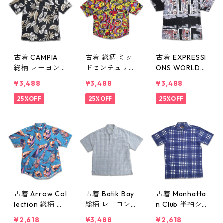
w60726
0725
古着 CAMPIA
古着 総柄 ミッ
古着 EXPRESSI
総柄 レーヨン
ドセンチュリー
ONS WORLD
アロハシャツ
ポップアート風
WIDE 総柄 半袖
¥3,488
¥3,488
¥3,488
ハワイアンシャ
半袖シャツ 表
シャツ ボック
ツ 半袖シャツ
25%OFF
記：-- gd410
25%OFF
スシャツ 表
25%OFF
表記：L gd41
242n w60723
記：XL gd410
0260n w6072
241n w60723
5
古着 Arrow Col
古着 Batik Bay
古着 Manhatta
lection 総柄 ヨ
総柄 レーヨン
n Club 半袖シ
ット 半袖シャ
半袖シャツ ボ
ャツ ボックス
¥2,618
¥3,488
¥2,618