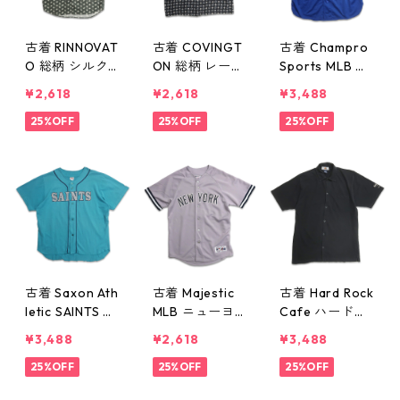
古着 RINNOVAT
古着 COVINGT
古着 Champro
O 総柄 シルク
ON 総柄 レーヨ
Sports MLB ト
半袖シャツ グ
ン 半袖シャツ
ロント・ブルー
¥2,618
¥2,618
¥3,488
リーン系 表
ボックスシャツ
ジェイズ ベー
記：S gd4103
25%OFF
表記：-- gd41
25%OFF
スボールシャツ
25%OFF
19n w60730
0318n w60730
ブルー 表記：X
L gd410311n
w60729
古着 Saxon Ath
古着 Majestic
古着 Hard Rock
letic SAINTS ベ
MLB ニューヨ
Cafe ハードロ
ースボールシャ
ーク・ヤンキー
ックカフェ LAS
¥3,488
¥2,618
¥3,488
ツ ターコイズ
ス ベースボー
VEGAS ラスベ
ブルー 表記：X
25%OFF
ルシャツ グレ
25%OFF
ガス 半袖シャ
25%OFF
L gd410310n
ー 表記：-- g
ツ ボックスシ