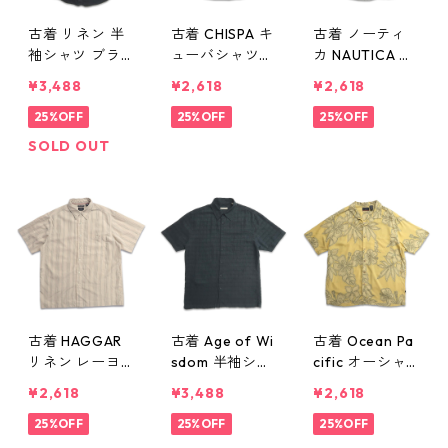
古着 リネン 半
古着 CHISPA キ
古着 ノーティ
袖シャツ ブラ
ューバシャツ
カ NAUTICA ボ
ック 表記：M
半袖シャツ ラ
タンダウンシャ
¥3,488
¥2,618
¥2,618
gd410136n w6
イトブルー 表
ツ 半袖シャツ
0715
25%OFF
記：L gd4101
25%OFF
ボックスシャツ
25%OFF
35n w60715
チェック 表
SOLD OUT
記：L gd4101
34n w60715
古着 HAGGAR
古着 Age of Wi
古着 Ocean Pa
リネン レーヨ
sdom 半袖シャ
cific オーシャ
ン 半袖シャツ
ツ ボックスシ
ンパシフィック
¥2,618
¥3,488
¥2,618
ボックスシャツ
ャツ チェック
総柄 レーヨン
ストライプ ベ
25%OFF
ブラック 表
25%OFF
アロハシャツ
25%OFF
ージュ 表記：X
記：L gd4101
ハワイアンシャ