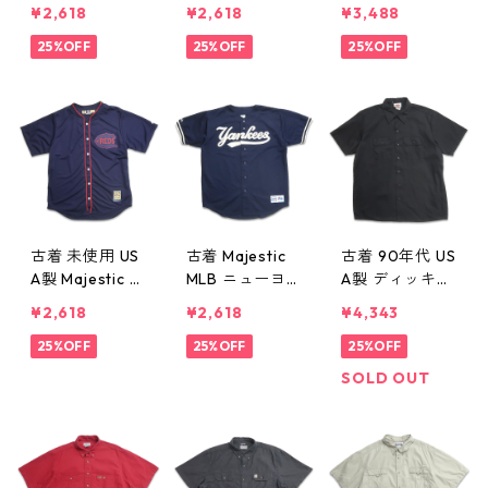
ペイズリー柄
半袖シャツ ボ
ーヨーク・ヤン
¥2,618
¥2,618
¥3,488
レーヨン 半袖
ックスシャツ
キース デレク
シャツ 表記：L
25%OFF
表記：L gd41
25%OFF
ジーター ベー
25%OFF
gd410387n
0386n w6080
スボールシャツ
w60805
5
ネイビー 表
記：XL gd410
382n w60805
古着 未使用 US
古着 Majestic
古着 90年代 US
A製 Majestic M
MLB ニューヨ
A製 ディッキー
LB シンシナテ
ーク・ヤンキー
ズ Dickies ワー
¥2,618
¥2,618
¥4,343
ィ・レッズ ベ
ス ベースボー
クシャツ 半袖
ースボールシャ
25%OFF
ルシャツ ネイ
25%OFF
シャツ ボック
25%OFF
ツ ネイビー 表
ビー 表記：-
ス ブラック 表
SOLD OUT
記：L gd4103
- gd410380n
記：XL gd410
81n w60805
w60805
372n w60804