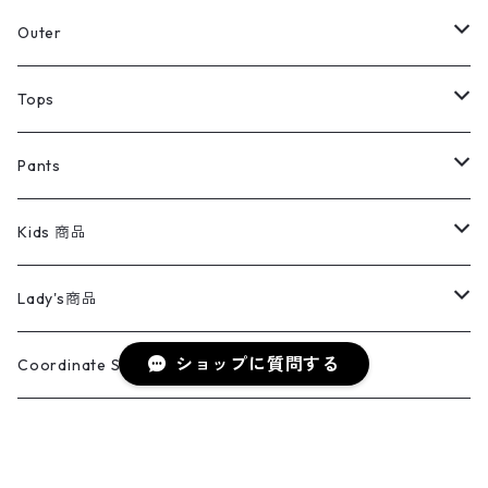
アウター
Jacket
Outer
デニムジャケット
トップス
Tee
コート
Tops
ミリタリージャケット
半袖シャツ
パンツ
Sweat Shirts
デニムジャケット
Tシャツ
Pants
スイングトップ
長袖シャツ
デニムパンツ
REVERSE WEAVE
レディース
Pants
ミリタリージャケット
長袖シャツ
デニムパンツ
Kids 商品
カバーオール
Tシャツ・ロンT
ミリタリーパンツ
アウター
ブランドシャツ
501,505
キッズ
Shirts
スウィングトップ
半袖シャツ
ミリタリーパンツ
Vintage
Lady's商品
アウトドア
ポロシャツ
ワークパンツ
トップス
ストライプシャツ
バギーズデニム
アウター
Tops
ショップに質問する
ライフスタイル雑貨
Ladies
アウトドアナイロンジャケット
ポロシャツ
チノパンツ
Tops
Tシャツ
Coordinate Set
ウールジャケット
スウェット・トレーナー
コーデュロイパンツ
ボトムス
コーデュロイシャツ
フレアデニム
トップス
Pants
ラグ・ブランケット
ブランド
Sweater
スポーツナイロンジャケット
スウェット・パーカ
イージーパンツ
Pants
ブラウス／シャツ／デザイントップス
Shoes
コート
パーカー
スウェットパンツ
ワンピース
スウェードシャツ
ブラックデニム
ボトムス