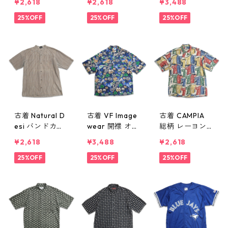
¥2,618
¥2,618
¥3,488
ーニ レーヨン
袖シャツ ボッ
ストライプシャ
半袖シャツ ボ
25%OFF
クスシャツ 表
25%OFF
ツ 表記：L gd
25%OFF
ックスシャツ
記：L gd4103
410352n w608
表記：L gd41
59n w60802
01
0360n w6080
2
古着 Natural D
古着 VF Image
古着 CAMPIA
esi バンドカラ
wear 開襟 オー
総柄 レーヨン
ー ストライプ
プンカラー 総
半袖シャツ ボ
¥2,618
¥3,488
¥2,618
半袖シャツ ス
柄 NCAA カレッ
ックスシャツ
トライプシャツ
25%OFF
ジ ノートルダ
25%OFF
表記：L gd41
25%OFF
ボックスシャツ
ム レーヨン 半
0321n w60730
表記：-- gd41
袖シャツ ボッ
0351n w60801
クスシャツ 表
記：L gd4103
22n w60730