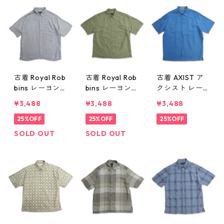
w60729
d410309n w60
ャツ 鹿の子 ブ
729
ラック 表記：M
gd410291n w
60728
古着 Royal Rob
古着 Royal Rob
古着 AXIST ア
bins レーヨン
bins レーヨン
クシスト レー
半袖シャツ ボ
半袖シャツ ボ
ヨン 半袖シャ
¥3,488
¥3,488
¥3,488
ックスシャツ
ックスシャツ
ツ ボックスシ
チェック 表
25%OFF
チェック 表
25%OFF
ャツ ブルー 表
25%OFF
記：XL gd410
記：L gd4102
記：L gd4102
SOLD OUT
SOLD OUT
290n w60728
89n w60728
88n w60728