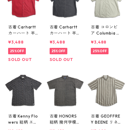
古着 Carhartt
古着 Carhartt
古着 コロンビ
カーハート 半
カーハート 半
ア Columbia フ
袖シャツ ワー
袖シャツ ワー
ィッシング 半
¥3,488
¥3,488
¥3,488
クシャツ ボタ
クシャツ ボタ
袖シャツ グレ
ンダウンシャツ
25%OFF
ンダウンシャツ
25%OFF
ー ミントグレ
25%OFF
レッド 表記：L
ダークグレー
ー 表記：XXL
SOLD OUT
SOLD OUT
gd410371n w
表記：XL gd4
gd410361n w6
60804
10362n w6080
0802
2
古着 Kenny Flo
古着 HONORS
古着 GEOFFRE
wers 総柄 エス
総柄 幾何学模
Y BEENE リネ
プレッソマティ
様 レーヨン 半
ン 半袖シャツ