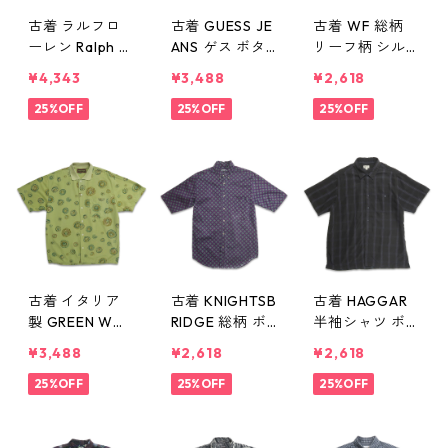
古着 ラルフロ
古着 GUESS JE
古着 WF 総柄
ーレン Ralph L
ANS ゲス ボタ
リーフ柄 シル
auren ボタンダ
ンダウンシャツ
ク アロハシャ
¥4,343
¥3,488
¥2,618
ウンシャツ 半
半袖シャツ チ
ツ ハワイアン
袖シャツ ワン
25%OFF
ェック 表記：S
25%OFF
シャツ 半袖シ
25%OFF
ポイント イエ
gd410075n
ャツ 表記：L
ロー 表記：S
w60710
gd410060n w6
gd410077n w6
0709
0710
古着 イタリア
古着 KNIGHTSB
古着 HAGGAR
製 GREEN WO
RIDGE 総柄 ボ
半袖シャツ ボ
OD 総柄 半袖シ
タンダウンシャ
ックスシャツ
¥3,488
¥2,618
¥2,618
ャツ ボックス
ツ 半袖シャツ
チェック ブラ
シャツ 表記：-
25%OFF
表記：S gd41
25%OFF
ック 表記：L
25%OFF
- gd410045n
0044n w6070
gd410043n w6
w60708
8
0708