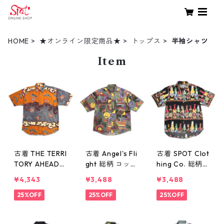
HOME
★オンライン限定商品★
トップス
半袖シャツ
Item
古着 THE TERRI
古着 Angel's Fli
古着 SPOT Clot
TORY AHEAD
ght 総柄 コット
hing Co. 総柄
ザ テリトリー
ン 半袖シャツ
レーヨン アロ
¥4,343
¥3,488
¥3,488
アヘッド 総柄
表記：L gd41
ハシャツ ハワ
半袖シャツ コ
25%OFF
0402n w6080
25%OFF
イアンシャツ
25%OFF
ットン 表記：L
7
半袖シャツ 表
gd410403n
記：XL gd410