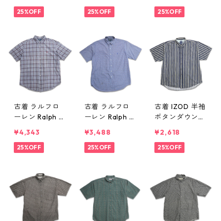
ツ 表記：L gd
ックスシャツ
シャツ チェッ
410240n w607
25%OFF
チェック 表
25%OFF
ク 表記：M g
25%OFF
23
記：L gd4102
d410238n w60
39n w60723
723
古着 ラルフロ
古着 ラルフロ
古着 IZOD 半袖
ーレン Ralph L
ーレン Ralph L
ボタンダウンシ
auren ボタンダ
auren ボタンダ
ャツ ストライ
¥4,343
¥3,488
¥2,618
ウン 半袖シャ
ウン 半袖シャ
プシャツ 表
ツ ワンポイン
25%OFF
ツ ワンポイン
25%OFF
記：XL gd410
25%OFF
ト チェック 表
ト チェック 表
211n w60721
記：XL gd410
記：L gd4102
227n w60722
26n w60722