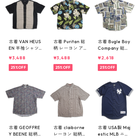
w60807
401n w60807
古着 VAN HEUS
古着 Puritan 総
古着 Bugle Boy
EN 半袖シャツ
柄 レーヨン ア
Company 総柄
ボックスシャツ
ロハシャツ ハ
ラミー コット
¥3,488
¥3,488
¥2,618
キューバシャツ
ワイアンシャツ
ン 半袖シャツ
メキシカンシャ
25%OFF
半袖シャツ ボ
25%OFF
表記：L gd41
25%OFF
ツ ブラック 表
ックスシャツ
0398n w6080
記：XL gd410
表記：L gd41
7
400n w60807
0399n w6080
7
古着 GEOFFRE
古着 claiborne
古着 USA製 Maj
Y BEENE 総柄
レーヨン 総柄
estic MLB ニュ