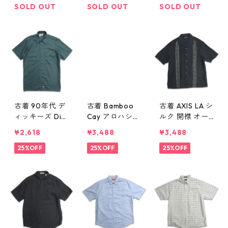
表記：XXL gd
ト ボーダー ホ
d410167n w60
SOLD OUT
SOLD OUT
SOLD OUT
410191n w6072
ワイト 表記：X
717
0
L gd410180n
w60719
古着 90年代 デ
古着 Bamboo
古着 AXIS LA シ
ィッキーズ Dic
Cay アロハシャ
ルク 開襟 オー
kies ワークシャ
ツ ハワイアン
プンカラー 半
¥2,618
¥3,488
¥3,488
ツ 半袖シャツ
シャツ 半袖シ
袖シャツ ボッ
ボックス グリ
25%OFF
ャツ ブラック
25%OFF
クスシャツ 刺
25%OFF
ーン系 表記：S
表記：L gd41
繍 ブラック 表
gd410164n w
0151n w60716
記：L gd4101
60717
50n w60716