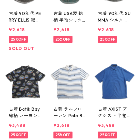
古着 90年代 PE
古着 USA製 総
古着 90年代 SU
RRY ELLIS 総柄
柄 半袖シャツ
MMA シルク 総
半袖シャツ 表
ボタンダウンシ
柄 半袖シャツ
¥2,618
¥2,618
¥2,618
記：M gd410
ャツ 表記：XL
表記：M gd41
210n w60721
25%OFF
gd410209n
25%OFF
0208n w60721
25%OFF
w60721
SOLD OUT
古着 Batik Bay
古着 ラルフロ
古着 AXIST ア
総柄 レーヨン
ーレン Polo Ral
クシスト 半袖
アロハシャツ
ph Lauren 半袖
シャツ ボック
¥3,488
¥2,618
¥3,488
ハワイアンシャ
天竺 ポロシャ
スシャツ ブル
ツ 半袖シャツ
25%OFF
ツ ワンポイン
25%OFF
ー 表記：M g
25%OFF