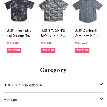
古着 Internatio
古着 STJOHN'S
古着 Carhartt
nal Design Tea
BAY セントジョ
カーハート 半
m 総柄 レーヨ
ンズベイ 総柄
袖シャツ ボタ
¥3,488
¥3,488
¥4,343
ン 半袖シャツ
レーヨン アロ
ンダウンシャツ
表記：L gd41
25%OFF
ハシャツ ハワ
25%OFF
チェック 表
25%OFF
0031n w60707
イアンシャツ
記：M gd410
半袖シャツ 表
002n w60704
記：L gd4100
Category
14n w60706
★オンライン限定商品★
ミリタリーデッドストック
Vintage