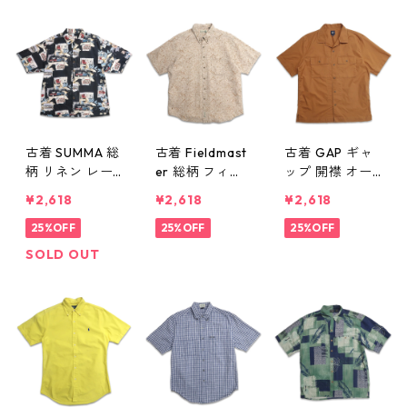
L gd410133n
22n w60714
ツ 半袖シャツ
w60715
表記：XL gd4
10120n w6071
4
古着 SUMMA 総
古着 Fieldmast
古着 GAP ギャ
柄 リネン レー
er 総柄 フィッ
ップ 開襟 オー
ヨン 半袖シャ
シング ボタン
プンカラー 半
¥2,618
¥2,618
¥2,618
ツ ボックスシ
ダウンシャツ
袖シャツ ボッ
ャツ 表記：L
25%OFF
半袖シャツ ワ
25%OFF
クスシャツ ブ
25%OFF
gd410119n w60
ッフル生地？
ラウン系 表
SOLD OUT
714
表記：XL gd4
記：L gd4100
10118n w60714
91n w60711