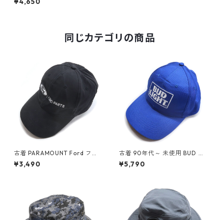
¥4,650
ターコイズブルー 表記：--
gd409929n w60629
同じカテゴリの商品
古着 PARAMOUNT Ford フォ
古着 90年代～ 未使用 BUD LI
ード 企業ロゴ 刺繍 キャップ
GHT バドライト ロゴ 刺繍 キ
¥3,490
¥5,790
ブラック 表記：-- gd41010
ャップ ブルー 表記：-- gd4
7n w60713
09930n w60629