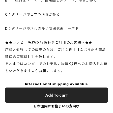
B：一般的なユーズド。使用感とダメージ、汚れがある
C：ダメージや目立つ汚れがある
D：ダメージや汚れの多い雰囲気系ユーズド
★★コンビニ決済/銀行振込をご利用のお客様へ★★
店頭と並行しての販売のため、ご注文後【【こちらから商品
確保のご連絡】】を致します。
それまではコンビニでのお支払い決済/銀行へのお振込をお待
ちいただきますようお願いします。
International shipping available
Add to cart
日本国内にお住まいの方向け