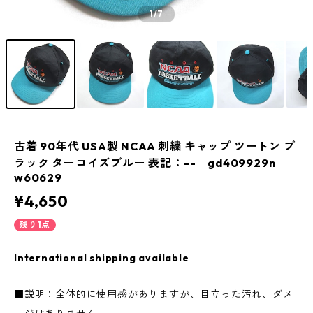
1
/7
古着 90年代 USA製 NCAA 刺繍 キャップ ツートン ブ
ラック ターコイズブルー 表記：-- gd409929n
w60629
¥4,650
残り1点
International shipping available
■説明：全体的に使用感がありますが、目立った汚れ、ダメ