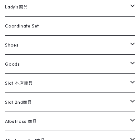
カバーオール
Tシャツ・ロンT
ミリタリーパンツ
アウター
ブランドシャツ
501,505
キッズ
Shirts
スウィングトップ
半袖シャツ
ミリタリーパンツ
Vintage
Lady's商品
アウトドア
ポロシャツ
ワークパンツ
トップス
ストライプシャツ
バギーズデニム
アウター
Tops
ライフスタイル雑貨
Ladies
アウトドアナイロンジャケット
ポロシャツ
チノパンツ
Tops
Tシャツ
Coordinate Set
ウールジャケット
スウェット・トレーナー
コーデュロイパンツ
ボトムス
コーデュロイシャツ
フレアデニム
トップス
Pants
ラグ・ブランケット
ブランド
Sweater
スポーツナイロンジャケット
スウェット・パーカ
イージーパンツ
Pants
ブラウス／シャツ／デザイントップス
Shoes
コート
パーカー
スウェットパンツ
ワンピース
スウェードシャツ
ブラックデニム
ボトムス
ラルフローレン
プリントスウェット
長袖
Goods
ワークジャケット
ベスト
スラックス
ベスト／キャミソール
22cm以下
Goods
ナイロンジャケット
セーター・カーディガン
ジャージパンツ
ウールシャツ
ワンピース
リーバイス
ロゴスウェット
半袖
Military
テーラードジャケット
セーター・カーディガン
ワークパンツ
スウェット
22.5cm
バンダナ
Slat 本店商品
ダウンジャケット・ベスト
スラックス
リネンシャツ
ロンパース
エルエルビーン
無地スウェット
アランセーター
ウールジャケット
フリース
コーデュロイパンツ
ニット
23cm
Outer
Slat 2nd商品
ベスト
オーバーオール・つなぎ
柄シャツ
アディダス
キャラスウェット
ウールセーター
ダウンジャケット
オーバーオール・つなぎ
ジャケット
23.5cm
Tee
アウター
Albatross 商品
コーチジャケット
チノパン
ワークシャツ
ナイキ
REVERSE WEAVE
コットン
ハンティングジャケット