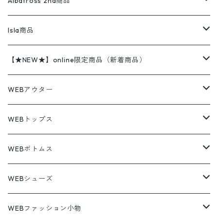
レザージャケット
ショーツ
スカート
24cm
Shirts
長袖シャツ
Vintage sweater
Albatross 2nd商品
フリースジャケット・ベスト
ウールパンツ
ミリタリー
チャンピオン
アクリル
アウトドアジャケット
S/S Shirts
アウトドアシャツ
Otherジャケット
Otherパンツ
パンツ(w30以下)
24.5cm
Sweat Shirts
半袖シャツ
Outer
70sアイテム
Isla商品
レザー
ペインターパンツ
ネルシャツ
カーハート
コート
L/S Shirts
ブランドシャツ
REVERSE WEAVE
アウトドアシャツ
Sailing Jacket
ワンピース
25cm
Sweater
スウェット シャツ
Other Tops
Marlboro
2点セットコーデ
【★NEW★】online限定商品（新着商品）
テーラードジャケット
ショートパンツ
ディッキーズ
ライトジャケット
デザインシャツ
ブランドシャツ
Swingtop
長袖
ブランドスウェット
Fleece tops
25.5cm
Fleece
パンツ
Sweat Shirts
GAP
Sweat Shirts
8月NEWアイテム（2026）
WEBアウター
ボアジャケット
イージーパンツ
ウールリッチ
ミリタリージャケット
リネンシャツ
リネンシャツ
Coat
半袖
プリントスウェット
Knit
リーバイス501 505
トップス
その他
26cm
Other Tops
Tシャツ
Hoodie
アウター
Knit
7月NEWアイテム（2026）
ジャケット
WEBトップス
ビンテージ
トミーヒルフィガー
ウールジャケット
コーデユロイシャツ
ハワイアンシャツ
Denim Jacket
ノースリーブ
アウトドアスウェット
Tailored Jacket
スラックス
パンツ
ワークジャケット
コート
プルオーバー
トップス
ミリタリージャケット
26.5cm
Pants
デッドストック ミリタリー
Tee
フリース
Military
6月NEWアイテム（2026）
コート
Tシャツ
WEBボトムス
その他
ノーティカ
ワークジャケット
ワークシャツ
デザインシャツ
Leather Jacket
無地スウェット
Gown
チノパンツ
スイングトップ
カーディガン
パンツ
フリースジャケット
Denim Pants
Band Tee
トップス
ムートン・レザーコート
映画・ムービーTシャツ
27cm
Shoes
フリース
Overall
セットアップ
Outer
5月NEWアイテム（2026）
ポンチョ
ポロシャツ
デニムパンツ
WEBシューズ
ノースフェイス
ダウンジャケット
ウールシャツ
ポロシャツ
Down jacket
アウトドアブランド
テーラードジャケット
ジャージ・トラックジャケット
Military Pants
Print Tee
パンツ
ウールコート
グラフィックTシャツ
Sneaker
テーラードジャケット
トップス
ボーダーポロシャツ
ストレートデニムパンツ
27.5cm
Goods
セーター
Shirts
トップス
Fleece
4月NEWアイテム（2026）
キャミソール・タンクトップ
ロングパンツ
スニーカー
WEBファッション小物
パタゴニア