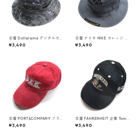
古着 Dollarama デジタルカモ
古着 ナイキ NIKE カレッジ ア
迷彩柄 ブーニーハット 表
イオワ ホークアイズ バケット
¥3,490
¥3,490
記：-- gd409069n w60411
ハット グレー 表記：-- gd4
09957n w60701
古着 PORT&COMPANY フラタ
古着 FAHRENHEIT 企業 Tomm
ニティ 刺繍 キャップ レッド系
yknocker Brewery 刺繡 キャ
¥3,490
¥3,490
表記：-- gd410106n w6071
ップ 内側メッシュ ブラック 表
3
記：-- gd410017n w60706