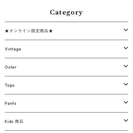
Category
★オンライン限定商品★
ミリタリーデッドストック
Vintage
アウター
Jacket
Outer
デニムジャケット
トップス
Tee
コート
Tops
ミリタリージャケット
半袖シャツ
パンツ
Sweat Shirts
デニムジャケット
Tシャツ
Pants
スイングトップ
長袖シャツ
デニムパンツ
REVERSE WEAVE
レディース
Pants
ミリタリージャケット
長袖シャツ
デニムパンツ
Kids 商品