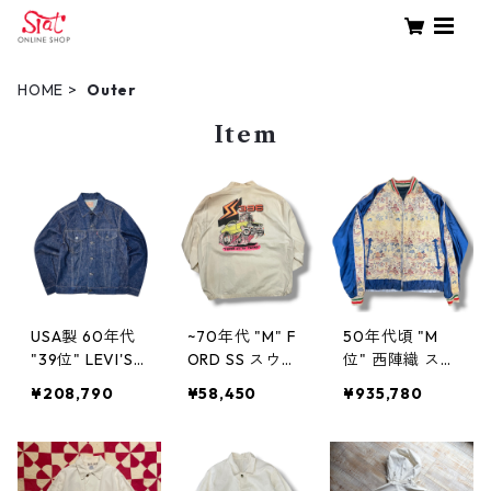
HOME
Outer
Item
USA製 60年代
~70年代 "M" F
50年代頃 "M
"39位" LEVI'S
ORD SS スウィ
位" 西陣織 スカ
リーバイス 705
ングトップ 白
ジャン スーベ
¥208,790
¥58,450
¥935,780
05 デニムジャ
ホワイト 古着
ニア 青 古着屋
ケット BIG E 古
古着屋 高円寺
古着屋 高円寺
着 古着屋 高円
ビンテージ n40
ビンテージ n60
寺 ビンテージ n
110
702