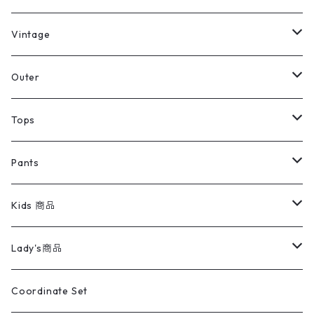
ミリタリーデッドストック
Vintage
アウター
Jacket
Outer
デニムジャケット
トップス
Tee
コート
Tops
ミリタリージャケット
半袖シャツ
パンツ
Sweat Shirts
デニムジャケット
Tシャツ
Pants
スイングトップ
長袖シャツ
デニムパンツ
REVERSE WEAVE
レディース
Pants
ミリタリージャケット
長袖シャツ
デニムパンツ
Kids 商品
カバーオール
Tシャツ・ロンT
ミリタリーパンツ
アウター
ブランドシャツ
501,505
キッズ
Shirts
スウィングトップ
半袖シャツ
ミリタリーパンツ
Vintage
Lady's商品
アウトドア
ポロシャツ
ワークパンツ
トップス
ストライプシャツ
バギーズデニム
アウター
Tops
ライフスタイル雑貨
Ladies
アウトドアナイロンジャケット
ポロシャツ
チノパンツ
Tops
Tシャツ
Coordinate Set