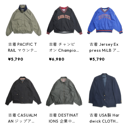
ルオーバージャ
ャケット プル
ク 表記：XLT
ケット 刺繍 チ
オーバージャケ
gd409001n w6
ェック 表記：X
ット チェック
0404
L gd409012n
袖刺繍 表記：
w60406
レディース L
gd409011n w6
0406
古着 PACIFIC T
古着 チャンピ
古着 Jersey Ex
RAIL マウンテ
オン Champion
press MiLB ア
ン ジップアッ
カレッジ Vネッ
イオワ・カブス
¥5,790
¥6,980
¥5,790
プジャケット
ク ナイロンジ
Vネック ナイロ
ブルゾン ネイ
ャケット ウォ
ンジャケット
ビー オリーブ
ームアップジャ
ウォームアップ
系 表記：L gd
ケット プルオ
ジャケット プ
409000n w60
ーバージャケッ
ルオーバージャ
404
ト 表記：M g
ケット 表記：L
d408999n w6
gd408998n
0404
w60404
古着 CASUALM
古着 DESTINAT
古着 USA製 Har
AN ジップアッ
IONS 企業ロゴ
dwick CLOTHE
プジャケット
刺繍 ジップア
S テーラードジ