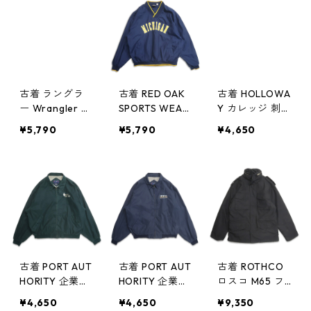
ップ ジャケッ
ト ブラック パ
ープル 表記：L/
XL gd408889
n w60324
古着 ラングラ
古着 RED OAK
古着 HOLLOWA
ー Wrangler デ
SPORTS WEAR
Y カレッジ 刺繍
ニムジャケット
カレッジ 刺繍
Vネック ウォー
¥5,790
¥5,790
¥4,650
ジージャン 表
Vネック ウォー
ムアップジャケ
記：-- gd408
ムアップジャケ
ット プルオー
864n w60321
ット プルオー
バージャケット
バージャケット
パープル 表
ネイビー 表
記：XL gd40
記：XL gd40
8854n w6032
8855n w6032
0
0
古着 PORT AUT
古着 PORT AUT
古着 ROTHCO
HORITY 企業ロ
HORITY 企業ロ
ロスコ M65 フ
ゴ 刺繍 スウィ
ゴ 刺繍 スウィ
ィールドジャケ
¥4,650
¥4,650
¥9,350
ングトップ ブ
ングトップ ブ
ット 民間 ミリ