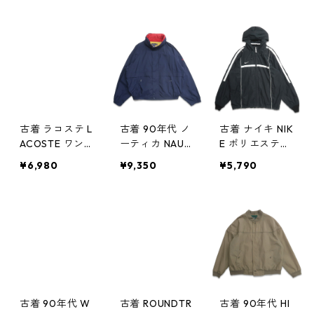
ルゾン ピーチ
ルゾン ピーチ
タリー 着脱ラ
スキン グリー
スキン ネイビ
イナー付き ブ
ン 表記：XXL
ー 表記：XL g
ラック 表記：X
gd408853n w6
d408852n w6
S-R gd40884
0320
0320
3n w60319
古着 ラコステ L
古着 90年代 ノ
古着 ナイキ NIK
ACOSTE ワン
ーティカ NAUTI
E ポリエステル
ポイント ポリ
CA セーリング
トラックジャケ
¥6,980
¥9,350
¥5,790
エステル ジッ
ジャケット ジ
ット ジップア
プアップジャケ
ップアップジャ
ップジャケット
ット オリーブ
ケット ネイビ
ブラック 表
グリーン系 表
ー 表記：XXL
記：L gd408
記：56/6 gd4
gd408831n w6
830n w60318
08842n w6031
0318
9
古着 90年代 W
古着 ROUNDTR
古着 90年代 HI