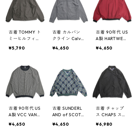
着 古着屋 高円
付き 表記：L
記：L gd409
寺 ビンテージ n
gd409037n w
036n w60408
60409
60408
古着 TOMMY ト
古着 カルバン
古着 90年代 US
ミーヒルフィガ
クライン Calvi
A製 HARTWELL
ー ポリエステ
n Klein ポリエ
コカ・コーラ
¥5,790
¥4,650
¥4,650
ル ジップアッ
ステル ジップ
刺繍 千鳥格子
プジャケット
アップジャケッ
Vネック ウォー
ブルゾン ブラ
ト ブルゾン グ
ムアップジャケ
ウン系 表記：X
レー 表記：L
ット プルオー
L gd409025n
gd409024n w
バージャケット
w60407
60407
表記：XL gd4
09013n w604
06
古着 90年代 US
古着 SUNDERL
古着 チャップ
A製 VCC VANT
AND of SCOTL
ス CHAPS スウ
AGE Vネック
AND レディー
ィングトップ
¥4,650
¥4,650
¥6,980
ウォームアップ
ス Vネック ウ
ブルゾン ジャ
ジャケット プ
ォームアップジ
ケット ブラッ