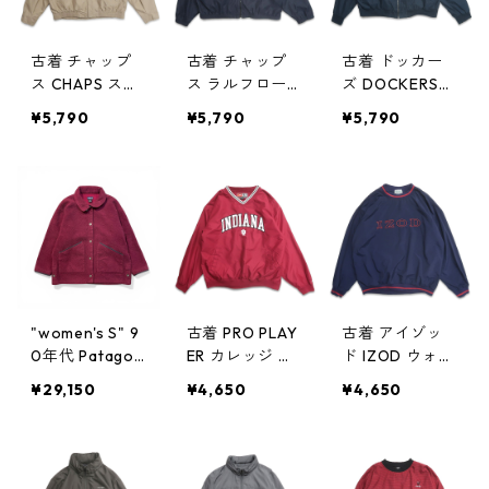
9112n w60416
1
古着 チャップ
古着 チャップ
古着 ドッカー
ス CHAPS スウ
ス ラルフロー
ズ DOCKERS
ィングトップ
レン CHAPS RA
スウィングトッ
¥5,790
¥5,790
¥5,790
ジップアップジ
LPH LAUREN ス
プ ジップアッ
ャケット ブル
ウィングトップ
プジャケット
ゾン ベージュ
ジップアップジ
ブルゾン ネイ
ブラウン系 表
ャケット ブル
ビー 表記：XL
記：M gd409
ゾン ネイビー
gd409041n
043n w60409
表記：XXL gd
w60409
409042n w60
409
"women's S" 9
古着 PRO PLAY
古着 アイゾッ
0年代 Patagon
ER カレッジ 刺
ド IZOD ウォー
ia パタゴニア
繍 Vネック ウ
ムアップジャケ
¥29,150
¥4,650
¥4,650
フリースジャケ
ォームアップジ
ット プルオー
ット シャーリ
ャケット プル
バージャケット
ングコート バ
オーバージャケ
ポケット付き
ーガンディ 古
ット ポケット
ネイビー 表