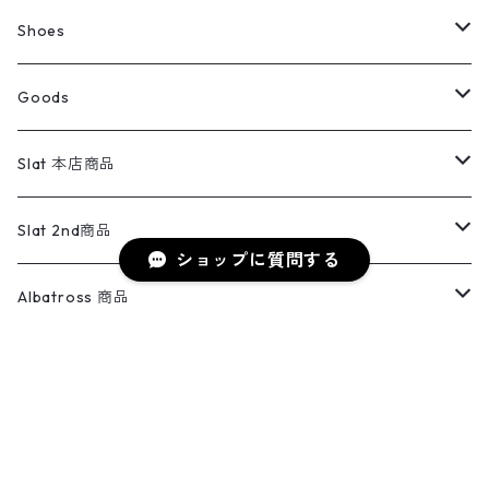
ウールジャケット
スウェット・トレーナー
コーデュロイパンツ
ボトムス
コーデュロイシャツ
フレアデニム
トップス
Pants
ラグ・ブランケット
ブランド
Sweater
スポーツナイロンジャケット
スウェット・パーカ
イージーパンツ
Pants
ブラウス／シャツ／デザイントップス
Shoes
コート
パーカー
スウェットパンツ
ワンピース
スウェードシャツ
ブラックデニム
ボトムス
ラルフローレン
プリントスウェット
長袖
Goods
ワークジャケット
ベスト
スラックス
ベスト／キャミソール
22cm以下
Goods
ナイロンジャケット
セーター・カーディガン
ジャージパンツ
ウールシャツ
ワンピース
リーバイス
ロゴスウェット
半袖
Military
テーラードジャケット
セーター・カーディガン
ワークパンツ
スウェット
22.5cm
バンダナ
Slat 本店商品
ダウンジャケット・ベスト
スラックス
リネンシャツ
ロンパース
エルエルビーン
無地スウェット
アランセーター
ウールジャケット
フリース
コーデュロイパンツ
ニット
23cm
Outer
Slat 2nd商品
ベスト
ショップに質問する
オーバーオール・つなぎ
柄シャツ
アディダス
キャラスウェット
ウールセーター
ダウンジャケット
オーバーオール・つなぎ
ジャケット
23.5cm
Tee
アウター
Albatross 商品
コーチジャケット
チノパン
ワークシャツ
ナイキ
REVERSE WEAVE
コットン
ハンティングジャケット
レザージャケット
ショーツ
スカート
24cm
Shirts
長袖シャツ
Vintage sweater
Albatross 2nd商品
フリースジャケット・ベスト
ウールパンツ
ミリタリー
チャンピオン
キーワードから探す
アクリル
アウトドアジャケット
S/S Shirts
アウトドアシャツ
Otherジャケット
Otherパンツ
パンツ(w30以下)
24.5cm
Sweat Shirts
半袖シャツ
Outer
70sアイテム
Isla商品
レザー
ペインターパンツ
ネルシャツ
カーハート
コート
L/S Shirts
ブランドシャツ