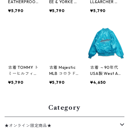
EATHERPROOF
EE & YORKE ス
LL&ARCHER ダ
フェイクスウェ
ウィングトップ
ービージャケッ
¥5,790
¥5,790
¥5,790
ード スウィン
ブルゾン ジッ
ト ジップアッ
グトップ ブル
プアップジャケ
プジャケット
ゾン ブラウン
ット グリーン
ブルゾン ベー
表記：-- gd4
系 表記：L gd
ジュ系 表記：L
08829n w6031
408828n w60
gd408819n
8
318
w60317
古着 TOMMY ト
古着 Majestic
古着 ～90年代
ミーヒルフィガ
MLB コロラド
USA製 West Ar
ー ポリエステ
ロッキーズ 刺
k シボレー Hea
¥5,790
¥5,790
¥4,650
ル ジップアッ
繡 ナイロンジ
rtbeat of Amer
プジャケット
ャケット ジッ
ica 刺繍 ナイロ
グリーン系 表
プアップジャケ
ンジャケット
記：XL gd40
ット ブラック
ナイロンスタジ
Category
8818n w60317
表記：L gd40
ャン ブルゾン
8817n w60317
表記：XL gd4
08816n w6031
★オンライン限定商品★
7