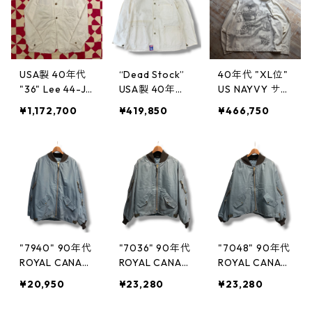
60711
USA製 40年代
“Dead Stock”
40年代 "XL位"
"36" Lee 44-J
USA製 40年
US NAYVY サル
チョアコート
代〜 "38" 生成
ベージパーカー
¥1,172,700
¥419,850
¥466,750
カバーオール
りカバーオール
前期型 白 ホワ
メモリアルジャ
4ボタン 3ポケ
イト ミリタリ
ケット 白 生成
ットドーナツボ
ー ガンナーズ
ホワイト 古着
タン古着 古着
スモック エア
古着屋 高円寺
屋 高円寺 ビン
ブラシ 古着 古
ビンテージ n60
テージ n60608
着屋 高円寺 ビ
611
ンテージ n606
02
"7940" 90年代
"7036" 90年代
"7048" 90年代
ROYAL CANADI
ROYAL CANADI
ROYAL CANADI
AN AIR FORCE
AN AIR FORCE
AN AIR FORCE
¥20,950
¥23,280
¥23,280
RCAF カナダ軍
RCAF カナダ軍
RCAF カナダ軍
フライトジャケ
フライトジャケ
フライトジャケ