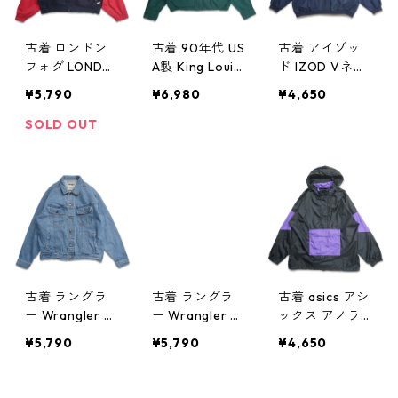
記：L gd408
08941n w6033
950n w60331
0
古着 ロンドン
古着 90年代 US
古着 アイゾッ
フォグ LONDO
A製 King Louie
ド IZOD Vネッ
N FOG セーリ
企業ロゴ GM 刺
ク ウォームア
¥5,790
¥6,980
¥4,650
ングジャケット
繡 スウィング
ップジャケット
ジップアップジ
トップ ジップ
プルオーバージ
SOLD OUT
ャケット ブル
アップジャケッ
ャケット ポケ
ゾン レッド ネ
ト ブルゾン グ
ット付き ネイ
イビー 表記：X
リーン 表記：M
ビー 表記：XL
L REG gd408
gd408914n
gd408912n
928n w60328
w60327
w60327
古着 ラングラ
古着 ラングラ
古着 asics アシ
ー Wrangler デ
ー Wrangler デ
ックス アノラ
ニムジャケット
ニムジャケット
ック ナイロン
¥5,790
¥5,790
¥4,650
ジージャン 表
ジージャン 表
パーカージャケ
記：L gd408
記：L gd408
ット プルオー
902n w60325
901n w60325
バー ハーフジ