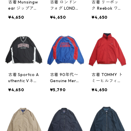
古着 Munsingw
古着 ロンドン
古着 リーボッ
ear ジップアッ
フォグ LONDO
ク Reebok ワン
プジャケット
N FOG ジップ
ポイント ジッ
¥4,650
¥4,650
¥4,650
ブルゾン ベー
アップジャケッ
プアップジャケ
ジュ ブラウン
ト ブルゾン グ
ット ポリエス
系 表記：-- g
リーン系 表
テルジャケット
d409133n w60
記：L gd4091
ネイビー 表
417
32n w60417
記：L gd4091
13n w60416
古着 Sportco A
古着 90年代〜
古着 TOMMY ト
uthentic Vネッ
Genuine Merch
ミーヒルフィガ
ク ナイロンジ
andise MLB シ
ー ナイロンジ
¥4,650
¥5,790
¥4,650
ャケット ウォ
カゴ・カブス V
ャケット ジッ
ームアップジャ
ネック ウォー
プアップジャケ
ケット プルオ
ムアップジャケ
ット ブルゾン
ーバージャケッ
ット プルオー
レッド 表記：S
ト ポケット付
バージャケット
gd409060n
き ブラック 表
表記：XL gd4
w60410
記：XL gd40
09065n w6041