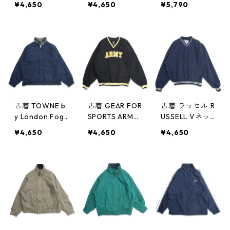
¥4,650
¥4,650
¥5,790
ブルゾン ブラ
ウォームアップ
アップジャケッ
ック 表記：M
ジャケット プ
ト ブルゾン レ
gd409186n w6
ルオーバージャ
ッド 表記：XL
0423
ケット ポケッ
gd409157n
ト付き ネイビ
w60420
ー 表記：L gd
409166n w604
21
古着 TOWNE b
古着 GEAR FOR
古着 ラッセル R
y London Fog
SPORTS ARMY
USSELL Vネッ
ロンドンフォグ
Vネック ウォー
ク ウォームア
¥4,650
¥4,650
¥4,650
ジップアップジ
ムアップジャケ
ップジャケット
ャケット ブル
ット プルオー
プルオーバージ
ゾン ネイビー
バージャケット
ャケット ポケ
表記：L gd40
ポケット付き
ット付き ネイ
9156n w60420
ブラック 表
ビー 表記：L
記：M gd409
gd409144n w6
145n w60418
0418