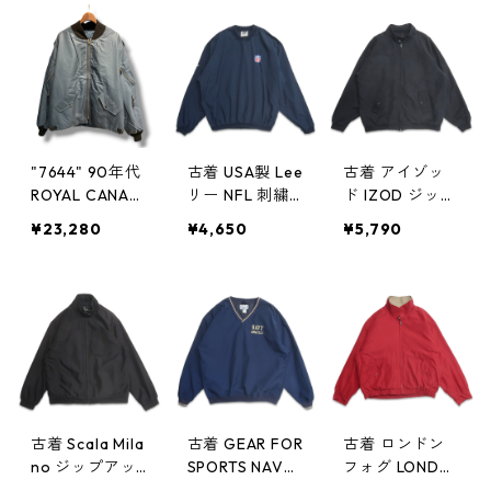
ット エアフォ
ット エアフォ
ット エアフォ
ースブルー ミ
ースブルー ミ
ースブルー ミ
リタリー 古着
リタリー 古着
リタリー 古着
古着屋 高円寺
古着屋 高円寺
古着屋 高円寺
ビンテージ n60
ビンテージ n60
ビンテージ n60
506
506
506
"7644" 90年代
古着 USA製 Lee
古着 アイゾッ
ROYAL CANADI
リー NFL 刺繍
ド IZOD ジップ
AN AIR FORCE
Vネック ウォー
アップジャケッ
¥23,280
¥4,650
¥5,790
RCAF カナダ軍
ムアップジャケ
ト ブルゾン ブ
フライトジャケ
ット プルオー
ラック 表記：X
ット エアフォ
バージャケット
L gd409187n
ースブルー ミ
ネイビー 表
w60423
リタリー 古着
記：XL gd40
古着屋 高円寺
9188n w60423
ビンテージ n60
506
古着 Scala Mila
古着 GEAR FOR
古着 ロンドン
no ジップアッ
SPORTS NAVY
フォグ LONDO
プジャケット
刺繍 Vネック
N FOG ジップ