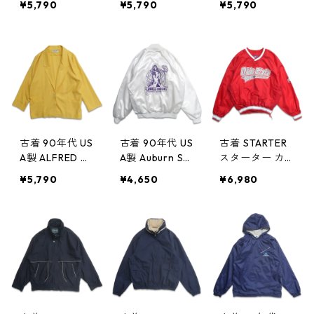
¥5,790
¥5,790
¥5,790
スウィングトッ
ップジャケット
ャケット ネイ
プ ブルゾン ブ
スウィングトッ
ビー 表記：42R
ラック 表記：L
プ ブルゾン オ
gd408977n
gd408988n
リーブ グリー
w60402
w60403
ン系 表記：XL
gd408987n
w60403
古着 90年代 US
古着 90年代 US
古着 STARTER
A製 ALFRED D
A製 Auburn Sp
スターター カ
UNNER イージ
ortswear プリ
レッジ Vネック
¥5,790
¥4,650
¥6,980
ー テーラード
ント ナイロン
ウォームアップ
ジャケット イ
ジャケット ナ
ジャケット プ
エロー 表記：1
イロンスタジャ
ルオーバージャ
8 gd408976n
ン ブルゾン ホ
ケット 表記：L
w60402
ワイト 表記：L
gd408964n
gd408975n
w60401
w60402