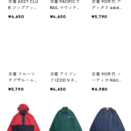
古着 ASST CLU
古着 PACIFIC T
古着 90年代 ア
B ジップアップ
RAIL マウンテ
ディダス adida
ジャケット ブ
ン ジップアッ
s ナイロン パー
¥4,650
¥4,650
¥5,790
ルゾン ネイビ
プジャケット
カージャケット
ー 表記：L gd
ブルゾン ネイ
ネイビー 表
408963n w60
ビー 表記：M
記：M gd408
401
gd408962n w6
953n w60331
0401
古着 フルーツ
古着 アイゾッ
古着 90年代 ノ
オブザルーム
ド IZOD Vネッ
ーティカ NAUTI
グリーンベイ
ク ウォームア
CA リバーシブ
¥5,790
¥4,650
¥6,980
パッカーズ Vネ
ップジャケット
ル セーリング
ック ウォーム
プルオーバージ
ジャケット ジ
アップジャケッ
ャケット ポケ
ップアップジャ
ト プルオーバ
ット付き グリ
ケット ブルゾ
ージャケット
ーン 表記：XL
ン ネイビー レ
ポケット付き
gd408949n
ッド グリーン
ブラック 表
w60331
表記：M gd4