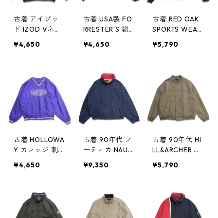
古着 アイゾッ
古着 USA製 FO
古着 RED OAK
ド IZOD Vネッ
RRESTER'S 総
SPORTS WEAR
ク ウォームア
柄 Vネック ウ
カレッジ 刺繍
¥4,650
¥4,650
¥5,790
ップジャケット
ォームアップジ
Vネック ウォー
プルオーバージ
ャケット プル
ムアップジャケ
ャケット ポケ
オーバージャケ
ット プルオー
ット付き ネイ
ット ポケット
バージャケット
ビー 表記：XL
付き 表記：L
ネイビー 表
gd408912n
gd408875n w6
記：XL gd40
w60327
0323
8855n w6032
0
古着 HOLLOWA
古着 90年代 ノ
古着 90年代 HI
Y カレッジ 刺繍
ーティカ NAUTI
LL&ARCHER ダ
Vネック ウォー
CA セーリング
ービージャケッ
¥4,650
¥9,350
¥5,790
ムアップジャケ
ジャケット ジ
ト ジップアッ
ット プルオー
ップアップジャ
プジャケット
バージャケット
ケット ネイビ
ブルゾン ベー
パープル 表
ー 表記：XXL
ジュ系 表記：L
記：XL gd40
gd408831n w6
gd408819n