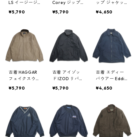
LS イージージ
Corey ジップ
ップ ジャケッ
ャケット ネイ
アップジャケッ
ト セーリング
¥5,790
¥5,790
¥4,650
ビー 表記：12
ト ブルゾン ジ
ジャケット グ
gd405206n
ャケット ブラ
リーン系 表
w50402
ック 表記：L
記：-- gd405
gd405142n w5
127n w50328
0329
古着 HAGGAR
古着 アイゾッ
古着 エディー
フェイクスウェ
ド IZOD リバー
バウアー Eddie
ード ジップア
シブル ジップ
Bauer ジップア
¥5,790
¥5,790
¥4,650
ップジャケット
アップジャケッ
ップジャケット
ブルゾン ジャ
ト フリース ブ
ネイビー 表
ケット ベージ
ラック 表記：M
記：L gd404
ュ 表記：XXL
gd405011n
996n w50318
gd405088n w
w50319
50325