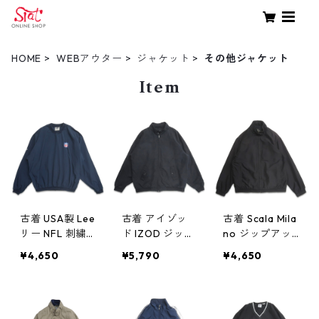
HOME
WEBアウター
ジャケット
その他ジャケット
Item
古着 USA製 Lee
古着 アイゾッ
古着 Scala Mila
リー NFL 刺繍
ド IZOD ジップ
no ジップアッ
Vネック ウォー
アップジャケッ
プジャケット
¥4,650
¥5,790
¥4,650
ムアップジャケ
ト ブルゾン ブ
ブルゾン ブラ
ット プルオー
ラック 表記：X
ック 表記：M
バージャケット
L gd409187n
gd409186n w6
ネイビー 表
w60423
0423