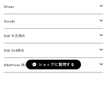
ウールジャケット
スウェット・トレーナー
コーデュロイパンツ
ボトムス
コーデュロイシャツ
フレアデニム
トップス
Pants
ラグ・ブランケット
ブランド
Sweater
スポーツナイロンジャケット
スウェット・パーカ
イージーパンツ
Pants
ブラウス／シャツ／デザイントップス
Shoes
コート
パーカー
スウェットパンツ
ワンピース
スウェードシャツ
ブラックデニム
ボトムス
ラルフローレン
プリントスウェット
長袖
Goods
ワークジャケット
ベスト
スラックス
ベスト／キャミソール
22cm以下
Goods
ナイロンジャケット
セーター・カーディガン
ジャージパンツ
ウールシャツ
ワンピース
リーバイス
ロゴスウェット
半袖
Military
テーラードジャケット
セーター・カーディガン
ワークパンツ
スウェット
22.5cm
バンダナ
Slat 本店商品
ダウンジャケット・ベスト
スラックス
リネンシャツ
ロンパース
エルエルビーン
無地スウェット
アランセーター
ウールジャケット
フリース
コーデュロイパンツ
ニット
23cm
Outer
Slat 2nd商品
ベスト
オーバーオール・つなぎ
柄シャツ
アディダス
キャラスウェット
ウールセーター
ショップに質問する
ダウンジャケット
オーバーオール・つなぎ
ジャケット
23.5cm
Tee
アウター
Albatross 商品
コーチジャケット
チノパン
ワークシャツ
ナイキ
REVERSE WEAVE
コットン
ハンティングジャケット
レザージャケット
ショーツ
スカート
24cm
Shirts
長袖シャツ
Vintage sweater
Albatross 2nd商品
フリースジャケット・ベスト
ウールパンツ
ミリタリー
チャンピオン
アクリル
アウトドアジャケット
S/S Shirts
アウトドアシャツ
Otherジャケット
Otherパンツ
パンツ(w30以下)
24.5cm
Sweat Shirts
半袖シャツ
Outer
70sアイテム
Isla商品
レザー
キーワードから探す
ペインターパンツ
ネルシャツ
カーハート
コート
L/S Shirts
ブランドシャツ