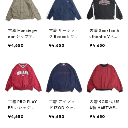
記：XL gd40
9188n w60423
古着 Munsingw
古着 リーボッ
古着 Sportco A
ear ジップアッ
ク Reebok ワン
uthentic Vネッ
プジャケット
ポイント ジッ
ク ナイロンジ
¥4,650
¥4,650
¥4,650
ブルゾン ベー
プアップジャケ
ャケット ウォ
ジュ ブラウン
ット ポリエス
ームアップジャ
系 表記：-- g
テルジャケット
ケット プルオ
d409133n w60
ネイビー 表
ーバージャケッ
417
記：L gd4091
ト ポケット付
13n w60416
き ブラック 表
記：XL gd40
9112n w60416
古着 PRO PLAY
古着 アイゾッ
古着 90年代 US
ER カレッジ 刺
ド IZOD ウォー
A製 HARTWELL
繍 Vネック ウ
ムアップジャケ
コカ・コーラ
¥4,650
¥4,650
¥4,650
ォームアップジ
ット プルオー
刺繍 千鳥格子
ャケット プル
バージャケット
Vネック ウォー