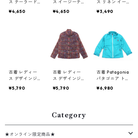
ス テーラード
ス イージーテ
ス リネン イー
ジャケット チ
ーラードジャケ
ジージャケット
¥4,650
¥4,650
¥3,490
ェック 半袖 ホ
ット 半袖 アイ
ネイビー サイ
ワイト ネイビ
ボリーベース
ズ表記：UK18
ー サイズ表
サイズ表記：14
gd74793
記：-- gd767
gd76223 O
16 OW01
W05
古着 レディー
古着 レディー
古着 Patagonia
ス デザインジ
ス デザインジ
パタゴニア ト
ャケット ベー
ャケット ペイ
レントシェルジ
¥5,790
¥5,790
¥6,980
ジュベース サ
ズリー柄 ダー
ャケット サイ
イズ表記：L g
クパープルベー
ズ表記：XL 14
d75994
ス サイズ表
KIDS gd6070
記：-- gd663
Category
24
★オンライン限定商品★