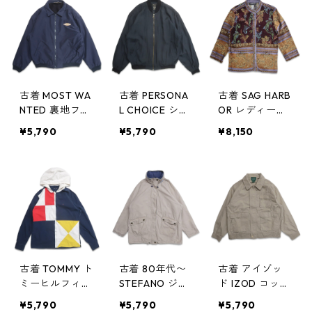
ラック 表記：L
7845n w51124
L gd407843n
gd408036n
w51124
w51209
古着 MOST WA
古着 PERSONA
古着 SAG HARB
NTED 裏地フリ
L CHOICE シル
OR レディース
ース ジップア
ク レーヨン ジ
ゴブランジャケ
¥5,790
¥5,790
¥8,150
ップジャケット
ップアップジャ
ット デザイン
刺繍 ネイビー
ケット ブラッ
ジャケット 表
表記：L gd40
ク 表記：L gd
記：12 gd407
7774n w51117
407555n w510
501n w51014
21
古着 TOMMY ト
古着 80年代〜
古着 アイゾッ
ミーヒルフィガ
STEFANO ジッ
ド IZOD コット
ー マルチカラ
プアップジャケ
ン ジップアッ
¥5,790
¥5,790
¥5,790