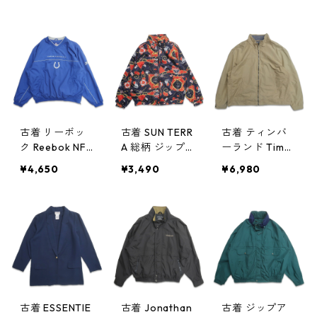
ー フード付き
ット ブルゾン
プジャケット
ジップアップジ
ベージュ系 表
ベージュ 表
ャケット 表
記：18W/20W
記：L gd407
記：S gd407
gd407230n
076n w50901
242n w50918
w50917
古着 リーボッ
古着 SUN TERR
古着 ティンバ
ク Reebok NFL
A 総柄 ジップア
ーランド Timbe
インディアナポ
ップジャケット
rland ジップア
¥4,650
¥3,490
¥6,980
リス・コルツ V
ブルゾン 表
ップジャケット
ネック ウォー
記：S gd405
ブルゾン ジャ
ムアップジャケ
291n w50408
ケット ベージ
ット プルオー
ュ 表記：3XL
バージャケット
gd405237n w5
ブルー 表記：2
0404
XL gd405433
n w50418
古着 ESSENTIE
古着 Jonathan
古着 ジップア