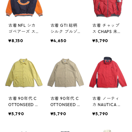
04917n w5031
3
古着 NFL シカ
古着 GTI 総柄
古着 チャップ
ゴベアーズ ス
シルク ブルゾ
ス CHAPS 未使
タジャン 裏地
ン ジャケット
用品 ベスト 裏
¥8,150
¥4,650
¥5,790
キルティング
表記：M gd4
地フリース レ
ネイビー オレ
04089n w4113
ッド 表記：L
ンジ 表記：XL
0
gd403866n w4
gd404410n
1029
w50107
古着 90年代 C
古着 90年代 C
古着 ノーティ
OTTONSEED コ
OTTONSEED コ
カ NAUTICA セ
ットンジャケッ
ットンジャケッ
ーリングジャケ
¥5,790
¥5,790
¥5,790
ト イエロー 表
ト ベージュ 表
ット レッド ネ
記：S gd402
記：S gd402
イビー 表記：X
957n w40620
956n w40620
XL gd402118