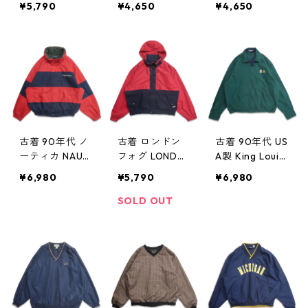
¥5,790
¥4,650
¥4,650
Vネック ナイロ
ルゾン ネイビ
プジャケット
ンジャケット
ー 表記：L gd
ブルゾン ネイ
ウォームアップ
408963n w60
ビー 表記：M
ジャケット プ
401
gd408962n w6
ルオーバージャ
0401
ケット 表記：L
gd408998n
w60404
古着 90年代 ノ
古着 ロンドン
古着 90年代 US
ーティカ NAUTI
フォグ LONDO
A製 King Louie
CA リバーシブ
N FOG セーリ
企業ロゴ GM 刺
¥6,980
¥5,790
¥6,980
ル セーリング
ングジャケット
繡 スウィング
ジャケット ジ
ジップアップジ
トップ ジップ
SOLD OUT
ップアップジャ
ャケット ブル
アップジャケッ
ケット ブルゾ
ゾン レッド ネ
ト ブルゾン グ
ン ネイビー レ
イビー 表記：X
リーン 表記：M
ッド グリーン
L REG gd408
gd408914n
表記：M gd4
928n w60328
w60327
08941n w6033
0