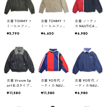
8854n w6032
0318
w60317
0
古着 TOMMY ト
古着 TOMMY ト
古着 ノーティ
ミーヒルフィガ
ミー ヒルフィ
カ NAUTICA セ
ー ポリエステ
ガー ジップア
ーリングジャケ
¥5,790
¥4,650
¥6,980
ル ジップアッ
ップジャケット
ット ネイビー
プジャケット
ブルゾン ジャ
レッド 表記：L
グリーン系 表
ケット ベージ
gd408579n
記：XL gd40
ュ 表記：L gd
w60218
8818n w60317
408698n w60
305
古着 Vroom Sp
古着 90年代 ノ
古着 90年代 ノ
ort B-3タイプ
ーティカ NAUTI
ーティカ NAUTI
フェイクスウェ
CA セーリング
CA COMPETITI
¥11,580
¥11,580
¥6,980
ードレザー 裏
ジャケット マ
ON セーリング
ボア ジャケッ
ルチカラー 表
ジャケット ネ
ト ブルゾン ブ
記：XL gd40
イビー 表記：X