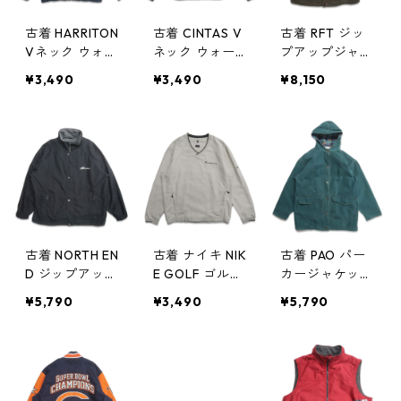
古着 HARRITON
古着 CINTAS V
古着 RFT ジッ
Vネック ウォー
ネック ウォー
プアップジャケ
ムアップジャケ
ムアップジャケ
ット ピーチス
¥3,490
¥3,490
¥8,150
ット プルオー
ット プルオー
キン 着脱ライ
バージャケット
バージャケット
ナー付き 表
企業ロゴ 刺繍
刺繍 ネイビー
記：M gd404
ネイビー 表
表記：S-RG g
923n w50313
記：M gd404
d404948n w5
949n w50315
0315
古着 NORTH EN
古着 ナイキ NIK
古着 PAO パー
D ジップアップ
E GOLF ゴルフ
カージャケット
ジャケット 刺
Vネック ウォー
ハーフコート
¥5,790
¥3,490
¥5,790
繍 ブラック 表
ムアップジャケ
青緑 表記：M
記：XL gd40
ット プルオー
gd404693n w5
4920n w50313
バージャケット
0221
オフホワイト
表記：M gd4