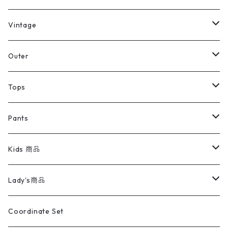
ミリタリーデッドストック
Vintage
アウター
Jacket
Outer
デニムジャケット
トップス
Tee
コート
Tops
ミリタリージャケット
半袖シャツ
パンツ
Sweat Shirts
デニムジャケット
Tシャツ
Pants
スイングトップ
長袖シャツ
デニムパンツ
REVERSE WEAVE
レディース
Pants
ミリタリージャケット
長袖シャツ
デニムパンツ
Kids 商品
カバーオール
Tシャツ・ロンT
ミリタリーパンツ
アウター
ブランドシャツ
501,505
キッズ
Shirts
スウィングトップ
半袖シャツ
ミリタリーパンツ
Vintage
Lady's商品
アウトドア
ポロシャツ
ワークパンツ
トップス
ストライプシャツ
バギーズデニム
アウター
Tops
ライフスタイル雑貨
Ladies
アウトドアナイロンジャケット
ポロシャツ
チノパンツ
Tops
Tシャツ
Coordinate Set