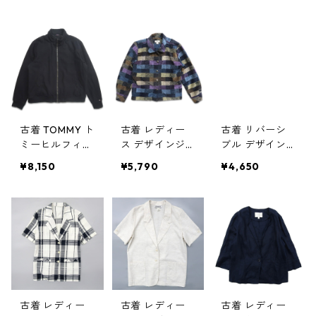
ッド 表記：XL
グレー 表記：X
パーカー ブラ
gd401747n w
L gd401680n
ック 表記：L
40219
w40209
gd401517n w4
0124
古着 TOMMY ト
古着 レディー
古着 リバーシ
ミーヒルフィガ
ス デザインジ
ブル デザイン
ー ブルゾン ジ
ャケット サイ
ジャケット サ
¥8,150
¥5,790
¥4,650
ャケット ブラ
ズ表記：M gd
イズ表記：L g
ック 表記：-
31215n w31202
d31214n w3120
- gd401328n
2
w40105
古着 レディー
古着 レディー
古着 レディー