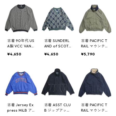
オーバージャケ
ポケット付き
ムアップジャケ
ット ポケット
ネイビー 表
ット プルオー
付き 表記：L
記：L gd409
バージャケット
gd409037n w
036n w60408
表記：XL gd4
60408
09013n w604
06
古着 90年代 US
古着 SUNDERL
古着 PACIFIC T
A製 VCC VANT
AND of SCOTL
RAIL マウンテ
AGE Vネック
AND レディー
ン ジップアッ
¥4,650
¥4,650
¥5,790
ウォームアップ
ス Vネック ウ
プジャケット
ジャケット プ
ォームアップジ
ブルゾン ネイ
ルオーバージャ
ャケット プル
ビー オリーブ
ケット 刺繍 チ
オーバージャケ
系 表記：L gd
ェック 表記：X
ット チェック
409000n w60
L gd409012n
袖刺繍 表記：
404
w60406
レディース L
gd409011n w6
0406
古着 Jersey Ex
古着 ASST CLU
古着 PACIFIC T
press MiLB ア
B ジップアップ
RAIL マウンテ
イオワ・カブス
ジャケット ブ
ン ジップアッ