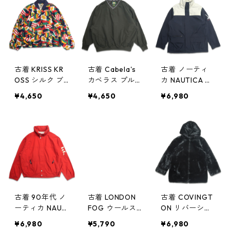
n w40327
古着 KRISS KR
古着 Cabela's
古着 ノーティ
OSS シルク ブ
カベラス プル
カ NAUTICA セ
ルゾン ジャケ
オーバージャケ
ーリングジャケ
¥4,650
¥4,650
¥6,980
ット 総柄 表
ット 表記：2XL
ット ネイビー
記：M gd401
gd401817n w
ホワイト 表
928n w40308
40226
記：L gd4017
56n w40220
古着 90年代 ノ
古着 LONDON
古着 COVINGT
ーティカ NAUTI
FOG ウールス
ON リバーシブ
CA セーリング
ポーツジャケッ
ル フェイク フ
¥6,980
¥5,790
¥6,980
ジャケット レ
ト フルジップ
ァージャケット