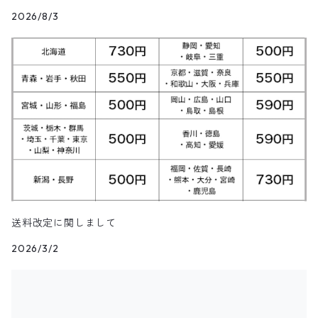
アウター
Vネックセーター
Other Tops
8月NEWアイテム（2025）
カーディガン
ダウン・中綿ジャケット
2026/8/3
ガウン・ルームロープ
アニマルプリントTシャツ
レザーパンツ
Short
カーゴショートパンツ
イージータイプパンツ
デニム・シャンブレーシャツ
ペンドルトン
ボックスシャツ
バッジ
キャラクターTシャツ
花柄
パンツ
ジップスウェット
トップス
クルーネックセーター
アウター
Skirt
7月NEWアイテム（2025）
ベスト
ウールジャケット
ショップコート
カレッジTシャツ
ジャージ・トラックパンツ
スポーツショートパンツ
ジャージ&スウェット系パンツ
ワークシャツ
タウンクラフト
ブラウス
チームTシャツ
ヴィンテージ
その他スウェット
パンツ
タートルネックセーター
トップス
トップス
ダウン・中綿ベスト
Shoes
6月NEWアイテム（2025）
ハンティングジャケット
ダウンコート
モーターサイクル・レーシングTシャツ
その他ロングパンツ
チェック柄ショートパンツ
ショートパンツ
コットン・チェックシャツ
カルバンクライン
その他半袖シャツ
タンクトップ&ゲームシャツ
ジップセーター
パンツ
パンツ
デニム・コーデュロイ・ボアベスト
22.0cm
トップス
Goods
5月NEWアイテム（2025）
レザージャケット
ファーコート
リンガーTシャツ
クライミング・アウトドアショートパンツ
無地・コットンシャツ
ジェイクルー
長袖Tシャツ
カウチンセーター
レザーベスト
22.5cm
パンツ
トップス
デニム・コーデュロイジャケット
Kids
4月NEWアイテム（2025）
その他コート
長袖Tシャツ
その他ショートパンツ
ストライプシャツ
オシュコシュ
その他セーター
フリースベスト
23.0cm
パンツ
その他ジャケット
アウター
ブランドTシャツ
3月NEWアイテム（2025）
送料改定に関しまして
ブラウス
ドッカーズ
2026/3/2
ニットベスト
23.5cm
アウター
トップス
その他Tシャツ
アウター
2月NEWアイテム（2025）
ボーイスカウトシャツ
その他
ウールベスト
24.0cm
パンツ
トップス
アウター
1月NEWアイテム（2025）
柄シャツ