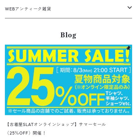
ボーリング ボックス シャツ
Work jacket
オーバーオール
ナイロンジャケット
スイングトップ
Easy Pants
Character Tee
ダッフルコート
スポーツTシャツ
Leather
デニムジャケット
パンツ
無地ポロシャツ
フレア・ブーツカットデニムパンツ
Polo Shirts
スウェット
アウター
ワーク・ペインターパンツ
28cm
Military
ミリタリー
Pants
シャツ
Shirts
3月NEWアイテム（2026）
カットソー
ショートパンツ
ブーツ
バッグ
WEBアンティーク雑貨
コロンビア
スウィングトップ
Nylon jacket
イージーパンツ
ワークジャケット
オイルドジャケット
Chino Pants
Long sleeve Tee
チェスターコート
バンド・ラップTシャツ
スイングトップ
アウター
その他ポロシャツ
スキニーデニムパンツ
Brand Shirts
パーカー
トップス
コーデュロイパンツ
ジャケット
Slacks Pants
長袖ブランド
長袖
アウター
チノショートパンツ
28.5cm以上
Kids
スニーカー
Goods
パンツ
Pants
2月NEWアイテム（2026）
長袖シャツ
スカート
レザーシューズ
帽子
食器・キッチン
ビッグマック
デニムジャケット
Blog
Silk jacket
フレアパンツ
レザージャケット
マウンテンパーカー
Trousers
ピーコート
タイダイ柄Tシャツ
ナイロンジャケット
スリム・テーパードデニムパンツ
Design Shirts
カットソー
パンツ
チノパン
パンツ
Denim Pants
長袖デザインシャツ&ガウン
半袖
トップス
デニムショートパンツ
CAP
フレアパンツ
アウター
ネルシャツ
ロングスカート
キャップ
ファイブブラザー
Coordinate Set
グッズ
Shose
ニット&ニットベスト
Onepiece
1月NEWアイテム（2026）
半袖シャツ
サンダル
小物
ラグマット・ブランケット
レザージャケット
Track jacket
ブラックデニム
ウールジャケット
ナイロンジャケット・ウィンドブレーカー
Short Pants
ロングコート
アニメ・キャラクターTシャツ
コート
その他デニムパンツ
Corduroy Shirt
ミリタリー・カーゴパンツ
シャツ
Easy Pants
スエードシャツ
パンツ
ペインターショートパンツ
スラックスパンツ
トップス
ボタンダウンシャツ
ハーフ丈スカート
ハット
ブルックスブラザーズ
Sneaker
コットンセーター
長袖
アウター
アロハシャツ
マフラー・ストール
キッズ
Design item
ポロシャツ
Blouse
12月NEWアイテム（2025）
チュニック
パンプス
ハンガー
ペインターパンツ
ダウンジャケット
スタジャン
Corduroy Pants
ステンカラーコート
アドバタイジングTシャツ
その他デザインジャケット
Fakesuède Shirt
オーバーオール
Chino Pants
コーデュロイシャツ
スイムショートパンツ
デニムパンツ
パンツ
ウールシャツ
ミニスカート
ニットキャップ
ラングラー
Leather Shose
アクリルセーター
半袖
トップス
キューバシャツ
バンダナ
トップス
長袖ポロシャツ
長袖
アウター
ベスト
Carhartt
Tシャツ
Tee
11月NEWアイテム（2025）
ワンピース
ショーツ
Otherジャケット
テーラードジャケット
Work Pants
トレンチコート
サーフ・スケートTシャツ
クライミング・アウトドアパンツ
Corduroy Pants
半袖ブランド&コットンデザインシャツ
キュロットパンツ
コーデュロイパンツ
ウエスタンシャツ
その他スカート
リー
ウールセーター
ノースリーブ
パンツ
ボタンダウンシャツ
アクセサリー
パンツ
半袖ポロシャツ
半袖
トップス
ハードロックカフェ&プラネットハリウッド
アウター
長袖
Ralph Lauren
シューズ
Polo Shirts
10月NEWアイテム（2025）
スウェット
コーデュロイパンツ
デニムジャケット
ワークジャケット
Over-all
モッズコート
無地Tシャツ
スウェットパンツ
Painter Pants
半袖シルク&レーヨン&ポリエステル素材シャツ
パッチワークショートパンツ
ワークパンツ&オーバーオール
ミリタリーシャツ
リーボック
カーディガン
ボウリングシャツ
ネクタイ・蝶ネクタイ
パンツ
プリントTシャツ
トップス
半袖
アウター
トレーナー
Character Items
小物
Vest
9月NEWアイテム（2025）
セーター
【古着屋SLATオンラインショップ】サマーセール
ワークパンツ
ピステジャケット
カバーオール
デニム・コーデュロイコート
ボーダー・ジャガードTシャツ
スラックス・プリーツパンツ
Work Pants
コーデュロイショートパンツ
チノパンツ
ラガーシャツ
ギャップ
（25％OFF）開催！
ベスト
ボーイスカウトシャツ
ベルト・サスペンダー
バンドTシャツ
パンツ
ノースリーブ
トップス
パーカー