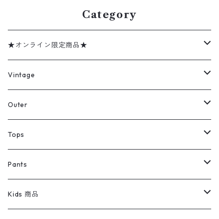
Category
★オンライン限定商品★
ミリタリーデッドストック
Vintage
アウター
Jacket
Outer
デニムジャケット
トップス
Tee
コート
Tops
ミリタリージャケット
半袖シャツ
パンツ
Sweat Shirts
デニムジャケット
Tシャツ
Pants
スイングトップ
長袖シャツ
デニムパンツ
REVERSE WEAVE
レディース
Pants
ミリタリージャケット
長袖シャツ
デニムパンツ
Kids 商品
カバーオール
Tシャツ・ロンT