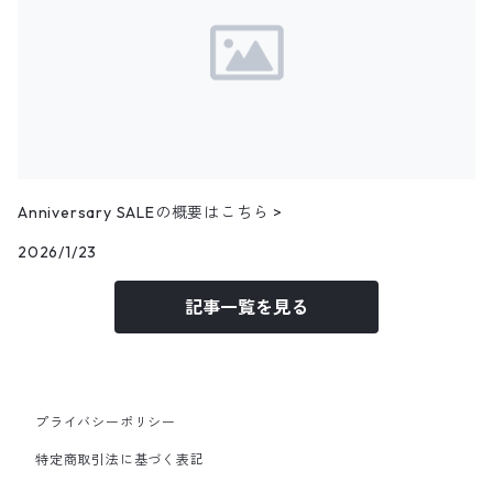
ハンティングベスト
24.5cm
パンツ
トップス
アウター
12月NEWアイテム（2024）
リネンシャツ
その他ベスト
25.0cm
パンツ
トップス
アウター
フェイクスウェードシャツ
11月NEWアイテム
25.5cm
パンツ
トップス
コーデュロイシャツ
アウター
10月NEWアイテム
Anniversary SALEの概要はこちら >
パンツ
その他長袖シャツ
トップス
アウター
2026/1/23
9月NEWアイテム
記事一覧を見る
パンツ
トップス
アウター
8月NEWアイテム
パンツ
トップス
トップス
7月NEWアイテム
プライバシーポリシー
パンツ
パンツ
トップス
6月NEWアイテム
特定商取引法に基づく表記