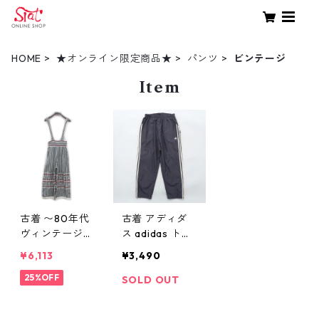
HOME
★オンライン限定商品★
パンツ
ビンテージ
Item
古着 〜80年代
古着 アディダ
ヴィンテージ
ス adidas トラ
ストライプ サ
ックパンツ ジ
¥6,113
¥3,490
ロペット ワイ
ャージパンツ
ドパンツ 表
25%OFF
ネイビー サイ
SOLD OUT
記：-- gd406
ズ表記：M gd
999n w50822
66759