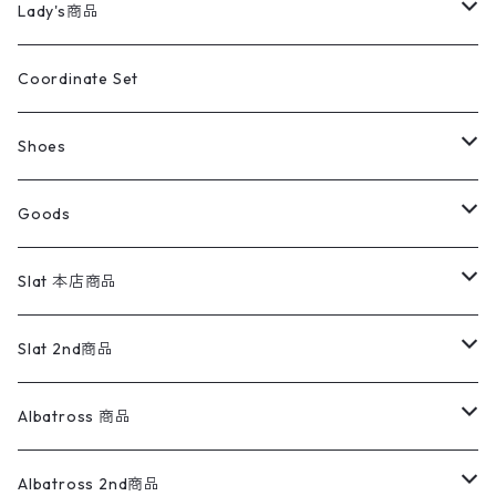
ミリタリーパンツ
アウター
ブランドシャツ
501,505
キッズ
Shirts
スウィングトップ
半袖シャツ
ミリタリーパンツ
Vintage
Lady's商品
アウトドア
ポロシャツ
ワークパンツ
トップス
ストライプシャツ
バギーズデニム
アウター
Tops
ライフスタイル雑貨
Ladies
アウトドアナイロンジャケット
ポロシャツ
チノパンツ
Tops
Tシャツ
Coordinate Set
ウールジャケット
スウェット・トレーナー
コーデュロイパンツ
ボトムス
コーデュロイシャツ
フレアデニム
トップス
Pants
ラグ・ブランケット
ブランド
Sweater
スポーツナイロンジャケット
スウェット・パーカ
イージーパンツ
Pants
ブラウス／シャツ／デザイントップス
Shoes
コート
パーカー
スウェットパンツ
ワンピース
スウェードシャツ
ブラックデニム
ボトムス
ラルフローレン
プリントスウェット
長袖
Goods
ワークジャケット
ベスト
スラックス
ベスト／キャミソール
22cm以下
Goods
ナイロンジャケット
セーター・カーディガン
ジャージパンツ
ウールシャツ
ワンピース
リーバイス
ロゴスウェット
半袖
Military
テーラードジャケット
セーター・カーディガン
ワークパンツ
スウェット
22.5cm
バンダナ
Slat 本店商品
ダウンジャケット・ベスト
スラックス
リネンシャツ
ロンパース
エルエルビーン
無地スウェット
アランセーター
ウールジャケット
フリース
コーデュロイパンツ
ニット
23cm
Outer
Slat 2nd商品
ベスト
オーバーオール・つなぎ
柄シャツ
アディダス
キャラスウェット
ウールセーター
ダウンジャケット
オーバーオール・つなぎ
ジャケット
23.5cm
Tee
アウター
Albatross 商品
コーチジャケット
チノパン
ワークシャツ
ナイキ
REVERSE WEAVE
コットン
ハンティングジャケット
レザージャケット
ショーツ
スカート
24cm
Shirts
長袖シャツ
Vintage sweater
Albatross 2nd商品