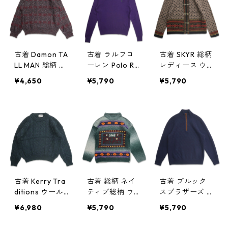
218
gd408553n
w60216
古着 Damon TA
古着 ラルフロ
古着 SKYR 総柄
LL MAN 総柄 コ
ーレン Polo Ral
レディース ウ
ットン ウール
ph Lauren ワン
ール カーディ
¥4,650
¥5,790
¥5,790
ニット セータ
ポイント ウー
ガン セーター
ー 表記：2XLT
ルセーター パ
表記：S gd40
gd408552n
ープル 表記：M
8539n w60214
w60216
gd408540n
w60214
古着 Kerry Tra
古着 総柄 ネイ
古着 ブルック
ditions ウール
ティブ総柄 ウ
スブラザーズ B
ニット アラン
ールニット セ
rooksBrothers
¥6,980
¥5,790
¥5,790
ニット セータ
ーター 表記：-
ハーフジップ
ー グリーン系
- gd408518n
ウールニット