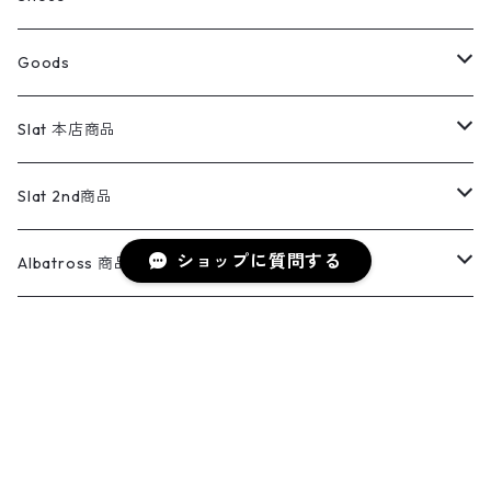
コート
パーカー
スウェットパンツ
ワンピース
スウェードシャツ
ブラックデニム
ボトムス
ラルフローレン
プリントスウェット
長袖
Goods
ワークジャケット
ベスト
スラックス
ベスト／キャミソール
22cm以下
Goods
ナイロンジャケット
セーター・カーディガン
ジャージパンツ
ウールシャツ
ワンピース
リーバイス
ロゴスウェット
半袖
Military
テーラードジャケット
セーター・カーディガン
ワークパンツ
スウェット
22.5cm
バンダナ
Slat 本店商品
ダウンジャケット・ベスト
スラックス
リネンシャツ
ロンパース
エルエルビーン
無地スウェット
アランセーター
ウールジャケット
フリース
コーデュロイパンツ
ニット
23cm
Outer
Slat 2nd商品
ベスト
オーバーオール・つなぎ
柄シャツ
アディダス
キャラスウェット
ウールセーター
ショップに質問する
ダウンジャケット
オーバーオール・つなぎ
ジャケット
23.5cm
Tee
アウター
Albatross 商品
コーチジャケット
チノパン
ワークシャツ
ナイキ
REVERSE WEAVE
コットン
ハンティングジャケット
レザージャケット
ショーツ
スカート
24cm
Shirts
長袖シャツ
Vintage sweater
Albatross 2nd商品
フリースジャケット・ベスト
ウールパンツ
ミリタリー
チャンピオン
アクリル
アウトドアジャケット
S/S Shirts
アウトドアシャツ
Otherジャケット
Otherパンツ
パンツ(w30以下)
24.5cm
Sweat Shirts
半袖シャツ
Outer
70sアイテム
Isla商品
レザー
キーワードから探す
ペインターパンツ
ネルシャツ
カーハート
コート
L/S Shirts
ブランドシャツ
REVERSE WEAVE
アウトドアシャツ
Sailing Jacket
ワンピース
25cm
Sweater
スウェット シャツ
Other Tops
Marlboro
2点セットコーデ
【★NEW★】online限定商品（新着商品）
テーラードジャケット
ショートパンツ