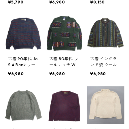
¥5,790
¥6,980
¥8,150
ーター バーガ
表記：L gd40
ットセーター
ンディ 表記：-
1486n w40121
表記：XL gd4
- gd401504n
01464n w4011
w40123
9
古着 90年代 Jo
古着 80年代 ウ
古着 イングラ
S.A Bank ウー
ールリッチ WO
ンド製 ウール
ルニットセータ
OLRICH ウール
カーディガンニ
¥6,980
¥6,980
¥6,980
ー 総柄 表記：L
ニット セータ
ット セーター
gd312222n w
ー 総柄 表記：S
総柄 表記：L
31223
gd312206n
gd312177n w31
w31221
218