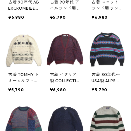
古着 90年代 AB
古着 90年代 ア
古着 スコット
ERCROMBIE&FI
イルランド製 C
ランド製 ラン
TCH 総柄 ノル
arraig Donn ウ
ズエンド LAND
¥6,980
¥5,790
¥6,980
ディック柄 ウ
ールニット ア
S'END 総柄 ウ
ール ニット セ
ラン カーディ
ールニット ア
ーター 表記：M
ガン セーター
ランニット セ
gd407940n
表記：-- gd4
ーター 表記：M
w51201
07928n w5113
gd407927n
0
w51130
古着 TOMMY ト
古着 イタリア
古着 80年代〜
ミーヒルフィガ
製 COLLECTIF
USA製 ALPS 総
ー ノルディッ
総柄 アクリル
柄 ウールニッ
¥5,790
¥6,980
¥5,790
ク柄 ウールニ
ウールニット
ト セーター 表
ット アランニ
カーディガン
記：M gd404
ット セーター
セーター 表
619n w50207
表記：M gd4
記：XL gd40
07926n w5113
4748n w50228
0