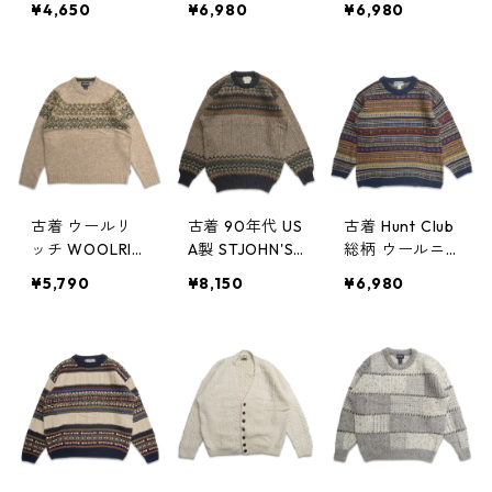
¥4,650
¥6,980
¥6,980
記：-- gd408
ルニット カー
セーター ネイ
286n w60106
ディガン セー
ビー 表記：L-T
ター 表記：-
ALL gd40808
- gd408193n
3n w51213
w51224
古着 ウールリ
古着 90年代 US
古着 Hunt Club
ッチ WOOLRIC
A製 STJOHN'SB
総柄 ウールニ
H 総柄 ウールニ
AY セントジョ
ット セーター
¥5,790
¥8,150
¥6,980
ット セーター
ンズベイ 総柄
表記：L gd40
表記：L gd40
ウール アクリ
7985n w51204
8047n w51210
ルニット セー
ター 表記：L
gd407986n w5
1204