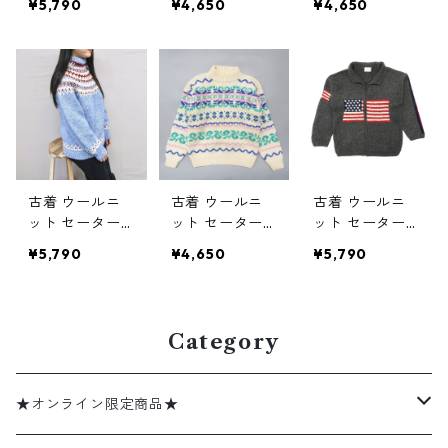
¥5,790
¥4,650
¥4,650
ホワイトベース
マルチカラー
チカラー サイ
ビンテージ サ
サイズ表記：M
ズ表記：M gd
イズ表記：M
gd73937
74610
gd73703
古着 ウールニ
古着 ウールニ
古着 ウールニ
ット セーター
ット セーター
ット セーター
ノルディック柄
ハイネック 総
フルジップ 星
¥5,790
¥4,650
¥5,790
サックスブルー
柄 ホワイトベ
条旗 ダークグ
ベース ビンテ
ース サイズ表
レー サイズ表
ージ サイズ表
記：L gd7473
記：-- gd749
記：-- gd745
4
16
Category
25
★オンライン限定商品★