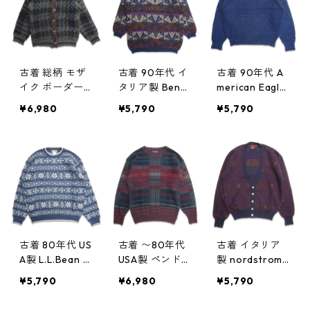
79n w50116
古着 総柄 モザ
古着 90年代 イ
古着 90年代 A
イク ボーダー
タリア製 Benet
merican Eagle
ヘビー ウール
ton ベネトン 総
ウールニット
¥6,980
¥5,790
¥5,790
ハンドニット
柄 ウールニッ
セーター 表
厚手 カーディ
ト セーター 表
記：L gd4044
ガン 表記：-
記：50 gd40
16n w50108
- gd404446n
4424n w50109
w50111
古着 80年代 US
古着 〜80年代
古着 イタリア
A製 L.L.Bean エ
USA製 ペンドル
製 nordstrom
ルエルビーン
トン PENDLET
総柄 ウールニ
¥5,790
¥6,980
¥5,790
ノルディック柄
ON ウールニッ
ット カーディ
総柄 ウールニ
ト セーター 総
ガン セーター