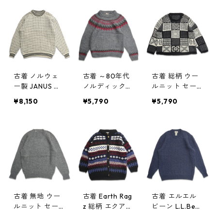
表記：M gd4
w60204
セーター ネイ
08519n w6020
ビー 表記：L
4
gd408512n w6
0203
古着 ノルウェ
古着 ～80年代
古着 総柄 ウー
ー製 JANUS 総
ノルディック柄
ルニット セー
柄 ウールニッ
ウールニット
ター ブラック
¥8,150
¥5,790
¥5,790
ト セーター 表
セーター グレ
ホワイト 表
記：M gd408
ー 表記：-- g
記：-- gd408
457n w60122
d408456n w6
362n w60113
0122
古着 無地 ウー
古着 Earth Rag
古着 エルエル
ルニット セー
z 総柄 エクアド
ビーン L.L.Bea
ター グレー 表
ルニット ウー
n ウールニット