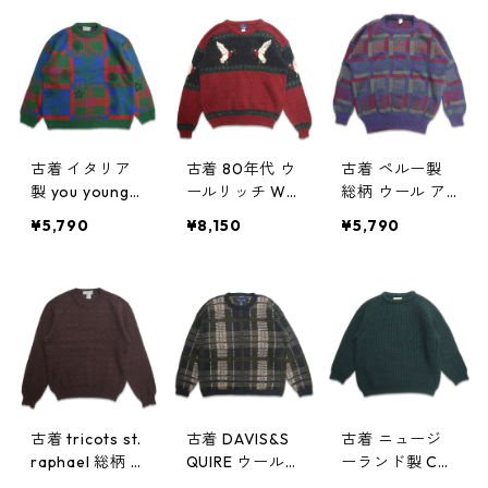
ット セーター
柄 表記：S gd
表記：S gd40
表記：XL-LON
404256n w412
4229n w41216
G gd404363
18
n w41230
古着 イタリア
古着 80年代 ウ
古着 ペルー製
製 you young
ールリッチ WO
総柄 ウール ア
総柄 ウール ニ
OLRICH ウール
ルパカ ニット
¥5,790
¥8,150
¥5,790
ット セーター
ニット セータ
セーター 表
表記：52 gd4
ー ノルディッ
記：L gd4015
03766n w4100
ク カモ 表記：
61n w40129
3
XL gd401645
n w40206
古着 tricots st.
古着 DAVIS&S
古着 ニュージ
raphael 総柄 ウ
QUIRE ウールニ
ーランド製 CH
ールニット セ
ットセーター
UNKY ウールニ