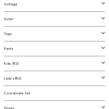
ミリタリーデッドストック
Vintage
アウター
Jacket
Outer
デニムジャケット
トップス
Tee
コート
Tops
ミリタリージャケット
半袖シャツ
パンツ
Sweat Shirts
デニムジャケット
Tシャツ
Pants
スイングトップ
長袖シャツ
デニムパンツ
REVERSE WEAVE
レディース
Pants
ミリタリージャケット
長袖シャツ
デニムパンツ
Kids 商品
カバーオール
Tシャツ・ロンT
ミリタリーパンツ
アウター
ブランドシャツ
501,505
キッズ
Shirts
スウィングトップ
半袖シャツ
ミリタリーパンツ
Vintage
Lady's商品
アウトドア
ポロシャツ
ワークパンツ
トップス
ストライプシャツ
バギーズデニム
アウター
Tops
ライフスタイル雑貨
Ladies
アウトドアナイロンジャケット
ポロシャツ
チノパンツ
Tops
Tシャツ
Coordinate Set
ウールジャケット
スウェット・トレーナー
コーデュロイパンツ
ボトムス
コーデュロイシャツ
フレアデニム
トップス
Pants
ラグ・ブランケット
ブランド
Sweater
スポーツナイロンジャケット
スウェット・パーカ
イージーパンツ
Pants
ブラウス／シャツ／デザイントップス
Shoes