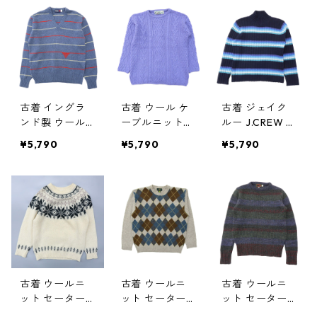
ージ サイズ表
- gd73622
表記：M gd73
記：-- gd736
598
65
古着 イングラ
古着 ウール ケ
古着 ジェイク
ンド製 ウール
ーブルニット
ルー J.CREW ウ
ニット セータ
フィッシャーマ
ールニット セ
¥5,790
¥5,790
¥5,790
ー ボーダー V
ンセーター パ
ーター マルチ
ネック ボーダ
ープル サイズ
ボーダー サイ
ー サックスブ
表記：S gd73
ズ表記：-- g
ルー ビンテー
747
d73745
ジ サイズ表
記：L gd7356
4
古着 ウールニ
古着 ウールニ
古着 ウールニ
ット セーター
ット セーター
ット セーター
ノルディック柄
アーガイル柄
ボーダー マル