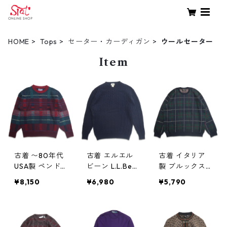
HOME
Tops
セーター・カーディガン
ウールセーター
Item
古着 〜80年代
古着 エルエル
古着 イタリア
USA製 ペンドル
ビーン L.L.Bea
製 ブルックス
トン PENDLET
n ウールニット
ブラザーズ Bro
¥8,150
¥6,980
¥5,790
ON ウールニッ
セーター ネイ
oks brothers
ト セーター 総
ビー 表記：XL
ウールニット
柄 表記：S gd
gd408577n
セーター チェ
408578n w60
w60218
ック 表記：XL