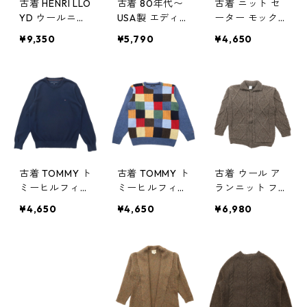
古着 HENRI LLO
古着 80年代〜
古着 ニット セ
YD ウールニッ
USA製 エディー
ーター モック
トセーター 表
バウアー ウー
ネック アイボ
¥9,350
¥5,790
¥4,650
記：-- gd312
ルニット セー
リー サイズ表
136n w31214
ター ワインレ
記：S gd6701
ッド ネイビー
2
ビンテージ サ
イズ表記：L g
d73494
古着 TOMMY ト
古着 TOMMY ト
古着 ウール ア
ミーヒルフィガ
ミーヒルフィガ
ランニット フ
ー コットンニ
ー ウールニッ
ィッシャーマン
¥4,650
¥4,650
¥6,980
ット セーター
ト セーター パ
セーター フル
ワンポイント
ッチワーク風
ジップ ブラウ
ネイビー サイ
マルチカラー
ン サイズ表
ズ表記：M gd
未使用品 サイ
記：-- gd696
67057
ズ表記：M gd
82
68631