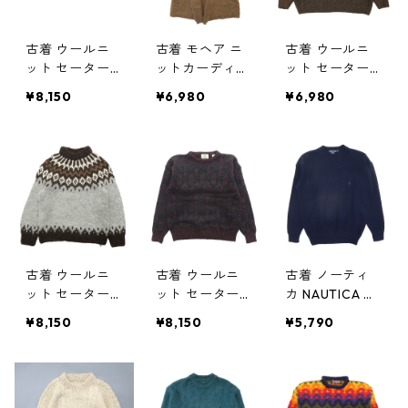
古着 ウールニ
古着 モヘア ニ
古着 ウールニ
ット セーター
ットカーディガ
ット セーター
マルチカラー
ン セーター ブ
モックネック
¥8,150
¥6,980
¥6,980
サイズ表記：M
ラウン サイズ
ブラウン サイ
gd69825
表記：S gd69
ズ表記：-- g
979
d69925
古着 ウールニ
古着 ウールニ
古着 ノーティ
ット セーター
ット セーター
カ NAUTICA ウ
モックネック
ワインレッド
ールニット セ
¥8,150
¥8,150
¥5,790
ノルディック柄
ブラック ビン
ーター ネイビ
グレー ブラウ
テージ サイズ
ー サイズ表
ン ビンテージ
表記：M gd7
記：S gd735
サイズ表記：-
0768
09