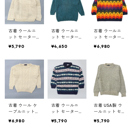
- gd70253
古着 ウールニ
古着 ウールニ
古着 ウールニ
ット セーター
ット セーター
ット セーター
ベージュ ビン
モックネック
総柄 ロールネ
¥5,790
¥4,650
¥6,980
テージ サイズ
ブルーグリーン
ック マルチカ
表記：-- gd7
サイズ表記：L
ラー ビンテー
3495
gd73437
ジ サイズ表
記：ONE SIZE
gd73668 w31
101
古着 ウール ケ
古着 ウールニ
古着 USA製 ウ
ーブルニット
ット セーター
ールニット セ
フィッシャーマ
マルチボーダー
ーター ベージ
¥6,980
¥5,790
¥5,790
ンセーター ホ
モックネック
ュベース ビン
ワイト ビンテ
サイズ表記：-
テージ サイズ