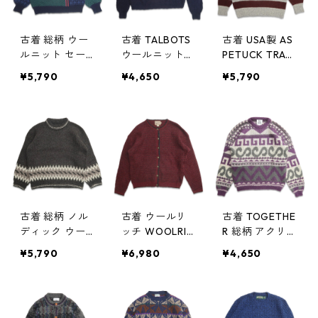
古着 総柄 ウー
古着 TALBOTS
古着 USA製 AS
ルニット セー
ウールニット
PETUCK TRADI
ター 表記：-
アランニット
NG CO ウール
¥5,790
¥4,650
¥5,790
- gd404618n
セーター ネイ
ニット セータ
w50207
ビー 表記：L
ー ボーダー 表
gd404617n w5
記：M gd404
0207
606n w50206
古着 総柄 ノル
古着 ウールリ
古着 TOGETHE
ディック ウー
ッチ WOOLRIC
R 総柄 アクリル
ルニット セー
H レディース 総
ウール ニット
¥5,790
¥6,980
¥4,650
ター 表記：-
柄 ウールニッ
セーター 表
- gd404589n
ト カーディガ
記：M gd404
w50204
ン セーター 表
461n w50113
記：L gd4044