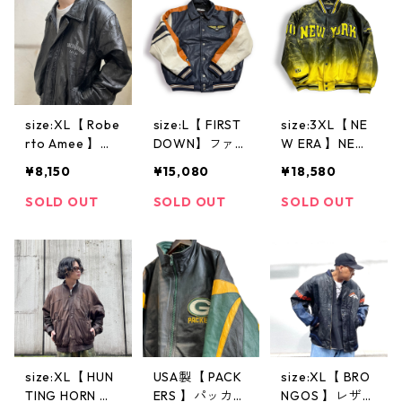
古着 古着屋 高
テージ
円寺 ビンテー
ジ
size:XL【 Robe
size:L【 FIRST
size:3XL【 NE
rto Amee 】レ
DOWN】ファー
W ERA 】NEW
ザージャケット
ストダウン レ
YORK レザージ
¥8,150
¥15,080
¥18,580
ブルゾンタイプ
ザージャケット
ャケット 黄 黒
黒 古着 古着屋
高円寺 古着 古
高円寺 古着 古
SOLD OUT
SOLD OUT
SOLD OUT
ビンテージ
着屋 ビンテー
着屋 ビンテー
ジ
ジ
size:XL【 HUN
USA製【 PACK
size:XL【 BRO
TING HORN 】
ERS 】パッカー
NGOS 】レザー