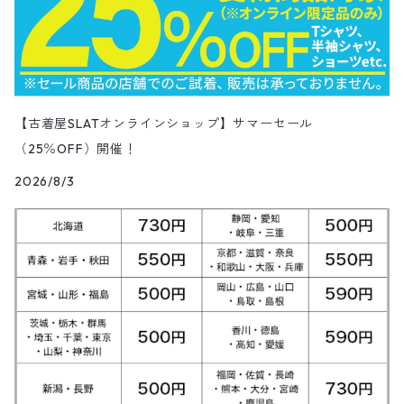
ベスト
Carhartt
Tシャツ
Tee
11月NEWアイテム（2025）
ワンピース
ショーツ
Otherジャケット
テーラードジャケット
Work Pants
トレンチコート
サーフ・スケートTシャツ
クライミング・アウトドアパンツ
Corduroy Pants
半袖ブランド&コットンデザインシャツ
キュロットパンツ
コーデュロイパンツ
ウエスタンシャツ
その他スカート
リー
ウールセーター
ノースリーブ
パンツ
ボタンダウンシャツ
アクセサリー
パンツ
半袖ポロシャツ
半袖
トップス
ハードロックカフェ&プラネットハリウッド
アウター
長袖
Ralph Lauren
シューズ
Polo Shirts
10月NEWアイテム（2025）
スウェット
コーデュロイパンツ
デニムジャケット
ワークジャケット
Over-all
モッズコート
無地Tシャツ
スウェットパンツ
Painter Pants
半袖シルク&レーヨン&ポリエステル素材シャツ
パッチワークショートパンツ
ワークパンツ&オーバーオール
ミリタリーシャツ
リーボック
カーディガン
ボウリングシャツ
ネクタイ・蝶ネクタイ
パンツ
プリントTシャツ
トップス
半袖
アウター
トレーナー
Character Items
小物
Vest
9月NEWアイテム（2025）
セーター
【古着屋SLATオンラインショップ】サマーセール
ワークパンツ
ピステジャケット
カバーオール
デニム・コーデュロイコート
ボーダー・ジャガードTシャツ
スラックス・プリーツパンツ
Work Pants
コーデュロイショートパンツ
チノパンツ
ラガーシャツ
ギャップ
（25％OFF）開催！
ベスト
ボーイスカウトシャツ
ベルト・サスペンダー
バンドTシャツ
パンツ
ノースリーブ
トップス
パーカー
アウター
Vネックセーター
Other Tops
8月NEWアイテム（2025）
カーディガン
ダウン・中綿ジャケット
2026/8/3
ガウン・ルームロープ
アニマルプリントTシャツ
レザーパンツ
Short
カーゴショートパンツ
イージータイプパンツ
デニム・シャンブレーシャツ
ペンドルトン
ボックスシャツ
バッジ
キャラクターTシャツ
花柄
パンツ
ジップスウェット
トップス
クルーネックセーター
アウター
Skirt
7月NEWアイテム（2025）
ベスト
ウールジャケット
ショップコート
カレッジTシャツ
ジャージ・トラックパンツ
スポーツショートパンツ
ジャージ&スウェット系パンツ
ワークシャツ
タウンクラフト
ブラウス
チームTシャツ
ヴィンテージ
その他スウェット
パンツ
タートルネックセーター
トップス
トップス
ダウン・中綿ベスト
Shoes
6月NEWアイテム（2025）
ハンティングジャケット
ダウンコート
モーターサイクル・レーシングTシャツ
その他ロングパンツ
チェック柄ショートパンツ
ショートパンツ
コットン・チェックシャツ
カルバンクライン
その他半袖シャツ
タンクトップ&ゲームシャツ
ジップセーター
パンツ
パンツ
デニム・コーデュロイ・ボアベスト
22.0cm
トップス
Goods
5月NEWアイテム（2025）
レザージャケット
ファーコート
リンガーTシャツ
クライミング・アウトドアショートパンツ
無地・コットンシャツ
ジェイクルー
長袖Tシャツ
カウチンセーター
レザーベスト
22.5cm
パンツ
トップス
デニム・コーデュロイジャケット
Kids
4月NEWアイテム（2025）
その他コート
長袖Tシャツ
その他ショートパンツ
ストライプシャツ
オシュコシュ