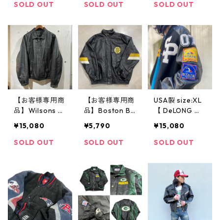
ト スタジャン
ミドル丈 グリ
ャケット レザ
SOLD OUT
SOLD OUT
SOLD OUT
リブライン 黒
ーン 緑 古着 古
ージャケット
黄 古着 古着屋
着屋 高円寺 ビ
スタンドカラー
高円寺 ビンテ
ンテージ
茶 古着 古着屋
ージ
高円寺 ビンテ
ージ
【お客様専用商
【お客様専用商
USA製 size:XL
品】Wilsons レ
品】Boston Br
【 DeLONG 】
ザージャケット
uins レザースタ
ウールジャケッ
¥15,080
¥5,790
¥15,080
ブルゾンタイプ
ジャン 黒
ト レザージャ
黒
ケット スタジ
SOLD OUT
SOLD OUT
SOLD OUT
アムジャンパー
スタジャン ラ
グランスリーブ
ワッペン ブラ
ック 黒 古着 古
着屋 高円寺 ビ
ンテージ