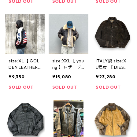
レン レザージ
イプ ブラウン
ーズ レザージ
SOLD OUT
SOLD OUT
SOLD OUT
ャケット 立ち
ファー フライ
ャケット スウ
襟 ブラウン 古
トジャケット
ェード スタジ
着 古着屋 高円
古着 古着屋 高
アムジャンパー
寺 ビンテージ
円寺 ビンテー
スタジャン ワ
ジ
ッペン NFL ブ
ラック イエロ
ー 黒 黄色 古着
古着屋 高円寺
ビンテージ
size:XL【 GOL
size:XXL【 you
ITALY製 size:X
DEN LEATHER
ng 】レザージ
L程度 【 DIESE
】レザージャケ
ャケット B-3タ
L leather jacke
¥9,350
¥15,080
¥23,280
ット シャツ襟
イプ フライト
t 】ディーゼル
黒 古着 古着屋
ジャケット ム
レザージャケッ
SOLD OUT
SOLD OUT
SOLD OUT
高円寺 ビンテ
ートンジャケッ
ト トラッカー
ージ
ト ボア ブラウ
タイプ ブラウ
ン 茶 古着 古着
ン 茶色 アメカ
屋 高円寺 ビン
ジ フェード 雰
テージ
囲気 古着屋 高
円寺 ビンテー
ジ n41126