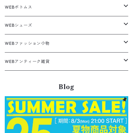
コーデユロイシャツ
ハワイアンシャツ
Denim Jacket
ノースリーブ
アウトドアスウェット
Tailored Jacket
スラックス
パンツ
ワークジャケット
コート
プルオーバー
トップス
ミリタリージャケット
26.5cm
Pants
デッドストック ミリタリー
Tee
フリース
Military
6月NEWアイテム（2026）
コート
Tシャツ
WEBボトムス
その他
ノーティカ
ワークジャケット
ワークシャツ
デザインシャツ
Leather Jacket
無地スウェット
Gown
チノパンツ
スイングトップ
カーディガン
パンツ
フリースジャケット
Denim Pants
Band Tee
トップス
ムートン・レザーコート
映画・ムービーTシャツ
27cm
Shoes
フリース
Overall
セットアップ
Outer
5月NEWアイテム（2026）
ポンチョ
ポロシャツ
デニムパンツ
WEBシューズ
ノースフェイス
ダウンジャケット
ウールシャツ
ポロシャツ
Down jacket
アウトドアブランド
テーラードジャケット
ジャージ・トラックジャケット
Military Pants
Print Tee
パンツ
ウールコート
グラフィックTシャツ
Sneaker
テーラードジャケット
トップス
ボーダーポロシャツ
ストレートデニムパンツ
27.5cm
Goods
セーター
Shirts
トップス
Fleece
4月NEWアイテム（2026）
キャミソール・タンクトップ
ロングパンツ
スニーカー
WEBファッション小物
パタゴニア
テーラードジャケット
ボーリング ボックス シャツ
Work jacket
オーバーオール
ナイロンジャケット
スイングトップ
Easy Pants
Character Tee
ダッフルコート
スポーツTシャツ
Leather
デニムジャケット
パンツ
無地ポロシャツ
フレア・ブーツカットデニムパンツ
Polo Shirts
スウェット
アウター
ワーク・ペインターパンツ
28cm
Military
ミリタリー
Pants
シャツ
Shirts
3月NEWアイテム（2026）
カットソー
ショートパンツ
ブーツ
バッグ
WEBアンティーク雑貨
コロンビア
スウィングトップ
Nylon jacket
イージーパンツ
ワークジャケット
オイルドジャケット
Chino Pants
Long sleeve Tee
チェスターコート
バンド・ラップTシャツ
スイングトップ
アウター
その他ポロシャツ
スキニーデニムパンツ
Brand Shirts
パーカー
トップス
コーデュロイパンツ
ジャケット
Slacks Pants
長袖ブランド
長袖
アウター
チノショートパンツ
28.5cm以上
Kids
スニーカー
Goods
パンツ
Pants
2月NEWアイテム（2026）
長袖シャツ
スカート
レザーシューズ
帽子
食器・キッチン
ビッグマック
デニムジャケット
Blog
Silk jacket
フレアパンツ
レザージャケット
マウンテンパーカー
Trousers
ピーコート
タイダイ柄Tシャツ
ナイロンジャケット
スリム・テーパードデニムパンツ
Design Shirts
カットソー
パンツ
チノパン
パンツ
Denim Pants
長袖デザインシャツ&ガウン
半袖
トップス
デニムショートパンツ
CAP
フレアパンツ
アウター
ネルシャツ
ロングスカート
キャップ
ファイブブラザー
Coordinate Set
グッズ
Shose
ニット&ニットベスト
Onepiece
1月NEWアイテム（2026）
半袖シャツ
サンダル
小物
ラグマット・ブランケット
レザージャケット
Track jacket
ブラックデニム
ウールジャケット
ナイロンジャケット・ウィンドブレーカー
Short Pants
ロングコート
アニメ・キャラクターTシャツ
コート
その他デニムパンツ
Corduroy Shirt
ミリタリー・カーゴパンツ
シャツ
Easy Pants
スエードシャツ
パンツ
ペインターショートパンツ
スラックスパンツ
トップス
ボタンダウンシャツ
ハーフ丈スカート
ハット
ブルックスブラザーズ
Sneaker
コットンセーター
長袖
アウター
アロハシャツ
マフラー・ストール
キッズ
Design item
ポロシャツ
Blouse
12月NEWアイテム（2025）
チュニック
パンプス
ハンガー
ペインターパンツ
ダウンジャケット
スタジャン
Corduroy Pants
ステンカラーコート
アドバタイジングTシャツ
その他デザインジャケット
Fakesuède Shirt
オーバーオール
Chino Pants
コーデュロイシャツ
スイムショートパンツ
デニムパンツ
パンツ
ウールシャツ
ミニスカート
ニットキャップ
ラングラー
Leather Shose
アクリルセーター
半袖
トップス
キューバシャツ
バンダナ
トップス
長袖ポロシャツ
長袖
アウター