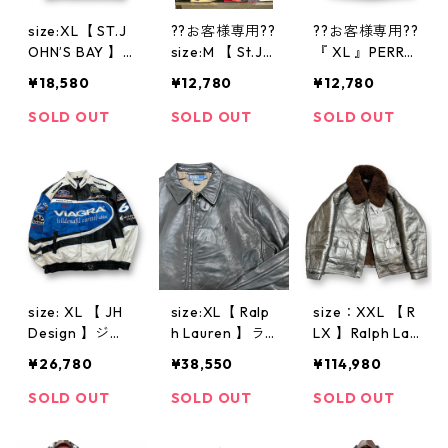
size:XL【 ST.J
??お客様専用??
??お客様専用??
OHN’S BAY 】
size:M 【 St.Jo
『 XL 』PERRY
セントジョンズ
hn’s Bay 】レザ
ELLIS AMERICA
¥18,580
¥12,780
¥12,780
ベイ レザージ
ージャケット
ペリー・エリス
ャケット 黒 ブ
ブラック
レザージャケッ
SOLD OUT
SOLD OUT
SOLD OUT
ラック古着 古
ト ブラウンレ
着屋 高円寺 ビ
ザー レザー 立
ンテージ n4110
ち襟 古着 古着
1
屋 高円寺 ビン
テージ n40227
size: XL 【 JH
size:XL【 Ralp
size：XXL 【 R
Design 】ジェ
h Lauren 】ラ
LX 】Ralph Lau
フハミルトン
ルフローレン
ren B-3type レ
¥26,780
¥38,550
¥114,980
レーシングジャ
レザージャケッ
ザージャケット
ケット バイア
ト スウィング
ラムスキン シ
SOLD OUT
SOLD OUT
SOLD OUT
グラ フォード
トップ ブルゾ
ルバー 高円寺
企業ロゴ アメ
ン レザー チン
古着 古着屋 ビ