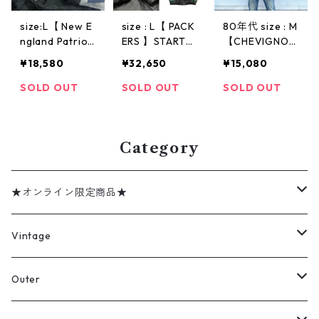
size:L【 New E
size : L【 PACK
80年代 size : M
ngland Patriot
ERS 】STARTE
【CHEVIGNO
s 】ニューイン
R パッカーズ ス
N】シェビニオ
¥18,580
¥32,650
¥15,080
グランド・ペイ
ターターレザー
ン レザージャ
トリオッツ レ
ジャケット ジ
ケット ダブル
SOLD OUT
SOLD OUT
SOLD OUT
ザージャケット
ャケット 黒 緑
ライダース 黒
レザースタジャ
古着 古着屋 高
古着 古着屋 高
ン スタジアム
円寺 ビンテー
円寺 ビンテー
ジャンパー ス
Category
ジ
ジ
ウェード スタ
ジャン NFL ブ
ラック 黒 古着
★オンライン限定商品★
古着屋 高円寺
ビンテージ
ミリタリーデッドストック
Vintage
アウター
Jacket
Outer