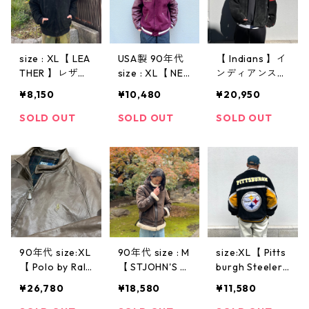
古着屋 高円寺
ビンテージ
size : XL【 LEA
USA製 90年代
【 Indians 】イ
THER 】レザー
size : XL【 NEF
ンディアンス
ジャケット ス
F 】ウールスタ
レザージャケッ
¥8,150
¥10,480
¥20,950
タジャン 黒 ヌ
ジャン ウール×
ト スウェード
バック 古着 古
レザー 襟付き
リアルレザー
SOLD OUT
SOLD OUT
SOLD OUT
着屋 高円寺 ビ
ボルドー スナ
スタジアムジャ
ンテージ
ップボタン バ
ンパー スタジ
ックプリント
ャン レザー ワ
古着 古着屋 高
ッペン ブラッ
円寺 ビンテー
ク 黒 古着 古着
ジ
屋 高円寺 ビン
テージ
90年代 size:XL
90年代 size : M
size:XL【 Pitts
【 Polo by Ralp
【 STJOHN'S B
burgh Steelers
h Lauren 】ポ
AY 】レザージ
】ピッツバー
¥26,780
¥18,580
¥11,580
ロ ラルフロー
ャケット B-3タ
グ・スティーラ