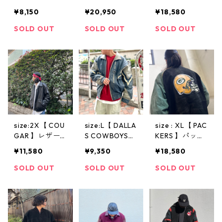
レザージャケッ
ズ レザージャ
ジャケット ス
¥8,150
¥20,950
¥18,580
ト レザー ブラ
ケット 黒 古着
タジアムジャン
ウン 茶 古着 古
古着屋 高円寺
パー スタジャ
SOLD OUT
SOLD OUT
SOLD OUT
着屋 高円寺 ビ
ビンテージ
ン レザー ブラ
ンテージ
ック 黒 古着 古
着屋 高円寺 ビ
ンテージ
size:2X【 COU
size:L【 DALLA
size : XL【 PAC
GAR 】レザー
S COWBOYS
KERS 】パッカ
ジャケット A-2
】ダラス・カウ
ーズ レザージ
¥11,580
¥9,350
¥18,580
タイプ 黒 古着
ボーイズ レザ
ャケット スタ
古着屋 高円寺
ージャケット
ジアムジャンパ
SOLD OUT
SOLD OUT
SOLD OUT
ビンテージ
スタジアムジャ
ー スタジャン
ンパー スタジ
リブライン 黒
ャン 立ち襟 NF
緑 黄 古着 古着
L フットボール
屋 高円寺 ビン
ネイビー 古着
テージ