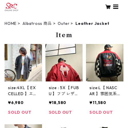
HOME
Albatross 商品
Outer
Leather Jacket
Item
size:4XL【 EX
size : 5X【 FUB
size:L【 NASC
CELLED 】エク
U 】フブ レザー
AR 】雰囲気系
セルド レザー
ジャケット リ
Ewcelled ナス
¥6,980
¥18,580
¥11,580
ジャケット 革
アルレザー 雰
カー レーシン
ジャン ハーフ
囲気系 ブルゾ
グ レザージャ
SOLD OUT
SOLD OUT
SOLD OUT
コート テーラ
ン 赤 古着 古着
ケット チェッ
ードタイプ 黒
屋 高円寺 ビン
カー