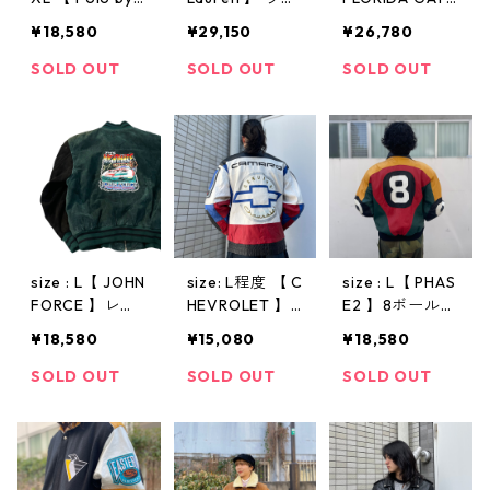
alph Lauren 】
フ・ローレン
RS "JHdesign"
¥18,580
¥29,150
¥26,780
ポロ ラルフロ
レザー レザー
】フロリダゲイ
ーレン ラルフ
ジャケット ブ
ターズ JHデザ
SOLD OUT
SOLD OUT
SOLD OUT
レザージャケッ
ラウン 茶 古着
イン レザージ
ト スエードレ
古着屋 高円寺
ャケット スタ
ザー シャツジ
ヴィンテージ
ジアムジャンパ
ャケット ウエ
ー スタジャン
スタンタイプ
ジェフハミルト
黒 ブラック 古
ン マルチカラ
着 古着屋 高円
ー 古着 古着屋
寺 ビンテージ n
高円寺 ビンテ
0114
ージ
size : L【 JOHN
size: L程度 【 C
size : L【 PHAS
FORCE 】レザ
HEVROLET 】
E2 】8ボール
ージャケット
シボレー カマ
レザージャケッ
¥18,580
¥15,080
¥18,580
レザースタジャ
ロ フォード ア
ト ジャケット
ン スタジャン
メ車 マスタン
ラスタカラー
SOLD OUT
SOLD OUT
SOLD OUT
ツートン 緑 黒
グ ブランド 企
古着 古着屋 高
古着 古着屋 高
業 レザー レザ
円寺 ビンテー
円寺 ビンテー
ージャケット
ジ
ジ
マルチカラー
古着 古着屋 高