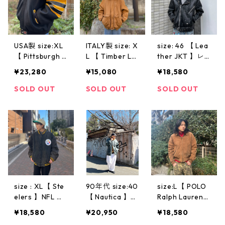
円寺 ヴィンテ
ージ
USA製 size:XL
ITALY製 size: X
size: 46 【 Lea
【 Pittsburgh P
L 【 Timber La
ther JKT 】レ
enguins 】ピッ
nd 】ティンバ
ザージャケット
¥23,280
¥15,080
¥18,580
ツバーグ ペン
ーランド イタ
レザー ダブル
ギンズ JHデザ
リア製 ティン
ライダース バ
SOLD OUT
SOLD OUT
SOLD OUT
イン ウールジ
バ レザー レザ
イカー ロック
ャケット レザ
ージャケット
パンク 古着 古
ージャケット
ラグラン 茶 ベ
着屋 高円寺駅
スタジアムジャ
ージュ ブラウ
ヴィンテージ
ンパー スタジ
ン 古着 古着屋
ャン アイスホ
高円寺 ヴィン
ッケー NHL ブ
テージ
ラック イエロ
ー 黒 黄 古着 古
size : XL【 Ste
90年代 size:40
size:L【 POLO
着屋 高円寺 ビ
elers 】NFL ス
【 Nautica 】ノ
Ralph Lauren
ンテージ
ティーラーズ
ーティカ レザ
】ラルフローレ
¥18,580
¥20,950
¥18,580
レザージャケッ
ージャケット
ン スエードジ