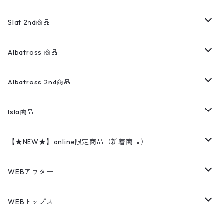
ダウンジャケット・ベスト
スラックス
リネンシャツ
ロンパース
エルエルビーン
無地スウェット
アランセーター
ウールジャケット
フリース
コーデュロイパンツ
ニット
23cm
Outer
Slat 2nd商品
ベスト
オーバーオール・つなぎ
柄シャツ
アディダス
キャラスウェット
ウールセーター
ダウンジャケット
オーバーオール・つなぎ
ジャケット
23.5cm
Tee
アウター
Albatross 商品
コーチジャケット
チノパン
ワークシャツ
ナイキ
REVERSE WEAVE
コットン
ハンティングジャケット
レザージャケット
ショーツ
スカート
24cm
Shirts
長袖シャツ
Vintage sweater
Albatross 2nd商品
フリースジャケット・ベスト
ウールパンツ
ミリタリー
チャンピオン
アクリル
アウトドアジャケット
S/S Shirts
アウトドアシャツ
Otherジャケット
Otherパンツ
パンツ(w30以下)
24.5cm
Sweat Shirts
半袖シャツ
Outer
70sアイテム
Isla商品
レザー
ペインターパンツ
ネルシャツ
カーハート
コート
L/S Shirts
ブランドシャツ
REVERSE WEAVE
アウトドアシャツ
Sailing Jacket
ワンピース
25cm
Sweater
スウェット シャツ
Other Tops
Marlboro
2点セットコーデ
【★NEW★】online限定商品（新着商品）
テーラードジャケット
ショートパンツ
ディッキーズ
ライトジャケット
デザインシャツ
ブランドシャツ
Swingtop
長袖
ブランドスウェット
Fleece tops
25.5cm
Fleece
パンツ
Sweat Shirts
GAP
Sweat Shirts
8月NEWアイテム（2026）
WEBアウター
ボアジャケット
イージーパンツ
ウールリッチ
ミリタリージャケット
リネンシャツ
リネンシャツ
Coat
半袖
プリントスウェット
Knit
リーバイス501 505
トップス
その他
26cm
Other Tops
Tシャツ
Hoodie
アウター
Knit
7月NEWアイテム（2026）
ジャケット
WEBトップス
ビンテージ
トミーヒルフィガー
ウールジャケット