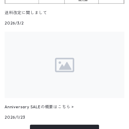
その他セーター
フリースベスト
23.0cm
パンツ
その他ジャケット
アウター
ブランドTシャツ
3月NEWアイテム（2025）
送料改定に関しまして
ブラウス
ドッカーズ
2026/3/2
ニットベスト
23.5cm
アウター
トップス
その他Tシャツ
アウター
2月NEWアイテム（2025）
ボーイスカウトシャツ
その他
ウールベスト
24.0cm
パンツ
トップス
アウター
1月NEWアイテム（2025）
柄シャツ
ハンティングベスト
24.5cm
パンツ
トップス
アウター
12月NEWアイテム（2024）
リネンシャツ
その他ベスト
25.0cm
パンツ
トップス
アウター
フェイクスウェードシャツ
11月NEWアイテム
25.5cm
パンツ
トップス
コーデュロイシャツ
アウター
10月NEWアイテム
Anniversary SALEの概要はこちら >
パンツ
その他長袖シャツ
トップス
アウター
2026/1/23
9月NEWアイテム