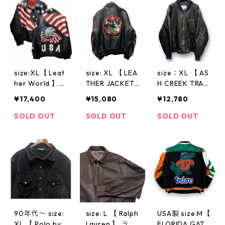
カジ アウター
ストラップ 黒
ンテージ n4021
レザー バック
古着 古着屋 高
3
プリント 古着
円寺 ビンテー
古着屋 高円寺
ジ
ヴィンテージ n
40224
size:XL【 Leat
size: XL 【 LEA
size：XL 【 AS
her World 】レ
THER JACKET
H CREEK TRADI
ザージャケット
】レザー レザ
NG 】レザージ
¥17,400
¥15,080
¥12,780
USA 星条旗 レ
ージャケット
ャケット ブル
ザー ブラック
スタジャン バ
ゾン 黒 高円寺
SOLD OUT
SOLD OUT
SOLD OUT
黒 古着 古着屋
ックプリント
古着 古着屋 ビ
高円寺 ビンテ
アニマル 胸ロ
ンテージ n4011
ージ TS5
ゴ アメカジ ヒ
8
ップホップ 古
着 古着屋 高円
寺 ビンテージ n
40119
90年代〜 size:
size: L 【 Ralph
USA製 size:M【
XL 【 Polo by R
Lauren 】 ラル
FLORIDA GATO