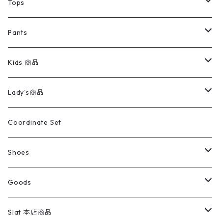
デニムジャケット
トップス
Tee
コート
Tops
ミリタリージャケット
半袖シャツ
パンツ
Sweat Shirts
デニムジャケット
Tシャツ
Pants
スイングトップ
長袖シャツ
デニムパンツ
REVERSE WEAVE
レディース
Pants
ミリタリージャケット
長袖シャツ
デニムパンツ
Kids 商品
カバーオール
Tシャツ・ロンT
ミリタリーパンツ
アウター
ブランドシャツ
501,505
キッズ
Shirts
スウィングトップ
半袖シャツ
ミリタリーパンツ
Vintage
Lady's商品
アウトドア
ポロシャツ
ワークパンツ
トップス
ストライプシャツ
バギーズデニム
アウター
Tops
ライフスタイル雑貨
Ladies
アウトドアナイロンジャケット
ポロシャツ
チノパンツ
Tops
Tシャツ
Coordinate Set
ウールジャケット
スウェット・トレーナー
コーデュロイパンツ
ボトムス
コーデュロイシャツ
フレアデニム
トップス
Pants
ラグ・ブランケット
ブランド
Sweater
スポーツナイロンジャケット
スウェット・パーカ
イージーパンツ
Pants
ブラウス／シャツ／デザイントップス
Shoes
コート
パーカー
スウェットパンツ
ワンピース
スウェードシャツ
ブラックデニム
ボトムス
ラルフローレン
プリントスウェット
長袖
Goods
ワークジャケット
ベスト
スラックス
ベスト／キャミソール
22cm以下
Goods
ナイロンジャケット
セーター・カーディガン
ジャージパンツ
ウールシャツ
ワンピース
リーバイス
ロゴスウェット
半袖
Military
テーラードジャケット
セーター・カーディガン
ワークパンツ
スウェット
22.5cm
バンダナ
Slat 本店商品