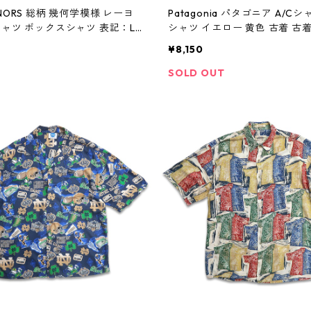
NORS 総柄 幾何学模様 レーヨ
Patagonia パタゴニア A/C
シャツ ボックスシャツ 表記：L
シャツ イエロー 黄色 古着 古
59n w60802
寺 ビンテージ n60802
¥8,150
SOLD OUT