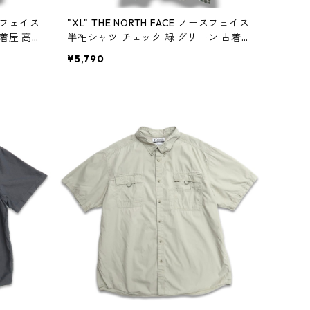
ースフェイス
"XL" THE NORTH FACE ノースフェイス
着屋 高円
半袖シャツ チェック 緑 グリーン 古着
古着屋 高円寺 ビンテージ n60803
¥5,790