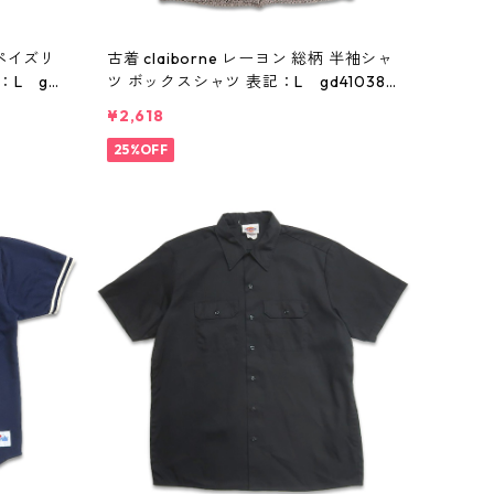
 ペイズリ
古着 claiborne レーヨン 総柄 半袖シャ
：L gd4
ツ ボックスシャツ 表記：L gd410386
n w60805
¥2,618
25%OFF