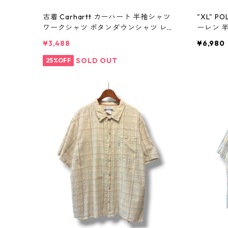
古着 Carhartt カーハート 半袖シャツ
"XL" P
ワークシャツ ボタンダウンシャツ レッ
ーレン 
ド 表記：L gd410371n w60804
古着 古着
¥3,488
¥6,980
SOLD OUT
25%OFF