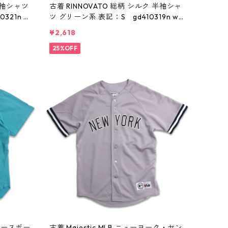
半袖シャツ
古着 RINNOVATO 総柄 シルク 半袖シャ
321n w
ツ グリーン系 表記：S gd410319n w6
0730
¥2,618
25%OFF
S ベースボー
古着 Majestic MLB ニューヨーク・ヤン