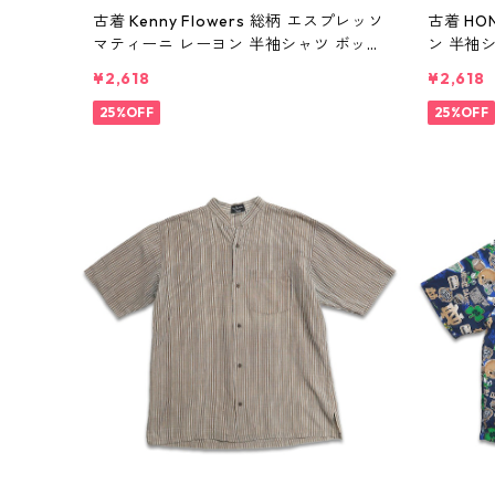
古着 Kenny Flowers 総柄 エスプレッソ
古着 HO
マティーニ レーヨン 半袖シャツ ボック
ン 半袖
スシャツ 表記：L gd410360n w6080
gd4103
¥2,618
¥2,618
2
25%OFF
25%OFF