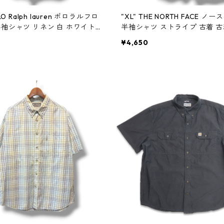
OLO Ralph lauren ポロラルフロ
"XL" THE NORTH FACE ノ
半袖シャツ リネン 白 ホワイト
半袖シャツ ストライプ 古着 古
屋 高円寺 ビンテージ n60804
寺 ビンテージ n60803
¥4,650