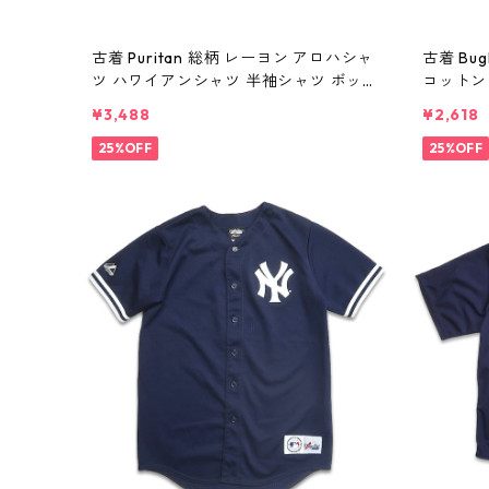
古着 Puritan 総柄 レーヨン アロハシャ
古着 Bug
ツ ハワイアンシャツ 半袖シャツ ボック
コットン 
スシャツ 表記：L gd410399n w6080
98n w6
¥3,488
¥2,618
7
25%OFF
25%OFF