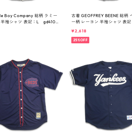
le Boy Company 総柄 ラミー
古着 GEOFFREY BEENE 総柄
半袖シャツ 表記：L gd4103
ー柄 レーヨン 半袖シャツ 表記
0807
10387n w60805
¥2,618
25%OFF