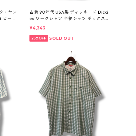
ヨーク・ヤン
古着 90年代 USA製 ディッキーズ Dicki
イビー 表
es ワークシャツ 半袖シャツ ボックス
ブラック 表記：XL gd410372n w608
¥4,343
04
SOLD OUT
25%OFF