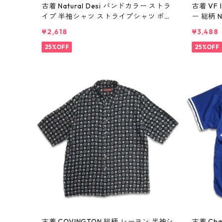
古着 Natural Desi バンドカラー ストラ
古着 VF
イプ 半袖シャツ ストライプシャツ ボッ
ー 総柄 
クスシャツ 表記：-- gd410351n w60
ーヨン 
¥2,618
¥3,488
801
記：L gd
25%OFF
25%OFF
古着 COVINGTON 総柄 レーヨン 半袖シ
古着 Cha