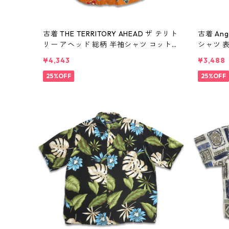
古着 THE TERRITORY AHEAD ザ テリト
古着 Ang
リー アヘッド 総柄 半袖シャツ コットン
シャツ 表
表記：L gd410403n w60807
¥4,343
¥3,488
25%OFF
25%OFF