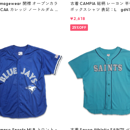
 Imagewear 開襟 オープンカラ
古着 CAMPIA 総柄 レーヨン 
NCAA カレッジ ノートルダム レ
ボックスシャツ 表記：L gd410
半袖シャツ ボックスシャツ 表
60730
¥2,618
410322n w60730
25%OFF
mpro Sports MLB トロント・
古着 Saxon Athletic SAINT