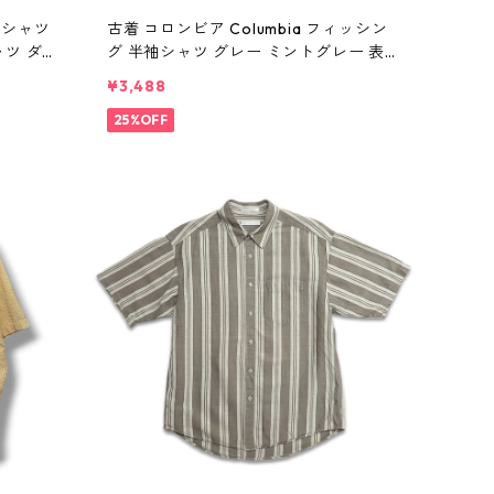
半袖シャツ
古着 コロンビア Columbia フィッシン
ツ ダー
グ 半袖シャツ グレー ミントグレー 表
n w608
記：XXL gd410361n w60802
¥3,488
25%OFF