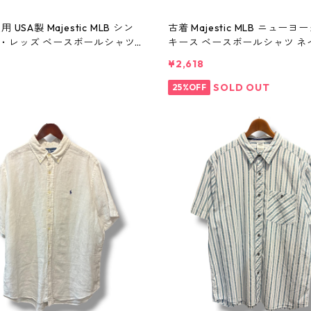
 USA製 Majestic MLB シン
古着 Majestic MLB ニュー
・レッズ ベースボールシャツ
キース ベースボールシャツ ネ
表記：L gd410381n w6080
記：-- gd410380n w60805
¥2,618
SOLD OUT
25%OFF