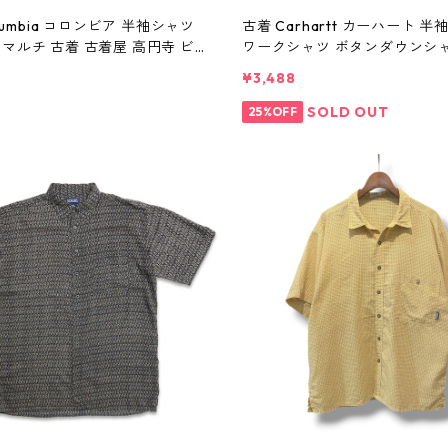
Columbia コロンビア 半袖シャツ
古着 Carhartt カーハート 
マルチ 古着 古着屋 高円寺 ビ
ワークシャツ ボタンダウンシャ
n60803
クグレー 表記：XL gd410362
¥3,488
02
SOLD OUT
25%OFF