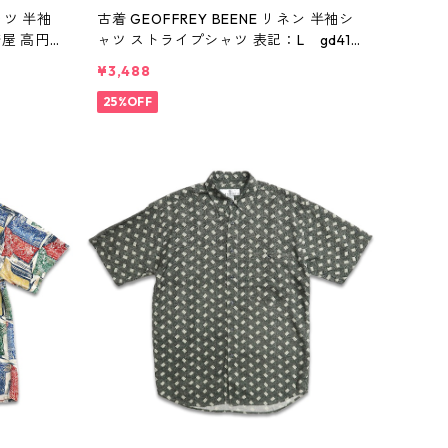
シャツ 半袖
古着 GEOFFREY BEENE リネン 半袖シ
着屋 高円
ャツ ストライプシャツ 表記：L gd410
352n w60801
¥3,488
25%OFF