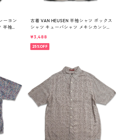
柄 レーヨン
古着 VAN HEUSEN 半袖シャツ ボックス
 半袖シ
シャツ キューバシャツ メキシカンシャ
60807
ツ ブラック 表記：XL gd410400n w6
¥3,488
0807
25%OFF