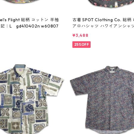
el's Flight 総柄 コットン 半袖
古着 SPOT Clothing Co. 総
記：L gd410402n w60807
アロハシャツ ハワイアンシャツ
ャツ 表記：XL gd410401n w
¥3,488
25%OFF