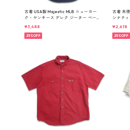
古着 USA製 Majestic MLB ニューヨー
古着 未使用
ク・ヤンキース デレク ジーター ベース
シナティ
ボールシャツ ネイビー 表記：XL gd41
ネイビー 
¥3,488
¥2,618
0382n w60805
5
25%OFF
25%OFF