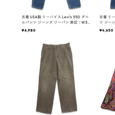
古着 USA製 リーバイス Levi's 550 デニ
古着 リー
ムパンツ ジーンズ ジーパン 表記：W33
ツ ジー
L36 gd408487n w60131
gd40847
¥6,980
¥4,650