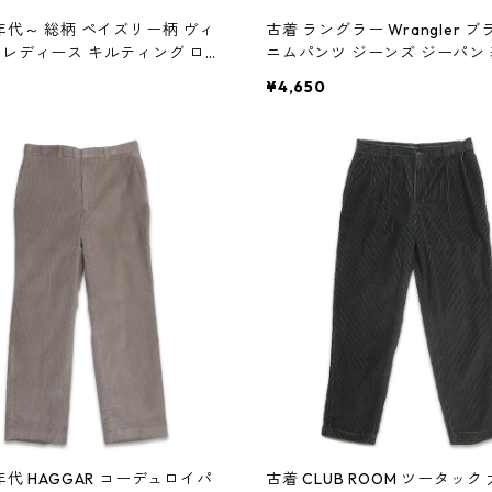
0年代～ 総柄 ペイズリー柄 ヴィ
古着 ラングラー Wrangler 
 レディース キルティング ロン
ニムパンツ ジーンズ ジーパン
 表記：-- gd408419n w60
32L32 gd408416n w60119
¥4,650
年代 HAGGAR コーデュロイパ
古着 CLUB ROOM ツータック