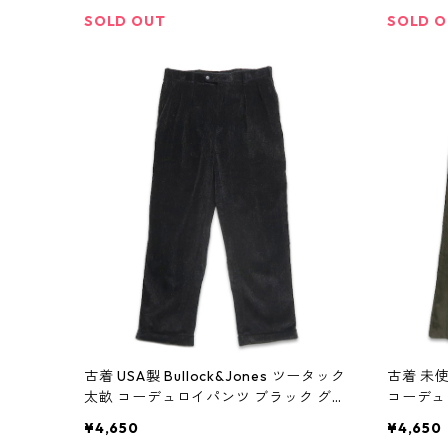
SOLD OUT
SOLD 
古着 USA製 Bullock&Jones ツータック
古着 未使
太畝 コーデュロイパンツ ブラック グレ
コーデュ
ー 表記：-- gd408462n w60127
ン系 表記
¥4,650
¥4,650