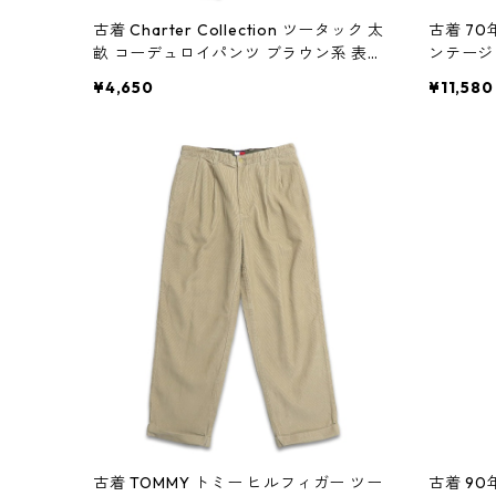
古着 Charter Collection ツータック 太
古着 7
畝 コーデュロイパンツ ブラウン系 表
ンテージ
記：-- gd408438n w60121
グスカート
¥4,650
¥11,580
119
古着 TOMMY トミー ヒルフィガー ツー
古着 90