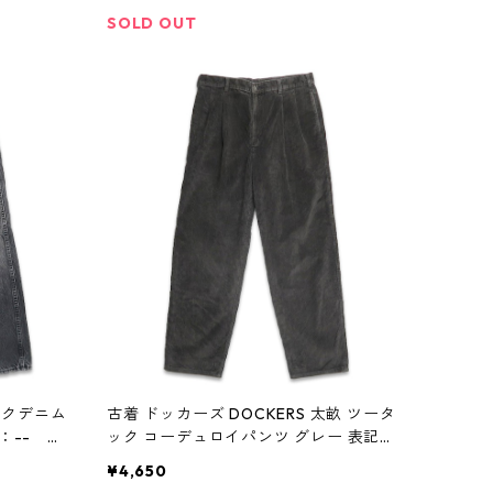
SOLD OUT
ラックデニム
古着 ドッカーズ DOCKERS 太畝 ツータ
：-- gd
ック コーデュロイパンツ グレー 表記：
W34L32 gd408332n w60110
¥4,650