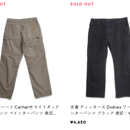
OUT
SOLD OUT
ハート Carhartt ライトダック
古着 ディッキーズ Dickies ワ
ンツ ペインターパンツ 表記：
ンターパンツ ブラック 表記：W
 gd408258n w60104
gd408266n w60105
¥4,650