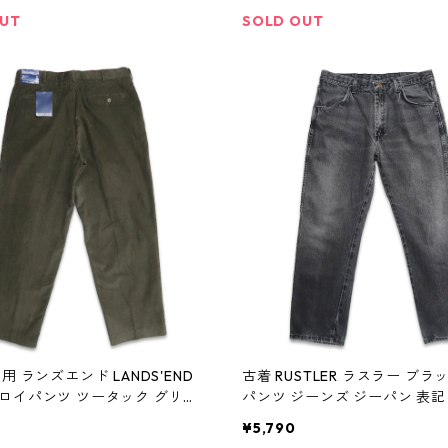
OUT
SOLD OUT
用 ランズエンド LANDS'END
古着 RUSTLER ラスラー ブ
ロイパンツ ツータック グリー
パンツ ジーンズ ジーパン 表記
：W34 gd408463n w60127
408486n w60131
¥5,790