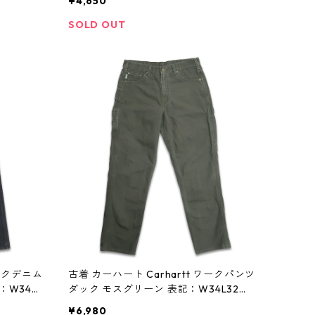
¥4,650
SOLD OUT
ラックデニム
古着 カーハート Carhartt ワークパンツ
：W34L
ダック モスグリーン 表記：W34L32 g
d408428n w60120
¥6,980