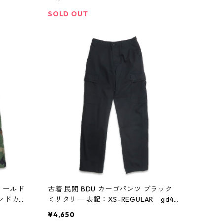
SOLD OUT
フィールド
古着 民間 BDU カーゴパンツ ブラック
ンドカモ
ミリタリー 表記：XS-REGULAR gd40
08452n
8453n w60122
¥4,650