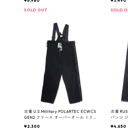
¥6,980
¥3,490
SOLD OUT
SOLD 
古着 U.S.Millitary POLARTEC ECWCS
古着 RU
GEN2 フリース オーバーオール ミリタ
パンツ 
リー 米軍 表記：M-SHORT gd408394
30 gd4
¥2,300
¥4,650