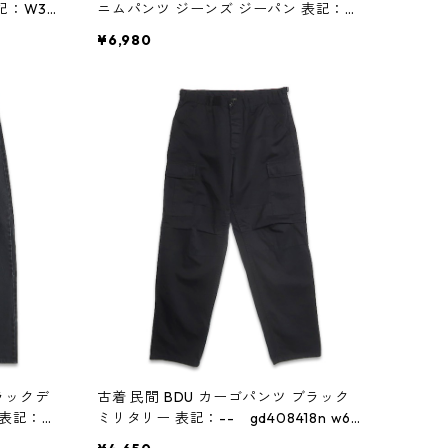
記：W34
ニムパンツ ジーンズ ジーパン 表記：W
34L32 gd408370n w60114
¥6,980
ブラックデ
古着 民間 BDU カーゴパンツ ブラック
 表記：W
ミリタリー 表記：-- gd408418n w60
119