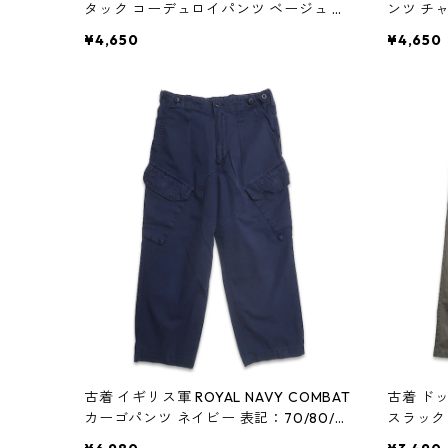
タック コーデュロイパンツ ベージュ 表
ンツ チャ
記：W34L30 gd408404n w60117
gd4083
¥4,650
¥4,650
古着 イギリス軍 ROYAL NAVY COMBAT
古着 ドッ
カーゴパンツ ネイビー 表記：70/80/9
スラック
6 gd408406n w60117
記：W32L