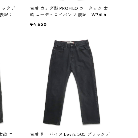
ブラックデ
古着 カナダ製 PROFILO ツータック 太
 表記：W
畝 コーデュロイパンツ 表記：W34L4
2？ gd408405n w60117
¥4,650
 太畝 コー
古着 リーバイス Levi's 505 ブラックデ