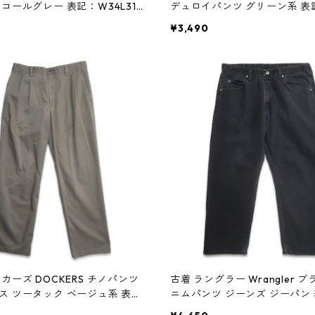
コールグレー 表記：W34L31
デュロイパンツ グリーン系 表
83n w60115
L32 gd408380n w60115
¥3,490
カーズ DOCKERS チノパンツ
古着 ラングラー Wrangler 
ス ツータック ベージュ系 表
ニムパンツ ジーンズ ジーパン
32 gd408392n w60116
36L29 gd408417n w60119