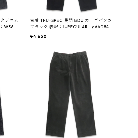
ラックデニム
古着 TRU-SPEC 民間 BDU カーゴパンツ
：W36L
ブラック 表記：L-REGULAR gd40843
9n w60121
¥4,650