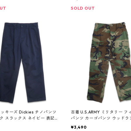
OUT
SOLD OUT
ッキーズ Dickies チノパンツ
古着 U.S.ARMY ミリタリー 
ク スラックス ネイビー 表記：
パンツ カーゴパンツ ウッドラ
 gd408451n w60122
米軍 表記：M-REGULAR gd4
¥3,490
w60122