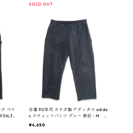
SOLD OUT
ーク ペイ
古着 90年代 カナダ製 アディダス adida
36L30
s スウェットパンツ グレー 表記：M g
d408267n w60105
¥4,650