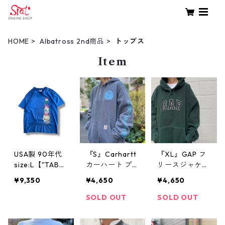
HOME
Albatross 2nd商品
トップス
Item
USA製 90年代
『S』Carhartt
『XL』GAP フ
size:L【"TABA
カーハート プ
リースジャケッ
SCO" promoti
リント パーカ
ト フーディー
¥9,350
¥4,650
¥4,650
on Tee】企業T
ー スウェット
緑 古着 古着屋
シングルステッ
企業ロゴ 青グ
高円寺 ビンテ
SOLD OUT
SOLD OUT
チ アドバタイ
レー 古着 古着
ージ
ジングT プロモ
屋 高円寺 ビン