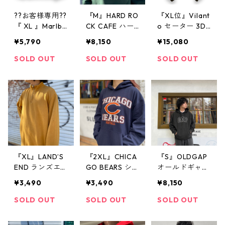
??お客様専用??
『M』HARD RO
『XL位』Vilant
『 XL 』Marlbo
CK CAFE ハー
o セーター 3D
ro マルボロ マ
ドロックカフェ
ニット レザー
¥5,790
¥8,150
¥15,080
ルボロスウェッ
プリントスウェ
切替 マルチカ
ト ロゴスウェ
ット 刺繍 緑 古
ラー 緑 グリー
SOLD OUT
SOLD OUT
SOLD OUT
ット スウェッ
着 古着屋 高円
ン 古着 古着屋
ト 霜降りグレ
寺 ビンテージ
高円寺 ビンテ
ー 古着 古着屋
ージ n40107
高円寺 ビンテ
ージ
『XL』LAND’S
『2XL』CHICA
『S』OLDGAP
END ランズエ
GO BEARS シ
オールドギャッ
ンド ハーフジ
カゴベアー NFL
プ ギャップ リ
¥3,490
¥3,490
¥8,150
ップ 無地 スウ
プルオーバーパ
バースウィーブ
ェット 黄 古着
ーカー フーデ
タイプ パーカ
SOLD OUT
SOLD OUT
SOLD OUT
古着屋 高円寺
ィー パーカー
ー フーディー
ビンテージ
ネイビー 古着
ブラック 黒 古