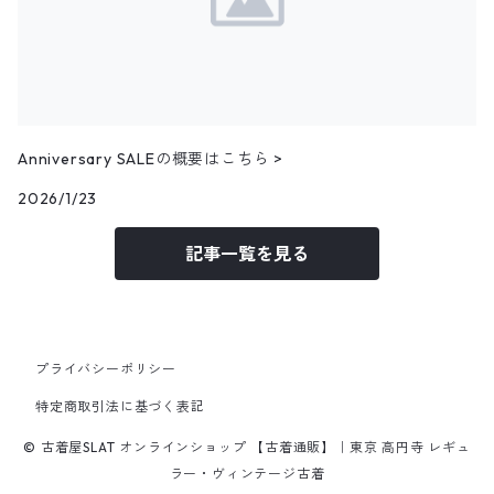
その他ベスト
25.0cm
パンツ
トップス
アウター
フェイクスウェードシャツ
11月NEWアイテム
25.5cm
パンツ
トップス
コーデュロイシャツ
アウター
10月NEWアイテム
Anniversary SALEの概要はこちら >
パンツ
その他長袖シャツ
トップス
アウター
2026/1/23
9月NEWアイテム
記事一覧を見る
パンツ
トップス
アウター
8月NEWアイテム
パンツ
トップス
トップス
7月NEWアイテム
プライバシーポリシー
パンツ
パンツ
トップス
6月NEWアイテム
特定商取引法に基づく表記
© 古着屋SLAT オンラインショップ 【古着通販】｜東京 高円寺 レギュ
パンツ
トップス
5月NEWアイテム
ラー・ヴィンテージ古着