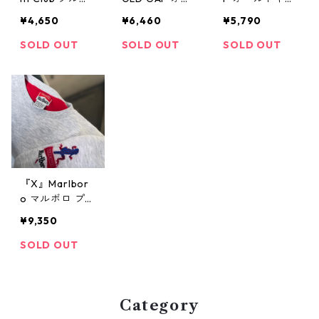
ーバー カット
ルドギャップ
ップ ギャップ
¥4,650
¥6,460
¥5,790
ソー 衿つき 古
スウェットカー
コットンニット
着 古着屋 高円
ディガン スウ
チルデンニット
SOLD OUT
SOLD OUT
SOLD OUT
寺 ビンテージ
ェット 紺 古着
緑 紺 白 古着 古
古着屋 高円寺
着屋 高円寺 ビ
ビンテージ
ンテージ
『X』Marlbor
o マルボロ プリ
ントスウェット
¥9,350
スウェット 刺
繍ロゴ 古着 古
SOLD OUT
着屋 高円寺 ビ
ンテージ
Category