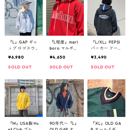
古着屋 高円寺
着 古着屋 高円
ビンテージ
寺 ビンテージ
『L』GAP ギャ
『L程度』marl
『L/XL』PEPSI
ップ ロゴスウ
boro マルボロ
パーカー フー
ェット プリン
パーカー 胸ロ
ディ 企業ロゴ
¥6,980
¥4,650
¥3,490
トスウェット
ゴ 雰囲気系 赤
袖ライン 黒 古
ハーフジップ
古着 古着屋 高
着 古着屋 高円
SOLD OUT
SOLD OUT
SOLD OUT
ポケット付き
円寺 ビンテー
寺 ビンテージ
グレー 古着 古
ジ
着屋 高円寺 ビ
ンテージ
『M』USA製 Hu
90年代〜『L』
『XL』OLD GA
nt Club プルオ
OLD GAP オー
P オールドギャ