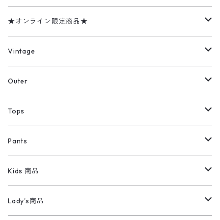
★オンライン限定商品★
ミリタリーデッドストック
Vintage
アウター
Jacket
Outer
デニムジャケット
トップス
Tee
コート
Tops
ミリタリージャケット
半袖シャツ
パンツ
Sweat Shirts
デニムジャケット
Tシャツ
Pants
スイングトップ
長袖シャツ
デニムパンツ
REVERSE WEAVE
レディース
Pants
ミリタリージャケット
長袖シャツ
デニムパンツ
Kids 商品
カバーオール
Tシャツ・ロンT
ミリタリーパンツ
アウター
ブランドシャツ
501,505
キッズ
Shirts
スウィングトップ
半袖シャツ
ミリタリーパンツ
Vintage
Lady's商品