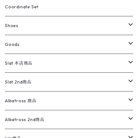
アウトドア
ポロシャツ
ワークパンツ
トップス
ストライプシャツ
バギーズデニム
アウター
Tops
ライフスタイル雑貨
Ladies
アウトドアナイロンジャケット
ポロシャツ
チノパンツ
Tops
Tシャツ
Coordinate Set
ウールジャケット
スウェット・トレーナー
コーデュロイパンツ
ボトムス
コーデュロイシャツ
フレアデニム
トップス
Pants
ラグ・ブランケット
ブランド
Sweater
スポーツナイロンジャケット
スウェット・パーカ
イージーパンツ
Pants
ブラウス／シャツ／デザイントップス
Shoes
コート
パーカー
スウェットパンツ
ワンピース
スウェードシャツ
ブラックデニム
ボトムス
ラルフローレン
プリントスウェット
長袖
Goods
ワークジャケット
ベスト
スラックス
ベスト／キャミソール
22cm以下
Goods
ナイロンジャケット
セーター・カーディガン
ジャージパンツ
ウールシャツ
ワンピース
リーバイス
ロゴスウェット
半袖
Military
テーラードジャケット
セーター・カーディガン
ワークパンツ
スウェット
22.5cm
バンダナ
Slat 本店商品
ダウンジャケット・ベスト
スラックス
リネンシャツ
ロンパース
エルエルビーン
無地スウェット
アランセーター
ウールジャケット
フリース
コーデュロイパンツ
ニット
23cm
Outer
Slat 2nd商品
ベスト
オーバーオール・つなぎ
柄シャツ
アディダス
キャラスウェット
ウールセーター
ダウンジャケット
オーバーオール・つなぎ
ジャケット
23.5cm
Tee
アウター
Albatross 商品
コーチジャケット
チノパン
ワークシャツ
ナイキ
REVERSE WEAVE
コットン
ハンティングジャケット
レザージャケット
ショーツ
スカート
24cm
Shirts
長袖シャツ
Vintage sweater
Albatross 2nd商品
フリースジャケット・ベスト
ウールパンツ
ミリタリー
チャンピオン
アクリル
アウトドアジャケット
S/S Shirts
アウトドアシャツ
Otherジャケット
Otherパンツ
パンツ(w30以下)
24.5cm
Sweat Shirts
半袖シャツ
Outer
70sアイテム