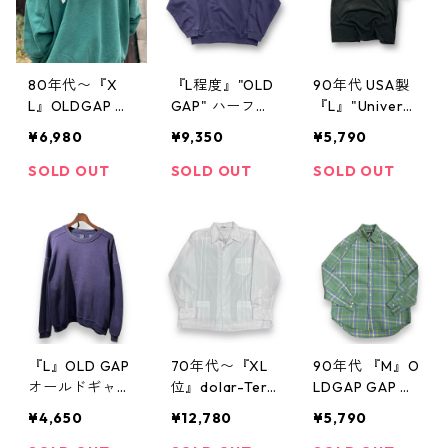
ゴ グレー 古着
古着屋 高円寺
ビンテージ n50
212
80年代〜『X
『L程度』"OLD
90年代 USA製
L』OLDGAP オ
GAP" ハーフジ
『L』"Universa
ールドギャップ
ップスウェット
l Studio" ユニバ
¥6,980
¥9,350
¥5,790
ギャップ ハイ
オールドギャッ
ーサルスタジオ
ネックプリント
プ スウェット
フロリダ ヴィ
SOLD OUT
SOLD OUT
SOLD OUT
スウェット プ
スウェットシャ
ンテージTシャ
リントスウェッ
ツ ハーフジッ
ツ プリントTシ
ト ハイネック
プ フェード 茄
ャツ 半袖Tシャ
スウェット 緑
子紺 刺繍 ネイ
ツ シングルス
古着 古着屋 高
ビー 紺 古着 古
テッチ 黒 古着
円寺 ビンテー
着屋 高円寺 ビ
古着屋 高円寺
ジ
ンテージ n4101
ビンテージ n40
8
613
『L』OLD GAP
70年代〜『XL
90年代 『M』O
オールドギャッ
位』dolar-Terl
LDGAP GAP オ
プ ギャップ ス
enka 長袖シャ
ールドギャップ
¥4,650
¥12,780
¥5,790
ウェット 無地
ツ ビンテージ
ギャップ シャ