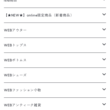
Isla商品
レザー
ペインターパンツ
ネルシャツ
カーハート
コート
L/S Shirts
ブランドシャツ
REVERSE WEAVE
アウトドアシャツ
Sailing Jacket
ワンピース
25cm
Sweater
スウェット シャツ
Other Tops
Marlboro
2点セットコーデ
【★NEW★】online限定商品（新着商品）
テーラードジャケット
ショートパンツ
ディッキーズ
ライトジャケット
デザインシャツ
ブランドシャツ
Swingtop
長袖
ブランドスウェット
Fleece tops
25.5cm
Fleece
パンツ
Sweat Shirts
GAP
Sweat Shirts
8月NEWアイテム（2026）
WEBアウター
ボアジャケット
イージーパンツ
ウールリッチ
ミリタリージャケット
リネンシャツ
リネンシャツ
Coat
半袖
プリントスウェット
Knit
リーバイス501 505
トップス
その他
26cm
Other Tops
Tシャツ
Hoodie
アウター
Knit
7月NEWアイテム（2026）
ジャケット
WEBトップス
ビンテージ
トミーヒルフィガー
ウールジャケット
コーデユロイシャツ
ハワイアンシャツ
Denim Jacket
ノースリーブ
アウトドアスウェット
Tailored Jacket
スラックス
パンツ
ワークジャケット
コート
プルオーバー
トップス
ミリタリージャケット
26.5cm
Pants
デッドストック ミリタリー
Tee
フリース
Military
6月NEWアイテム（2026）
コート
Tシャツ
WEBボトムス
その他
ノーティカ
ワークジャケット
ワークシャツ
デザインシャツ
Leather Jacket
無地スウェット
Gown
チノパンツ
スイングトップ
カーディガン
パンツ
フリースジャケット
Denim Pants
Band Tee
トップス
ムートン・レザーコート
映画・ムービーTシャツ
27cm
Shoes
フリース
Overall
セットアップ
Outer
5月NEWアイテム（2026）
ポンチョ
ポロシャツ
デニムパンツ
WEBシューズ
ノースフェイス
ダウンジャケット
ウールシャツ
ポロシャツ
Down jacket
アウトドアブランド
テーラードジャケット
ジャージ・トラックジャケット
Military Pants
Print Tee
パンツ
ウールコート
グラフィックTシャツ
Sneaker
テーラードジャケット
トップス
ボーダーポロシャツ
ストレートデニムパンツ
27.5cm
Goods
セーター
Shirts
トップス
Fleece
4月NEWアイテム（2026）
キャミソール・タンクトップ
ロングパンツ
スニーカー
WEBファッション小物
パタゴニア
テーラードジャケット
ボーリング ボックス シャツ
Work jacket
オーバーオール
ナイロンジャケット
スイングトップ
Easy Pants
Character Tee
ダッフルコート
スポーツTシャツ
Leather
デニムジャケット
パンツ
無地ポロシャツ
フレア・ブーツカットデニムパンツ
Polo Shirts
スウェット
アウター
ワーク・ペインターパンツ
28cm
Military
ミリタリー
Pants
シャツ
Shirts
3月NEWアイテム（2026）
カットソー
ショートパンツ
ブーツ
バッグ
WEBアンティーク雑貨
コロンビア