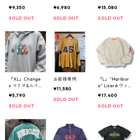
スウェット 黒
d Rock Cafe "
ントスウェット
¥9,350
¥6,980
¥15,080
デッドストック
Hanes ハード
シガレット タ
古着 古着屋 高
ロックカフェ
バコ 刺繍 グレ
SOLD OUT
SOLD OUT
SOLD OUT
円寺 ビンテー
ヘインズ プリ
ースウェット
ジ
ントスウェット
スウェット 霜
ラグランスリー
降りグレー グ
ブ 黒 古着 古着
レー 古着 古着
屋 高円寺 ビン
屋 高円寺 ビン
テージ
テージ n40215
『XL』Change
お客様専用
『L』"Marlbor
s マリオ&ルイ
o" Lizard ヴィ
¥11,580
ージ キャラク
ンテージスウェ
¥5,790
¥17,400
タースウェット
ット ロゴスウ
SOLD OUT
パーカー フー
ェット リザー
SOLD OUT
SOLD OUT
ディー グレー
ド マルボロ 刺
古着 古着屋 高
繍 ロゴ スウェ
円寺 ビンテー
ット トレーナ
ジ
ー ワンポイン
ト 企業 企業ロ