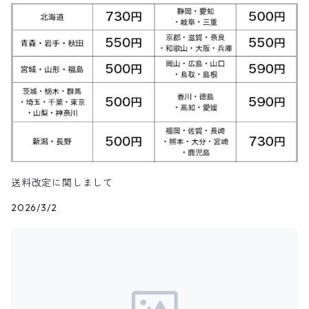
キャラクターTシャツ
花柄
パンツ
ジップスウェット
トップス
クルーネックセーター
アウター
Skirt
7月NEWアイテム（2025）
ベスト
ウールジャケット
ショップコート
カレッジTシャツ
ジャージ・トラックパンツ
スポーツショートパンツ
ジャージ&スウェット系パンツ
ワークシャツ
タウンクラフト
ブラウス
チームTシャツ
ヴィンテージ
その他スウェット
パンツ
タートルネックセーター
トップス
トップス
ダウン・中綿ベスト
Shoes
6月NEWアイテム（2025）
ハンティングジャケット
ダウンコート
モーターサイクル・レーシングTシャツ
その他ロングパンツ
チェック柄ショートパンツ
ショートパンツ
コットン・チェックシャツ
カルバンクライン
その他半袖シャツ
タンクトップ&ゲームシャツ
ジップセーター
パンツ
パンツ
デニム・コーデュロイ・ボアベスト
22.0cm
トップス
Goods
5月NEWアイテム（2025）
レザージャケット
ファーコート
リンガーTシャツ
クライミング・アウトドアショートパンツ
無地・コットンシャツ
ジェイクルー
長袖Tシャツ
カウチンセーター
レザーベスト
22.5cm
パンツ
トップス
デニム・コーデュロイジャケット
Kids
4月NEWアイテム（2025）
その他コート
長袖Tシャツ
その他ショートパンツ
ストライプシャツ
オシュコシュ
その他セーター
フリースベスト
23.0cm
パンツ
その他ジャケット
アウター
ブランドTシャツ
3月NEWアイテム（2025）
送料改定に関しまして
ブラウス
ドッカーズ
2026/3/2
ニットベスト
23.5cm
アウター
トップス
その他Tシャツ
アウター
2月NEWアイテム（2025）
ボーイスカウトシャツ
その他
ウールベスト
24.0cm
パンツ
トップス
アウター
1月NEWアイテム（2025）
柄シャツ
ハンティングベスト
24.5cm
パンツ
トップス
アウター
12月NEWアイテム（2024）
リネンシャツ