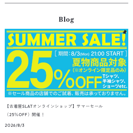
スウィングトップ
Nylon jacket
イージーパンツ
ワークジャケット
オイルドジャケット
Chino Pants
Long sleeve Tee
チェスターコート
バンド・ラップTシャツ
スイングトップ
アウター
その他ポロシャツ
スキニーデニムパンツ
Brand Shirts
パーカー
トップス
コーデュロイパンツ
ジャケット
Slacks Pants
長袖ブランド
長袖
アウター
チノショートパンツ
28.5cm以上
Kids
スニーカー
Goods
パンツ
Pants
2月NEWアイテム（2026）
長袖シャツ
スカート
レザーシューズ
帽子
食器・キッチン
ビッグマック
デニムジャケット
Blog
Silk jacket
フレアパンツ
レザージャケット
マウンテンパーカー
Trousers
ピーコート
タイダイ柄Tシャツ
ナイロンジャケット
スリム・テーパードデニムパンツ
Design Shirts
カットソー
パンツ
チノパン
パンツ
Denim Pants
長袖デザインシャツ&ガウン
半袖
トップス
デニムショートパンツ
CAP
フレアパンツ
アウター
ネルシャツ
ロングスカート
キャップ
ファイブブラザー
Coordinate Set
グッズ
Shose
ニット&ニットベスト
Onepiece
1月NEWアイテム（2026）
半袖シャツ
サンダル
小物
ラグマット・ブランケット
レザージャケット
Track jacket
ブラックデニム
ウールジャケット
ナイロンジャケット・ウィンドブレーカー
Short Pants
ロングコート
アニメ・キャラクターTシャツ
コート
その他デニムパンツ
Corduroy Shirt
ミリタリー・カーゴパンツ
シャツ
Easy Pants
スエードシャツ
パンツ
ペインターショートパンツ
スラックスパンツ
トップス
ボタンダウンシャツ
ハーフ丈スカート
ハット
ブルックスブラザーズ
Sneaker
コットンセーター
長袖
アウター
アロハシャツ
マフラー・ストール
キッズ
Design item
ポロシャツ
Blouse
12月NEWアイテム（2025）
チュニック
パンプス
ハンガー
ペインターパンツ
ダウンジャケット
スタジャン
Corduroy Pants
ステンカラーコート
アドバタイジングTシャツ
その他デザインジャケット
Fakesuède Shirt
オーバーオール
Chino Pants
コーデュロイシャツ
スイムショートパンツ
デニムパンツ
パンツ
ウールシャツ
ミニスカート
ニットキャップ
ラングラー
Leather Shose
アクリルセーター
半袖
トップス
キューバシャツ
バンダナ
トップス
長袖ポロシャツ
長袖
アウター
ベスト
Carhartt
Tシャツ
Tee
11月NEWアイテム（2025）
ワンピース
ショーツ
Otherジャケット
テーラードジャケット
Work Pants
トレンチコート
サーフ・スケートTシャツ
クライミング・アウトドアパンツ
Corduroy Pants
半袖ブランド&コットンデザインシャツ
キュロットパンツ
コーデュロイパンツ
ウエスタンシャツ
その他スカート
リー
ウールセーター
ノースリーブ
パンツ
ボタンダウンシャツ
アクセサリー
パンツ
半袖ポロシャツ
半袖
トップス
ハードロックカフェ&プラネットハリウッド
アウター
長袖
Ralph Lauren
シューズ
Polo Shirts
10月NEWアイテム（2025）
スウェット
コーデュロイパンツ
デニムジャケット
ワークジャケット
Over-all
モッズコート
無地Tシャツ
スウェットパンツ
Painter Pants
半袖シルク&レーヨン&ポリエステル素材シャツ
パッチワークショートパンツ
ワークパンツ&オーバーオール
ミリタリーシャツ
リーボック
カーディガン
ボウリングシャツ
ネクタイ・蝶ネクタイ
パンツ
プリントTシャツ
トップス
半袖
アウター
トレーナー
Character Items
小物
Vest
9月NEWアイテム（2025）
セーター
【古着屋SLATオンラインショップ】サマーセール
ワークパンツ
ピステジャケット
カバーオール
デニム・コーデュロイコート
ボーダー・ジャガードTシャツ
スラックス・プリーツパンツ
Work Pants
コーデュロイショートパンツ
チノパンツ
ラガーシャツ
ギャップ
（25％OFF）開催！
ベスト
ボーイスカウトシャツ
ベルト・サスペンダー
バンドTシャツ
パンツ
ノースリーブ
トップス
パーカー
アウター
Vネックセーター
Other Tops
8月NEWアイテム（2025）
カーディガン
ダウン・中綿ジャケット
2026/8/3
ガウン・ルームロープ
アニマルプリントTシャツ
レザーパンツ
Short
カーゴショートパンツ
イージータイプパンツ
デニム・シャンブレーシャツ
ペンドルトン
ボックスシャツ
バッジ