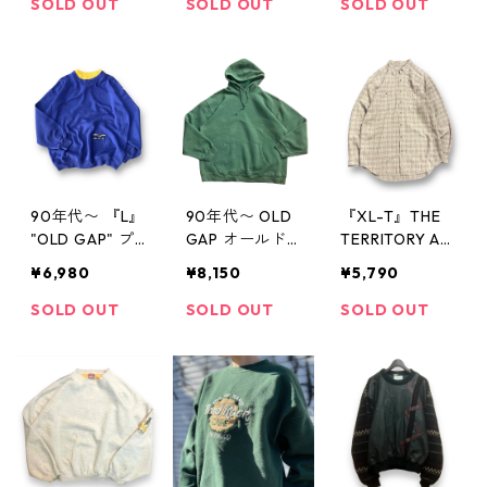
スウェット 紺
シャツ キュー
ツ 長袖シャツ
SOLD OUT
SOLD OUT
SOLD OUT
茄子紺 古着 古
バシャツ 開襟
パステルカラー
着屋 高円寺 ビ
シャツ 3つポケ
タータンチェッ
ンテージ n4051
白 古着 古着屋
ク アメカジ 春
6
高円寺 ビンテ
物 古着 古着屋
ージ n40517
高円寺 ビンテ
ージ n40508
90年代〜 『L』
90年代〜 OLD
『XL-T』THE
"OLD GAP" プ
GAP オールド
TERRITORY AH
リントスウェッ
ギャップ ギャ
EAD ザ・テリ
¥6,980
¥8,150
¥5,790
ト 無地スウェ
ップ パーカー
トリー・アヘッ
ット ネイビー
フーディ 緑 グ
ド 長袖シャツ
SOLD OUT
SOLD OUT
SOLD OUT
イエロー 古着
リーン 古着 古
ブランドシャツ
古着屋 高円寺
着屋 高円寺 ビ
デザインシャツ
ビンテージ n40
ンテージ n4031
総柄 チェック
402
3
ベージュ 赤 青
古着 古着屋 高
円寺 ビンテー
ジ n4030