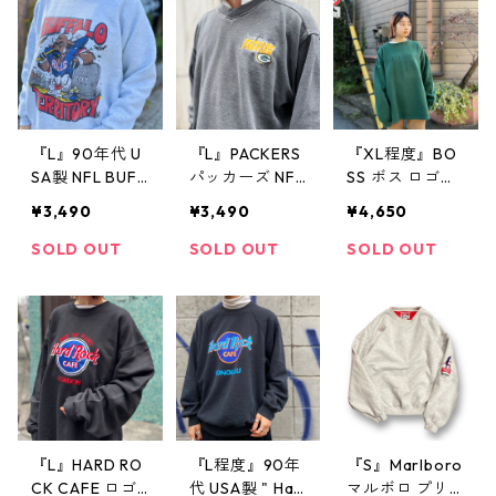
ーションT 古着
テージ
古着屋 高円寺
ヴィンテージ n
60513
『L』90年代 U
『L』PACKERS
『XL程度』BO
SA製 NFL BUFF
パッカーズ NFL
SS ボス ロゴス
ALO BILLS プリ
ロゴスウェット
ウェット 刺繍
¥3,490
¥3,490
¥4,650
ント スウェッ
刺繍 グレー 古
スウェット ト
ト FRUIT OF T
着 古着屋 高円
レーナー クル
SOLD OUT
SOLD OUT
SOLD OUT
HE LOOM グレ
寺 ビンテージ
ー 緑 古着 古着
ー 古着 古着屋
屋 高円寺 ビン
高円寺 ビンテ
テージ
ージ
『L』HARD RO
『L程度』90年
『S』Marlboro
CK CAFE ロゴ
代 USA製 " Har
マルボロ プリ