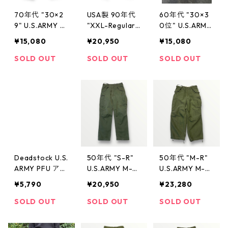
70年代 "30×2
USA製 90年代
60年代 "30×3
9" U.S.ARMY ア
"XXL-Regular"
0位" U.S.ARMY
ーミーチノ ミ
ASAT トライバ
チノトラウザー
¥15,080
¥20,950
¥15,080
リタリー 古着
ルカモ カーゴ
ズ カーキ ミリ
古着屋 高円寺
パンツ BDU ミ
タリー 古着 古
SOLD OUT
SOLD OUT
SOLD OUT
ビンテージ
リタリー 古着
着屋 高円寺 ビ
古着屋 高円寺
ンテージ
ビンテージ
Deadstock U.S.
50年代 "S-R"
50年代 "M-R"
ARMY PFU アメ
U.S.ARMY M-51
U.S.ARMY M-51
リカ軍 ナイロ
フィールドパン
フィールドパン
¥5,790
¥20,950
¥23,280
ン パンツ ブラ
ツ オリーブ ミ
ツ オリーブ ミ
ック ミリタリ
リタリー 古着
リタリー 古着
SOLD OUT
SOLD OUT
SOLD OUT
ー サイズ表
古着屋 高円寺
古着屋 高円寺
記：-- gd023
ビンテージ
ビンテージ