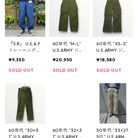
『S.R』 U.S.A.F
60年代 "M-L"
60年代 "XS-S"
トレーニングパ
U.S.ARMY ジャ
U.S.ARMY ジャ
ンツ ナイロン
ングルファティ
ングルファティ
¥9,350
¥20,950
¥18,580
パンツ ナイロ
ーグパンツ 4th
ーグパンツ 4th
ン ミリタリー
オリーブ ミリ
オリーブ ミリ
SOLD OUT
SOLD OUT
SOLD OUT
デッドストック
タリー 古着 古
タリー 古着 古
古着 古着屋 高
着屋 高円寺 ビ
着屋 高円寺 ビ
円寺 ヴィンテ
ンテージ
ンテージ
ージ
60年代 "30×3
60年代 "32×3
50年代 "33×27.
1" U.S.ARMY ベ
1" U.S.ARMY ア
5位" U.S.ARMY