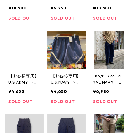
イカーパンツ
ーミーチノ チ
アーミーチノ
¥18,580
¥9,350
¥18,580
オリーブ ミリ
ノパン ミリタ
チノパン ミリ
タリー 古着 古
リー 古着 古着
タリー 古着 古
SOLD OUT
SOLD OUT
SOLD OUT
着屋 高円寺 ビ
屋 高円寺 ビン
着屋 高円寺 ビ
ンテージ
テージ
ンテージ
【お客様専用】
【お客様専用】
"85/80/96" RO
U.S.ARMY トレ
U.S.NAVY トレ
YAL NAVY ロイ
ーニングショー
ーニング ショ
ヤルネイビー
¥4,650
¥4,650
¥6,980
ツ
ーツ
コンバットパン
ツ 紺 ミリタリ
SOLD OUT
SOLD OUT
SOLD OUT
ー 古着 古着屋
高円寺 ビンテ
ージ