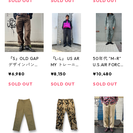
SOLD OUT
SOLD OUT
SOLD OUT
ック 古着 古着
ビンテージ
屋 高円寺 ビン
テージ
『S』OLD GAP
『L-L』 US AR
50年代 "M-R"
デザインパンツ
MY トレーニン
U.S.AIR FORCE
ミリタリー風
グパンツ トレ
K-2B フライン
¥6,980
¥8,150
¥10,480
ドローコード
パン ミリタリ
グスーツ フラ
カーキ 古着 古
ー パンツ ナイ
イトスーツ ミ
SOLD OUT
SOLD OUT
SOLD OUT
着屋 高円寺 ビ
ロン テック 黒
リタリー 古着
ンテージ
ブラック 古着
古着屋 高円寺
古着屋 高円寺
ビンテージ
ヴィンテージ