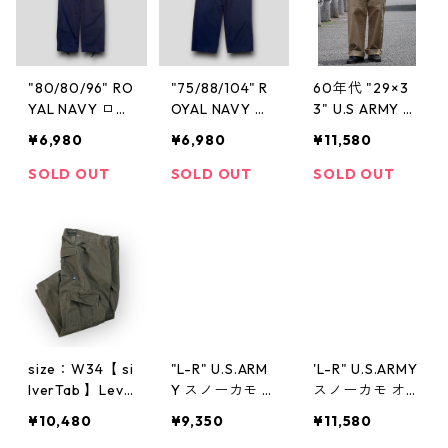
"80/80/96" RO
"75/88/104" R
60年代 "29×3
YAL NAVY ロイ
OYAL NAVY ロ
3" U.S ARMY チ
ヤルネイビー
イヤルネイビー
ノパン アーミ
¥6,980
¥6,980
¥11,580
コンバットパン
コンバットパン
ーチノ ミリタ
ツ 紺 ミリタリ
ツ 紺 ミリタリ
リー 古着 古着
SOLD OUT
SOLD OUT
SOLD OUT
ー 古着 古着屋
ー 古着 古着屋
屋 高円寺 ビン
高円寺 ビンテ
高円寺 ビンテ
テージ
ージ
ージ
size：W34【 si
"L-R" U.S.ARM
'L-R" U.S.ARMY
lverTab 】Lev
Y スノーカモ オ
スノーカモ オ
i's シルバータ
ーバーパンツ
ーバーパンツ
¥10,480
¥9,350
¥11,580
ブ リーバイス
白 ホワイト ミ
白 ホワイト ミ