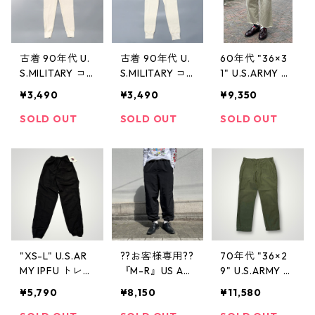
古着 90年代 U.
古着 90年代 U.
60年代 "36×3
S.MILITARY コ
S.MILITARY コ
1" U.S.ARMY ア
ールドウェザー
ールドウェザー
ーミーチノ ミ
¥3,490
¥3,490
¥9,350
サーマル アン
サーマル アン
リタリー 古着
ダーパンツ ミ
ダーパンツ ミ
古着屋 高円寺
SOLD OUT
SOLD OUT
SOLD OUT
リタリー 米軍
リタリー 米軍
ビンテージ
ビンテージ サ
ビンテージ サ
イズ表記：M(31
イズ表記：S(27
-34) gd7362
-30) gd7371
9
0
"XS-L" U.S.AR
??お客様専用??
70年代 "36×2
MY IPFU トレー
『M-R』US AR
9" U.S.ARMY ベ
ニングパンツ d
MY ナイロン ト
イカーパンツ
¥5,790
¥8,150
¥11,580
ead stock ミリ
レーニングパン
オリーブ 古着
タリー 黒 ブラ
ツ
古着屋 高円寺