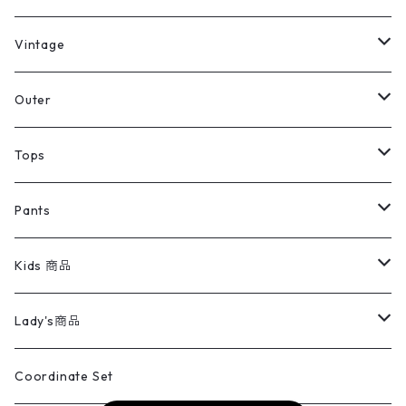
ミリタリーデッドストック
Vintage
アウター
Jacket
Outer
デニムジャケット
トップス
Tee
コート
Tops
ミリタリージャケット
半袖シャツ
パンツ
Sweat Shirts
デニムジャケット
Tシャツ
Pants
スイングトップ
長袖シャツ
デニムパンツ
REVERSE WEAVE
レディース
Pants
ミリタリージャケット
長袖シャツ
デニムパンツ
Kids 商品
カバーオール
Tシャツ・ロンT
ミリタリーパンツ
アウター
ブランドシャツ
501,505
キッズ
Shirts
スウィングトップ
半袖シャツ
ミリタリーパンツ
Vintage
Lady's商品
アウトドア
ポロシャツ
ワークパンツ
トップス
ストライプシャツ
バギーズデニム
アウター
Tops
ライフスタイル雑貨
Ladies
アウトドアナイロンジャケット
ポロシャツ
チノパンツ
Tops
Tシャツ
Coordinate Set