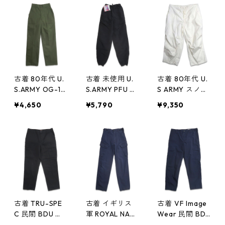
20n w60318
ビー 表記：S
記：XXL gd4
gd408606n w
08597n w602
60224
21
古着 80年代 U.
古着 未使用 U.
古着 80年代 U.
S.ARMY OG-10
S.ARMY PFU ア
S ARMY スノー
7 ユーティリテ
メリカ軍 ナイ
カモパンツ オ
¥4,650
¥5,790
¥9,350
ィ ベイカーパ
ロン パンツ ブ
ーバーパンツ
ンツ オリーブ
ラック ミリタ
ホワイト ミリ
ミリタリー 表
リー 表記：XS-
タリー 表記：X
記：W26L29
L gd408574n
L-REGULAR g
gd408596n w6
w60218
d408545n w6
0221
0214
古着 TRU-SPE
古着 イギリス
古着 VF Image
C 民間 BDU カ
軍 ROYAL NAV
Wear 民間 BDU
ーゴパンツ ブ
Y COMBAT カ
カーゴパンツ