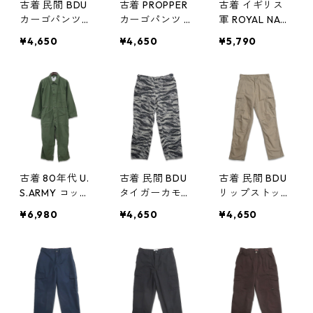
古着 民間 BDU
古着 PROPPER
古着 イギリス
カーゴパンツ
カーゴパンツ B
軍 ROYAL NAV
ダブルニー リ
DUパンツ ダブ
Y COMBAT カ
¥4,650
¥4,650
¥5,790
ップストップ
ルニー リップ
ーゴパンツ 表
ブラック 表
ストップ ネイ
記：80/76/92
記：L-REGULA
ビー 表記：L-R
gd405553n
R gd405743n
EGULAR gd4
w50424
w50507
05696n w505
02
古着 80年代 U.
古着 民間 BDU
古着 民間 BDU
S.ARMY コット
タイガーカモ
リップストップ
ンサテン カバ
迷彩柄 カーゴ
カーゴパンツ
¥6,980
¥4,650
¥4,650
ーオール オー
パンツ 表記：M
ベージュ 表
ルインワン つ
-REGULAR gd
記：SMALL RE
なぎ オリーブ
404954n w50
GULAR gd40
グリーン 米軍
316
3648n w4090
表記：M gd4
2
05057n w503
23