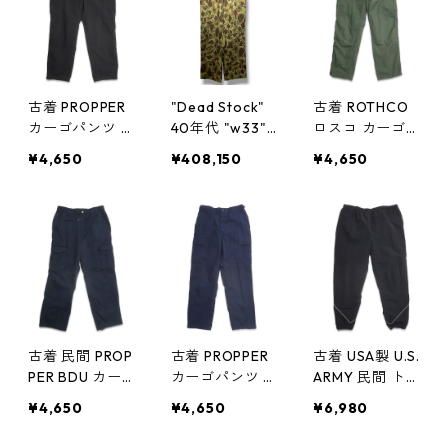
0721
60719
古着 PROPPER
"Dead Stock"
古着 ROTHCO
カーゴパンツ B
40年代 "w33"
ロスコ カーゴ
DUパンツ ダブ
U.S.ARMY M-4
パンツ BDUパ
¥4,650
¥408,150
¥4,650
ルニー リップ
3 ダックハンタ
ンツ ダブルニ
ストップ ブラ
ーカモパンツ
ー リップスト
ック 表記：L
古着 古着屋 高
ップ グリーン
gd409575n w6
円寺 ビンテー
表記：-- gd4
0530
ジ n60427
09135n w6041
8
古着 民間 PROP
古着 PROPPER
古着 USA製 U.S.
PER BDU カー
カーゴパンツ B
ARMY 民間 ト
ゴパンツ ネイ
DUパンツ ダブ
レーニング ナ
¥4,650
¥4,650
¥6,980
ビー 表記：W3
ルニー リップ
イロンパンツ
2L30 gd4088
ストップ ネイ
ブラック 表