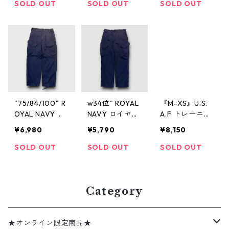
カーゴパンツ
リタリー 古着
リタリー 古着
SOLD OUT
SOLD OUT
SOLD OUT
カーキ 高円寺
古着屋 高円寺
古着屋 高円寺
古着 古着屋 ビ
ビンテージ
ビンテージ
ンテージ
"75/84/100" R
w34位" ROYAL
『M-XS』U.S.
OYAL NAVY ロ
NAVY ロイヤル
A.F トレーニン
イヤルネイビー
ネイビー コン
グパンツ ナイ
¥6,980
¥5,790
¥8,150
コンバットパン
バットパンツ
ロンパンツ リ
ツ 紺 ミリタリ
紺 ミリタリー
フレクター 青
SOLD OUT
SOLD OUT
SOLD OUT
ー 古着 古着屋
古着 古着屋 高
古着 古着屋 高
高円寺 ビンテ
円寺 ビンテー
円寺 ビンテー
ージ
ジ
ジ
Category
★オンライン限定商品★