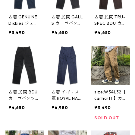
古着 GENUINE
古着 民間 GALL
古着 民間 TRU-
Dickies ジェニ
S カーゴパンツ
SPEC BDU カー
ュイン ディッ
ダブルニー リ
ゴパンツ リッ
¥3,490
¥4,650
¥4,650
キーズ カーゴ
ップストップ
プストップ ブ
パンツ ワーク
ブラック 表
ラウン 表記：
パンツ ネイビ
記：M-REGULA
W32L30 gd4
ー 表記：W30L
R gd403122n
02772n w406
32 gd403161
w40707
02
n w40711
古着 民間 BDU
古着 イギリス
size:W34L32【
カーゴパンツ
軍 ROYAL NAV
carhartt 】カ
ブラック 表
Y COMBAT カ
ーハート カー
¥4,650
¥6,980
¥3,490
記：S-REGULA
ーゴパンツ 表
ゴパンツ リッ
R gd401791n
記：80/72/88
プストップ ベ
SOLD OUT
w40224
gd312173n w
ージュ 古着 古
31218
着屋 高円寺 ビ