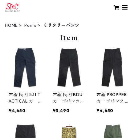
HOME
Pants
ミリタリーパンツ
Item
古着 民間 5.11 T
古着 民間 BDU
古着 PROPPER
ACTICAL カー
カーゴパンツ
カーゴパンツ B
ゴパンツ ダブ
ブラック 表
DUパンツ ダブ
¥4,650
¥3,490
¥4,650
ルニー リップ
記：W34L32
ルニー リップ
ストップ ネイ
gd410198n w6
ストップ ブラ
ビー 表記：L
0721
ック 表記：M-R
gd410199n w6
gd410178n w