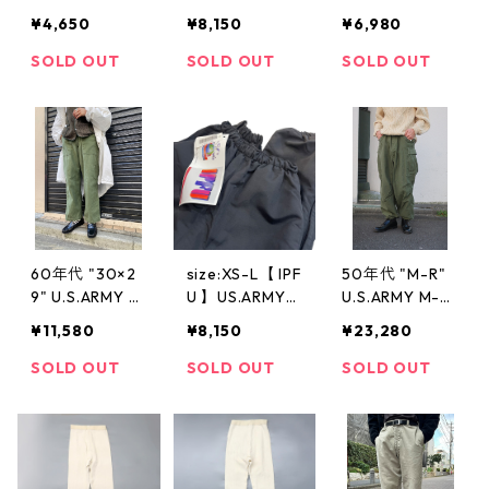
つなぎ サック
グパンツ ナイ
ン トレーニン
¥4,650
¥8,150
¥6,980
スブルー ミリ
ロンパンツ 黒
グパンツ ネイ
タリー サイズ
古着 古着屋 高
ビー 古着 古着
SOLD OUT
SOLD OUT
SOLD OUT
表記：40S gd
円寺 ビンテー
屋 高円寺 ビン
81835 OB03
ジ
テージ
60年代 "30×2
size:XS-L【 IPF
50年代 "M-R"
9" U.S.ARMY ベ
U 】US.ARMY
U.S.ARMY M-51
イカーパンツ
デッドストック
フィールドパン
¥11,580
¥8,150
¥23,280
コットンサテン
ナイロンパンツ
ツ オリーブ ミ
オリーブ ミリ
ミリタリーパン
リタリー 古着
SOLD OUT
SOLD OUT
SOLD OUT
タリー 古着 古
ツ ブラック 黒
古着屋 高円寺
着屋 高円寺 ビ
古着 古着屋 高
ビンテージ
ンテージ
円寺 ビンテー
ジ