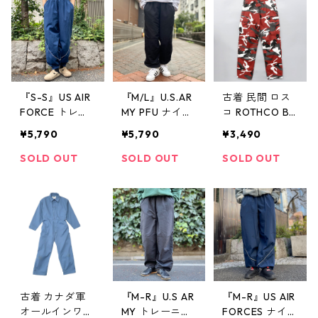
ンテージ
『S-S』US AIR
『M/L』U.S.AR
古着 民間 ロス
FORCE トレー
MY PFU ナイロ
コ ROTHCO BD
ニングパンツ
ントレーニング
U カーゴパンツ
¥5,790
¥5,790
¥3,490
ナイロンパンツ
パンツ 黒 古着
ミリタリー シ
PTU ネイビー
古着屋 高円寺
ティカモ マル
SOLD OUT
SOLD OUT
SOLD OUT
古着 古着屋 高
ビンテージ
チカラー サイ
円寺 ビンテー
ズ表記：S-REG
ジ
ULAR gd8238
4
古着 カナダ軍
『M-R』U.S AR
『M-R』US AIR
オールインワン
MY トレーニン
FORCES ナイロ