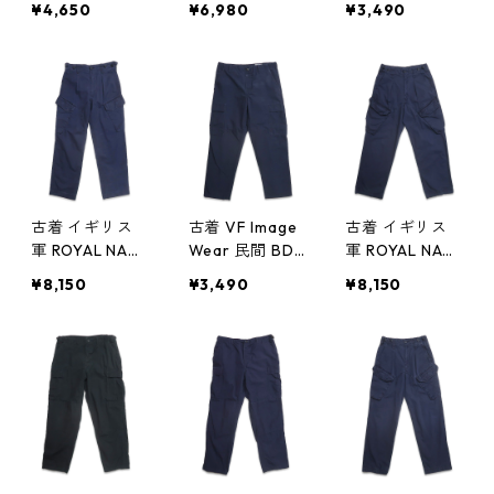
¥4,650
¥6,980
¥3,490
ラック 表記：L
ーゴパンツ 表
リップストップ
-REGULAR gd
記：85/80/96
ネイビー 表
408439n w601
gd407039n
記：M SH gd4
21
w50828
06197n w5060
5
古着 イギリス
古着 VF Image
古着 イギリス
軍 ROYAL NAV
Wear 民間 BDU
軍 ROYAL NAV
Y COMBAT カ
カーゴパンツ
Y COMBAT カ
¥8,150
¥3,490
¥8,150
ーゴパンツ 表
リップストップ
ーゴパンツ 表
記：75/80/96
ネイビー 表
記：75/76/92
gd406068n
記：M SH gd4
gd405846n
w50528
05958n w505
w50514
21