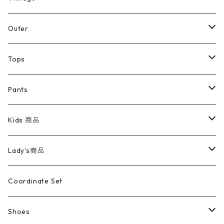
アウター
Jacket
Outer
デニムジャケット
トップス
Tee
コート
Tops
ミリタリージャケット
半袖シャツ
パンツ
Sweat Shirts
デニムジャケット
Tシャツ
Pants
スイングトップ
長袖シャツ
デニムパンツ
REVERSE WEAVE
レディース
Pants
ミリタリージャケット
長袖シャツ
デニムパンツ
Kids 商品
カバーオール
Tシャツ・ロンT
ミリタリーパンツ
アウター
ブランドシャツ
501,505
キッズ
Shirts
スウィングトップ
半袖シャツ
ミリタリーパンツ
Vintage
Lady's商品
アウトドア
ポロシャツ
ワークパンツ
トップス
ストライプシャツ
バギーズデニム
アウター
Tops
ライフスタイル雑貨
Ladies
アウトドアナイロンジャケット
ポロシャツ
チノパンツ
Tops
Tシャツ
Coordinate Set
ウールジャケット
スウェット・トレーナー
コーデュロイパンツ
ボトムス
コーデュロイシャツ
フレアデニム
トップス
Pants
ラグ・ブランケット
ブランド
Sweater
スポーツナイロンジャケット
スウェット・パーカ
イージーパンツ
Pants
ブラウス／シャツ／デザイントップス
Shoes