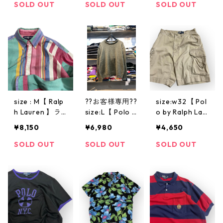
フ ビッグシャ
ビッグシャツ
グシャツ チェ
SOLD OUT
SOLD OUT
SOLD OUT
ツ ラルフシャ
長袖シャツ ボ
ックシャツ ギ
ツ チェック柄
タンダウンシャ
ンガムチェック
ボタンダウン
ツ ストライプ
長袖シャツ チ
シャツ グリー
シャツ 青 白 古
ェック柄 ボタ
ン レッド 緑 赤
着 古着屋 高円
ンダウン グリ
古着 古着屋 高
寺 ビンテージ
ーン 緑 古着 古
円寺 ビンテー
着屋 高円寺 ビ
ジ
ンテージ
size : M【 Ralp
??お客様専用??
size:w32【 Pol
h Lauren 】ラ
size:L【 Polo b
o by Ralph Lau
ルフローレン
y Ralph Lauren
ren 】ポロバイ
¥8,150
¥6,980
¥4,650
長袖シャツ ス
】ラルフローレ
ラルフローレン
トライプシャツ
ン コットンニ
カーゴショーツ
SOLD OUT
SOLD OUT
SOLD OUT
ボタンダウンシ
ット ロールネ
カーゴパンツ
ャツ マルチカ
ック カーキ 緑
ショートパンツ
ラー 古着 古着
古着 古着屋 高
ハーフパンツ
屋 高円寺 ビン
円寺 ビンテー
短パン ラルフ
テージ
ジ
ベージュ 古着
古着屋 高円寺
ビンテージ