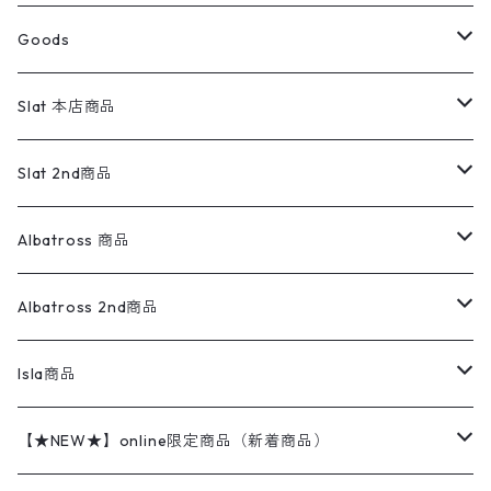
コート
パーカー
スウェットパンツ
ワンピース
スウェードシャツ
ブラックデニム
ボトムス
ラルフローレン
プリントスウェット
長袖
Goods
ワークジャケット
ベスト
スラックス
ベスト／キャミソール
22cm以下
Goods
ナイロンジャケット
セーター・カーディガン
ジャージパンツ
ウールシャツ
ワンピース
リーバイス
ロゴスウェット
半袖
Military
テーラードジャケット
セーター・カーディガン
ワークパンツ
スウェット
22.5cm
バンダナ
Slat 本店商品
ダウンジャケット・ベスト
スラックス
リネンシャツ
ロンパース
エルエルビーン
無地スウェット
アランセーター
ウールジャケット
フリース
コーデュロイパンツ
ニット
23cm
Outer
Slat 2nd商品
ベスト
オーバーオール・つなぎ
柄シャツ
アディダス
キャラスウェット
ウールセーター
ダウンジャケット
オーバーオール・つなぎ
ジャケット
23.5cm
Tee
アウター
Albatross 商品
コーチジャケット
チノパン
ワークシャツ
ナイキ
REVERSE WEAVE
コットン
ハンティングジャケット
レザージャケット
ショーツ
スカート
24cm
Shirts
長袖シャツ
Vintage sweater
Albatross 2nd商品
フリースジャケット・ベスト
ウールパンツ
ミリタリー
チャンピオン
アクリル
アウトドアジャケット
S/S Shirts
アウトドアシャツ
Otherジャケット
Otherパンツ
パンツ(w30以下)
24.5cm
Sweat Shirts
半袖シャツ
Outer
70sアイテム
Isla商品
レザー
ペインターパンツ
ネルシャツ
カーハート
コート
L/S Shirts
ブランドシャツ
REVERSE WEAVE
アウトドアシャツ
Sailing Jacket
ワンピース
25cm
Sweater
スウェット シャツ
Other Tops
Marlboro
2点セットコーデ
【★NEW★】online限定商品（新着商品）
テーラードジャケット
ショートパンツ
ディッキーズ
ライトジャケット