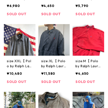
ph Lauren 】ポ
Ralph Lauren
h Lauren 】ポ
¥6,980
¥4,650
¥5,790
ロ ラルフロー
ロゴスウェット
ロバイラルフロ
レン ナイロン
赤 古着 古着屋
ーレン ラルフ
SOLD OUT
SOLD OUT
SOLD OUT
ジャケット レ
高円寺 ビンテ
チノパンツ チ
ッド ネイビー
ージ
ノパン コット
赤 紺 古着 古着
ン グリーン 緑
屋 高円寺 ビン
古着 古着屋 高
テージ
円寺 ビンテー
ジ
size:XXL【 Pol
size:XL【 Polo
size:M【 Polo
o by Ralph Lau
by Ralph Laure
by Ralph Laure
ren 】ポロバイ
n 】ラルフロー
n 】ポロ ラルフ
¥10,480
¥11,580
¥4,650
ラルフローレン
レン スイング
ローレン ロゴ
ラルフ フリー
トップ 裏起毛
スウェット ワ
SOLD OUT
SOLD OUT
SOLD OUT
スジャケット
黒 古着 古着屋
ンポイント ハ
フリース フル
高円寺 ビンテ
ーフジップ 赤
ジップ パーラ
ージ
古着 古着屋 高
ーテック グレ
円寺 ビンテー
ー 古着 古着屋
ジ