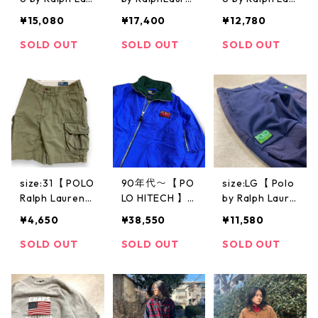
ren fleece jack
n】ラルフロー
ren"swingto
¥15,080
¥17,400
¥12,780
et】フリース
レン ダウンコ
p】ラルフロー
ボア スイング
ート ダウンジ
レン サーモン
SOLD OUT
SOLD OUT
SOLD OUT
トップ ラルフ
ャケット N-3B
ピンク スイン
ローレン 古着
タイプ ミリタ
グトップ ブル
古着屋 高円寺
リーサンプリン
ゾン ドラズラ
ビンテージ n41
グ ネイビー 古
ージャケット
212
着 古着屋 高円
オーバーサイズ
寺 ビンテージ n
コットン 古着
50108
古着屋 高円寺
ビンテージ n50
402
size:31【 POLO
90年代〜【 PO
size:LG【 Polo
Ralph Lauren
LO HITECH 】P
by Ralph Laure
】ポロ ラルフ
olo by Ralph L
n 】ラルフロー
¥4,650
¥38,550
¥11,580
ローレン ハー
auren ポロハイ
レン スウェッ
フパンツ カー
テック ポロ ラ
トパンツ ナイ
SOLD OUT
SOLD OUT
SOLD OUT
ゴショーツ シ
ルフローレン
ロン切り替え P
ョーツ カーキ
ナイロンジャケ
olo HITECH 紺
緑 古着 古着屋
ット 中綿ナイ
古着 古着屋 高
高円寺 ビンテ
ロンジャケット
円寺 ビンテー
ージ
裏地フリース
ジ