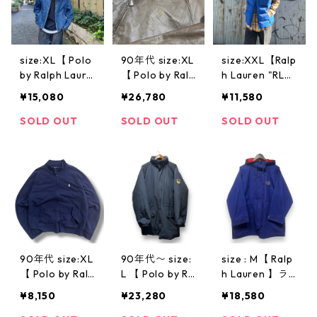
高円寺 ビンテ
ージ
size:XL【 Polo
90年代 size:XL
size:XXL【Ralp
by Ralph Laure
【 Polo by Ralp
h Lauren "RL
n 】ラルフロー
h Lauren 】ポ
X"】ラルフロー
¥15,080
¥26,780
¥11,580
レン スイング
ロ ラルフロー
レン ダウン フ
トップ デニム
レン レザージ
ェザー ダウン
SOLD OUT
SOLD OUT
SOLD OUT
チンストラップ
ャケット 立ち
ベスト 青 ブル
青 古着 古着屋
襟 ブラウン 古
ー 古着 古着屋
高円寺 ビンテ
着 古着屋 高円
高円寺 ヴィン
ージ
寺 ビンテージ
テージ n31208
90年代 size:XL
90年代〜 size:
size : M【 Ralp
【 Polo by Ralp
L 【 Polo by Ra
h Lauren 】ラ
h Lauren 】ポ
lph Lauren 】
ルフローレン
¥8,150
¥23,280
¥18,580
ロバイラルフロ
ポロバイラルフ
ラルフ スイン