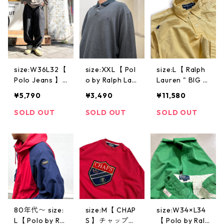
古着 古着屋 高
ロー 紺 黄色 古
ビンテージ
円寺 ビンテー
着 古着屋 高円
ジ
寺 ビンテージ
size:W36L32【
size:XXL【 Pol
size:L【 Ralph
Polo Jeans 】
o by Ralph Lau
Lauren " BIG S
ポロジーンズ
ren 】ポロバイ
HIRT " 】ラルフ
¥5,790
¥3,490
¥11,580
ブラックデニム
ラルフローレン
ローレン ビッ
パンツ ジーン
ラルフ ポロシ
グシャツ コッ
SOLD OUT
SOLD OUT
SOLD OUT
ズ 黒 古着 古着
ャツ 長袖シャ
トンシャツ 黄
屋 高円寺 ビン
ツ グリーング
イエロー 高円
テージ
レー 古着 古着
寺 ビンテージ
屋 高円寺 ビン
古着 古着屋
テージ
80年代〜 size:
size:M【 CHAP
size:W34×L34
L【 Polo by Ral
S 】チャップス
【 Polo by Ralp