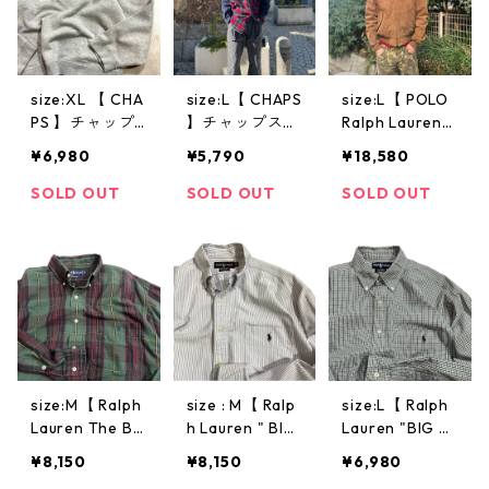
青 緑 古着 古着
屋 高円寺 ビン
テージ
size:XL 【 CHA
size:L【 CHAPS
size:L【 POLO
PS 】チャップ
】チャップス
Ralph Lauren
ス プリントス
ラルフローレン
】ラルフローレ
¥6,980
¥5,790
¥18,580
ウェット 星条
コーデュロイシ
ン スエードジ
旗 グレー ロゴ
ャツ 長袖シャ
ャケット レザ
SOLD OUT
SOLD OUT
SOLD OUT
スウェット 古
ツ チェック柄
ージャケット
着 古着屋 高円
コットンシャツ
スタンドカラー
寺 ヴィンテー
レッド ネイビ
茶 古着 古着屋
ジ
ー 赤 紺 古着 古
高円寺 ビンテ
着屋 高円寺 ビ
ージ
ンテージ
size:M【 Ralph
size : M【 Ralp
size:L【 Ralph
Lauren The Big
h Lauren " BIG
Lauren "BIG S
Shirt 】ラルフ
SHIRT " 】ラル
HIRT" 】ラルフ
¥8,150
¥8,150
¥6,980
ローレン ラル
フ・ローレン
ローレン ビッ