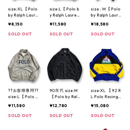
size:XL【 Polo
size:L【 Polo b
size : M【 Polo
by Ralph Laure
y Ralph Lauren
by Ralph Laure
n 】ポロバイラ
】ポロバイラル
n 】ポロバイラ
¥8,150
¥11,580
¥18,580
ルフローレン
フローレン ラ
ルフローレン
ラルフローレン
ルフローレン
ラルフ スーサ
SOLD OUT
SOLD OUT
SOLD OUT
ラルフ ロゴス
ラルフ ロゴス
イド ウールセ
ウェット ハー
ウェット スウ
ーター ニット
フジップ ポケ
ェット ハーフ
黒 緑 古着 古着
付き ネイビー
ジップ 霜降り
屋 高円寺 ビン
古着 古着屋 高
グレー グレー
テージ n40226
円寺 ビンテー
古着 古着屋 高
ジ n40221
円寺 ビンテー
ジ n40221
??お客様専用??
90年代 size:M
size:XL 【 92 R
size:L【 Polo b
【 Polo by Ralp
L Polo Racing
y Ralph Lauren
h Lauren 】ポ
】スウェット
¥11,580
¥12,780
¥15,080
】ポロバイラル
ロ ラルフロー
マルチカラー
フローレン ラ
レン フリース
古着 古着屋 n4
SOLD OUT
SOLD OUT
SOLD OUT
ルフローレン
ジャケット 古
0314
ラルフ ロゴス
着 古着屋 高円