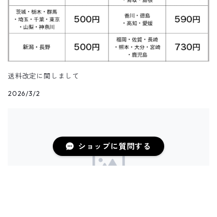
その他半袖シャツ
タンクトップ&ゲームシャツ
ジップセーター
パンツ
パンツ
デニム・コーデュロイ・ボアベスト
22.0cm
トップス
Goods
5月NEWアイテム（2025）
レザージャケット
ファーコート
リンガーTシャツ
クライミング・アウトドアショートパンツ
無地・コットンシャツ
ジェイクルー
長袖Tシャツ
カウチンセーター
レザーベスト
22.5cm
パンツ
トップス
デニム・コーデュロイジャケット
Kids
4月NEWアイテム（2025）
その他コート
長袖Tシャツ
その他ショートパンツ
ストライプシャツ
オシュコシュ
その他セーター
フリースベスト
23.0cm
パンツ
その他ジャケット
アウター
ブランドTシャツ
3月NEWアイテム（2025）
送料改定に関しまして
ブラウス
ドッカーズ
2026/3/2
ニットベスト
23.5cm
アウター
トップス
その他Tシャツ
アウター
2月NEWアイテム（2025）
ボーイスカウトシャツ
その他
ウールベスト
24.0cm
パンツ
トップス
アウター
1月NEWアイテム（2025）
柄シャツ
ショップに質問する
ハンティングベスト
24.5cm
パンツ
トップス
アウター
12月NEWアイテム（2024）
リネンシャツ
その他ベスト
25.0cm
パンツ
トップス
アウター
フェイクスウェードシャツ
11月NEWアイテム
25.5cm
キーワードから探す