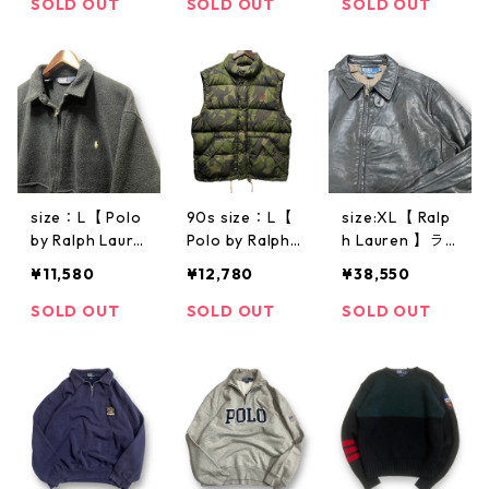
ーレン ラルフ
ローレン ラル
グトップ フー
SOLD OUT
SOLD OUT
SOLD OUT
ローレン スウ
フ スーサイド
ド付き ラグラ
ィングトップ
スキー ダウン
ンスリーブ 青
鹿子生地 G9タ
ジャケット TS5
赤 古着 古着屋
イプ 紺 ネイビ
高円寺 ビンテ
ー 古着 古着屋
ージ n40111
高円寺 ビンテ
ージ n40418
size：L【 Polo
90s size：L【
size:XL【 Ralp
by Ralph Laure
Polo by Ralph
h Lauren 】ラ
n 】ポロ ラルフ
Lauren 】ポロ
ルフローレン
¥11,580
¥12,780
¥38,550
ローレン フリ
ラルフローレン
レザージャケッ
ースジャケット
ダウンベスト
ト スウィング
SOLD OUT
SOLD OUT
SOLD OUT
ポーラテック
ベスト ナイロ
トップ ブルゾ
黒 高円寺 古着
ンベスト フェ
ン レザー チン
古着屋 ビンテ
ザー カモフラ
ストラップ 黒
ージ n40118
高円寺 古着 古
古着 古着屋 高
着屋 ビンテー
円寺 ビンテー
ジ n40124
ジ