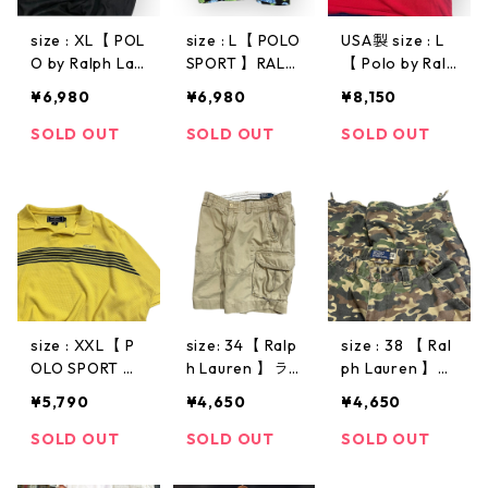
size : XL【 POL
size : L【 POLO
USA製 size : L
O by Ralph Lau
SPORT 】RALP
【 Polo by Ralp
ren 】ポロバイ
H LAUREN ポロ
h Lauren 】Th
¥6,980
¥6,980
¥8,150
ラルフローレン
スポーツ ラル
e Big Shirt ラル
プリントTシャ
フローレン 半
フローレン 半
SOLD OUT
SOLD OUT
SOLD OUT
ツ リンガーTシ
袖シャツ 開襟
袖ポロシャツ
ャツ カレッジ
シャツ レーヨ
ポロシャツ ビ
ロゴ 紫 黒 古着
ンシャツ オー
ッグシャツ エ
古着屋 高円寺
ルオーバー 黒
ンブレムロゴ
ビンテージ
水色 緑 古着 古
ボーダー 赤 紺
着屋 高円寺 ビ
古着 古着屋 高
ンテージ
円寺 ビンテー
ジ
size : XXL【 P
size: 34【 Ralp
size : 38 【 Ral
OLO SPORT 】
h Lauren 】ラ
ph Lauren 】ラ
ポロスポーツ
ルフローレン
ルフローレン
¥5,790
¥4,650
¥4,650
半袖ポロシャツ
ショーツ ショ
ショーツ ショ
ポロシャツ ボ
ートパンツ 短
ートパンツ 短
SOLD OUT
SOLD OUT
SOLD OUT
ーダー 黄 古着
パン チノパン
パン チノ チノ
古着屋 高円寺
チノショーツ
ショーツ カー