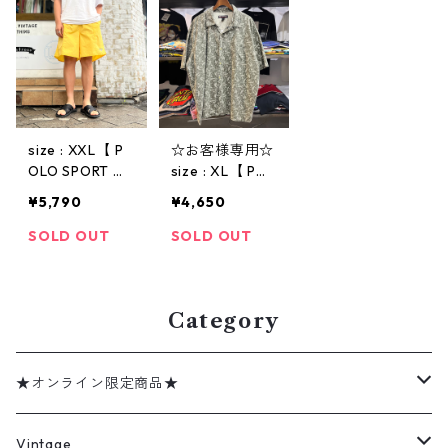
ビンテージ
ベージュ 古着
ゴショーツ ミ
古着屋 高円寺
リタリー カモ
ビンテージ
柄 迷彩 緑 古着
古着屋 高円寺
ビンテージ
size : XXL【 P
☆お客様専用☆
OLO SPORT 】
size : XL【 POL
ポロ・スポーツ
O JEANS 】ポ
¥5,790
¥4,650
ラルフローレン
ロジーンズ 半
ショートパンツ
袖シャツ 総柄
SOLD OUT
SOLD OUT
スイムショーツ
カーキ 古着 古
ナイロンショー
着屋 高円寺 ビ
ツ ショーツ 黄
ンテージ n3815
古着 古着屋 高
Category
円寺 ビンテー
ジ n3814
★オンライン限定商品★
ミリタリーデッドストック
Vintage