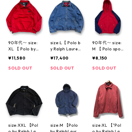
ウェット スウ
寺 ビンテージ n
ェット ハーフ
40229
ジップ 霜降り
グレー グレー
古着 古着屋 高
円寺 ビンテー
ジ n40221
90年代〜 size:
size:L【 Polo b
90年代〜 size:
XL 【 Polo by R
y Ralph Lauren
M 【 Polo spor
alph Lauren 】
】ポロバイラル
t 】ポロスポー
¥11,580
¥17,400
¥8,150
POLO HITECH
フローレン ラ
ツ ラルフロー
ラルフローレン
ルフローレン
レン ナイロン
SOLD OUT
SOLD OUT
SOLD OUT
ポロハイテック
スイングトップ
ジャケット ア
ナイロンジャケ
スウィングトッ
ノラックジャケ
ット ポロ プル
プ デニムスウ
ット ラグラン
オーバー 赤 古
ィング デニム
スリーブ 赤 紺
着 古着屋 高円
ジャケット フ
古着 古着屋 高
寺 ビンテージ n
ルジップ ブル
円寺 ビンテー
40322
ーデニム ブル
ジ n40424
ー 青 古着 古着
屋 高円寺 ビン
size:XXL 【Pol
size:M 【Polo
size:XL 【"Pol
テージ n40416
o by Ralph Lau
by RalphLaure
o by Ralph Lau