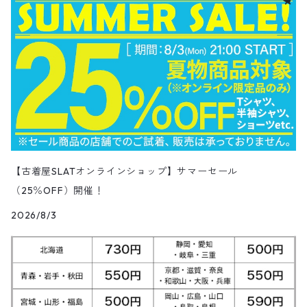
レザージャケット
Track jacket
ブラックデニム
ウールジャケット
ナイロンジャケット・ウィンドブレーカー
Short Pants
ロングコート
アニメ・キャラクターTシャツ
コート
その他デニムパンツ
Corduroy Shirt
ミリタリー・カーゴパンツ
シャツ
Easy Pants
スエードシャツ
パンツ
ペインターショートパンツ
スラックスパンツ
トップス
ボタンダウンシャツ
ハーフ丈スカート
ハット
ブルックスブラザーズ
Sneaker
コットンセーター
長袖
アウター
アロハシャツ
マフラー・ストール
キッズ
Design item
ポロシャツ
Blouse
12月NEWアイテム（2025）
チュニック
パンプス
ハンガー
ペインターパンツ
ダウンジャケット
スタジャン
Corduroy Pants
ステンカラーコート
アドバタイジングTシャツ
その他デザインジャケット
Fakesuède Shirt
オーバーオール
Chino Pants
コーデュロイシャツ
スイムショートパンツ
デニムパンツ
パンツ
ウールシャツ
ミニスカート
ニットキャップ
ラングラー
Leather Shose
アクリルセーター
半袖
トップス
キューバシャツ
バンダナ
トップス
長袖ポロシャツ
長袖
アウター
ベスト
Carhartt
Tシャツ
Tee
11月NEWアイテム（2025）
ワンピース
ショーツ
Otherジャケット
テーラードジャケット
Work Pants
トレンチコート
サーフ・スケートTシャツ
クライミング・アウトドアパンツ
Corduroy Pants
半袖ブランド&コットンデザインシャツ
キュロットパンツ
コーデュロイパンツ
ウエスタンシャツ
その他スカート
リー
ウールセーター
ノースリーブ
パンツ
ボタンダウンシャツ
アクセサリー
パンツ
半袖ポロシャツ
半袖
トップス
ハードロックカフェ&プラネットハリウッド
アウター
長袖
Ralph Lauren
シューズ
Polo Shirts
10月NEWアイテム（2025）
スウェット
コーデュロイパンツ
デニムジャケット
ワークジャケット
Over-all
モッズコート
無地Tシャツ
スウェットパンツ
Painter Pants
半袖シルク&レーヨン&ポリエステル素材シャツ
パッチワークショートパンツ
ワークパンツ&オーバーオール
ミリタリーシャツ
リーボック
カーディガン
ボウリングシャツ
ネクタイ・蝶ネクタイ
パンツ
プリントTシャツ
トップス
半袖
アウター
トレーナー
Character Items
小物
Vest
9月NEWアイテム（2025）
セーター
【古着屋SLATオンラインショップ】サマーセール
ワークパンツ
ピステジャケット
カバーオール
デニム・コーデュロイコート
ボーダー・ジャガードTシャツ
スラックス・プリーツパンツ
Work Pants
コーデュロイショートパンツ
チノパンツ
ラガーシャツ
ギャップ
（25％OFF）開催！
ベスト
ボーイスカウトシャツ
ベルト・サスペンダー
バンドTシャツ
パンツ
ノースリーブ
トップス
パーカー
アウター
Vネックセーター
Other Tops
8月NEWアイテム（2025）
カーディガン
ダウン・中綿ジャケット
2026/8/3
ガウン・ルームロープ
アニマルプリントTシャツ
レザーパンツ
Short
カーゴショートパンツ
イージータイプパンツ
デニム・シャンブレーシャツ
ペンドルトン
ボックスシャツ
バッジ
キャラクターTシャツ
花柄
パンツ
ジップスウェット
トップス
クルーネックセーター
アウター
Skirt
7月NEWアイテム（2025）
ベスト
ウールジャケット
ショップコート
カレッジTシャツ
ジャージ・トラックパンツ
スポーツショートパンツ
ジャージ&スウェット系パンツ
ワークシャツ
タウンクラフト
ブラウス
チームTシャツ
ヴィンテージ
その他スウェット
パンツ
タートルネックセーター
トップス
トップス
ダウン・中綿ベスト
Shoes
6月NEWアイテム（2025）
ハンティングジャケット
ダウンコート
モーターサイクル・レーシングTシャツ
その他ロングパンツ
チェック柄ショートパンツ
ショートパンツ
コットン・チェックシャツ
カルバンクライン