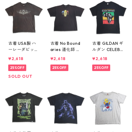
記：2XL gd41
記：XL gd410
0327n w6073
326n w60730
0
古着 USA製 ハ
古着 No Bound
古着 GILDAN ギ
ーレーダビッド
aries 道化師 プ
ルダン CELEBR
ソン HARLEY-D
リントTシャツ
ATE BLACK HIS
¥2,618
¥2,618
¥2,618
AVIDSON モー
ブラック 表
TORY プリント
ターサイクル
25%OFF
記：XL gd410
25%OFF
Tシャツ ブラッ
25%OFF
プリントTシャ
324n w60730
ク 表記：L gd
SOLD OUT
ツ ブラック 表
410323n w607
記：L gd4103
30
25n w60730