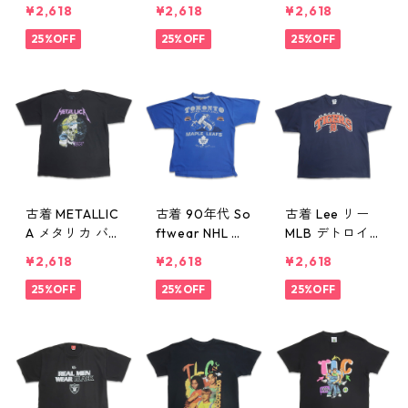
ドリックス バ
バンドTシャツ
ELIN レッド ツ
¥2,618
¥2,618
¥2,618
ンドTシャツ プ
プリントTシャ
ェッペリン バ
リントTシャツ
25%OFF
ツ ブラック 表
25%OFF
ンドTシャツ プ
25%OFF
ブラック 表
記：M gd410
リントTシャツ
記：-- gd410
390n w60806
ブラック 表
391n w60806
記：XL gd410
389n w60806
古着 METALLIC
古着 90年代 So
古着 Lee リー
A メタリカ バン
ftwear NHL ト
MLB デトロイ
ドTシャツ バン
ロント・メープ
ト・タイガース
¥2,618
¥2,618
¥2,618
T プリントTシ
ルリーフス プ
プリントTシャ
ャツ ブラック
25%OFF
リントTシャツ
25%OFF
ツ ネイビー 表
25%OFF
表記：XL gd4
ブルー 表記：L
記：2X gd410
10388n w6080
gd410379n
378n w60805
6
w60805