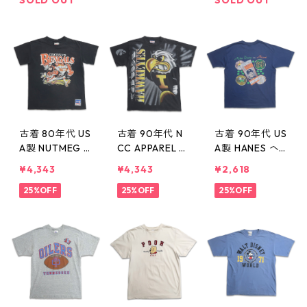
gd410368n
367n w60804
d410366n w60
w60804
804
古着 80年代 US
古着 90年代 N
古着 90年代 US
A製 NUTMEG N
CC APPAREL T
A製 HANES ヘ
FL シンシナテ
ULTEX カレッ
インズ カレッ
¥4,343
¥4,343
¥2,618
ィ ベンガルズ J
ジ アイオワ ホ
ジ ノートルダ
ack Davis プリ
25%OFF
ークアイズ プ
25%OFF
ム ファイティ
25%OFF
ントTシャツ シ
リントTシャツ
ング アイリッ
ングルステッチ
ブラック 表
シュ プリントT
ブラック 表
記：L gd4103
シャツ シング
記：M gd410
57n w60802
ルステッチ ネ
358n w60802
イビー 表記：X
L gd410356n
w60802