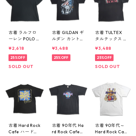
古着 ラルフロ
古着 GILDAN ギ
古着 TULTEX
ーレン POLO R
ルダン カント
タルテックス T
ALPH LAURAN
リーミュージッ
OOL バンドTシ
¥2,618
¥3,488
¥3,488
ワンポイント
クデュオ Broo
ャツ バンT プリ
ロゴ 半袖 Tシャ
25%OFF
ks & Dunn バン
25%OFF
ントTシャツ ブ
25%OFF
ツ ブラック 表
ドTシャツ バン
ラック 表記：X
SOLD OUT
SOLD OUT
記：XXL gd41
T プリントTシ
L gd410295n
0302n w6072
ャツ ブラック
w60728
9
表記：XL gd4
10296n w6072
8
古着 Hard Rock
古着 90年代 Ha
古着 90年代～
Cafe ハードロ
rd Rock Cafe
Hard Rock Caf