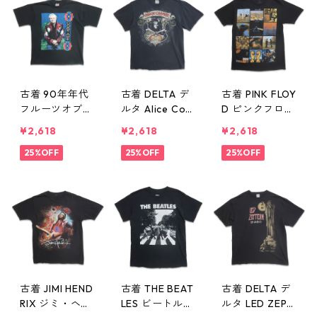
w60806
806
古着 90年年代
古着 DELTA デ
古着 PINK FLOY
フルーツオブザ
ルタ Alice Coo
D ピンクフロイ
ルーム カント
per アリス・ク
ド バンドTシャ
¥2,618
¥2,618
¥2,618
リー・ミュージ
ーパー バンドT
ツ プリントTシ
ック George J
25%OFF
シャツ プリン
25%OFF
ャツ ブラック
25%OFF
ones ジョー
トTシャツ ブラ
表記：L gd41
ジ・ジョーンズ
ック 表記：M
0392n w6080
バンドTシャツ
gd410393n w6
6
バンT プリント
0806
Tシャツ シング
ルステッチ ブ
ラック 表記：X
L gd410394n
w60806
古着 JIMI HEND
古着 THE BEAT
古着 DELTA デ
RIX ジミ・ヘン
LES ビートルズ
ルタ LED ZEPP