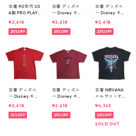
古着 90年代 US
古着 ディズニ
古着 ディズニ
A製 PRO PLAYE
ー Disney キャ
ー Disney キャ
R NFL テネシ
ラクター POOH
ラクター ミッ
¥2,618
¥2,618
¥2,618
ー・オイラーズ
プーさん 刺繍 T
キー プリントT
プリントTシャ
25%OFF
シャツ ベージ
25%OFF
シャツ ブルー
25%OFF
ツ シングルス
ュ 表記：XXL
系 表記：L gd
テッチ 杢グレ
gd410348n w6
410347n w608
ー 表記：L gd
0801
01
410355n w608
02
古着 ディズニ
古着 ディズニ
古着 NIRVANA
ー Disney キャ
ー Disney キャ
ニルヴァーナ
ラクター ミッ
ラクター ミッ
バンドTシャツ
¥2,618
¥2,618
¥4,343
キー 刺繍 Tシャ
キー 刺繍 Tシャ
プリントTシャ
ツ レッド 表
25%OFF
ツ バーガンデ
25%OFF
ツ ブラック 表
25%OFF
記：-- gd410
ィー 表記：L
記：XL gd410
SOLD OUT
346n w60801
gd410345n w6
342n w60731
0801