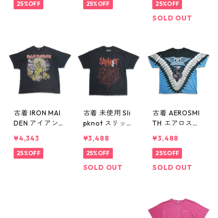
N モーターサイ
25%OFF
ターサイクル
25%OFF
バンドTシャツ
25%OFF
クル プリントT
プリントTシャ
バンT プリント
SOLD OUT
シャツ 杢グレ
ツ オレンジ 表
Tシャツ ブラッ
ー 表記：S gd
記：XL gd410
ク 表記：L gd
410267n w607
266n w60726
410259n w607
26
25
古着 IRON MAI
古着 未使用 Sli
古着 AEROSMI
DEN アイアン
pknot スリップ
TH エアロスミ
メイデン バン
ノット バンドT
ス バンドTシャ
¥4,343
¥3,488
¥3,488
ドTシャツ プリ
シャツ バンT プ
ツ プリントTシ
ントTシャツ ブ
25%OFF
リントTシャツ
25%OFF
ャツ タイダイ
25%OFF
ラック 表記：-
ブラック 表
柄 表記：-- g
SOLD OUT
SOLD OUT
- gd410258n
記：XXL gd41
d410256n w60
w60725
0257n w60725
725