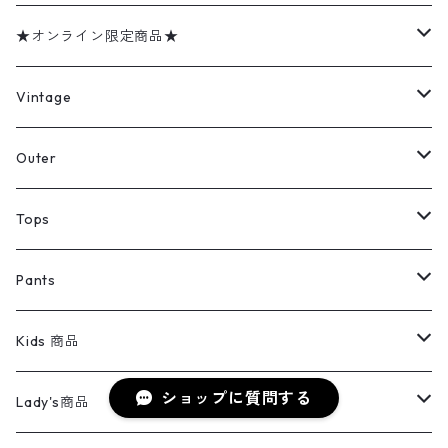
★オンライン限定商品★
ミリタリーデッドストック
Vintage
アウター
Jacket
Outer
デニムジャケット
トップス
Tee
コート
Tops
ミリタリージャケット
半袖シャツ
パンツ
Sweat Shirts
デニムジャケット
Tシャツ
Pants
スイングトップ
長袖シャツ
デニムパンツ
REVERSE WEAVE
レディース
Pants
ミリタリージャケット
長袖シャツ
デニムパンツ
Kids 商品
カバーオール
Tシャツ・ロンT
ミリタリーパンツ
ショップに質問する
アウター
ブランドシャツ
501,505
キッズ
Shirts
スウィングトップ
半袖シャツ
ミリタリーパンツ
Vintage
Lady's商品
アウトドア
ポロシャツ