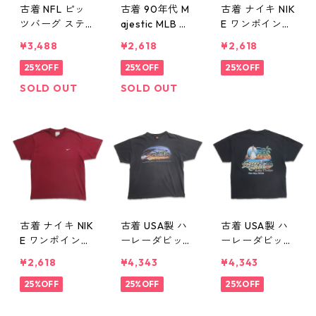
古着 NFL ピッ
古着 90年代 M
古着 ナイキ NIK
ツバーグ ステ
ajestic MLB ブ
E ワンポイント
ィーラーズ NFL
レーブス イン
Tシャツ ネイビ
¥3,488
¥2,618
¥2,618
創設周年記念
ディアンス リ
ー 表記：L gd
プリントTシャ
25%OFF
ーグ優勝記念
25%OFF
410333n w607
25%OFF
ツ シングルス
プリントTシャ
31
SOLD OUT
SOLD OUT
テッチ ブラッ
ツ シングルス
ク 表記：-- g
テッチ ブラッ
d410336n w60
ク 表記：L gd
731
410335n w607
31
古着 ナイキ NIK
古着 USA製 ハ
古着 USA製 ハ
E ワンポイント
ーレーダビッド
ーレーダビッド
Tシャツ バーガ
ソン HARLEY-D
ソン HARLEY-D
¥2,618
¥4,343
¥4,343
ンディ 表記：L
AVIDSON モー
AVIDSON モー
gd410332n
25%OFF
ターサイクル
25%OFF
ターサイクル
25%OFF
w60731
プリントTシャ
プリントTシャ
ツ ブラック 表
ツ ブラック 表