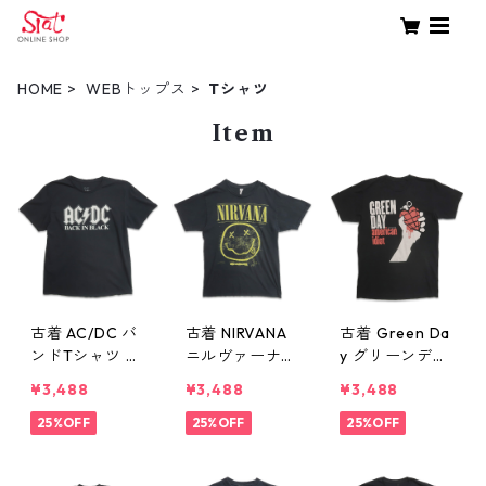
HOME
WEBトップス
Tシャツ
Item
古着 AC/DC バ
古着 NIRVANA
古着 Green Da
ンドTシャツ バ
ニルヴァーナ
y グリーンデイ
ンT プリントT
バンドTシャツ
バンドTシャツ
¥3,488
¥3,488
¥3,488
シャツ ブラッ
プリントTシャ
バンT プリント
ク 表記：XL g
25%OFF
ツ スマイル ブ
25%OFF
Tシャツ ブラッ
25%OFF
d410397n w60
ラック 表記：M
ク 表記：-- g
806
gd410396n
d410395n w60