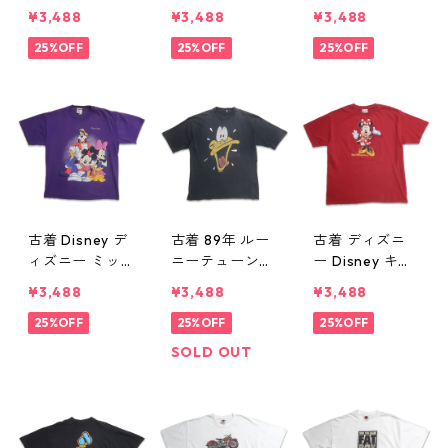
ックカフェ シ
ハードロックカ
e ハードロック
¥3,488
¥3,488
¥3,488
グネチャーシリ
フェ LONDON
カフェ NEW OR
ーズ第20弾 ス
25%OFF
ロンドン プリ
25%OFF
LEANS ニュー
25%OFF
トックホルム
ントTシャツ シ
オーリンズ プ
エリック・クラ
ングルステッチ
リントTシャツ
プトン プリン
ブラック 表
ホワイト 表
トTシャツ ブラ
記：XL gd410
記：L gd4102
ック 表記：L
293n w60728
92n w60728
gd410294n w6
0728
古着 Disney デ
古着 89年 ルー
古着 ディズニ
ィズニー ミッ
ニーテューンズ
ー Disney キャ
キー ミニー キ
Daffy Duck ダ
ラクター ミニ
¥3,488
¥3,488
¥3,488
ャラクター プ
フィー ダック
ー プリントTシ
リントTシャツ
25%OFF
キャラクター
25%OFF
ャツ レッド 表
25%OFF
パープル 表
プリントTシャ
記：2X gd410
SOLD OUT
記：L gd4102
ツ ブラック 表
276n w60727
78n w60727
記：XL gd410
277n w60727