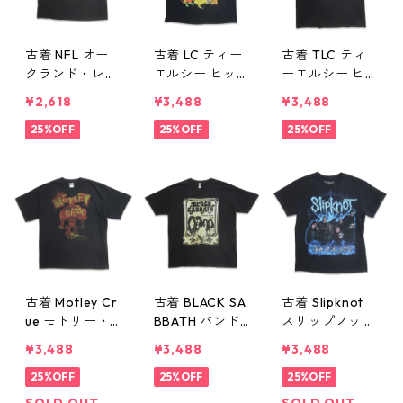
古着 NFL オー
古着 LC ティー
古着 TLC ティ
クランド・レイ
エルシー ヒッ
ーエルシー ヒ
ダース プリン
プホップ ラッ
ップホップ ラ
¥2,618
¥3,488
¥3,488
トTシャツ ブラ
プ バンドTシャ
ップ バンドTシ
ック 表記：XL
25%OFF
ツ プリントTシ
25%OFF
ャツ プリントT
25%OFF
gd410377n
ャツ ブラック
シャツ ブラッ
w60805
表記：-- gd41
ク 表記：M g
0370n w6080
d410369n w60
4
804
古着 Motley Cr
古着 BLACK SA
古着 Slipknot
ue モトリー・
BBATH バンドT
スリップノット
クルー バンドT
シャツ バンT プ
バンドTシャツ
¥3,488
¥3,488
¥3,488
シャツ プリン
リントTシャツ
バンT プリント
トTシャツ ブラ
25%OFF
ブラック 表
25%OFF
Tシャツ ブラッ
25%OFF
ック 表記：XL
記：XL gd410
ク 表記：M g
SOLD OUT
SOLD OUT