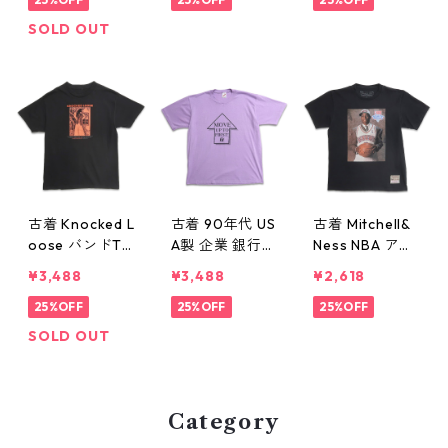
ク 表記：L gd
ク 表記：M g
キャラクター
410237n w607
d410236n w60
プリントTシャ
SOLD OUT
23
723
ツ 杢グレー 表
記：L gd4102
34n w60723
古着 Knocked L
古着 90年代 US
古着 Mitchell&
oose バンドT
A製 企業 銀行
Ness NBA アレ
シャツ バンT プ
プリントTシャ
ン・アイバーソ
¥3,488
¥3,488
¥2,618
リントTシャツ
ツ シングルス
ン プリントTシ
ブラック 表
25%OFF
テッチ パープ
25%OFF
ャツ ブラック
25%OFF
記：-- gd410
ル系 表記：XL
表記：M gd41
SOLD OUT
222n w60722
gd410221n w
0219n w60722
60722
Category