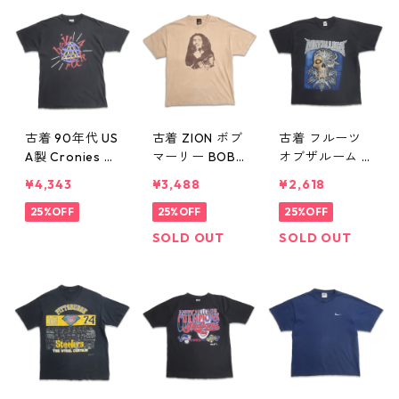
古着 90年代 US
古着 ZION ボブ
古着 フルーツ
A製 Cronies R
マーリー BOB
オブザルーム M
ock and Roll H
MARLEY レゲエ
ETALLICA メタ
¥4,343
¥3,488
¥2,618
all of Fame バ
バンドTシャツ
リカ バンドTシ
ンドTシャツ プ
25%OFF
プリントTシャ
25%OFF
ャツ バンT プリ
25%OFF
リントTシャツ
ツ ベージュ系
ントTシャツ ブ
SOLD OUT
SOLD OUT
ブラック 表
表記：1X gd4
ラック 表記：X
記：XL gd410
10339n w6073
L gd410337n
341n w60731
1
w60731