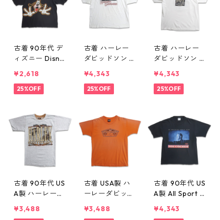
古着 90年代 デ
古着 ハーレー
古着 ハーレー
ィズニー Disne
ダビッドソン H
ダビッドソン H
y キャラクター
ARLEY-DAVIDS
ARLEY-DAVIDS
¥2,618
¥4,343
¥4,343
グーフィー プ
ON モーターサ
ON モーターサ
リントTシャツ
25%OFF
イクル プリン
25%OFF
イクル プリン
25%OFF
ブラック 表
トTシャツ ホワ
トTシャツ ホワ
記：-- gd410
イト 表記：2XL
イト 表記：-
275n w60727
gd410269n
- gd410268n
w60726
w60726
古着 90年代 US
古着 USA製 ハ
古着 90年代 US
A製 ハーレーダ
ーレーダビッド
A製 All Sport J
ビッドソン HAR
ソン HARLEY-D
oe Cocker ジ
¥3,488
¥3,488
¥4,343
LEY-DAVIDSO
AVIDSON モー
ョー・コッカー