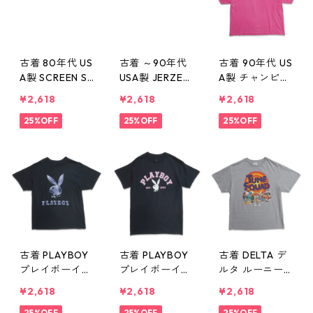
古着 80年代 US
古着 ～90年代
古着 90年代 US
A製 SCREEN ST
USA製 JERZEE
A製 チャンピオ
ARS プリントT
S ジャージーズ
ン Champion
¥2,618
¥2,618
¥2,618
シャツ シング
KEY WEST プ
ワンポイント
ルステッチ ブ
25%OFF
リントTシャツ
25%OFF
プリントTシャ
25%OFF
ラック 表記：X
シングルステッ
ツ ピンク 表
L gd410248n
チ ライトブル
記：XXL gd41
w60724
ー 表記：M g
0246n w60724
d410247n w60
724
古着 PLAYBOY
古着 PLAYBOY
古着 DELTA デ
プレイボーイ
プレイボーイ
ルタ ルーニー
ロゴ プリントT
ロゴ プリントT
テューンズ ス
¥2,618
¥2,618
¥2,618
シャツ ブラッ
シャツ ブラッ
ペースジャム
25%OFF
25%OFF
25%OFF