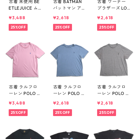
古着 未使用 BE
古着 BATMAN
古着 ワーナー
ETLEJUICE ム
バットマン ア
ブラザーズ LO
ービー プリン
メコミ プリン
ONEY TUNES
¥3,488
¥2,618
¥2,618
トTシャツ ダー
トTシャツ ブラ
キャラクター
クグレー 表
25%OFF
ック 表記：-
25%OFF
シルベスター
25%OFF
記：M gd410
- gd410307n
トゥイーティー
308n w60729
w60729
ポケットTシャ
ツ プリントTシ
ャツ 杢グレー
表記：-- gd41
0306n w6072
9
古着 ラルフロ
古着 ラルフロ
古着 ラルフロ
ーレン POLO R
ーレン POLO R
ーレン POLO R
ALPH LAURAN
ALPH LAURAN
ALPH LAURAN
¥3,488
¥2,618
¥2,618
ワンポイント
ワンポイント
ワンポイント
ロゴ 半袖 Tシャ
25%OFF
ロゴ 半袖 Tシャ
25%OFF
ロゴ ポケット
25%OFF
ツ ピンク 表
ツ ライトブル
半袖 Tシャツ 杢
記：M gd410
ー 表記：L gd
グレー 表記：-
305n w60729
410304n w607
- gd410303n
29
w60729