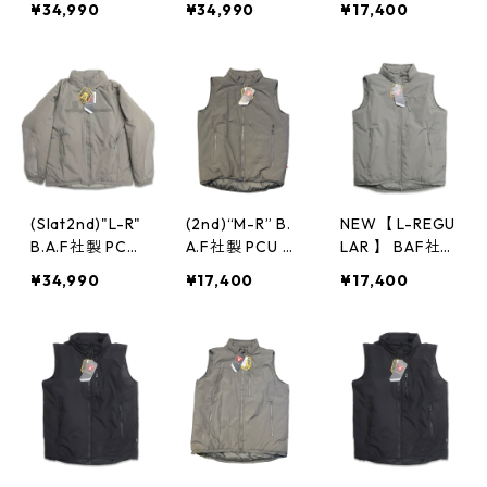
¥34,990
¥34,990
¥17,400
N3 LEVEL7 TYP
7 プリマロフト
N3 LEVEL7 プ
E プリマロフト
ジャケット ブ
リマロフト ベ
ジャケット ブ
ラック ミリタ
スト ミリタリ
ラック ミリタ
リー 古着 古着
ー グレー gd00
リー gd032n
屋 高円寺 ビン
4n
テージ TS5
(Slat2nd)"L-R"
(2nd)“M-R” B.
NEW【 L-REGU
B.A.F社製 PCU
A.F社製 PCU T
LAR 】 BAF社
TYPE Level7 プ
YPE ECWCS G
製 ECWCS GE
¥34,990
¥17,400
¥17,400
リマロフトジャ
EN III LEVEL 7
N3 LEVEL7 プ
ケット アーバ
プリマロフト
リマロフト ベ
ングレー ミリ
ベスト 灰 アー
スト ミリタリ
タリー 古着 古
バングレー ミ
ー グレー gd00
着屋 高円寺 ビ
リタリー “未使
5n
ンテージ TS5
用品” 古着 古着
屋 高円寺 ビン
テージ TS5