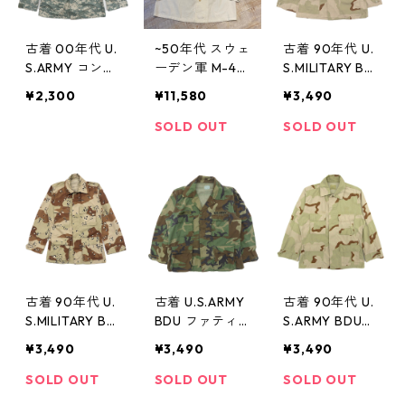
古着 00年代 U.
~50年代 スウェ
古着 90年代 U.
S.ARMY コンバ
ーデン軍 M-40
S.MILITARY BD
ット ACU ファ
スノーパーカー
Uジャケット デ
¥2,300
¥11,580
¥3,490
ティーグジャケ
白 ミリタリー
ザートカモ リ
ット デジタル
古着 古着屋 高
ップストップ
SOLD OUT
SOLD OUT
カモ リップス
円寺 ビンテー
ミリタリー 米
トップ ミリタ
ジ
軍 サイズ表
リー 米軍 サイ
記：M-LONG
ズ表記：S-XL
gd74684
gd66257
古着 90年代 U.
古着 U.S.ARMY
古着 90年代 U.
S.MILITARY BD
BDU ファティ
S.ARMY BDUジ
Uジャケット チ
ーグジャケット
ャケット デザ
¥3,490
¥3,490
¥3,490
ョコチップカモ
ウッドランドカ
ートカモ リッ
ミリタリー 米
モ 米軍 ミリタ
プストップ ミ
SOLD OUT
SOLD OUT
SOLD OUT
軍 サイズ表
リー サイズ表
リタリー 米軍