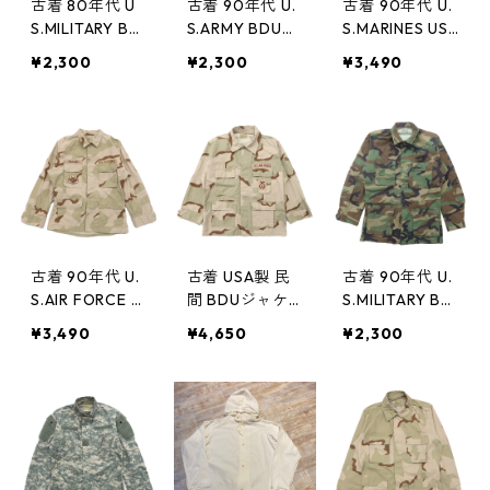
古着 80年代 U
古着 90年代 U.
古着 90年代 U.
S.MILITARY BD
S.ARMY BDUジ
S.MARINES US
Uジャケット ウ
ャケット ウッ
MC BDU ファテ
¥2,300
¥2,300
¥3,490
ッドランド ミ
ドランド リッ
ィーグジャケッ
リタリー 米軍
プストップ ミ
ト デザートカ
ビンテージ サ
リタリー 米軍
モ リップスト
イズ表記：M-R
ビンテージ サ
ップ 米軍 ミリ
EGULAR gd7
イズ表記：L-L
タリー サイズ
5684
ONG gd7535
表記：M-REG
6 w3817
gd76145
古着 90年代 U.
古着 USA製 民
古着 90年代 U.
S.AIR FORCE B
間 BDUジャケ
S.MILITARY BD
DUジャケット
ット デザート
Uジャケット ウ
¥3,490
¥4,650
¥2,300
デザートカモ
カモ リップス
ッドランド ミ
リップストップ
トップ サイズ
リタリー 米軍
ミリタリー ビ
表記：L gd70
ビンテージ サ
ンテージ サイ
447
イズ表記：S-X
ズ表記：M-RE
LONG gd682
G gd75010
46