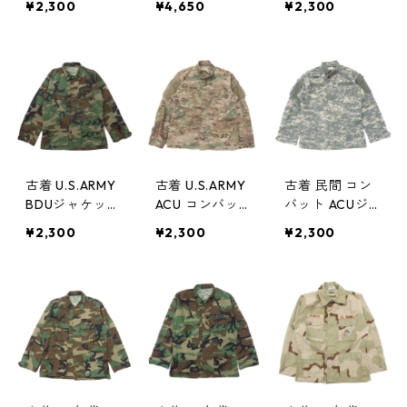
¥2,300
¥4,650
¥2,300
ティーグジャケ
ウッドランド
ジャケット デ
ット デジタル
ミリタリー 米
ジタルカモ リ
カモ ミリタリ
軍 ビンテージ
ップストップ
ー 米軍 サイズ
サイズ表記：L-
ミリタリー 米
表記：M-LONG
SHORT gd691
軍 サイズ表
gd76170
92
記：L-LONG
gd67723
古着 U.S.ARMY
古着 U.S.ARMY
古着 民間 コン
BDUジャケット
ACU コンバッ
バット ACUジ
ウッドランド
トジャケット
ャケット デジ
¥2,300
¥2,300
¥2,300
ミリタリー 米
マルチカム リ
タルカモ リッ
軍 ビンテージ
ップストップ
プストップ ミ
サイズ表記：M
ミリタリー 米
リタリー サイ
-LONG gd67
軍 サイズ表
ズ表記：S-REG
721
記：M-REGULA
ULAR gd7629
R gd76319
2