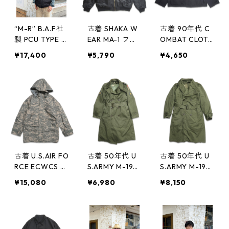
“M-R” B.A.F社
古着 SHAKA W
古着 90年代 C
製 PCU TYPE E
EAR MA-1 フラ
OMBAT CLOTH
CWCS GEN III L
イトジャケット
民間 ミリタリ
¥17,400
¥5,790
¥4,650
EVEL 7 プリマ
ミリタリー バ
ー BDUジャケ
ロフト ベスト
ックプリント
ット フィール
黒 ブラック ミ
ブラック 表
ドジャケット
リタリー “未使
記：S gd407
ブラック 表
用品” 古着 古着
824n w51121
記：XL-LONG
屋 高円寺 ビン
gd406967n
テージ n41019
w50819
TS5
古着 U.S.AIR FO
古着 50年代 U
古着 50年代 U
RCE ECWCS G
S.ARMY M-195
S.ARMY M-195
EN II 米軍 APEC
0 オーバーコー
0 オーバーコー
¥15,080
¥6,980
¥8,150
S ABU デジタル
ト ライナー付
ト ライナー付
カモ ゴアテッ
き ミリタリー
き ミリタリー
クスパーカー
カーキ 米軍 表
カーキ 米軍 表
ミリタリー 表
記：S-REGULA
記：LARGE LO