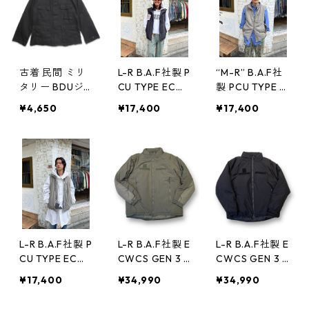
記：S-REGULA
R gd404663n
NG gd40455
R gd404968n
w50218
4n w50128
w50316
古着 民間 ミリ
L-R B.A.F社製 P
“M-R” B.A.F社
タリー BDUジ
CU TYPE ECW
製 PCU TYPE E
ャケット フィ
CS GEN III Leve
CWCS GEN III L
¥4,650
¥17,400
¥17,400
ールドジャケッ
l 7 プリマロフ
EVEL 7 プリマ
ト ブラック 表
トベスト 黒 ブ
ロフト ベスト
記：-- gd404
ラック Deadst
灰 アーバング
376n w50104
ock ミリタリー
レー ミリタリ
古着 古着屋 高
ー “未使用品”
円寺 ビンテー
古着 古着屋 高
ジ n41019 TS5
円寺 ビンテー
ジ n41019 TS5
L-R B.A.F社製 P
L-R B.A.F社製 E
L-R B.A.F社製 E
CU TYPE ECW
CWCS GEN 3 L
CWCS GEN 3 L
CS GEN III Leve
evel7 TYPE プ
evel7 TYPE プ
¥17,400
¥34,990
¥34,990
l 7 プリマロフ
リマロフトジャ
リマロフトジャ
トベスト 灰 ア
ケット 灰 アー
ケット 黒 ブラ