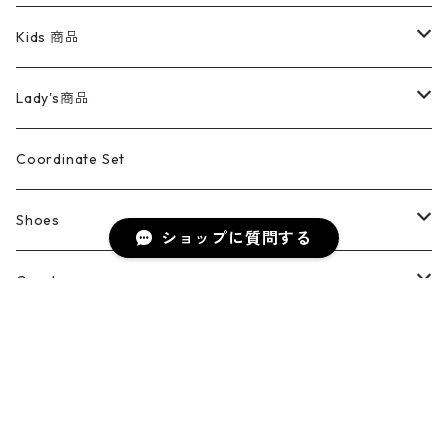
スイングトップ
長袖シャツ
デニムパンツ
REVERSE WEAVE
レディース
Pants
ミリタリージャケット
長袖シャツ
デニムパンツ
Kids 商品
カバーオール
Tシャツ・ロンT
ミリタリーパンツ
アウター
ブランドシャツ
501,505
キッズ
Shirts
スウィングトップ
半袖シャツ
ミリタリーパンツ
Vintage
Lady's商品
アウトドア
ポロシャツ
ワークパンツ
トップス
ストライプシャツ
バギーズデニム
アウター
Tops
ライフスタイル雑貨
Ladies
アウトドアナイロンジャケット
ポロシャツ
チノパンツ
Tops
Tシャツ
Coordinate Set
ウールジャケット
スウェット・トレーナー
コーデュロイパンツ
ボトムス
コーデュロイシャツ
フレアデニム
トップス
Pants
ラグ・ブランケット
ブランド
Sweater
スポーツナイロンジャケット
スウェット・パーカ
イージーパンツ
Pants
ブラウス／シャツ／デザイントップス
Shoes
ショップに質問する
コート
パーカー
スウェットパンツ
ワンピース
スウェードシャツ
ブラックデニム
ボトムス
ラルフローレン
プリントスウェット
長袖
Goods
ワークジャケット
ベスト
スラックス
ベスト／キャミソール
22cm以下
Goods
ナイロンジャケット
セーター・カーディガン
ジャージパンツ
ウールシャツ
ワンピース
リーバイス
ロゴスウェット
半袖
Military
テーラードジャケット
セーター・カーディガン
ワークパンツ
スウェット
22.5cm
バンダナ
Slat 本店商品
ダウンジャケット・ベスト
スラックス
キーワードから探す
リネンシャツ
ロンパース
エルエルビーン
無地スウェット
アランセーター
ウールジャケット
フリース
コーデュロイパンツ
ニット
23cm
Outer
Slat 2nd商品
ベスト
オーバーオール・つなぎ
柄シャツ
アディダス
キャラスウェット