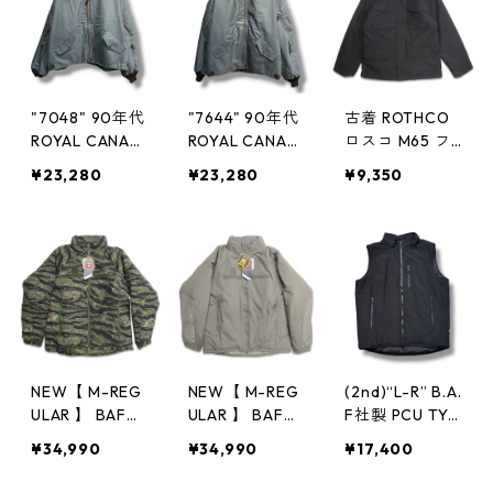
ブラシ 古着 古
リタリー 古着
リタリー 古着
着屋 高円寺 ビ
古着屋 高円寺
古着屋 高円寺
ンテージ n606
ビンテージ n60
ビンテージ n60
02
506
506
"7048" 90年代
"7644" 90年代
古着 ROTHCO
ROYAL CANADI
ROYAL CANADI
ロスコ M65 フ
AN AIR FORCE
AN AIR FORCE
ィールドジャケ
¥23,280
¥23,280
¥9,350
RCAF カナダ軍
RCAF カナダ軍
ット 民間 ミリ
フライトジャケ
フライトジャケ
タリー 着脱ラ
ット エアフォ
ット エアフォ
イナー付き ブ
ースブルー ミ
ースブルー ミ
ラック 表記：X
リタリー 古着
リタリー 古着
S-R gd40884
古着屋 高円寺
古着屋 高円寺
3n w60319
ビンテージ n60
ビンテージ n60
506
506
NEW【 M-REG
NEW【 M-REG
(2nd)“L-R” B.A.
ULAR 】 BAF社
ULAR 】 BAF社
F社製 PCU TYP
製 ECWCS GE
製 ECWCS GE
E ECWCS GEN
¥34,990
¥34,990
¥17,400
N3 LEVEL7 TYP
N3 LEVEL7 TYP
III LEVEL 7 プリ
E プリマロフト
E プリマロフト
マロフト ベス