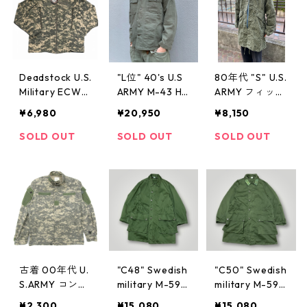
ズ表記：M-LO
NG gd67604
Deadstock U.S.
"L位" 40's U.S
80年代 "S" U.S.
Military ECWC
ARMY M-43 HB
ARMY フィッシ
S GENⅢ Lv.4
T ジャケット ミ
ュテールパーカ
¥6,980
¥20,950
¥8,150
ウィンドジャケ
リタリー 古着
ー ナイトカモ
ット デジタル
古着屋 高円寺
ミリタリー 古
SOLD OUT
SOLD OUT
SOLD OUT
カモ デッドス
ビンテージ
着 古着屋 高円
トック ミリタ
寺 ビンテージ
リー サイズ表
記：S-LONG
gd010
古着 00年代 U.
"C48" Swedish
"C50" Swedish
S.ARMY コンバ
military M-59
military M-59
ット ACU ファ
スウェーデン軍
スウェーデン軍
¥2,300
¥15,080
¥15,080