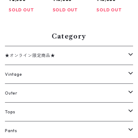
ティーグジャケ
M-59 フィール
M-59 フィール
ット デジタル
ドコート ユー
ドコート ユー
SOLD OUT
SOLD OUT
SOLD OUT
カモ ミリタリ
ロ ミリタリー
ロ ミリタリー
ー 米軍 サイズ
古着 古着屋 高
古着 古着屋 高
表記：M-REGU
円寺 ビンテー
円寺 ビンテー
LAR gd75246
ジ
ジ
Category
★オンライン限定商品★
ミリタリーデッドストック
Vintage
アウター
Jacket
Outer
デニムジャケット
トップス
Tee
コート
Tops
ミリタリージャケット
半袖シャツ
パンツ
Sweat Shirts
デニムジャケット
Tシャツ
Pants