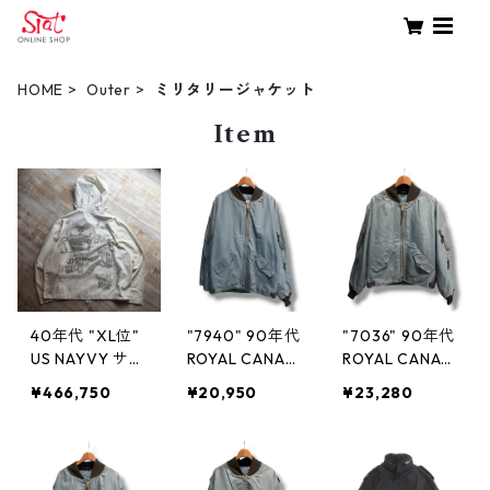
HOME
Outer
ミリタリージャケット
Item
40年代 "XL位"
"7940" 90年代
"7036" 90年代
US NAYVY サル
ROYAL CANADI
ROYAL CANADI
ベージパーカー
AN AIR FORCE
AN AIR FORCE
¥466,750
¥20,950
¥23,280
前期型 白 ホワ
RCAF カナダ軍
RCAF カナダ軍
イト ミリタリ
フライトジャケ
フライトジャケ
ー ガンナーズ
ット エアフォ
ット エアフォ
スモック エア
ースブルー ミ
ースブルー ミ