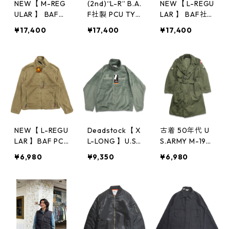
NEW【 M-REG
(2nd)“L-R” B.A.
NEW【 L-REGU
ULAR 】 BAF社
F社製 PCU TYP
LAR 】 BAF社
製 ECWCS GE
E ECWCS GEN
製 ECWCS GE
¥17,400
¥17,400
¥17,400
N3 LEVEL7 プ
III LEVEL 7 プリ
N3 LEVEL7 プ
リマロフト ベ
マロフト ベス
リマロフト ベ
スト ミリタリ
ト 灰 アーバン
スト ミリタリ
ー ブラック gd
グレー ミリタ
ー ブラック gd
033
リー “未使用品”
032
古着 古着屋 高
円寺 ビンテー
ジ
NEW【 L-REGU
Deadstock【 X
古着 50年代 U
LAR 】BAF PCU
L-LONG 】U.S.
S.ARMY M-195
LEVEL3 Type M
ARMY ECWCS
0 オーバーコー
¥6,980
¥9,350
¥6,980
ALAMUTE マラ
GEN3 フリース
ト ミリタリー
ミュート フリ
ジャケット ミ
カーキ 米軍 表
ースジャケット
リタリー 米軍
記：S-SHORT
コヨーテ ミリ
デッドストック
gd408533n
タリー サイズ
gd004n
w60205
表記：L-REGUL
AR gd013