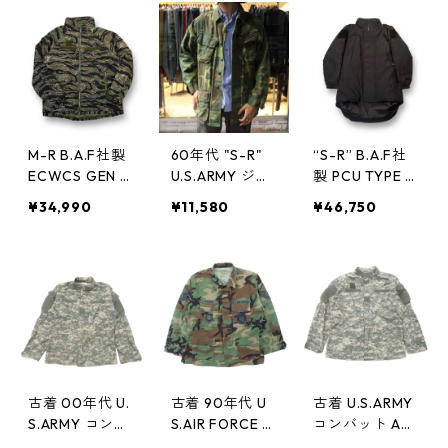
ーバングレー D
バングレー ミ
ック ミリタリ
eadstock ミリ
リタリー 古着
ー 古着 古着屋
タリー 古着 古
古着屋 高円寺
高円寺 ビンテ
着屋 高円寺 ビ
ビンテージ n41
ージ n41017 TS
ンテージ n4101
019 TS5
5
9 TS5
M-R B.A.F社製
60年代 "S-R"
“S-R” B.A.F社
ECWCS GEN 3
U.S.ARMY ジャ
製 PCU TYPE E
Level7 TYPE プ
ングルファティ
CWCS GEN III L
¥34,990
¥11,580
¥46,750
リマロフトジャ
ーグジャケット
EVEL 7 プリマ
ケット タイガ
4thタイプ グリ
ロフト ジャケ
ーカモ ミリタ
ーンリーフ カ
ット 黒 ブラッ
リー 古着 古着
モフラ リップ
ク ミリタリー
屋 高円寺 ビン
ストップ ミリ
“未使用品” 古着
テージ n41017
タリー 古着 古
古着屋 高円寺
TS5
着屋 高円寺 ビ
ビンテージ n40
ンテージ n404
127 TS5
26 TS5
古着 00年代 U.
古着 90年代 U
古着 U.S.ARMY
S.ARMY コンバ
S.AIR FORCE B
コンバット AC
ット ACU ファ
DUジャケット
U ファティーグ