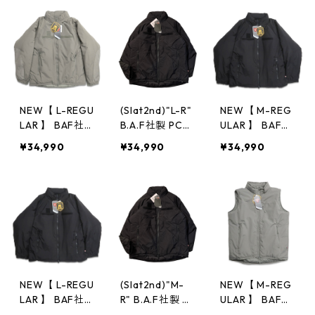
ジャケット タ
ジャケット グ
ト 灰 アーバン
イガーカモ ミ
レー ミリタリ
グレー ミリタ
リタリー gd03
ー表記：M-RE
リー “未使用品”
3n
GULAR gd40
古着 古着屋 高
1440n w40116
円寺 ビンテー
ジ
NEW【 L-REGU
(Slat2nd)"L-R"
NEW【 M-REG
LAR 】 BAF社
B.A.F社製 PCU
ULAR 】 BAF社
製 ECWCS GE
TYPE Level7 プ
製 ECWCS GE
¥34,990
¥34,990
¥34,990
N3 LEVEL7 TYP
リマロフトジャ
N3 LEVEL7 TYP
E プリマロフト
ケット ブラッ
E プリマロフト
ジャケット グ
ク ミリタリー
ジャケット ブ
レー ミリタリ
古着 古着屋 高
ラック ミリタ
ー 表記：L-R
円寺 ビンテー
リー gd031n
gd312209n w3
ジ TS5
1221
NEW【 L-REGU
(Slat2nd)"M-
NEW【 M-REG
LAR 】 BAF社
R" B.A.F社製 P
ULAR 】 BAF社
製 ECWCS GE
CU TYPE Level
製 ECWCS GE