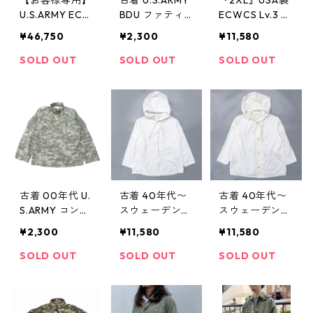
U.S.ARMY ECW
BDU ファティ
ECWCS Lv.3 エ
CS GEN III Lv.7
ーグジャケット
クワックス フ
¥46,750
¥2,300
¥11,580
PRIMALOFT プ
ウッドランドカ
リースジャケッ
リマロフトジャ
モ リップスト
ト フリース カ
SOLD OUT
SOLD OUT
SOLD OUT
ケット ミリタ
ップ 米軍 ミリ
ーキ 古着 古着
リー 古着 古着
タリー サイズ
屋 高円寺 ビン
屋 高円寺 ビン
表記：-- gd7
テージ
テージ
6547
古着 00年代 U.
古着 40年代〜
古着 40年代〜
S.ARMY コンバ
スウェーデン軍
スウェーデン軍
ット ACU ファ
M-40 スノーパ
M-40 スノーパ
¥2,300
¥11,580
¥11,580
ティーグジャケ
ーカー ビンテ
ーカー ビンテ
ット デジタル
ージ ユーロ ミ
ージ ユーロ ミ
SOLD OUT
SOLD OUT
SOLD OUT
カモ リップス
リタリー サイ
リタリー サイ
トップ ミリタ
ズ表記：-- g
ズ表記：-- g
リー 米軍 サイ
d76680
d76620