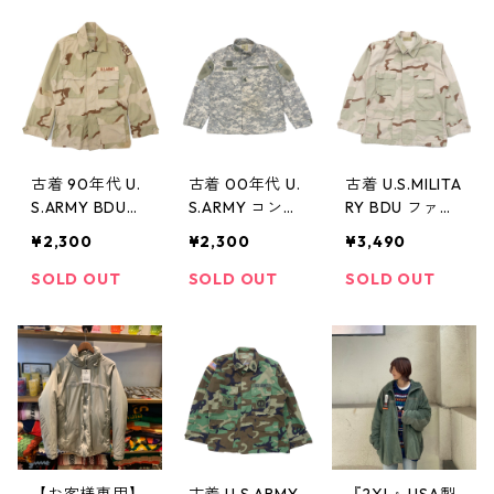
記：XS-REG
記：L-REG gd
サイズ表記：M
gd74685
75969
-REG gd7522
1
古着 90年代 U.
古着 00年代 U.
古着 U.S.MILITA
S.ARMY BDUジ
S.ARMY コンバ
RY BDU ファテ
ャケット デザ
ット ACU ファ
ィーグジャケッ
¥2,300
¥2,300
¥3,490
ートカモ ミリ
ティーグジャケ
ト デザートカ
タリー 米軍 デ
ット デジタル
モ リップスト
SOLD OUT
SOLD OUT
SOLD OUT
ッドストック
カモ ミリタリ
ップ 米軍 ミリ
サイズ表記：S-
ー 米軍 サイズ
タリー サイズ
LONG gd753
表記：L-REG
表記：M-REG
57
gd76144
gd76548
【お客様専用】
古着 U.S.ARMY
『2XL』USA製