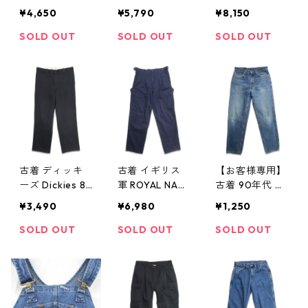
gler スタプレ
ー Wrangler ス
クデニムパンツ
¥4,650
¥5,790
¥8,150
スラックスパン
タプレ スラッ
表記：W36L34
ツ ランチャー
クスパンツ ラ
gd401931n w
SOLD OUT
SOLD OUT
SOLD OUT
ドレスパンツ
ンチャードレス
40309
ブラック 表
パンツ グレー
記：W36L30
表記：W36L31
gd401961n w4
gd401952n
0312
w40311
古着 ディッキ
古着 イギリス
【お客様専用】
ーズ Dickies 87
軍 ROYAL NAV
古着 90年代 リ
4 ワークパンツ
Y COMBAT カ
ーバイス Levi's
¥3,490
¥6,980
¥1,250
ブラック 表
ーゴパンツ 表
550 デニムパン
記：W34L30
記：80/84/100
ツ ジーンズ ジ
SOLD OUT
SOLD OUT
SOLD OUT
gd401921n w4
gd401911n w
ーパン 表記：
0308
40307
W34L32 gd4
01901n w4030
6