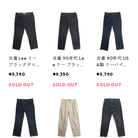
ーンズ ジーパ
4
02061n w4032
ン 表記：13 LO
2
NG gd401941
n w40310
古着 Lee リー
古着 90年代 Le
古着 90年代 US
ブラックデニム
e リー ブラック
A製 リーバイス
パンツ ジーン
デニムパンツ
Levi’s スタプレ
¥5,790
¥9,350
¥5,790
ズ ジーパン 表
ジーンズ ジー
スラックスパン
記：W36L30
パン 表記：W3
ツ ランチャー
SOLD OUT
SOLD OUT
SOLD OUT
gd402142n w4
6L30 gd402
ドレスパンツ
0330
051n w40321
ネイビー 表
記：W34L30
gd402092n w
40325