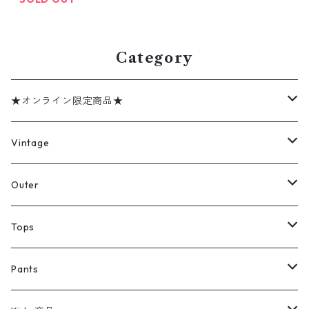
8）SHORT gd
401858n w403
01
Category
★オンライン限定商品★
ミリタリーデッドストック
Vintage
アウター
Jacket
Outer
デニムジャケット
トップス
Tee
コート
Tops
ミリタリージャケット
半袖シャツ
パンツ
Sweat Shirts
デニムジャケット
Tシャツ
Pants
スイングトップ
長袖シャツ
デニムパンツ
REVERSE WEAVE