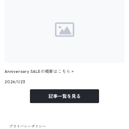
ウールベスト
24.0cm
パンツ
トップス
アウター
1月NEWアイテム（2025）
柄シャツ
ハンティングベスト
24.5cm
パンツ
トップス
アウター
12月NEWアイテム（2024）
リネンシャツ
その他ベスト
25.0cm
パンツ
トップス
アウター
フェイクスウェードシャツ
11月NEWアイテム
25.5cm
パンツ
トップス
コーデュロイシャツ
アウター
10月NEWアイテム
Anniversary SALEの概要はこちら >
パンツ
その他長袖シャツ
トップス
アウター
2026/1/23
9月NEWアイテム
記事一覧を見る
パンツ
トップス
アウター
8月NEWアイテム
パンツ
トップス
トップス
7月NEWアイテム
プライバシーポリシー