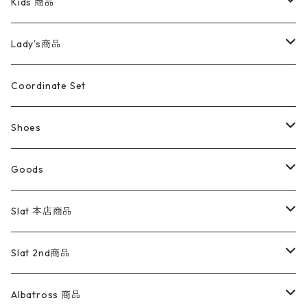
レディース
Pants
ミリタリージャケット
長袖シャツ
デニムパンツ
Kids 商品
カバーオール
Tシャツ・ロンT
ミリタリーパンツ
アウター
ブランドシャツ
501,505
キッズ
Shirts
スウィングトップ
半袖シャツ
ミリタリーパンツ
Vintage
Lady's商品
アウトドア
ポロシャツ
ワークパンツ
トップス
ストライプシャツ
バギーズデニム
アウター
Tops
ライフスタイル雑貨
Ladies
アウトドアナイロンジャケット
ポロシャツ
チノパンツ
Tops
Tシャツ
Coordinate Set
ウールジャケット
スウェット・トレーナー
コーデュロイパンツ
ボトムス
コーデュロイシャツ
フレアデニム
トップス
Pants
ラグ・ブランケット
ブランド
Sweater
スポーツナイロンジャケット
スウェット・パーカ
イージーパンツ
Pants
ブラウス／シャツ／デザイントップス
Shoes
コート
パーカー
スウェットパンツ
ワンピース
スウェードシャツ
ブラックデニム
ボトムス
ラルフローレン
プリントスウェット
長袖
Goods
ワークジャケット
ベスト
スラックス
ベスト／キャミソール
22cm以下
Goods
ナイロンジャケット
セーター・カーディガン
ジャージパンツ
ウールシャツ
ワンピース
リーバイス
ロゴスウェット
半袖
Military
テーラードジャケット
セーター・カーディガン
ワークパンツ
スウェット
22.5cm
バンダナ
Slat 本店商品
ダウンジャケット・ベスト
スラックス
リネンシャツ
ロンパース
エルエルビーン
無地スウェット
アランセーター
ウールジャケット
フリース
コーデュロイパンツ
ニット
23cm
Outer
Slat 2nd商品
ベスト
オーバーオール・つなぎ
柄シャツ
アディダス
キャラスウェット
ウールセーター
ダウンジャケット
オーバーオール・つなぎ
ジャケット
23.5cm
Tee
アウター
Albatross 商品
コーチジャケット