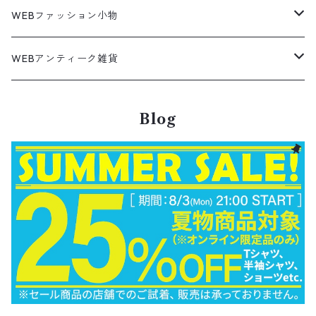
アウトドアブランド
テーラードジャケット
ジャージ・トラックジャケット
Military Pants
Print Tee
パンツ
ウールコート
グラフィックTシャツ
Sneaker
テーラードジャケット
トップス
ボーダーポロシャツ
ストレートデニムパンツ
27.5cm
Goods
セーター
Shirts
トップス
Fleece
4月NEWアイテム（2026）
キャミソール・タンクトップ
ロングパンツ
スニーカー
WEBファッション小物
パタゴニア
テーラードジャケット
ボーリング ボックス シャツ
Work jacket
オーバーオール
ナイロンジャケット
スイングトップ
Easy Pants
Character Tee
ダッフルコート
スポーツTシャツ
Leather
デニムジャケット
パンツ
無地ポロシャツ
フレア・ブーツカットデニムパンツ
Polo Shirts
スウェット
アウター
ワーク・ペインターパンツ
28cm
Military
ミリタリー
Pants
シャツ
Shirts
3月NEWアイテム（2026）
カットソー
ショートパンツ
ブーツ
バッグ
WEBアンティーク雑貨
コロンビア
スウィングトップ
Nylon jacket
イージーパンツ
ワークジャケット
オイルドジャケット
Chino Pants
Long sleeve Tee
チェスターコート
バンド・ラップTシャツ
スイングトップ
アウター
その他ポロシャツ
スキニーデニムパンツ
Brand Shirts
パーカー
トップス
コーデュロイパンツ
ジャケット
Slacks Pants
長袖ブランド
長袖
アウター
チノショートパンツ
28.5cm以上
Kids
スニーカー
Goods
パンツ
Pants
2月NEWアイテム（2026）
長袖シャツ
スカート
レザーシューズ
帽子
食器・キッチン
ビッグマック
デニムジャケット
Blog
Silk jacket
フレアパンツ
レザージャケット
マウンテンパーカー
Trousers
ピーコート
タイダイ柄Tシャツ
ナイロンジャケット
スリム・テーパードデニムパンツ
Design Shirts
カットソー
パンツ
チノパン
パンツ
Denim Pants
長袖デザインシャツ&ガウン
半袖
トップス
デニムショートパンツ
CAP
フレアパンツ
アウター
ネルシャツ
ロングスカート
キャップ
ファイブブラザー
Coordinate Set
グッズ
Shose
ニット&ニットベスト
Onepiece
1月NEWアイテム（2026）
半袖シャツ
サンダル
小物
ラグマット・ブランケット
レザージャケット
Track jacket
ブラックデニム
ウールジャケット
ナイロンジャケット・ウィンドブレーカー
Short Pants
ロングコート
アニメ・キャラクターTシャツ
コート
その他デニムパンツ
Corduroy Shirt
ミリタリー・カーゴパンツ
シャツ
Easy Pants
スエードシャツ
パンツ
ペインターショートパンツ
スラックスパンツ
トップス
ボタンダウンシャツ
ハーフ丈スカート
ハット
ブルックスブラザーズ
Sneaker
コットンセーター
長袖
アウター
アロハシャツ
マフラー・ストール
キッズ
Design item
ポロシャツ
Blouse
12月NEWアイテム（2025）
チュニック
パンプス
ハンガー
ペインターパンツ
ダウンジャケット
スタジャン
Corduroy Pants
ステンカラーコート
アドバタイジングTシャツ
その他デザインジャケット
Fakesuède Shirt
オーバーオール
Chino Pants
コーデュロイシャツ
スイムショートパンツ
デニムパンツ
パンツ
ウールシャツ
ミニスカート
ニットキャップ
ラングラー
Leather Shose
アクリルセーター
半袖
トップス
キューバシャツ
バンダナ
トップス
長袖ポロシャツ
長袖
アウター
ベスト
Carhartt
Tシャツ
Tee
11月NEWアイテム（2025）
ワンピース
ショーツ
Otherジャケット
テーラードジャケット
Work Pants
トレンチコート
サーフ・スケートTシャツ
クライミング・アウトドアパンツ
Corduroy Pants
半袖ブランド&コットンデザインシャツ
キュロットパンツ
コーデュロイパンツ
ウエスタンシャツ
その他スカート
リー
ウールセーター
ノースリーブ
パンツ
ボタンダウンシャツ
アクセサリー
パンツ
半袖ポロシャツ
半袖
トップス
ハードロックカフェ&プラネットハリウッド
アウター
長袖
Ralph Lauren
シューズ
Polo Shirts
10月NEWアイテム（2025）
スウェット
コーデュロイパンツ
デニムジャケット
ワークジャケット
Over-all
モッズコート
無地Tシャツ
スウェットパンツ
Painter Pants
半袖シルク&レーヨン&ポリエステル素材シャツ
パッチワークショートパンツ
ワークパンツ&オーバーオール
ミリタリーシャツ
リーボック
カーディガン
ボウリングシャツ
ネクタイ・蝶ネクタイ
パンツ
プリントTシャツ
トップス
半袖
アウター
トレーナー