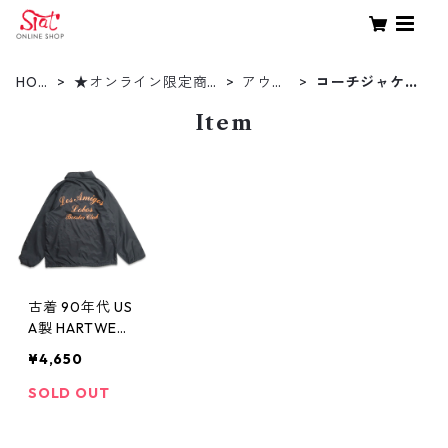
HOM
★オンライン限定商
アウタ
コーチジャケッ
E
品★
ー
ト
Item
古着 90年代 US
A製 HARTWELL
プリント コー
¥4,650
チジャケット
ナイロンジャケ
SOLD OUT
ット ブラック
表記：L gd40