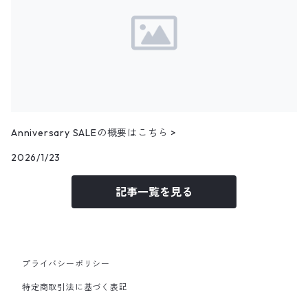
ハンティングベスト
24.5cm
パンツ
トップス
アウター
12月NEWアイテム（2024）
リネンシャツ
その他ベスト
25.0cm
パンツ
トップス
アウター
フェイクスウェードシャツ
11月NEWアイテム
25.5cm
パンツ
トップス
コーデュロイシャツ
アウター
10月NEWアイテム
Anniversary SALEの概要はこちら >
パンツ
その他長袖シャツ
トップス
アウター
2026/1/23
9月NEWアイテム
記事一覧を見る
パンツ
トップス
アウター
8月NEWアイテム
パンツ
トップス
トップス
7月NEWアイテム
プライバシーポリシー
パンツ
パンツ
トップス
6月NEWアイテム
特定商取引法に基づく表記