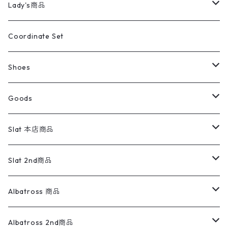
ミリタリーパンツ
アウター
ブランドシャツ
501,505
キッズ
Shirts
スウィングトップ
半袖シャツ
ミリタリーパンツ
Vintage
Lady's商品
アウトドア
ポロシャツ
ワークパンツ
トップス
ストライプシャツ
バギーズデニム
アウター
Tops
ライフスタイル雑貨
Ladies
アウトドアナイロンジャケット
ポロシャツ
チノパンツ
Tops
Tシャツ
Coordinate Set
ウールジャケット
スウェット・トレーナー
コーデュロイパンツ
ボトムス
コーデュロイシャツ
フレアデニム
トップス
Pants
ラグ・ブランケット
ブランド
Sweater
スポーツナイロンジャケット
スウェット・パーカ
イージーパンツ
Pants
ブラウス／シャツ／デザイントップス
Shoes
コート
パーカー
スウェットパンツ
ワンピース
スウェードシャツ
ブラックデニム
ボトムス
ラルフローレン
プリントスウェット
長袖
Goods
ワークジャケット
ベスト
スラックス
ベスト／キャミソール
22cm以下
Goods
ナイロンジャケット
セーター・カーディガン
ジャージパンツ
ウールシャツ
ワンピース
リーバイス
ロゴスウェット
半袖
Military
テーラードジャケット
セーター・カーディガン
ワークパンツ
スウェット
22.5cm
バンダナ
Slat 本店商品
ダウンジャケット・ベスト
スラックス
リネンシャツ
ロンパース
エルエルビーン
無地スウェット
アランセーター
ウールジャケット
フリース
コーデュロイパンツ
ニット
23cm
Outer
Slat 2nd商品
ベスト
オーバーオール・つなぎ
柄シャツ
アディダス
キャラスウェット
ウールセーター
ダウンジャケット
オーバーオール・つなぎ
ジャケット
23.5cm
Tee
アウター
Albatross 商品
コーチジャケット
チノパン
ワークシャツ
ナイキ
REVERSE WEAVE
コットン
ハンティングジャケット
レザージャケット
ショーツ
スカート
24cm
Shirts
長袖シャツ
Vintage sweater
Albatross 2nd商品