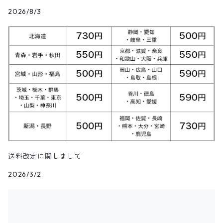
アウター
Vネックセーター
Other Tops
8月NEWアイテム（2025）
カーディガン
ダウン・中綿ジャケット
2026/8/3
ガウン・ルームロープ
アニマルプリントTシャツ
レザーパンツ
Short
カーゴショートパンツ
イージータイプパンツ
デニム・シャンブレーシャツ
ペンドルトン
ボックスシャツ
バッジ
キャラクターTシャツ
花柄
パンツ
ジップスウェット
トップス
クルーネックセーター
アウター
Skirt
7月NEWアイテム（2025）
ベスト
ウールジャケット
ショップコート
カレッジTシャツ
ジャージ・トラックパンツ
スポーツショートパンツ
ジャージ&スウェット系パンツ
ワークシャツ
タウンクラフト
ブラウス
チームTシャツ
ヴィンテージ
その他スウェット
パンツ
タートルネックセーター
トップス
トップス
ダウン・中綿ベスト
Shoes
6月NEWアイテム（2025）
ハンティングジャケット
ダウンコート
モーターサイクル・レーシングTシャツ
その他ロングパンツ
チェック柄ショートパンツ
ショートパンツ
コットン・チェックシャツ
カルバンクライン
その他半袖シャツ
タンクトップ&ゲームシャツ
ジップセーター
パンツ
パンツ
デニム・コーデュロイ・ボアベスト
22.0cm
トップス
Goods
5月NEWアイテム（2025）
レザージャケット
ファーコート
リンガーTシャツ
クライミング・アウトドアショートパンツ
無地・コットンシャツ
ジェイクルー
長袖Tシャツ
カウチンセーター
レザーベスト
22.5cm
パンツ
トップス
デニム・コーデュロイジャケット
Kids
4月NEWアイテム（2025）
その他コート
長袖Tシャツ
その他ショートパンツ
ストライプシャツ
オシュコシュ
その他セーター
フリースベスト
23.0cm
パンツ
その他ジャケット
アウター
ブランドTシャツ
3月NEWアイテム（2025）
送料改定に関しまして
ブラウス
ドッカーズ
2026/3/2
ニットベスト
23.5cm
アウター
トップス
その他Tシャツ
アウター
2月NEWアイテム（2025）
ボーイスカウトシャツ
その他
ウールベスト
24.0cm
パンツ
トップス
アウター
1月NEWアイテム（2025）
柄シャツ