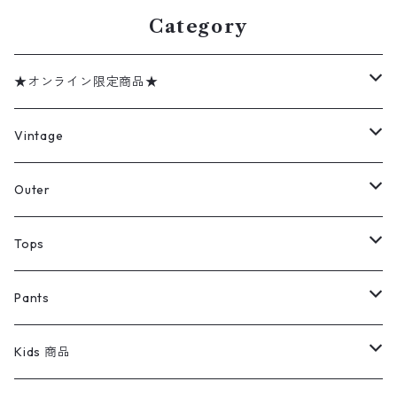
3680n w4090
8
Category
★オンライン限定商品★
ミリタリーデッドストック
Vintage
アウター
Jacket
Outer
デニムジャケット
トップス
Tee
コート
Tops
ミリタリージャケット
半袖シャツ
パンツ
Sweat Shirts
デニムジャケット
Tシャツ
Pants
スイングトップ
長袖シャツ
デニムパンツ
REVERSE WEAVE
レディース
Pants
ミリタリージャケット
長袖シャツ
デニムパンツ
Kids 商品
カバーオール
Tシャツ・ロンT