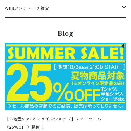
ボーリング ボックス シャツ
Work jacket
オーバーオール
ナイロンジャケット
スイングトップ
Easy Pants
Character Tee
ダッフルコート
スポーツTシャツ
Leather
デニムジャケット
パンツ
無地ポロシャツ
フレア・ブーツカットデニムパンツ
Polo Shirts
スウェット
アウター
ワーク・ペインターパンツ
28cm
Military
ミリタリー
Pants
シャツ
Shirts
3月NEWアイテム（2026）
カットソー
ショートパンツ
ブーツ
バッグ
WEBアンティーク雑貨
コロンビア
スウィングトップ
Nylon jacket
イージーパンツ
ワークジャケット
オイルドジャケット
Chino Pants
Long sleeve Tee
チェスターコート
バンド・ラップTシャツ
スイングトップ
アウター
その他ポロシャツ
スキニーデニムパンツ
Brand Shirts
パーカー
トップス
コーデュロイパンツ
ジャケット
Slacks Pants
長袖ブランド
長袖
アウター
チノショートパンツ
28.5cm以上
Kids
スニーカー
Goods
パンツ
Pants
2月NEWアイテム（2026）
長袖シャツ
スカート
レザーシューズ
帽子
食器・キッチン
ビッグマック
デニムジャケット
Blog
Silk jacket
フレアパンツ
レザージャケット
マウンテンパーカー
Trousers
ピーコート
タイダイ柄Tシャツ
ナイロンジャケット
スリム・テーパードデニムパンツ
Design Shirts
カットソー
パンツ
チノパン
パンツ
Denim Pants
長袖デザインシャツ&ガウン
半袖
トップス
デニムショートパンツ
CAP
フレアパンツ
アウター
ネルシャツ
ロングスカート
キャップ
ファイブブラザー
Coordinate Set
グッズ
Shose
ニット&ニットベスト
Onepiece
1月NEWアイテム（2026）
半袖シャツ
サンダル
小物
ラグマット・ブランケット
レザージャケット
Track jacket
ブラックデニム
ウールジャケット
ナイロンジャケット・ウィンドブレーカー
Short Pants
ロングコート
アニメ・キャラクターTシャツ
コート
その他デニムパンツ
Corduroy Shirt
ミリタリー・カーゴパンツ
シャツ
Easy Pants
スエードシャツ
パンツ
ペインターショートパンツ
スラックスパンツ
トップス
ボタンダウンシャツ
ハーフ丈スカート
ハット
ブルックスブラザーズ
Sneaker
コットンセーター
長袖
アウター
アロハシャツ
マフラー・ストール
キッズ
Design item
ポロシャツ
Blouse
12月NEWアイテム（2025）
チュニック
パンプス
ハンガー
ペインターパンツ
ダウンジャケット
スタジャン
Corduroy Pants
ステンカラーコート
アドバタイジングTシャツ
その他デザインジャケット
Fakesuède Shirt
オーバーオール
Chino Pants
コーデュロイシャツ
スイムショートパンツ
デニムパンツ
パンツ
ウールシャツ
ミニスカート
ニットキャップ
ラングラー
Leather Shose
アクリルセーター
半袖
トップス
キューバシャツ
バンダナ
トップス
長袖ポロシャツ
長袖
アウター
ベスト
Carhartt
Tシャツ
Tee
11月NEWアイテム（2025）
ワンピース
ショーツ
Otherジャケット
テーラードジャケット
Work Pants
トレンチコート
サーフ・スケートTシャツ
クライミング・アウトドアパンツ
Corduroy Pants
半袖ブランド&コットンデザインシャツ
キュロットパンツ
コーデュロイパンツ
ウエスタンシャツ
その他スカート
リー
ウールセーター
ノースリーブ
パンツ
ボタンダウンシャツ
アクセサリー
パンツ
半袖ポロシャツ
半袖
トップス
ハードロックカフェ&プラネットハリウッド
アウター
長袖
Ralph Lauren
シューズ
Polo Shirts
10月NEWアイテム（2025）
スウェット
コーデュロイパンツ
デニムジャケット
ワークジャケット
Over-all
モッズコート
無地Tシャツ
スウェットパンツ
Painter Pants
半袖シルク&レーヨン&ポリエステル素材シャツ
パッチワークショートパンツ
ワークパンツ&オーバーオール
ミリタリーシャツ
リーボック
カーディガン
ボウリングシャツ
ネクタイ・蝶ネクタイ
パンツ
プリントTシャツ
トップス
半袖
アウター
トレーナー
Character Items
小物
Vest
9月NEWアイテム（2025）
セーター
【古着屋SLATオンラインショップ】サマーセール
ワークパンツ
ピステジャケット
カバーオール
デニム・コーデュロイコート
ボーダー・ジャガードTシャツ
スラックス・プリーツパンツ
Work Pants
コーデュロイショートパンツ
チノパンツ
ラガーシャツ
ギャップ
（25％OFF）開催！
ベスト
ボーイスカウトシャツ
ベルト・サスペンダー
バンドTシャツ
パンツ
ノースリーブ
トップス
パーカー