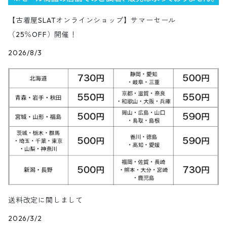
Painter Pants
半袖シルク&レーヨン&ポリエステル素材シャツ
パッチワークショートパンツ
ワークパンツ&オーバーオール
ミリタリーシャツ
リーボック
カーディガン
ボウリングシャツ
ネクタイ・蝶ネクタイ
パンツ
プリントTシャツ
トップス
半袖
アウター
トレーナー
Character Items
小物
Vest
9月NEWアイテム（2025）
セーター
【古着屋SLATオンラインショップ】サマーセール
ワークパンツ
ピステジャケット
カバーオール
デニム・コーデュロイコート
ボーダー・ジャガードTシャツ
スラックス・プリーツパンツ
Work Pants
コーデュロイショートパンツ
チノパンツ
ラガーシャツ
ギャップ
（25％OFF）開催！
ベスト
ボーイスカウトシャツ
ベルト・サスペンダー
バンドTシャツ
パンツ
ノースリーブ
トップス
パーカー
アウター
Vネックセーター
Other Tops
8月NEWアイテム（2025）
カーディガン
ダウン・中綿ジャケット
2026/8/3
ガウン・ルームロープ
アニマルプリントTシャツ
レザーパンツ
Short
カーゴショートパンツ
イージータイプパンツ
デニム・シャンブレーシャツ
ペンドルトン
ボックスシャツ
バッジ
キャラクターTシャツ
花柄
パンツ
ジップスウェット
トップス
クルーネックセーター
アウター
Skirt
7月NEWアイテム（2025）
ベスト
ウールジャケット
ショップコート
カレッジTシャツ
ジャージ・トラックパンツ
スポーツショートパンツ
ジャージ&スウェット系パンツ
ワークシャツ
タウンクラフト
ブラウス
チームTシャツ
ヴィンテージ
その他スウェット
パンツ
タートルネックセーター
トップス
トップス
ダウン・中綿ベスト
Shoes
6月NEWアイテム（2025）
ハンティングジャケット
ダウンコート
モーターサイクル・レーシングTシャツ
その他ロングパンツ
チェック柄ショートパンツ
ショートパンツ
コットン・チェックシャツ
カルバンクライン
その他半袖シャツ
タンクトップ&ゲームシャツ
ジップセーター
パンツ
パンツ
デニム・コーデュロイ・ボアベスト
22.0cm
トップス
Goods
5月NEWアイテム（2025）
レザージャケット
ファーコート
リンガーTシャツ
クライミング・アウトドアショートパンツ
無地・コットンシャツ
ジェイクルー
長袖Tシャツ
カウチンセーター
レザーベスト
22.5cm
パンツ
トップス
デニム・コーデュロイジャケット
Kids
4月NEWアイテム（2025）
その他コート
長袖Tシャツ
その他ショートパンツ
ストライプシャツ
オシュコシュ
その他セーター
フリースベスト
23.0cm
パンツ
その他ジャケット
アウター
ブランドTシャツ
3月NEWアイテム（2025）
送料改定に関しまして
ブラウス
ドッカーズ
2026/3/2
ニットベスト
23.5cm
アウター
トップス
その他Tシャツ