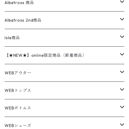
ウールセーター
ダウンジャケット
オーバーオール・つなぎ
ジャケット
23.5cm
Tee
アウター
Albatross 商品
コーチジャケット
チノパン
ワークシャツ
ナイキ
REVERSE WEAVE
コットン
ハンティングジャケット
レザージャケット
ショーツ
スカート
24cm
Shirts
長袖シャツ
Vintage sweater
Albatross 2nd商品
フリースジャケット・ベスト
ウールパンツ
ミリタリー
チャンピオン
アクリル
アウトドアジャケット
S/S Shirts
アウトドアシャツ
Otherジャケット
Otherパンツ
パンツ(w30以下)
24.5cm
Sweat Shirts
半袖シャツ
Outer
70sアイテム
Isla商品
レザー
ペインターパンツ
ネルシャツ
カーハート
コート
L/S Shirts
ブランドシャツ
REVERSE WEAVE
アウトドアシャツ
Sailing Jacket
ワンピース
25cm
Sweater
スウェット シャツ
Other Tops
Marlboro
2点セットコーデ
【★NEW★】online限定商品（新着商品）
テーラードジャケット
ショートパンツ
ディッキーズ
ライトジャケット
デザインシャツ
ブランドシャツ
Swingtop
長袖
ブランドスウェット
Fleece tops
25.5cm
Fleece
パンツ
Sweat Shirts
GAP
Sweat Shirts
8月NEWアイテム（2026）
WEBアウター
ボアジャケット
イージーパンツ
ウールリッチ
ミリタリージャケット
リネンシャツ
リネンシャツ
Coat
半袖
プリントスウェット
Knit
リーバイス501 505
トップス
その他
26cm
Other Tops
Tシャツ
Hoodie
アウター
Knit
7月NEWアイテム（2026）
ジャケット
WEBトップス
ビンテージ
トミーヒルフィガー
ウールジャケット
コーデユロイシャツ
ハワイアンシャツ
Denim Jacket
ノースリーブ
アウトドアスウェット
Tailored Jacket
スラックス
パンツ
ワークジャケット
コート
プルオーバー
トップス
ミリタリージャケット
26.5cm
Pants
デッドストック ミリタリー
Tee
フリース
Military
6月NEWアイテム（2026）
コート
Tシャツ
WEBボトムス
その他
ノーティカ
ワークジャケット
ワークシャツ
デザインシャツ
Leather Jacket
無地スウェット
Gown
チノパンツ
スイングトップ
カーディガン
パンツ
フリースジャケット
Denim Pants
Band Tee
トップス
ムートン・レザーコート
映画・ムービーTシャツ
27cm
Shoes
フリース
Overall
セットアップ
Outer
5月NEWアイテム（2026）
ポンチョ
ポロシャツ
デニムパンツ
WEBシューズ