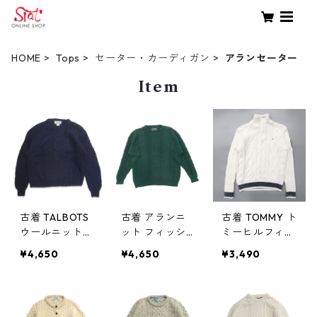
HOME
Tops
セーター・カーディガン
アランセーター
Item
古着 TALBOTS
古着 アランニ
古着 TOMMY ト
ウールニット
ット フィッシ
ミーヒルフィガ
アランニット
ャーマンセータ
ー コットン プ
¥4,650
¥4,650
¥3,490
セーター ネイ
ー ロールネッ
ルオーバー ア
ビー 表記：L
ク グリーン サ
ランニット セ
gd404617n w5
イズ表記：L g
ーター ハーフ
0207
d69196
ジップ ホワイ