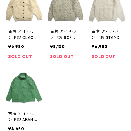
ト サイズ表
記：M gd746
86
古着 アイルラ
古着 アイルラ
古着 アイルラ
ンド製 CLAOUR
ンド製 80年代
ンド製 STANDU
NIC レディース
John Molloy フ
N フィッシャー
¥6,980
¥8,150
¥6,980
アラン カーデ
ィッシャーマン
マン アランニ
ィガンニット
ウールニットセ
ットセーター
SOLD OUT
SOLD OUT
SOLD OUT
セーター アイ
ーター ネップ
表記：-- gd4
ボリー サイズ
ベージュ 表
04323n w4122
表記：M gd31
記：L gd3122
5
256n w31206
95n w31230
古着 アイルラ
ンド製 ARAN C
RAFTS ジップ
¥4,650