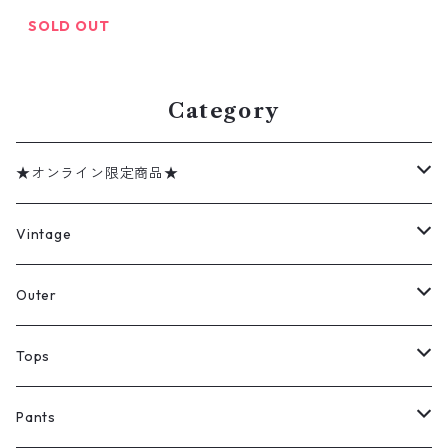
アップ ウール
ニット ウール
SOLD OUT
カーディガン
アランニット
セーター 表
記：XL gd40
Category
4545n w50127
★オンライン限定商品★
ミリタリーデッドストック
Vintage
アウター
Jacket
Outer
デニムジャケット
トップス
Tee
コート
Tops
ミリタリージャケット
半袖シャツ
パンツ
Sweat Shirts
デニムジャケット
Tシャツ
Pants