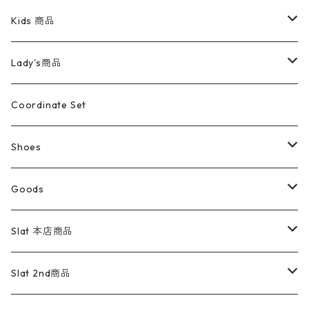
スイングトップ
長袖シャツ
デニムパンツ
REVERSE WEAVE
レディース
Pants
ミリタリージャケット
長袖シャツ
デニムパンツ
Kids 商品
カバーオール
Tシャツ・ロンT
ミリタリーパンツ
アウター
ブランドシャツ
501,505
キッズ
Shirts
スウィングトップ
半袖シャツ
ミリタリーパンツ
Vintage
Lady's商品
アウトドア
ポロシャツ
ワークパンツ
トップス
ストライプシャツ
バギーズデニム
アウター
Tops
ライフスタイル雑貨
Ladies
アウトドアナイロンジャケット
ポロシャツ
チノパンツ
Tops
Tシャツ
Coordinate Set
ウールジャケット
スウェット・トレーナー
コーデュロイパンツ
ボトムス
コーデュロイシャツ
フレアデニム
トップス
Pants
ラグ・ブランケット
ブランド
Sweater
スポーツナイロンジャケット
スウェット・パーカ
イージーパンツ
Pants
ブラウス／シャツ／デザイントップス
Shoes
コート
パーカー
スウェットパンツ
ワンピース
スウェードシャツ
ブラックデニム
ボトムス
ラルフローレン
プリントスウェット
長袖
Goods
ワークジャケット
ベスト
スラックス
ベスト／キャミソール
22cm以下
Goods
ナイロンジャケット
セーター・カーディガン
ジャージパンツ
ウールシャツ
ワンピース
リーバイス
ロゴスウェット
半袖
Military
テーラードジャケット
セーター・カーディガン
ワークパンツ
スウェット
22.5cm
バンダナ
Slat 本店商品
ダウンジャケット・ベスト
スラックス
リネンシャツ
ロンパース
エルエルビーン
無地スウェット
アランセーター
ウールジャケット
フリース
コーデュロイパンツ
ニット
23cm
Outer
Slat 2nd商品
ベスト
オーバーオール・つなぎ
柄シャツ
アディダス
キャラスウェット