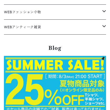
ノースフェイス
ダウンジャケット
ウールシャツ
ポロシャツ
Down jacket
アウトドアブランド
テーラードジャケット
ジャージ・トラックジャケット
Military Pants
Print Tee
パンツ
ウールコート
グラフィックTシャツ
Sneaker
テーラードジャケット
トップス
ボーダーポロシャツ
ストレートデニムパンツ
27.5cm
Goods
セーター
Shirts
トップス
Fleece
4月NEWアイテム（2026）
キャミソール・タンクトップ
ロングパンツ
スニーカー
WEBファッション小物
パタゴニア
テーラードジャケット
ボーリング ボックス シャツ
Work jacket
オーバーオール
ナイロンジャケット
スイングトップ
Easy Pants
Character Tee
ダッフルコート
スポーツTシャツ
Leather
デニムジャケット
パンツ
無地ポロシャツ
フレア・ブーツカットデニムパンツ
Polo Shirts
スウェット
アウター
ワーク・ペインターパンツ
28cm
Military
ミリタリー
Pants
シャツ
Shirts
3月NEWアイテム（2026）
カットソー
ショートパンツ
ブーツ
バッグ
WEBアンティーク雑貨
コロンビア
スウィングトップ
Nylon jacket
イージーパンツ
ワークジャケット
オイルドジャケット
Chino Pants
Long sleeve Tee
チェスターコート
バンド・ラップTシャツ
スイングトップ
アウター
その他ポロシャツ
スキニーデニムパンツ
Brand Shirts
パーカー
トップス
コーデュロイパンツ
ジャケット
Slacks Pants
長袖ブランド
長袖
アウター
チノショートパンツ
28.5cm以上
Kids
スニーカー
Goods
パンツ
Pants
2月NEWアイテム（2026）
長袖シャツ
スカート
レザーシューズ
帽子
食器・キッチン
ビッグマック
デニムジャケット
Blog
Silk jacket
フレアパンツ
レザージャケット
マウンテンパーカー
Trousers
ピーコート
タイダイ柄Tシャツ
ナイロンジャケット
スリム・テーパードデニムパンツ
Design Shirts
カットソー
パンツ
チノパン
パンツ
Denim Pants
長袖デザインシャツ&ガウン
半袖
トップス
デニムショートパンツ
CAP
フレアパンツ
アウター
ネルシャツ
ロングスカート
キャップ
ファイブブラザー
Coordinate Set
グッズ
Shose
ニット&ニットベスト
Onepiece
1月NEWアイテム（2026）
半袖シャツ
サンダル
小物
ラグマット・ブランケット
レザージャケット
Track jacket
ブラックデニム
ウールジャケット
ナイロンジャケット・ウィンドブレーカー
Short Pants
ロングコート
アニメ・キャラクターTシャツ
コート
その他デニムパンツ
Corduroy Shirt
ミリタリー・カーゴパンツ
シャツ
Easy Pants
スエードシャツ
パンツ
ペインターショートパンツ
スラックスパンツ
トップス
ボタンダウンシャツ
ハーフ丈スカート
ハット
ブルックスブラザーズ
Sneaker
コットンセーター
長袖
アウター
アロハシャツ
マフラー・ストール
キッズ
Design item
ポロシャツ
Blouse
12月NEWアイテム（2025）
チュニック
パンプス
ハンガー
ペインターパンツ
ダウンジャケット
スタジャン
Corduroy Pants
ステンカラーコート
アドバタイジングTシャツ
その他デザインジャケット
Fakesuède Shirt
オーバーオール
Chino Pants
コーデュロイシャツ
スイムショートパンツ
デニムパンツ
パンツ
ウールシャツ
ミニスカート
ニットキャップ
ラングラー
Leather Shose
アクリルセーター
半袖
トップス
キューバシャツ
バンダナ
トップス
長袖ポロシャツ
長袖
アウター
ベスト
Carhartt
Tシャツ
Tee
11月NEWアイテム（2025）
ワンピース
ショーツ
Otherジャケット
テーラードジャケット
Work Pants
トレンチコート
サーフ・スケートTシャツ
クライミング・アウトドアパンツ
Corduroy Pants
半袖ブランド&コットンデザインシャツ
キュロットパンツ
コーデュロイパンツ
ウエスタンシャツ
その他スカート
リー
ウールセーター
ノースリーブ
パンツ
ボタンダウンシャツ
アクセサリー
パンツ
半袖ポロシャツ
半袖
トップス
ハードロックカフェ&プラネットハリウッド
アウター
長袖
Ralph Lauren
シューズ
Polo Shirts
10月NEWアイテム（2025）
スウェット
コーデュロイパンツ
デニムジャケット
ワークジャケット
Over-all
モッズコート
無地Tシャツ
スウェットパンツ