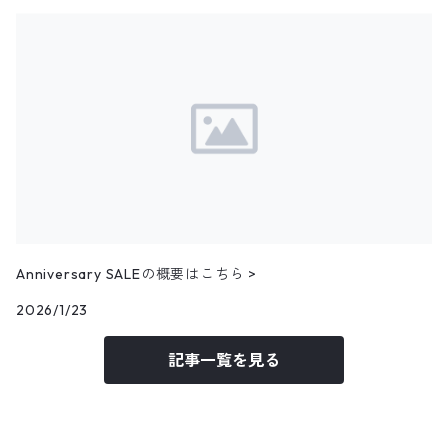
アウター
2月NEWアイテム（2025）
ボーイスカウトシャツ
その他
ウールベスト
24.0cm
パンツ
トップス
アウター
1月NEWアイテム（2025）
柄シャツ
ハンティングベスト
24.5cm
パンツ
トップス
アウター
12月NEWアイテム（2024）
リネンシャツ
その他ベスト
25.0cm
パンツ
トップス
アウター
フェイクスウェードシャツ
11月NEWアイテム
25.5cm
パンツ
トップス
コーデュロイシャツ
アウター
10月NEWアイテム
Anniversary SALEの概要はこちら >
パンツ
その他長袖シャツ
トップス
アウター
2026/1/23
9月NEWアイテム
記事一覧を見る
パンツ
トップス
アウター
8月NEWアイテム
パンツ
トップス
トップス
7月NEWアイテム