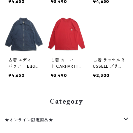
¥4,650
¥3,490
¥4,650
アメリカン航空
ンシャツ スト
ップストップ
刺繍 スウェッ
ライプ 表記：L
ベージュ 表
ト トレーナー
gd405004n
記：W34L32
ネイビー 表
w50319
gd405000n w
記：XL gd40
50319
5009n w50319
古着 エディー
古着 カーハー
古着 ラッセル R
バウアー Eddie
ト CARHARTT
USSELL プリン
Bauer ジップア
ロングスリーブ
トスウェット
¥4,650
¥3,490
¥2,300
ップジャケット
Tシャツ ロンT
トレーナー グ
ネイビー 表
ポケット ワン
レー 表記：L
記：L gd404
ポイント レッ
gd404990n w
996n w50318
ド 表記：M g
50318
Category
d404995n w5
0318
★オンライン限定商品★