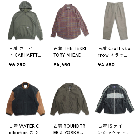
袖シャツ チェ
ケット ベージ
ット ベージュ
ック 表記：M
ュ 表記：XXL
表記：M gd4
gd405097n w
gd405088n w
05087n w503
50326
50325
25
古着 カーハー
古着 THE TERRI
古着 Craft＆ba
ト CARHARTT
TORY AHEAD
rrow スラック
スウェットパー
テリトリーアヘ
ス パンツ ツー
¥6,980
¥4,650
¥4,650
カー トレーナ
ッド 長袖シャ
タック ベージ
ー 袖プリント
ツ チェック 表
ュ 表記：W33L
ワンポイント
記：XL gd40
30 gd40507
グリーン系 表
5079n w50325
4n w50325
記：L gd405
084n w50325
古着 WATER C
古着 ROUNDTR
古着 IS ナイロ
ollection スウ
EE & YORKE ス
ンジャケット
ェードレザー
ウィングトップ
ジップアップジ