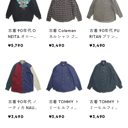
記：L gd4051
5177n w50331
W） gd40517
78n w50331
5n w50331
古着 90年代 O
古着 Coleman
古着 90年代 PU
NEITA オニータ
ネルシャツ フ
RITAN プリント
プリントスウェ
ランネル 長袖
ネルシャツ 長
¥5,790
¥3,490
¥3,490
ット トレーナ
シャツ チェッ
袖シャツ 表
ー ブラック 表
ク 表記：XL g
記：M gd405
記：M（38-4
d405171n w50
170n w50331
0） gd40517
331
4n w50331
古着 90年代 ノ
古着 TOMMY ト
古着 TOMMY ト
ーティカ NAUTI
ミーヒルフィガ
ミーヒルフィガ
CA ボタンダウ
ー ボタンダウ
ー ボタンダウ
¥3,490
¥3,490
¥3,490
ンシャツ 長袖
ンシャツ 長袖
ンシャツ 長袖
シャツ マルチ
シャツ ワンポ
シャツ ワンポ