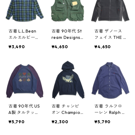
記：L gd405
038n w50321
w50321
039n w50321
古着 L.L.Bean
古着 90年代 St
古着 ザノース
エルエルビーン
ream Designs
フェイス THE N
ネルシャツ フ
フィッシングベ
ORTH FACE フ
¥3,490
¥4,650
¥4,650
ランネル 長袖
スト ハンティ
リースジャケッ
シャツ チェッ
ングベスト ア
ト ワンポイン
ク 表記：M-RE
ウトドア グリ
ト グレー 表
G gd405034
ーン系 表記：X
記：L gd405
n w50321
XL gd40502
024n w50320
5n w50320
古着 90年代 US
古着 チャンピ
古着 ラルフロ
A製 タルテック
オン Champion
ーレン Ralph L
ス TULTEX プ
プリントスウェ
auren ボタンダ
¥5,790
¥2,300
¥5,790
リントスウェッ
ットパーカー
ウンシャツ 長
ト トレーナー
トレーナー ネ
袖シャツ ワン