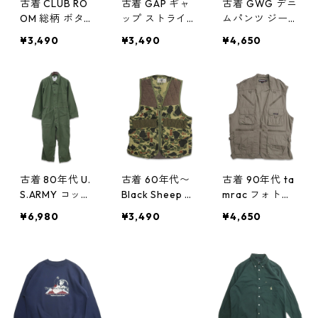
古着 CLUB RO
古着 GAP ギャ
古着 GWG デニ
OM 総柄 ボタン
ップ ストライ
ムパンツ ジー
ダウンシャツ
プシャツ 長袖
ンズ ジーパン
¥3,490
¥3,490
¥4,650
長袖シャツ 表
シャツ マチ付
表記：W34L32
記：L gd405
き 表記：L 16-1
gd405062n
065n w50324
6 1/2 gd4050
w50324
63n w50324
古着 80年代 U.
古着 60年代〜
古着 90年代 ta
S.ARMY コット
Black Sheep 迷
mrac フォトグ
ンサテン カバ
彩 カモフラ ハ
ラファーベスト
¥6,980
¥3,490
¥4,650
ーオール オー
ンティングベス
ベージュ 表
ルインワン つ
ト アウトドア
記：XL gd40
なぎ オリーブ
表記： gd405
5054n w5032
グリーン 米軍
056n w50323
3
表記：M gd4
05057n w503
23