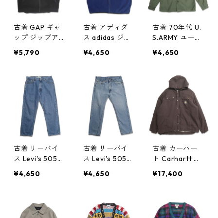
古着 GAP ギャ
古着 アディダ
古着 70年代 U.
ップ ジップア
ス adidas ジッ
S.ARMY ユーテ
ップ フリース
プアップ フリ
ィリティシャツ
¥5,790
¥4,650
¥4,650
ベスト ブラッ
ースベスト ネ
ファティーグシ
ク 表記：M g
イビー 表記：X
ャツ 長袖シャ
d405115n w50
L gd405114n
ツ ミリタリー
327
w50327
表記：14 1/2×3
3 gd405113n
w50327
古着 リーバイ
古着 リーバイ
古着 カーハー
ス Levi's 505
ス Levi's 505
ト Carhartt ダ
デニムパンツ
デニムパンツ
ック バートレ
¥4,650
¥4,650
¥17,400
ジーンズ ジー
ジーンズ ジー
ットジャケット
パン 表記：W3
パン 表記：W3
ワークジャケッ
6L30 gd4051
4L29 gd4051
ト ブラウン 表
07n w50327
06n w50327
記：3XL TALL