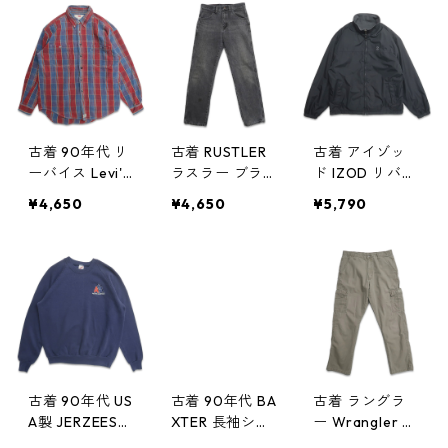
ネイビー パー
イビー 表記：L
ポイント ネイ
プル 表記：L
gd405020n
ビー 表記：M
gd405023n w
w50320
gd405019n w5
50320
0320
古着 90年代 リ
古着 RUSTLER
古着 アイゾッ
ーバイス Levi's
ラスラー ブラ
ド IZOD リバー
ボタンダウンシ
ックデニムパン
シブル ジップ
¥4,650
¥4,650
¥5,790
ャツ 長袖シャ
ツ ジーンズ ジ
アップジャケッ
ツ チェック 表
ーパン 表記：
ト フリース ブ
記：L gd405
W30L32 gd4
ラック 表記：M
018n w50320
05015n w5032
gd405011n
0
w50319
古着 90年代 US
古着 90年代 BA
古着 ラングラ
A製 JERZEES
XTER 長袖シャ
ー Wrangler カ
ジャージーズ
ツ ボタンダウ
ーゴパンツ リ