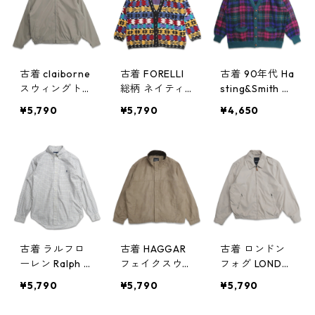
gd405103n
w50326
古着 claiborne
古着 FORELLI
古着 90年代 Ha
スウィングトッ
総柄 ネイティ
sting&Smith ア
プ ブルゾン ジ
ブ柄 アクリル
クリルニット
¥5,790
¥5,790
¥4,650
ャケット ベー
ニット カーデ
カーディガン
ジュ 表記：XXL
ィガン セータ
セーター チェ
gd405101n
ー 表記：-- g
ック 表記：L
w50326
d405100n w5
gd405099n w
0326
50326
古着 ラルフロ
古着 HAGGAR
古着 ロンドン
ーレン Ralph L
フェイクスウェ
フォグ LONDO
auren ワンポイ
ード ジップア
N FOG スウィ
¥5,790
¥5,790
¥5,790
ント ボタンダ
ップジャケット
ングトップ ブ
ウンシャツ 長
ブルゾン ジャ
ルゾン ジャケ