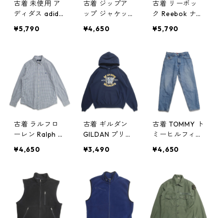
古着 未使用 ア
古着 ジップア
古着 リーボッ
ディダス adida
ップ ジャケッ
ク Reebok ナイ
s アウトドアベ
ト セーリング
ロンジャケット
¥5,790
¥4,650
¥5,790
スト ベージュ
ジャケット グ
ジップアップジ
表記：XL gd4
リーン系 表
ャケット ブラ
05131n w5032
記：-- gd405
ック 表記：S
8
127n w50328
gd405126n w5
0328
古着 ラルフロ
古着 ギルダン
古着 TOMMY ト
ーレン Ralph L
GILDAN プリン
ミーヒルフィガ
auren ボタンダ
ト スウェット
ー デニムパン
¥4,650
¥3,490
¥4,650
ウンシャツ 長
パーカー トレ
ツ ジーンズ ジ
袖シャツ チェ
ーナー ネイビ
ーパン 表記：-
ック 表記：M
ー 表記：L gd
- gd405119n
gd405125n w5
405122n w503
w50328
0328
28