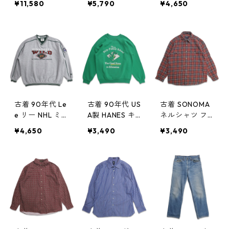
¥11,580
¥5,790
¥4,650
レザージャケッ
ブルゾン ジャ
ャケット 表
ト ブルゾン ブ
ケット 表記：X
記：XL gd40
ラック ブラウ
L gd405071n
5070n w5032
ン 表記：L gd
w50324
4
405073n w50
324
古着 90年代 Le
古着 90年代 US
古着 SONOMA
e リー NHL ミ
A製 HANES キ
ネルシャツ フ
ネソタ ワイル
ッズ ヘインズ
ランネル 長袖
¥4,650
¥3,490
¥3,490
ド スウェット
プリント スウ
シャツ チェッ
トレーナー グ
ェット トレー
ク 表記：M g
レー 表記：XXL
ナー グリーン
d405066n w5
gd405069n
表記：L（14-1
0324
w50324
6） gd40506
8n w50324