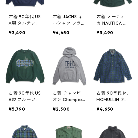
古着 90年代 US
古着 JACHS ネ
古着 ノーティ
A製 タルテック
ルシャツ フラ
カ NAUTICA ボ
ス TULTEX プ
ンネル チェッ
タンダウンシャ
¥3,490
¥4,650
¥3,490
リントスウェッ
ク マチ付き 表
ツ ワンポイン
ト トレーナー
記：XLT gd4
ト 長袖シャツ
ネイビー 表
05049n w503
グリーン 表
記：2XL gd4
23
記：M gd405
05051n w5032
048n w50323
3
古着 90年代 US
古着 チャンピ
古着 90年代 M.
A製 フルーツオ
オン Champion
MCMULLIN ネ
ブザルーム ワ
プリントスウェ
ルシャツ フラ
¥5,790
¥2,300
¥4,650
シントンD.C プ
ットパーカー
ンネル 長袖シ
リントスウェッ
トレーナー 霜
ャツ チェック
ト トレーナー
降りグレー 表
表記：L-LONG
グリーン 表
記：L gd405
gd405036n