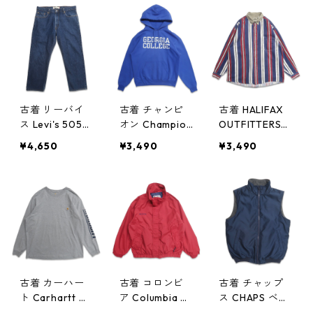
カラー 表記：S
イント ネイビ
イント チェッ
gd405168n
ー 表記：-- g
ク グリーン系
w50331
d405167n w50
表記：M gd4
331
05166n w5033
1
古着 リーバイ
古着 チャンピ
古着 HALIFAX
ス Levi's 505
オン Champion
OUTFITTERS
デニムパンツ
カレッジ プリ
ストライプシャ
¥4,650
¥3,490
¥3,490
ジーンズ ジー
ントスウェット
ツ ボタンダウ
パン 表記：W3
パーカー トレ
ンシャツ 長袖
8L29 gd4051
ーナー ブルー
シャツ 表記：X
65n w50331
系 表記：M g
L gd405155n
d405158n w50
w50330
330
古着 カーハー
古着 コロンビ
古着 チャップ
ト Carhartt 袖
ア Columbia ナ
ス CHAPS ベス
プリント ロン
イロンジャケッ
ト 裏地フリー