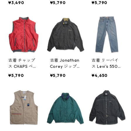
¥3,490
¥5,790
¥5,790
グスリーブTシ
ト マウンテン
ス ネイビー 表
ャツ ロンT ポケ
ジャケット 表
記：S gd4051
ット ワンポイ
記：L gd4051
45n w50329
ント グレー 表
48n w50329
記：XL gd40
5154n w50330
古着 チャップ
古着 Jonathan
古着 リーバイ
ス CHAPS ベス
Corey ジップ
ス Levi's 550
ト 裏地フリー
アップジャケッ
デニムパンツ
¥5,790
¥5,790
¥4,650
ス レッド 表
ト ブルゾン ジ
ジーンズ ジー
記：XL gd40
ャケット ブラ
パン 表記：W3
5144n w50329
ック 表記：L
2L30 gd4051
gd405142n w5
34n w50329
0329