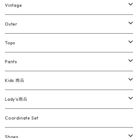
ミリタリーデッドストック
Vintage
アウター
Jacket
Outer
デニムジャケット
トップス
Tee
コート
Tops
ミリタリージャケット
半袖シャツ
パンツ
Sweat Shirts
デニムジャケット
Tシャツ
Pants
スイングトップ
長袖シャツ
デニムパンツ
REVERSE WEAVE
レディース
Pants
ミリタリージャケット
長袖シャツ
デニムパンツ
Kids 商品
カバーオール
Tシャツ・ロンT
ミリタリーパンツ
アウター
ブランドシャツ
501,505
キッズ
Shirts
スウィングトップ
半袖シャツ
ミリタリーパンツ
Vintage
Lady's商品
アウトドア
ポロシャツ
ワークパンツ
トップス
ストライプシャツ
バギーズデニム
アウター
Tops
ライフスタイル雑貨
Ladies
アウトドアナイロンジャケット
ポロシャツ
チノパンツ
Tops
Tシャツ
Coordinate Set
ウールジャケット
スウェット・トレーナー
コーデュロイパンツ
ボトムス
コーデュロイシャツ
フレアデニム
トップス
Pants
ラグ・ブランケット
ブランド
Sweater
スポーツナイロンジャケット
スウェット・パーカ
イージーパンツ
Pants
ブラウス／シャツ／デザイントップス
Shoes