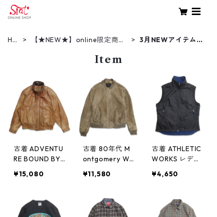
HO
【★NEW★】online限定商品
3月NEWアイテム
ME
（新着商品）
（2025）
Item
古着 ADVENTU
古着 80年代 M
古着 ATHLETIC
RE BOUND BY
ontgomery Wa
WORKS レディ
WILSONS Thin
rd モンゴメリ
ース ナイロン
¥15,080
¥11,580
¥4,650
sulate 3M 着脱
ーワード スウ
フリース リバ
ライナー付き
ェード レザー
ーシブル ベス
レザージャケッ
ジャケット 表
ト 表記：レデ
ト ブルゾン 表
記：40 gd40
ィース 1X（16