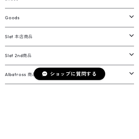
コート
パーカー
スウェットパンツ
ワンピース
スウェードシャツ
ブラックデニム
ボトムス
ラルフローレン
プリントスウェット
長袖
Goods
ワークジャケット
ベスト
スラックス
ベスト／キャミソール
22cm以下
Goods
ナイロンジャケット
セーター・カーディガン
ジャージパンツ
ウールシャツ
ワンピース
リーバイス
ロゴスウェット
半袖
Military
テーラードジャケット
セーター・カーディガン
ワークパンツ
スウェット
22.5cm
バンダナ
Slat 本店商品
ダウンジャケット・ベスト
スラックス
リネンシャツ
ロンパース
エルエルビーン
無地スウェット
アランセーター
ウールジャケット
フリース
コーデュロイパンツ
ニット
23cm
Outer
Slat 2nd商品
ベスト
オーバーオール・つなぎ
柄シャツ
アディダス
キャラスウェット
ウールセーター
ショップに質問する
ダウンジャケット
オーバーオール・つなぎ
ジャケット
23.5cm
Tee
アウター
Albatross 商品
コーチジャケット
チノパン
ワークシャツ
ナイキ
REVERSE WEAVE
コットン
ハンティングジャケット
レザージャケット
ショーツ
スカート
24cm
Shirts
長袖シャツ
Vintage sweater
Albatross 2nd商品
フリースジャケット・ベスト
ウールパンツ
ミリタリー
チャンピオン
アクリル
アウトドアジャケット
S/S Shirts
アウトドアシャツ
Otherジャケット
Otherパンツ
パンツ(w30以下)
24.5cm
Sweat Shirts
半袖シャツ
Outer
70sアイテム
Isla商品
レザー
キーワードから探す
ペインターパンツ
ネルシャツ
カーハート
コート
L/S Shirts
ブランドシャツ
REVERSE WEAVE
アウトドアシャツ
Sailing Jacket
ワンピース
25cm
Sweater
スウェット シャツ
Other Tops
Marlboro
2点セットコーデ
【★NEW★】online限定商品（新着商品）
テーラードジャケット
ショートパンツ