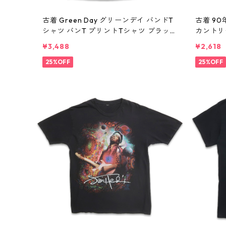
古着 Green Day グリーンデイ バンドT
古着 9
シャツ バンT プリントTシャツ ブラッ
カントリー
ク 表記：-- gd410395n w60806
es ジ
¥3,488
¥2,618
ツ バン
25%OFF
テッチ ブ
25%OFF
w60806