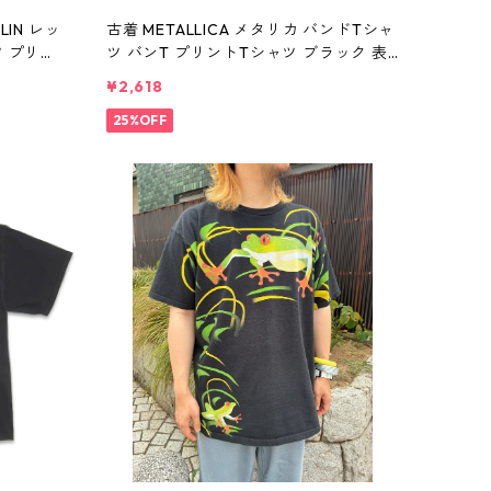
LIN レッ
古着 METALLICA メタリカ バンドTシャ
ツ プリン
ツ バンT プリントTシャツ ブラック 表
gd4103
記：XL gd410388n w60806
¥2,618
25%OFF