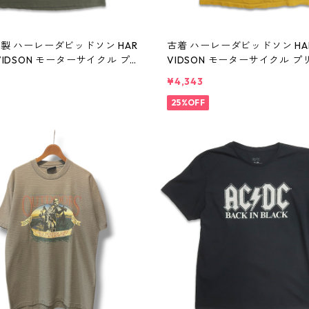
A製 ハーレーダビッドソン HAR
古着 ハーレーダビッドソン HAR
AVIDSON モーターサイクル プリ
VIDSON モーターサイクル プ
ツ グリーン系 表記：L gd41
ャツ イエロー 表記：-- gd410
¥4,343
w60807
60807
25%OFF