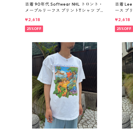
古着 90年代 Softwear NHL トロント・
古着 Le
メープルリーフス プリントTシャツ ブ
ース プ
ルー 表記：L gd410379n w60805
X gd41
¥2,618
¥2,618
25%OFF
25%OFF