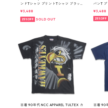
ンドTシャツ プリントTシャツ ブラック
バンT 
表記：XL gd410368n w60804
記：XL g
¥3,488
¥3,488
25%OFF
SOLD OUT
25%OFF
古着 90年代 NCC APPAREL TULTEX カ
古着 90年代 USA製 HANES ヘインズ カ