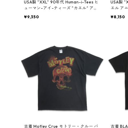
USA製 "XXL" 90年代 Human-i-Tees ヒ
USA製 
ューマン-アイ-ティーズ "カエル" アニ
エル アニ
マルTシャツ ホワイト 白 古着 古着屋 高
高円寺 ビ
¥9,350
¥8,150
円寺 ビンテージ n60805
古着 Motley Crue モトリー・クルー バ
古着 BL