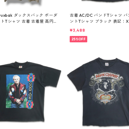
Duxbak ダックスバック ボーダ
古着 AC/DC バンドTシャツ バ
ントTシャツ 古着 古着屋 高円寺
ントTシャツ ブラック 表記：XL
 n60807
0397n w60806
¥3,488
25%OFF