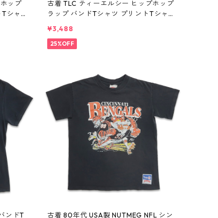
プホップ
古着 TLC ティーエルシー ヒップホップ
トTシャツ
ラップ バンドTシャツ プリントTシャツ
n w608
ブラック 表記：M gd410369n w6080
¥3,488
4
25%OFF
 バンドT
古着 80年代 USA製 NUTMEG NFL シン