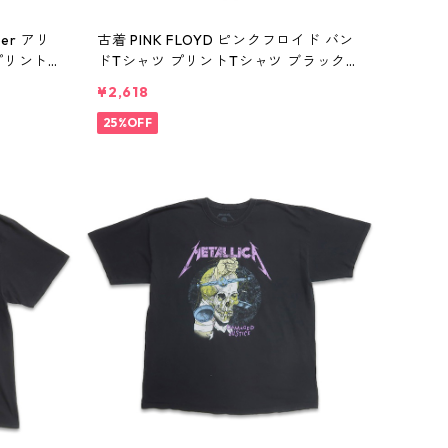
per アリ
古着 PINK FLOYD ピンクフロイド バン
プリントT
ドTシャツ プリントTシャツ ブラック
0393n
表記：L gd410392n w60806
¥2,618
25%OFF