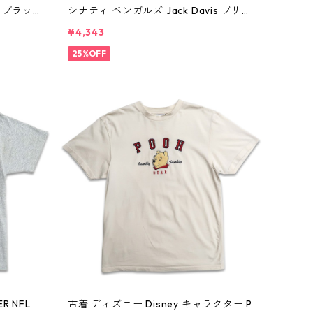
 ブラッ
シナティ ベンガルズ Jack Davis プリン
804
トTシャツ シングルステッチ ブラック
¥4,343
表記：M gd410358n w60802
25%OFF
R NFL
古着 ディズニー Disney キャラクター P