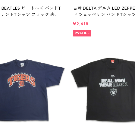
E BEATLES ビートルズ バンドT
古着 DELTA デルタ LED ZEPPE
プリントTシャツ ブラック 表
ド ツェッペリン バンドTシャ
410390n w60806
トTシャツ ブラック 表記：XL 
¥2,618
89n w60806
25%OFF