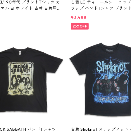
"XL" 90年代 プリントTシャツ カ
古着 LC ティーエルシー ヒッ
マル 白 ホワイト 古着 古着屋
ラップ バンドTシャツ プリン
ンテージ n60805
ブラック 表記：-- gd410370
¥3,488
04
25%OFF
ACK SABBATH バンドTシャツ
古着 Slipknot スリップノット