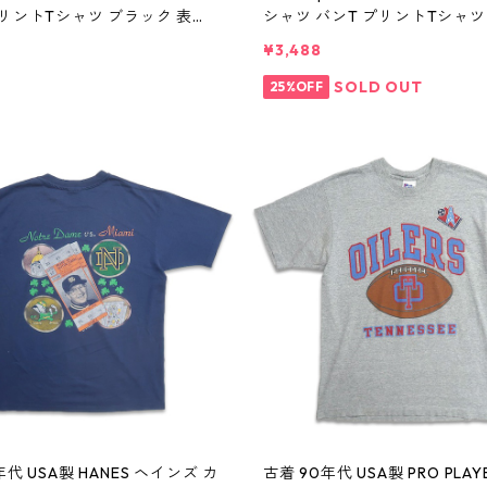
プリントTシャツ ブラック 表
シャツ バンT プリントTシャツ
d410367n w60804
ク 表記：M gd410366n w60
¥3,488
SOLD OUT
25%OFF
古着 90年代 USA製 PRO PLAYE