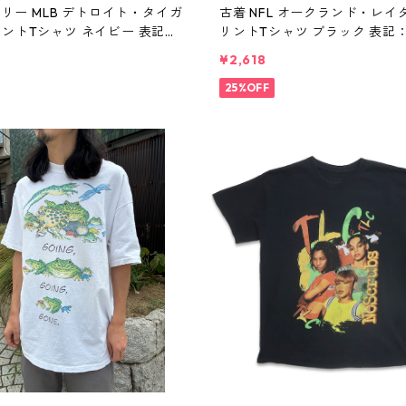
e リー MLB デトロイト・タイガ
古着 NFL オークランド・レイ
リントTシャツ ネイビー 表記：2
リントTシャツ ブラック 表記：
0378n w60805
410377n w60805
¥2,618
25%OFF