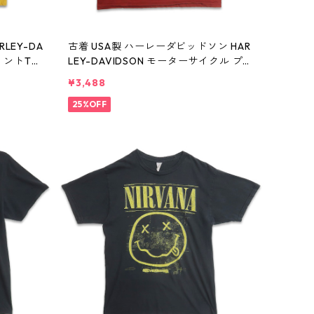
LEY-DA
古着 USA製 ハーレーダビッドソン HAR
リントTシ
LEY-DAVIDSON モーターサイクル プリ
405n w
ントTシャツ レッドブラウン 表記：2XL
¥3,488
gd410404n w60807
25%OFF