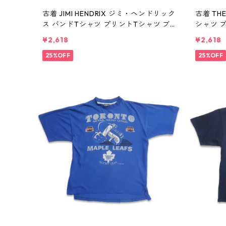
古着 JIMI HENDRIX ジミ・ヘンドリック
古着 TH
ス バンドTシャツ プリントTシャツ ブ
シャツ 
ラック 表記：-- gd410391n w60806
記：M gd
¥2,618
¥2,618
25%OFF
25%OFF