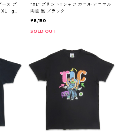
ダース プ
"XL" プリントTシャツ カエル アニマル
XL gd
両面 黒 ブラック
¥8,150
SOLD OUT