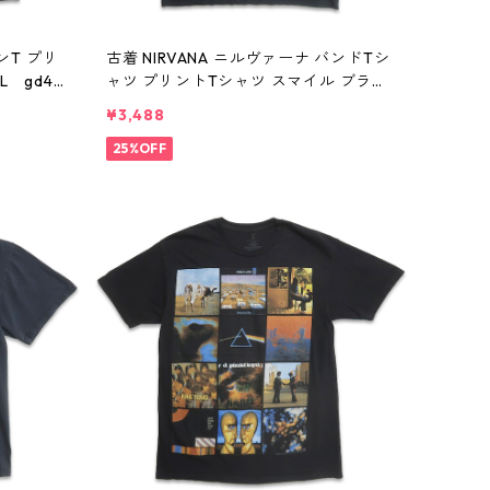
ンT プリ
古着 NIRVANA ニルヴァーナ バンドTシ
 gd41
ャツ プリントTシャツ スマイル ブラッ
ク 表記：M gd410396n w60806
¥3,488
25%OFF