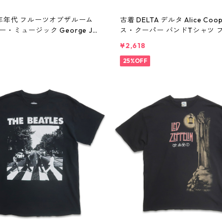
0年年代 フルーツオブザルーム
古着 DELTA デルタ Alice Coo
・ミュージック George Jon
ス・クーパー バンドTシャツ 
ョージ・ジョーンズ バンドTシャ
シャツ ブラック 表記：M gd41
¥2,618
T プリントTシャツ シングルス
w60806
ラック 表記：XL gd410394n
25%OFF