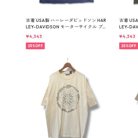
古着 USA製 ハーレーダビッドソン HAR
古着 US
LEY-DAVIDSON モーターサイクル プリ
LEY-D
ントTシャツ ネイビー 表記：XL gd41
ントTシャ
¥4,343
¥4,343
0407n w60807
0406n 
25%OFF
25%OFF