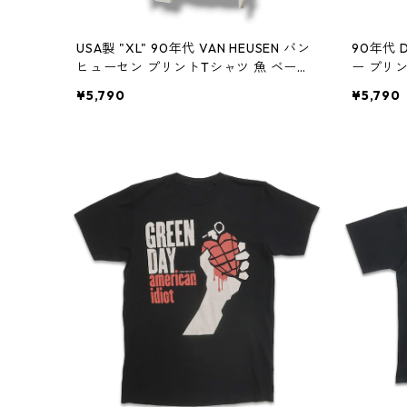
USA製 "XL" 90年代 VAN HEUSEN バン
90年代 
ヒューセン プリントTシャツ 魚 ベージ
ー プリ
ュ 古着 古着屋 高円寺 ビンテージ n608
ビンテージ
¥5,790
¥5,790
07