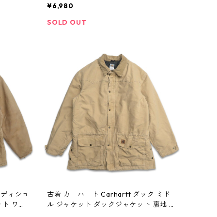
AR gd4
3770n w41004
¥6,980
SOLD OUT
トラディショ
古着 カーハート Carhartt ダック ミド
ト ワー
ル ジャケット ダックジャケット 裏地 ブ
75n w
ランケット 表記：XL gd403776n w41