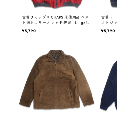
古着 チャップス CHAPS 未使用品 ベス
古着 リー
ト 裏地フリース レッド 表記：L gd40
スト ジ
3866n w41029
XL gd4
¥5,790
¥5,790