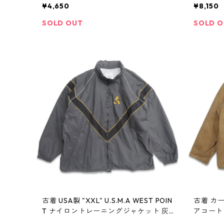
ェック 表記：S gd403865n w41029
gd4038
¥4,650
¥8,150
SOLD OUT
SOLD 
古着 USA製 "XXL" U.S.M.A WEST POIN
古着 カーハート
T ナイロントレーニングジャケット 灰
アコート
グレー ミリタリー 表記：XX-LARGE
ケット 表記