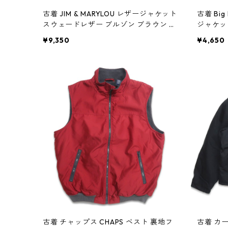
古着 JIM & MARYLOU レザージャケット
古着 Bi
スウェードレザー ブルゾン ブラウン 表
ジャケッ
記：L gd403822n w41017
403810n
¥9,350
¥4,650
古着 チャップス CHAPS ベスト 裏地フ
古着 カー