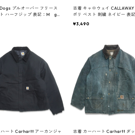
g Dogs プルオーバー フリース
古着 キャロウェイ CALLAWAY
ト ハーフジップ 表記：M gd
ポリ ベスト 刺繍 ネイビー 表記
 w41015
d403809n w41015
¥3,490
ハート Carhartt アーカンジャ
古着 カーハート Carhartt 