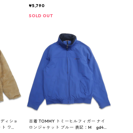
：L gd
- gd403840n w41028
¥5,790
SOLD OUT
トラディショ
古着 TOMMY トミーヒルフィガー ナイ
ト ワー
ロンジャケット ブルー 表記：M gd40