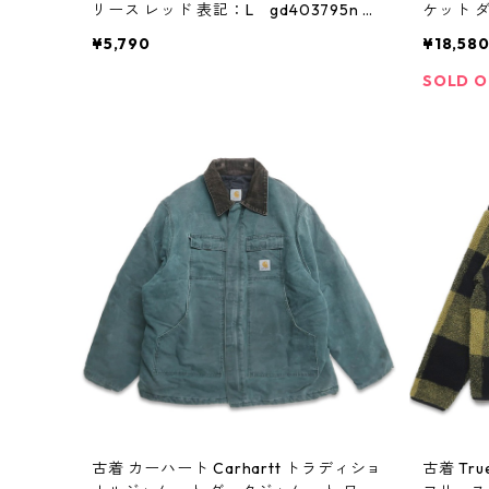
リース レッド 表記：L gd403795n w
ケット 
41010
ット ブラ
¥5,790
¥18,58
852n w4
SOLD 
古着 カーハート Carhartt トラディショ
古着 Tr