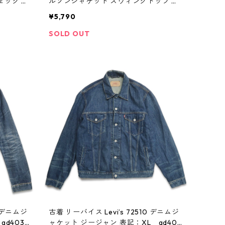
ェック 表
ルゾンジャケット スウィングトップ 裏
地付き ネイビー 表記：M gd403846n
¥5,790
w41024
SOLD OUT
4 デニムジ
古着 リーバイス Levi’s 72510 デニムジ
d4038
ャケット ジージャン 表記：XL gd403