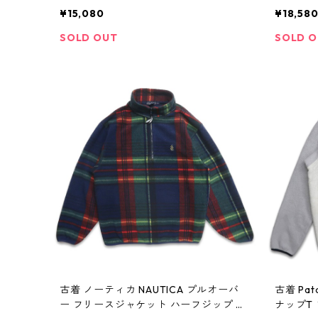
クジャケット ブラック 表記：L TALL
ケット 
¥15,080
¥18,58
gd403861n w41027
記：2XL 
SOLD OUT
SOLD 
古着 ノーティカ NAUTICA プルオーバ
古着 Pa
ー フリースジャケット ハーフジップ チ
ナップT