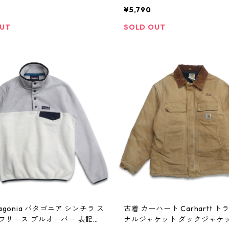
パーカージャケット ベージュ 表
ズリー 総柄 マルチカラー 表記
0
¥5,790
TALL gd403862n w41027
403839n w41028
OUT
SOLD OUT
tagonia パタゴニア シンチラ ス
古着 カーハート Carhartt 
 フリース プルオーバー 表記：S
ナルジャケット ダックジャケッ