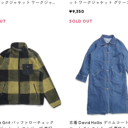
ダックジャケット ワークジャケ
ット ワークジャケット グリー
ック表記：2XL TALL gd403
記：XL gd403826n w41019
0
¥9,350
1025
OUT
SOLD OUT
ue Grit バッファローチェック
古着 David Hollis デニムコ