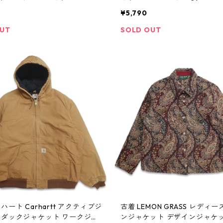
ト 表記：L TALL gd403817
56n w41026
0
¥5,790
6
OUT
SOLD OUT
ハート Carhartt アクティブジ
古着 LEMON GRASS レディー
 ダックジャケット ワークジャ
ンジャケット デザインジャケッ