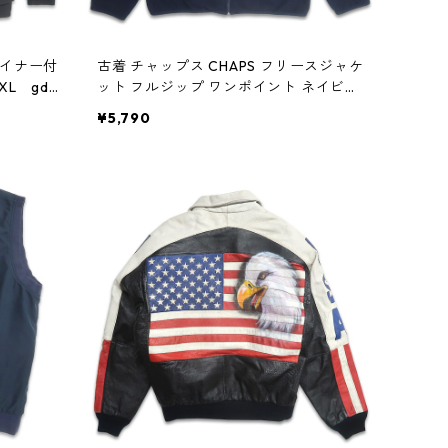
脱ライナー付
古着 チャップス CHAPS フリースジャケ
L gd4
ット フルジップ ワンポイント ネイビー
表記：M gd403825n w41019
¥5,790