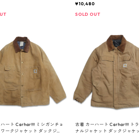
67n w41029
クジャケット 表記：40REGUL
¥10,480
03800n w41011
OUT
SOLD OUT
 Carhartt ミシガンチョ
古着 カーハート Carhartt 
 ワークジャケット ダックジャ
ナルジャケット ダックジャケッ
：-- gd403774n w41005
クジャケット表記：-- gd4037