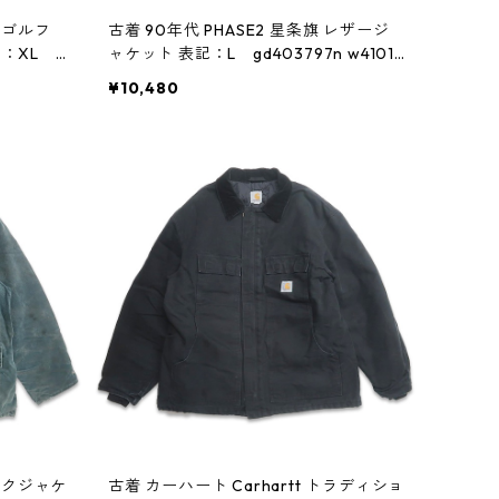
 ゴルフ
古着 90年代 PHASE2 星条旗 レザージ
：XL g
ャケット 表記：L gd403797n w4101
0
¥10,480
ダックジャケ
古着 カーハート Carhartt トラディショ