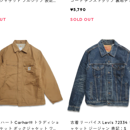
ジャケット フルジップ 表記：
コート チンストラップ 裏地チ
03835n w41022
記：S gd403837n w41022
¥5,790
OUT
SOLD OUT
ハート Carhartt トラディショ
古着 リーバイス Levi’s 7233
ケット ダックジャケット ワー
ャケット ジージャン 表記：S g