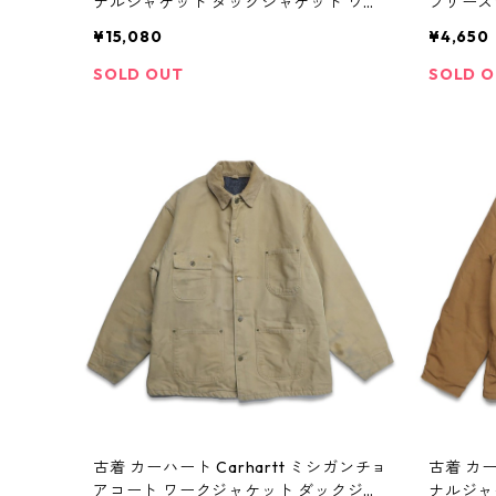
ナルジャケット ダックジャケット ワー
フリース
クジャケット 表記：-- gd403832n w
XL gd4
¥15,080
¥4,650
41021
SOLD OUT
SOLD 
古着 カーハート Carhartt ミシガンチョ
古着 カー
アコート ワークジャケット ダックジャ
ナルジャ