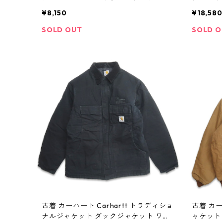
ケット 裏地ブランケット ベージュ系 表
クジャケッ
¥8,150
¥18,58
記：-- gd403851n w41025
n w4101
SOLD OUT
SOLD 
古着 カーハート Carhartt トラディショ
古着 カー
ナルジャケット ダックジャケット ワー
ャケット