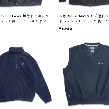
バイス Levi’s 鋲付き デニムベ
古着 Blauer M65タイプ 着
ャケット 鋲ジャン ベスト 表記：
き ジャケット ブラック 表記：X
03855n w41026
03847n w41024
¥6,980