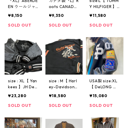
『XL』ABERDE
カナダ製『L』R
size:L【 TOMM
EN ウールジャ
oots CANADA
Y HILFIGER 】
ケット ジャケ
ウールスタジャ
トミーヒルフィ
¥8,150
¥9,350
¥11,580
ット ブルゾン
ン スタジャン
ガー ウールハ
タイプ 黒 古着
ウールジャケッ
ンティングジャ
SOLD OUT
SOLD OUT
SOLD OUT
古着屋 高円寺
ト ブルゾンタ
ケット ウール
ビンテージ
イプ 黒 赤 古着
ジャケット チ
古着屋 高円寺
ェック柄 レッ
ビンテージ
ド 赤 古着 古着
屋 高円寺 ビン
テージ
size : XL【 Yan
size : M【 Harl
USA製 size:XL
kees 】JH Desi
ey-Davidson
【 DeLONG 】
gn リバーシブ
】ハーレーダヴ
ウールジャケッ
¥23,280
¥18,580
¥15,080
ル ヤンキース
ィッドソン ハ
ト レザージャ
スタジャン ス
ーレー ウール
ケット スタジ
SOLD OUT
SOLD OUT
SOLD OUT
タジアムジャン
ジャケット ウ
アムジャンパー
パー ウール ナ
ール スタジャ
スタジャン ラ
イロン 黒 白 古
ン スタジアム
グランスリーブ