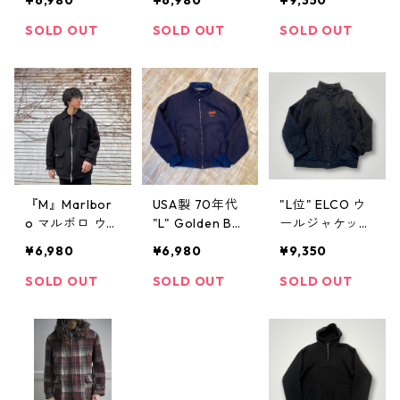
ジーンズ ウー
ツイード テー
ローレン ウー
ル ジャケット
ラードジャケッ
ル ツイード テ
SOLD OUT
SOLD OUT
SOLD OUT
紺 古着 古着屋
ト 茶系 ブラウ
ーラードジャケ
高円寺 ビンテ
ン 古着 古着屋
ット 白×黒 ホワ
ージ
高円寺 ビンテ
イト ブラック
ージ
古着 古着屋 高
円寺 ビンテー
ジ
『M』Marlbor
USA製 70年代
"L位" ELCO ウ
o マルボロ ウー
"L" Golden Be
ールジャケット
ルジャケット
ar ゴールデン
ブラック 黒 古
¥6,980
¥6,980
¥9,350
リバーシブル
ベア ウールス
着 古着屋 高円
黒×赤 古着 古着
タジャン 紺 ネ
寺 ビンテージ
SOLD OUT
SOLD OUT
SOLD OUT
屋 高円寺 ビン
イビー 古着 古
テージ
着屋 高円寺 ビ
ンテージ