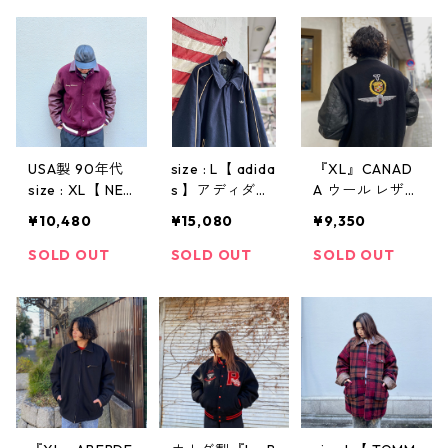
ウール レザー
ャン リバーシ
ケット 袖レザ
ネイビー 紺 古
ブル ベースボ
ー 古着 古着屋
着 古着屋 高円
ール ウール レ
高円寺 ビンテ
寺 ビンテージ
ザー 古着 古着
ージ
屋 高円寺 ビン
テージ
USA製 90年代
size : L【 adida
『XL』CANAD
size : XL【 NEF
s 】アディダス
A ウール レザー
F 】ウールスタ
アールジャケッ
スタジャン レ
¥10,480
¥15,080
¥9,350
ジャン ウール×
ト ウールスタ
ザー切り替え
レザー 襟付き
ジャン 裏地キ
刺繍 黒 古着 古
SOLD OUT
SOLD OUT
SOLD OUT
ボルドー スナ
ルティング 紺
着屋 高円寺 ビ
ップボタン バ
ベージュ 古着
ンテージ
ックプリント
古着屋 高円寺
古着 古着屋 高
ビンテージ
円寺 ビンテー
ジ