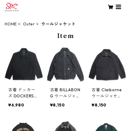
HOME
Outer
ウールジャケット
Item
古着 ドッカー
古着 BILLABON
古着 Claiborne
ズ DOCKERS
G ウールジャケ
ウールジャケッ
ウールスポーツ
ット ジップア
ト ジップアッ
¥6,980
¥8,150
¥8,150
ジャケット フ
ップジャケット
プジャケット
ルジップ ブラ
裏キルティング
グレー 表記：L
ック 表記：M
グレー 表記：M
gd408233n
gd408504n w
gd408250n
w51227