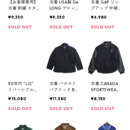
【お客様専用】
古着 USA製 De
古着 GAP ジッ
古着 刺繍 スタ
LONG デロング
プアップ 中綿
ジャン ブラッ
ウールスタジャ
ジャケット グ
¥9,350
¥9,350
¥6,980
ク 表記：L gd
ン パープル 表
レー 表記：XL
312150n w3121
記：M gd3121
gd312167n w
SOLD OUT
SOLD OUT
SOLD OUT
5
58n w31216
31217
50年代 "L位"
古着 バナナリ
古着 CANADA
リバーシブル
パブリック BA
SPORTSWEAR
ジャケット ウ
NANA REPUBLI
ウール×レザー
¥15,080
¥11,580
¥8,150
ールギャバジン
C ウールスポー
スタジャン 切
古着 古着屋 高
ツジャケット
り返し 刺繍 ブ
SOLD OUT
SOLD OUT
SOLD OUT
円寺 ビンテー
フルジップ ブ
ラック 表記：2
ジ n31227
ラック 表記：X
XL gd401320
L gd312288n
n w40104