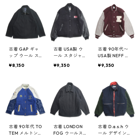
ック 表記：XL
404336n w412
04305n w4122
gd404428n
26
3
w50109
古着 GAP ギャ
古着 USA製 ウ
古着 90年代〜
ップ ウール ス
ール スタジャ
USA製 NEFF ウ
ポーツジャケッ
ン 袖レザー 刺
ール スタジャ
¥8,150
¥9,350
¥9,350
ト ブラック 表
繍 ブラック 表
ン 袖レザー バ
記：XXL gd4
記：L gd404
ーガンディ グ
04285n w4122
247n w41217
レー 表記：XL
1
gd404207n
w41212
古着 90年代 TO
古着 LONDON
古着 D.a.s.h ウ
TEM メルトン
FOG ウールス
ール デザイン
スタジャン ス
ポーツジャケッ
ジャケット ブ