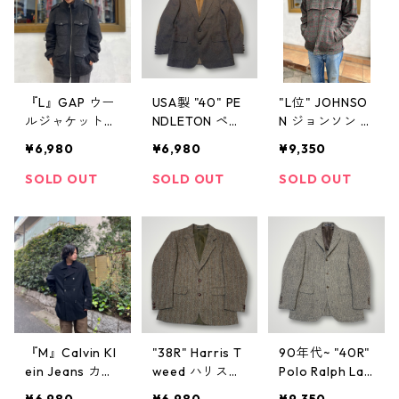
着 古着屋 高円
ジャンパー リ
ワッペン ブラ
寺 ビンテージ
ブライン 黒 オ
ック 黒 古着 古
レンジ 古着 古
着屋 高円寺 ビ
着屋 高円寺 ビ
ンテージ
ンテージ
『L』GAP ウー
USA製 "40" PE
"L位" JOHNSO
ルジャケット
NDLETON ペン
N ジョンソン ウ
ブルゾンタイプ
ドルトン ウー
ールマッキーノ
¥6,980
¥6,980
¥9,350
4つポケット ダ
ル テーラード
ジャケット チ
ークグレー 古
ジャケット 茶
ャコール 古着
SOLD OUT
SOLD OUT
SOLD OUT
着 古着屋 高円
ブラウン 古着
古着屋 高円寺
寺 ビンテージ
古着屋 高円寺
ビンテージ
ビンテージ
『M』Calvin Kl
"38R" Harris T
90年代~ "40R"
ein Jeans カル
weed ハリスツ
Polo Ralph Lau
バンクライン
イード ウール
ren ポロ ラルフ
¥6,980
¥6,980
¥9,350