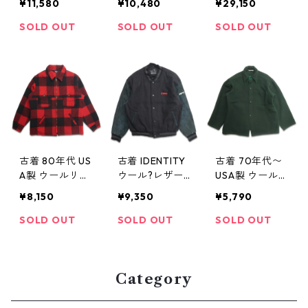
¥11,580
¥10,480
¥29,150
襟 ウール グレ
リバーシブル
マッキーノクル
ー 古着 古着屋
ダブルジップ
ーザー 赤×黒 バ
SOLD OUT
SOLD OUT
SOLD OUT
高円寺 ビンテ
ウール レーヨ
ッファローチェ
ージ n40112
ン レッド ブラ
ック 古着 古着
ック 赤 黒 古着
屋 高円寺 ビン
古着屋 高円寺
テージ n40115
ビンテージ n40
112
古着 80年代 US
古着 IDENTITY
古着 70年代〜
A製 ウールリッ
ウール?レザー
USA製 ウールリ
チ WOOLRICH
スタジャン 切
ッチ WOOLRIC
¥8,150
¥9,350
¥5,790
ハンティングジ
り返し 刺繍 グ
H ウール シャツ
ャケット バッ
レー 表記：L
ジャケット グ
SOLD OUT
SOLD OUT
SOLD OUT
ファローチェッ
gd401438n w4
リーン 表記：4
ク 表記：-- g
0116
2 gd401446n
d401436n w40
w40117
116
Category