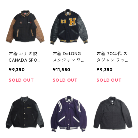
ャケット レザ
ク 表記：L gd
28n w31213
ージャケット
31279n w3120
スタジアムジャ
8
ンパー スタジ
ャン アイスホ
ッケー NHL ブ
ラック イエロ
ー 黒 黄 古着 古
古着 カナダ製
古着 DeLONG
古着 70年代 ス
着屋 高円寺 ビ
CANADA SPOR
スタジャン ワ
タジャン ワッ
ンテージ
TSWEAR 企業
ッペン ネイビ
ペン ネイビー
¥9,350
¥11,580
¥9,350
スタジャン ブ
ー 表記：M g
表記：-- gd3
ラック ブラウ
d312139n w312
12149n w31215
SOLD OUT
SOLD OUT
SOLD OUT
ン 表記：-- g
14
d312129n w312
13