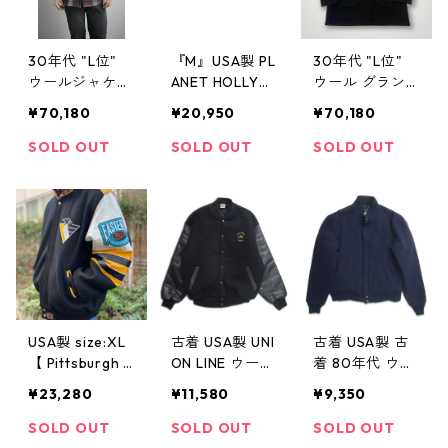
30年代 "L位"
『M』USA製 PL
30年代 "L位"
ウールジャケッ
ANET HOLLYW
ウール グラン
ト チェック柄
OOD プラネッ
ドコート 黒 ブ
¥70,180
¥20,950
¥70,180
赤 灰 レッド グ
トハリウッド
ラック 古着 古
レー 古着 古着
ウール スタジ
着屋 高円寺 ビ
SOLD OUT
SOLD OUT
SOLD OUT
屋 高円寺 ビン
ャン スウェー
ンテージ
テージ
ド切替 紺×茶 古
着 古着屋 高円
寺 ビンテージ
USA製 size:XL
古着 USA製 UNI
古着 USA製 古
【 Pittsburgh P
ON LINE ウー
着 80年代 ウー
enguins 】ピッ
ル?レザースタ
ルリッチ WOO
¥23,280
¥11,580
¥9,350
ツバーグ ペン
ジャン 切り返
LRICH ウールジ
ギンズ JHデザ
し ワンポイン
ャケット 表
SOLD OUT
SOLD OUT
SOLD OUT
イン ウールジ
ト 刺繍 ブラッ
記：M gd3121