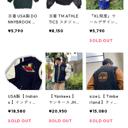
古着 USA製 DO
古着 TM ATHLE
『XL程度』ウ
NNYBROOK ウ
TICS スタジャ
ールデザインジ
ール パーカー
ン ウール 刺繍
ャケット ウー
¥5,790
¥8,150
¥5,790
コート レディ
ブラック 表
ルジャケット
ース 表記：-
記： gd31270
デザインジャケ
SOLD OUT
- gd312135n
n w31207
ット リバーシ
w31214
ブル 青 黒 古着
古着屋 高円寺
ビンテージ
USA製【 Indian
【 Yankees 】
size:L【 Timbe
s 】インディア
ヤンキース JH
rland 】ティン
ンス ウールジ
デザイン ウー
バーランド ス
¥18,580
¥20,950
¥15,080
ャケット スタ
ルジャケット
タジアムジャケ
ジアムジャンパ
スタジアムジャ
ット スタジャ
SOLD OUT
SOLD OUT
SOLD OUT
ー スタジャン
ンパー スタジ
ン ウールジャ