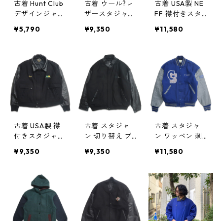
古着 Hunt Club
古着 ウール?レ
古着 USA製 NE
デザインジャケ
ザースタジャン
FF 襟付きスタ
ット パーカー
切り返し 刺繍
ジャン 表記：M
¥5,790
¥9,350
¥11,580
ウール 表記：1
ブラック 表
gd312248n w
0 gd401437n
記：XL gd312
31225
w40116
280n w31228
古着 USA製 襟
古着 スタジャ
古着 スタジャ
付きスタジャン
ン 切り替え ブ
ン ワッペン 刺
ブラック 刺繍
ラック 表記：X
繍 ブルー グレ
¥9,350
¥9,350
¥11,580
表記：2XL gd
L gd312170n
ー 表記：M g
312230n w312
w31217
d312169n w312
23
17