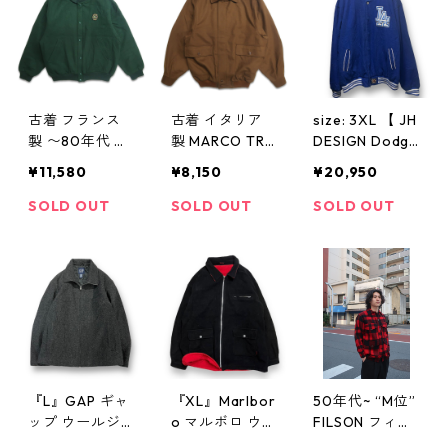
w31229
古着 フランス
古着 イタリア
size: 3XL 【 JH
製 〜80年代 ラ
製 MARCO TRA
DESIGN Dodge
コステ LACOST
NI ウール スウ
rs 】 ドジャー
¥11,580
¥8,150
¥20,950
E ウールスタジ
ィングトップ
ズ MLB チーム
ャン 表記：5
ブラウン 表
スタジャン リ
SOLD OUT
SOLD OUT
SOLD OUT
gd401339n w4
記：XL gd401
バーシブル ブ
0106
348n w40107
ルー アメカジ
ヒップホップ
古着 古着屋 高
円寺 ビンテー
ジ a14110
『L』GAP ギャ
『XL』Marlbor
50年代~ “M位”
ップ ウールジ
o マルボロ ウー
FILSON フィル
ャケット 立ち
ルジャケット
ソン シングル