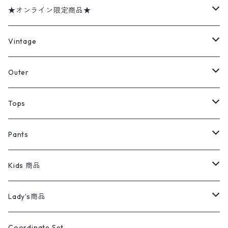
★オンライン限定商品★
ミリタリーデッドストック
Vintage
アウター
Jacket
Outer
デニムジャケット
トップス
Tee
コート
Tops
ミリタリージャケット
半袖シャツ
パンツ
Sweat Shirts
デニムジャケット
Tシャツ
Pants
スイングトップ
長袖シャツ
デニムパンツ
REVERSE WEAVE
レディース
Pants
ミリタリージャケット
長袖シャツ
デニムパンツ
Kids 商品
カバーオール
Tシャツ・ロンT
ミリタリーパンツ
アウター
ブランドシャツ
501,505
キッズ
Shirts
スウィングトップ
半袖シャツ
ミリタリーパンツ
Vintage
Lady's商品
アウトドア
ポロシャツ
ワークパンツ
トップス
ストライプシャツ
バギーズデニム
アウター
Tops
ライフスタイル雑貨
Ladies
アウトドアナイロンジャケット
ポロシャツ
チノパンツ
Tops
Tシャツ
Coordinate Set