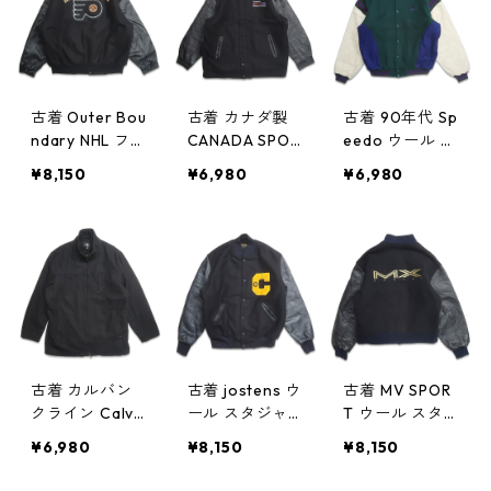
60202
w51230
古着 Outer Bou
古着 カナダ製
古着 90年代 Sp
ndary NHL フィ
CANADA SPOR
eedo ウール ス
ラデルフィア・
TSWEAR 企業
タジャン 袖レ
¥8,150
¥6,980
¥6,980
フライヤーズ
ロゴ 刺繍 ウー
ザー 表記：XL
刺繍 ウール 袖
ル スタジャン
gd407765n
レザー スタン
袖レザー 刺繍
w51116
ドカラー スタ
ブラック 表
ジャン ブラッ
記：-- gd407
ク 表記：XL g
815n w51120
d407866n w51
125
古着 カルバン
古着 jostens ウ
古着 MV SPOR
クライン Calvi
ール スタジャ
T ウール スタジ
nKlein レイヤ
ン 袖レザー ワ
ャン 袖レザー
¥6,980
¥8,150
¥8,150
ード ウールジ
ッペン ネイビ
刺繍 ブラック
ャケット ブラ
ー 表記：L gd
表記：M gd4