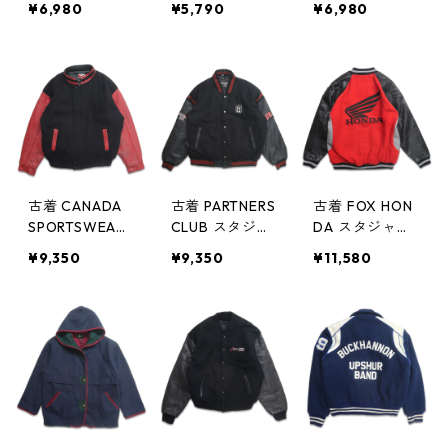
¥6,980
¥5,790
¥6,980
タンドカラー
ト フルジップ
ルゾン 表記：3
刺繍 ブルー 表
グレー 表記：X
8 gd401619n
記：-- gd404
L gd401680n
w40203
044n w41125
w40209
古着 CANADA
古着 PARTNERS
古着 FOX HON
SPORTSWEAR
CLUB スタジャ
DA スタジャン
ウール×レザー
ン 刺繍 ブラッ
表記：XL gd4
¥9,350
¥9,350
¥11,580
スタジャン 切
ク 表記：XXL
01470n w4011
り返し 表記：X
gd401529n w4
9
XL gd40160
0125
0n w40201