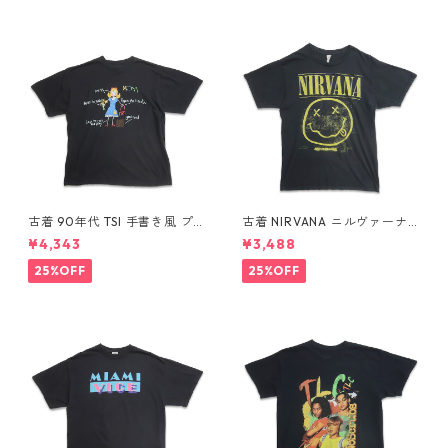
古着 90年代 TSI 手書き風 プ
古着 NIRVANA ニルヴァーナ
リントTシャツ シングルステッ
バンドTシャツ プリントTシャ
¥4,343
¥3,488
チ ブラック 表記：L gd410
ツ スマイル ブラック 表記：M
437n w60810
gd410396n w60806
25%OFF
25%OFF