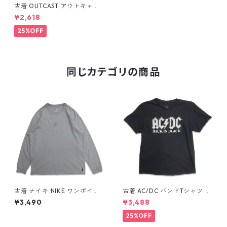
古着 OUTCAST アウトキャス
ト バンドTシャツ プリントTシ
¥2,618
ャツ ウォッシュ加工 表記：M
gd409938n w60630
25%OFF
同じカテゴリの商品
古着 ナイキ NIKE ワンポイン
古着 AC/DC バンドTシャツ バ
ト ロングスリーブTシャツ ロ
ンT プリントTシャツ ブラック
¥3,490
¥3,488
ンT 杢グレー 表記：L gd40
表記：XL gd410397n w608
8811n w60317
06
25%OFF