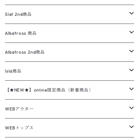
ダウンジャケット・ベスト
スラックス
リネンシャツ
ロンパース
エルエルビーン
無地スウェット
アランセーター
ウールジャケット
フリース
コーデュロイパンツ
ニット
23cm
Outer
Slat 2nd商品
ベスト
オーバーオール・つなぎ
柄シャツ
アディダス
キャラスウェット
ウールセーター
ダウンジャケット
オーバーオール・つなぎ
ジャケット
23.5cm
Tee
アウター
Albatross 商品
コーチジャケット
チノパン
ワークシャツ
ナイキ
REVERSE WEAVE
コットン
ハンティングジャケット
レザージャケット
ショーツ
スカート
24cm
Shirts
長袖シャツ
Vintage sweater
Albatross 2nd商品
フリースジャケット・ベスト
ウールパンツ
ミリタリー
チャンピオン
アクリル
アウトドアジャケット
S/S Shirts
アウトドアシャツ
Otherジャケット
Otherパンツ
パンツ(w30以下)
24.5cm
Sweat Shirts
半袖シャツ
Outer
70sアイテム
Isla商品
レザー
ペインターパンツ
ネルシャツ
カーハート
コート
L/S Shirts
ブランドシャツ
REVERSE WEAVE
アウトドアシャツ
Sailing Jacket
ワンピース
25cm
Sweater
スウェット シャツ
Other Tops
Marlboro
2点セットコーデ
【★NEW★】online限定商品（新着商品）
テーラードジャケット
ショートパンツ
ディッキーズ
ライトジャケット
デザインシャツ
ブランドシャツ
Swingtop
長袖
ブランドスウェット
Fleece tops
25.5cm
Fleece
パンツ
Sweat Shirts
GAP
Sweat Shirts
8月NEWアイテム（2026）
WEBアウター
ボアジャケット
イージーパンツ
ウールリッチ
ミリタリージャケット
リネンシャツ
リネンシャツ
Coat
半袖
プリントスウェット
Knit
リーバイス501 505
トップス
その他
26cm
Other Tops
Tシャツ
Hoodie
アウター
Knit
7月NEWアイテム（2026）
ジャケット
WEBトップス
ビンテージ
トミーヒルフィガー