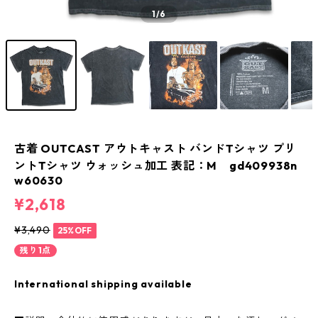
1
/6
古着 OUTCAST アウトキャスト バンドTシャツ プリ
ントTシャツ ウォッシュ加工 表記：M gd409938n
w60630
¥2,618
¥3,490
25%OFF
残り1点
International shipping available