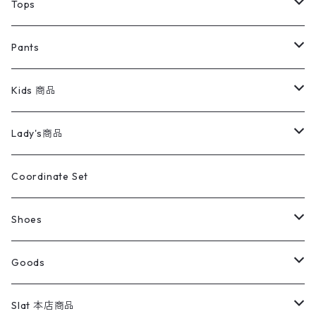
デニムジャケット
トップス
Tee
コート
Tops
ミリタリージャケット
半袖シャツ
パンツ
Sweat Shirts
デニムジャケット
Tシャツ
Pants
スイングトップ
長袖シャツ
デニムパンツ
REVERSE WEAVE
レディース
Pants
ミリタリージャケット
長袖シャツ
デニムパンツ
Kids 商品
カバーオール
Tシャツ・ロンT
ミリタリーパンツ
アウター
ブランドシャツ
501,505
キッズ
Shirts
スウィングトップ
半袖シャツ
ミリタリーパンツ
Vintage
Lady's商品
アウトドア
ポロシャツ
ワークパンツ
トップス
ストライプシャツ
バギーズデニム
アウター
Tops
ライフスタイル雑貨
Ladies
アウトドアナイロンジャケット
ポロシャツ
チノパンツ
Tops
Tシャツ
Coordinate Set
ウールジャケット
スウェット・トレーナー
コーデュロイパンツ
ボトムス
コーデュロイシャツ
フレアデニム
トップス
Pants
ラグ・ブランケット
ブランド
Sweater
スポーツナイロンジャケット
スウェット・パーカ
イージーパンツ
Pants
ブラウス／シャツ／デザイントップス
Shoes
コート
パーカー
スウェットパンツ
ワンピース
スウェードシャツ
ブラックデニム
ボトムス
ラルフローレン
プリントスウェット
長袖
Goods
ワークジャケット
ベスト
スラックス
ベスト／キャミソール
22cm以下
Goods
ナイロンジャケット
セーター・カーディガン
ジャージパンツ
ウールシャツ
ワンピース
リーバイス
ロゴスウェット
半袖
Military
テーラードジャケット
セーター・カーディガン
ワークパンツ
スウェット
22.5cm
バンダナ
Slat 本店商品