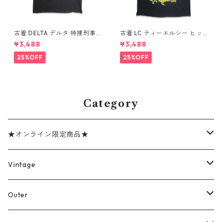
古着 DELTA デルタ 特捜刑事
古着 LC ティーエルシー ヒッ
マイアミ・バイス プリントTシ
プホップ ラップ バンドTシャ
¥3,488
¥3,488
ャツ ブラック 表記：L gd41
ツ プリントTシャツ ブラック
0436n w60810
表記：-- gd410370n w608
25%OFF
25%OFF
04
Category
★オンライン限定商品★
ミリタリーデッドストック
Vintage
アウター
Jacket
Outer