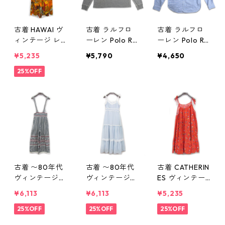
古着 HAWAI ヴ
古着 ラルフロ
古着 ラルフロ
ィンテージ レ
ーレン Polo Ral
ーレン Polo Ral
ディース ワン
ph Lauren ロン
ph Lauren バン
¥5,235
¥5,790
¥4,650
ピース 総柄 表
グスリーブTシ
ドカラー 長袖
記：-- gd407
25%OFF
ャツ ロンT グレ
シャツ ボーダ
007n w50823
ー 表記：L gd
ー マチ付き 表
407004n w50
記：S gd407
822
003n w50822
古着 〜80年代
古着 〜80年代
古着 CATHERIN
ヴィンテージ
ヴィンテージ
ES ヴィンテー
ストライプ サ
ワンピース レ
ジ レディース
¥6,113
¥6,113
¥5,235
ロペット ワイ
ディース 総柄
ワンピース 花
ドパンツ 表
25%OFF
ブルー系 表
25%OFF
柄 総柄 表記：-
25%OFF
記：-- gd406
記：-- gd406
- gd406997n