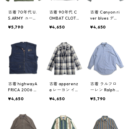
古着 70年代 U.
古着 90年代 C
古着 Canyon ri
S.ARMY ユーテ
OMBAT CLOTH
ver blues デニ
ィリティシャツ
民間 ミリタリ
ムジャケット
¥5,790
¥4,650
¥4,650
ファティーグシ
ー BDUジャケ
ジージャン 表
ャツ 長袖シャ
ット フィール
記：L gd406
ツ ミリタリー
ドジャケット
965n w50818
表記：14 1/2×3
ブラック 表
3 gd406968n
記：XL-LONG
w50819
gd406967n
w50819
古着 highwayA
古着 apparenz
古着 ラルフロ
FRICA 2006 刺
a レーヨン イー
ーレン Ralph L
繍 ハンティン
ジージャケット
auren ボタンダ
¥4,650
¥4,650
¥5,790
グベスト ネイ
テーラードジャ
ウンシャツ 長
ビー 表記：L
ケット チェッ
袖シャツ ワン
gd406964n w5
ク 表記：S gd
ポイント 表
0818
406963n w50
記：16-33 gd
818
406960n w50