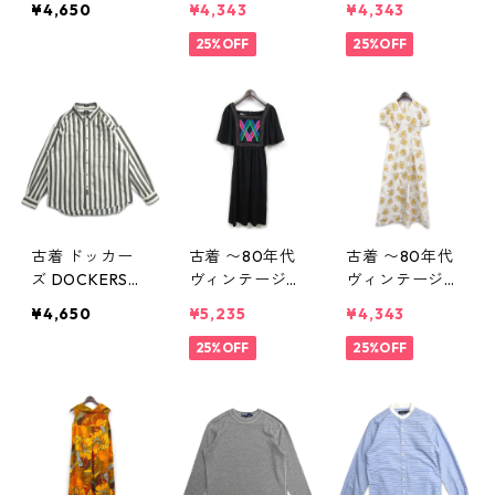
¥4,650
¥4,343
¥4,343
ーンズ ジーパ
グリーン 表
ジ レディース
ン 表記：W33L
記：-- gd407
25%OFF
ワンピース 総
25%OFF
32 gd407019
018n w50825
柄 表記：10 g
n w50825
d407017n w50
825
古着 ドッカー
古着 〜80年代
古着 〜80年代
ズ DOCKERS
ヴィンテージ
ヴィンテージ
ストライプシャ
レディース ワ
レディース ワ
¥4,650
¥5,235
¥4,343
ツ 長袖シャツ
ンピース ブラ
ンピース 総柄
表記：XL gd4
ック 表記：-
25%OFF
花柄 ホワイト
25%OFF
07011n w5082
- gd407009
表記：16 to fit
3
n w50823
HIPS40 BUST3
8 gd407008
n w50823