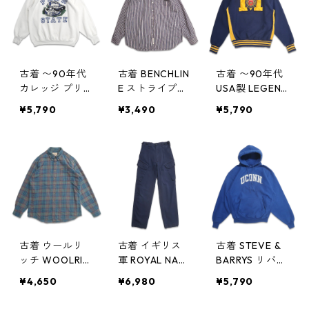
gd407061n w5
w50829
0830
古着 〜90年代
古着 BENCHLIN
古着 〜90年代
カレッジ プリ
E ストライプシ
USA製 LEGEND
ント スウェッ
ャツ ボタンダ
S ミシガン カレ
¥5,790
¥3,490
¥5,790
ト トレーナー
ウンシャツ 長
ッジ スウェッ
ホワイト 表
袖シャツ 表
ト トレーナー
記：-- gd407
記：XL gd40
ネイビー リバ
055n w50829
7048n w5082
ースウィーブ
9
表記：L gd40
7042n w5082
8
古着 ウールリ
古着 イギリス
古着 STEVE &
ッチ WOOLRIC
軍 ROYAL NAV
BARRYS リバー
H ネルシャツ 長
Y COMBAT カ
スウィーブタイ
¥4,650
¥6,980
¥5,790
袖シャツ チェ
ーゴパンツ 表
プ スウェット
ック 表記：L
記：85/80/96
パーカー トレ