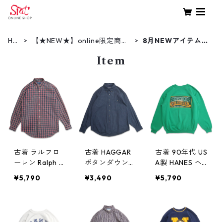
HO
【★NEW★】online限定商品
8月NEWアイテム
ME
（新着商品）
（2025）
Item
古着 ラルフロ
古着 HAGGAR
古着 90年代 US
ーレン Ralph L
ボタンダウンシ
A製 HANES ヘ
auren ボタンダ
ャツ 長袖シャ
インズ プリン
¥5,790
¥3,490
¥5,790
ウンシャツ 長
ツ ネイビー チ
ト スウェット
袖シャツ ワン
ェック 表記：L
トレーナー グ
ポイント チェ
gd407059n
リーン 表記：X
ック 表記：S
w50830
L gd407056n