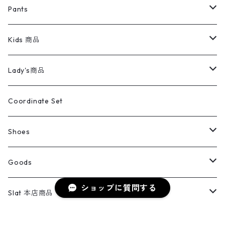
ミリタリージャケット
半袖シャツ
パンツ
Sweat Shirts
デニムジャケット
Tシャツ
Pants
スイングトップ
長袖シャツ
デニムパンツ
REVERSE WEAVE
レディース
Pants
ミリタリージャケット
長袖シャツ
デニムパンツ
Kids 商品
カバーオール
Tシャツ・ロンT
ミリタリーパンツ
アウター
ブランドシャツ
501,505
キッズ
Shirts
スウィングトップ
半袖シャツ
ミリタリーパンツ
Vintage
Lady's商品
アウトドア
ポロシャツ
ワークパンツ
トップス
ストライプシャツ
バギーズデニム
アウター
Tops
ライフスタイル雑貨
Ladies
アウトドアナイロンジャケット
ポロシャツ
チノパンツ
Tops
Tシャツ
Coordinate Set
ウールジャケット
スウェット・トレーナー
コーデュロイパンツ
ボトムス
コーデュロイシャツ
フレアデニム
トップス
Pants
ラグ・ブランケット
ブランド
Sweater
スポーツナイロンジャケット
スウェット・パーカ
イージーパンツ
Pants
ブラウス／シャツ／デザイントップス
Shoes
コート
パーカー
スウェットパンツ
ワンピース
スウェードシャツ
ブラックデニム
ボトムス
ラルフローレン
プリントスウェット
長袖
Goods
ワークジャケット
ベスト
スラックス
ベスト／キャミソール
22cm以下
Goods
ナイロンジャケット
セーター・カーディガン
ジャージパンツ
ウールシャツ
ワンピース
ショップに質問する
リーバイス
ロゴスウェット
半袖
Military
テーラードジャケット
セーター・カーディガン
ワークパンツ
スウェット
22.5cm
バンダナ
Slat 本店商品
ダウンジャケット・ベスト
スラックス
リネンシャツ
ロンパース
エルエルビーン
無地スウェット
アランセーター
ウールジャケット
フリース
コーデュロイパンツ
ニット
23cm
Outer
Slat 2nd商品