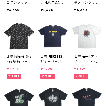
O ワンタック
カ NAUTICA チ
チノパンツ ツ
スラックス パ
ノパンツ ツー
ータック スラ
¥4,650
¥3,490
¥4,650
ンツ ベージュ
タック スラッ
ックス ブラッ
表記：46 gd4
クス ベージュ
ク 表記：W34L
06932n w5081
表記：W34L32
34 gd406927
7
gd406929n
n w50817
w50817
古着 Island Sha
古着 JERZEES
古着 anvil アン
res 総柄 レーヨ
ジャージーズ
ビル プリントT
ン 半袖シャツ
ニューヨーク市
シャツ ホワイ
¥2,618
¥1,725
¥1,725
ボックスシャツ
警 プリントTシ
ト 表記：L gd
ブラック 表
25%OFF
ャツ ネイビー
25%OFF
406923n w50
25%OFF
記：L gd406
表記：XL gd4
812
926n w50812
06924n w5081
2