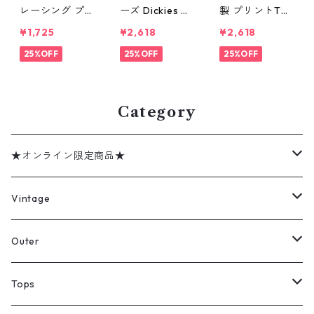
レーシング プ
ーズ Dickies ワ
製 プリントTシ
リントTシャツ
ーク ショート
ャツ ブラック
¥1,725
¥2,618
¥2,618
ネイビー 表
パンツ ハーフ
表記：XL gd4
記：L gd406
25%OFF
パンツ ベージ
25%OFF
06904n w508
25%OFF
910n w50811
ュ 表記：34 g
08
d406906n w5
0811
Category
★オンライン限定商品★
ミリタリーデッドストック
Vintage
アウター
Jacket
Outer
デニムジャケット
トップス
Tee
コート
Tops