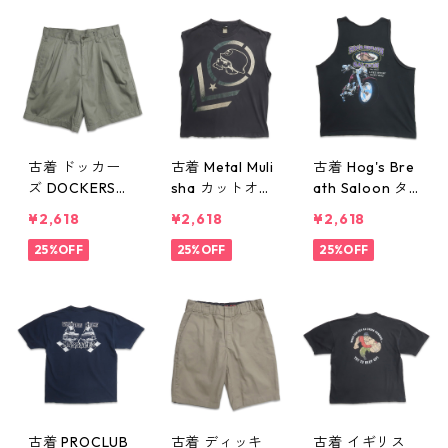
w50812
w50812
古着 ドッカー
古着 Metal Muli
古着 Hog's Bre
ズ DOCKERS
sha カットオフ
ath Saloon タ
ショートパンツ
ノースリーブ
ンクトップ ブ
¥2,618
¥2,618
¥2,618
ハーフパンツ
ブラック 表
ラック 表記：-
ツータック グ
25%OFF
記：-- gd406
25%OFF
- gd406911n
25%OFF
リーン系 表
912n w50811
w50811
記：W30 gd4
06915n w5081
2
古着 PROCLUB
古着 ディッキ
古着 イギリス