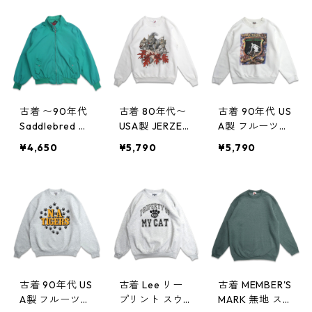
999n w50822
998n w50822
w50822
古着 〜90年代
古着 80年代〜
古着 90年代 US
Saddlebred ス
USA製 JERZEE
A製 フルーツオ
ウィングトップ
S ジャージーズ
ブザルーム プ
¥4,650
¥5,790
¥5,790
ブルゾン グリ
アニマル リス
リント スウェ
ーン 表記：L
プリント スウ
ット トレーナ
gd406993n w5
ェット トレー
ー ホワイト 表
0820
ナー ホワイト
記：M gd406
表記：M gd4
990n w50820
06992n w508
20
古着 90年代 US
古着 Lee リー
古着 MEMBER'S
A製 フルーツオ
プリント スウ
MARK 無地 ス