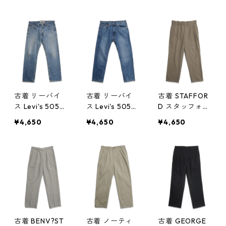
袖シャツ ベー
ジーンズ ジー
ジーンズ ジー
ジュ 表記：L
パン 表記：W3
パン 表記：W3
gd406939n w5
2L30 gd4069
2L32 gd4069
0817
38n w50817
37n w50817
古着 リーバイ
古着 リーバイ
古着 STAFFOR
ス Levi's 505
ス Levi's 505
D スタッフォー
デニムパンツ
デニムパンツ
ド ツータック
¥4,650
¥4,650
¥4,650
ジーンズ ジー
ジーンズ ジー
スラックス パ
パン 表記：W3
パン 表記：W3
ンツ ブラウン
2L30 gd4069
4L30 gd4069
系 表記：W32L
36n w50817
35n w50817
30 gd40693
3n w50817
古着 BENV?ST
古着 ノーティ
古着 GEORGE