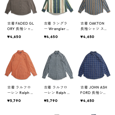
818
古着 FADED GL
古着 ラングラ
古着 OAKTON
ORY 長袖シャ
ー Wrangler ス
長袖シャツ ス
ツ ストライプ
トライプ ウエ
トライプシャツ
¥4,650
¥4,650
¥4,650
シャツ 表記：L
スタンシャツ
表記：M gd4
gd406950n
長袖シャツ 表
06948n w5081
w50818
記：L gd406
8
949n w50818
古着 ラルフロ
古着 ラルフロ
古着 JOHN ASH
ーレン Ralph L
ーレン Ralph L
FORD 長袖シャ
auren ボタンダ
auren ボタンダ
ツ チェック 表
¥5,790
¥5,790
¥4,650
ウンシャツ 長
ウンシャツ 長
記：XL gd40
袖シャツ ワン
袖シャツ ワン
6945n w50817
ポイント チェ
ポイント チェ