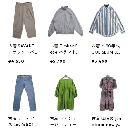
gd407040n w
gd407039n
ーナー ブルー
50828
w50828
表記：S/M gd
407034n w50
826
古着 SAVANE
古着 Timber Ri
古着 〜90年代
スラックスパン
dde ハリントン
COLISEUM JEA
ツ ツータック
ジャケット ス
NS ボタンダウ
¥4,650
¥5,790
¥3,490
ブラウン系 表
ウィングトップ
ンシャツ スト
記：W34L29
ブルゾン グレ
ライプシャツ
gd407027n w5
ー 表記：XLT
長袖シャツ 表
0826
gd407026n w5
記：L gd407
0825
021n w50825
古着 リーバイ
古着 ヴィンテ
古着 USA製 jan
ス Levi's 501 デ
ージ レディー
e baar new yo
ニムパンツ ジ
ス ワンピース
rk ヴィンテー