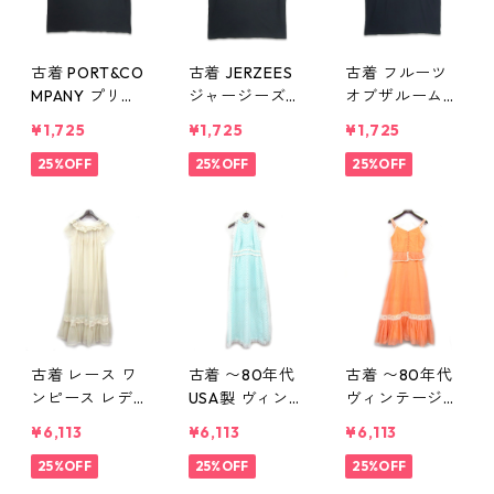
古着 PORT&CO
古着 JERZEES
古着 フルーツ
MPANY プリン
ジャージーズ
オブザルーム
トTシャツ ブラ
プリントTシャ
D.A.R.E 薬物乱
¥1,725
¥1,725
¥1,725
ック 表記：XL
ツ ブラック 表
用防止教育 プ
gd406922n
25%OFF
記：M gd406
25%OFF
リントTシャツ
25%OFF
w50812
921n w50812
ブラック 表
記：M gd406
920n w50812
古着 レース ワ
古着 〜80年代
古着 〜80年代
ンピース レデ
USA製 ヴィンテ
ヴィンテージ
ィース 表記：M
ージ レース ワ
ワンピース レ
¥6,113
¥6,113
¥6,113
gd406919n
ンピース レデ
ディース オレ
w50812
25%OFF
ィース 表記：-
25%OFF
ンジ系 表記：-
25%OFF
- gd406918n
- gd406917n