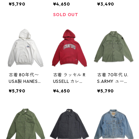
ブザルーム プ
ェット トレー
ウェット トレ
¥5,790
¥4,650
¥3,490
リント スウェ
ナー 杢グレー
ーナー グリー
ット トレーナ
表記：-- gd4
ン系 表記：-
SOLD OUT
ー 杢グレー 表
06985n w5081
- gd406981n
記：L gd406
9
w50819
989n w50820
古着 80年代〜
古着 ラッセル R
古着 70年代 U.
USA製 HANES
USSELL カレッ
S.ARMY ユーテ
ヘインズ スウ
ジ スウェット
ィリティシャツ
¥5,790
¥4,650
¥5,790
ェットパーカー
パーカー トレ
ファティーグシ
トレーナー 刺
ーナー 刺繍 ワ
ャツ 長袖シャ
繍 ホワイト 表
ッペン レッド
ツ ミリタリー
記：L gd406
表記：M gd4
表記：15 1/2×3
976n w50819
06975n w5081
5 gd406969n
9
w50819