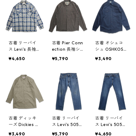
ック 表記：16 3
ック 表記：S
2/33 gd4069
gd406946n w5
47n w50818
0817
古着 リーバイ
古着 Pier Conn
古着 オシュコ
ス Levi's 長袖シ
ection 長袖シ
シュ OSHKOSH
ャツ ボックス
ャツ ボックス
ワークシャツ
¥4,650
¥5,790
¥3,490
シャツ チェッ
シャツ チェッ
長袖シャツ ネ
ク 表記：L gd
ク 表記：M g
イビー 表記：-
406944n w50
d406943n w5
- gd406942n
817
0817
w50817
古着 ディッキ
古着 リーバイ
古着 リーバイ
ーズ Dickies ワ
ス Levi's 505
ス Levi's 505
ークシャツ 長
デニムパンツ
デニムパンツ
¥3,490
¥5,790
¥4,650