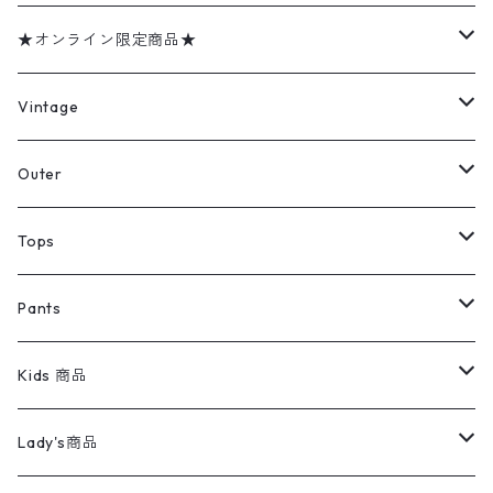
★オンライン限定商品★
ミリタリーデッドストック
Vintage
アウター
Jacket
Outer
デニムジャケット
トップス
Tee
コート
Tops
ミリタリージャケット
半袖シャツ
パンツ
Sweat Shirts
デニムジャケット
Tシャツ
Pants
スイングトップ
長袖シャツ
デニムパンツ
REVERSE WEAVE
レディース
Pants
ミリタリージャケット
長袖シャツ
デニムパンツ
Kids 商品
カバーオール
Tシャツ・ロンT
ミリタリーパンツ
アウター
ブランドシャツ
501,505
キッズ
Shirts
スウィングトップ
半袖シャツ
ミリタリーパンツ
Vintage
Lady's商品
アウトドア
ポロシャツ