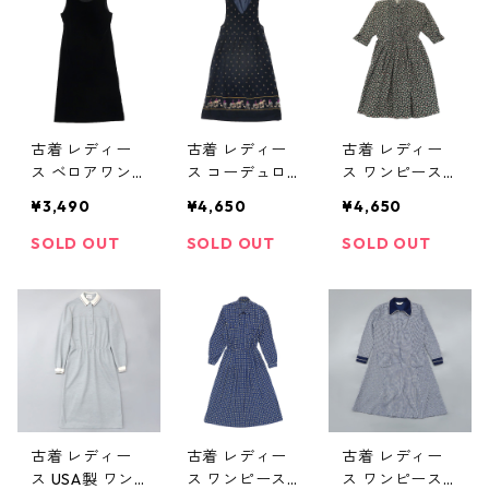
記：12 gd761
gd76114
99
古着 レディー
古着 レディー
古着 レディー
ス ベロアワン
ス コーデュロ
ス ワンピース
ピース ノース
イワンピース
花柄 ブラック
¥3,490
¥4,650
¥4,650
リーブ ブラッ
ノースリーブ
ベース サイズ
ク サイズ表
総柄 ネイビー
表記：-- gd7
SOLD OUT
SOLD OUT
SOLD OUT
記：XL gd746
サイズ表記：12
5808
15
gd73401
古着 レディー
古着 レディー
古着 レディー
ス USA製 ワン
ス ワンピース
ス ワンピース