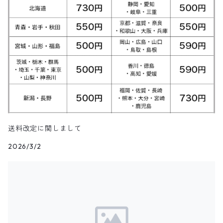
パンツ
ジップスウェット
トップス
クルーネックセーター
アウター
Skirt
7月NEWアイテム（2025）
ベスト
ウールジャケット
ショップコート
カレッジTシャツ
ジャージ・トラックパンツ
スポーツショートパンツ
ジャージ&スウェット系パンツ
ワークシャツ
タウンクラフト
ブラウス
チームTシャツ
ヴィンテージ
その他スウェット
パンツ
タートルネックセーター
トップス
トップス
ダウン・中綿ベスト
Shoes
6月NEWアイテム（2025）
ハンティングジャケット
ダウンコート
モーターサイクル・レーシングTシャツ
その他ロングパンツ
チェック柄ショートパンツ
ショートパンツ
コットン・チェックシャツ
カルバンクライン
その他半袖シャツ
タンクトップ&ゲームシャツ
ジップセーター
パンツ
パンツ
デニム・コーデュロイ・ボアベスト
22.0cm
トップス
Goods
5月NEWアイテム（2025）
レザージャケット
ファーコート
リンガーTシャツ
クライミング・アウトドアショートパンツ
無地・コットンシャツ
ジェイクルー
長袖Tシャツ
カウチンセーター
レザーベスト
22.5cm
パンツ
トップス
デニム・コーデュロイジャケット
Kids
4月NEWアイテム（2025）
その他コート
長袖Tシャツ
その他ショートパンツ
ストライプシャツ
オシュコシュ
その他セーター
フリースベスト
23.0cm
パンツ
その他ジャケット
アウター
ブランドTシャツ
3月NEWアイテム（2025）
送料改定に関しまして
ブラウス
ドッカーズ
2026/3/2
ニットベスト
23.5cm
アウター
トップス
その他Tシャツ
アウター
2月NEWアイテム（2025）
ボーイスカウトシャツ
その他
ウールベスト
24.0cm
パンツ
トップス
アウター
1月NEWアイテム（2025）
柄シャツ
ハンティングベスト
24.5cm
パンツ
トップス
アウター
12月NEWアイテム（2024）
リネンシャツ