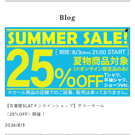
Nylon jacket
イージーパンツ
ワークジャケット
オイルドジャケット
Chino Pants
Long sleeve Tee
チェスターコート
バンド・ラップTシャツ
スイングトップ
アウター
その他ポロシャツ
スキニーデニムパンツ
Brand Shirts
パーカー
トップス
コーデュロイパンツ
ジャケット
Slacks Pants
長袖ブランド
長袖
アウター
チノショートパンツ
28.5cm以上
Kids
スニーカー
Goods
パンツ
Pants
2月NEWアイテム（2026）
長袖シャツ
スカート
レザーシューズ
帽子
食器・キッチン
ビッグマック
デニムジャケット
Blog
Silk jacket
フレアパンツ
レザージャケット
マウンテンパーカー
Trousers
ピーコート
タイダイ柄Tシャツ
ナイロンジャケット
スリム・テーパードデニムパンツ
Design Shirts
カットソー
パンツ
チノパン
パンツ
Denim Pants
長袖デザインシャツ&ガウン
半袖
トップス
デニムショートパンツ
CAP
フレアパンツ
アウター
ネルシャツ
ロングスカート
キャップ
ファイブブラザー
Coordinate Set
グッズ
Shose
ニット&ニットベスト
Onepiece
1月NEWアイテム（2026）
半袖シャツ
サンダル
小物
ラグマット・ブランケット
レザージャケット
Track jacket
ブラックデニム
ウールジャケット
ナイロンジャケット・ウィンドブレーカー
Short Pants
ロングコート
アニメ・キャラクターTシャツ
コート
その他デニムパンツ
Corduroy Shirt
ミリタリー・カーゴパンツ
シャツ
Easy Pants
スエードシャツ
パンツ
ペインターショートパンツ
スラックスパンツ
トップス
ボタンダウンシャツ
ハーフ丈スカート
ハット
ブルックスブラザーズ
Sneaker
コットンセーター
長袖
アウター
アロハシャツ
マフラー・ストール
キッズ
Design item
ポロシャツ
Blouse
12月NEWアイテム（2025）
チュニック
パンプス
ハンガー
ペインターパンツ
ダウンジャケット
スタジャン
Corduroy Pants
ステンカラーコート
アドバタイジングTシャツ
その他デザインジャケット
Fakesuède Shirt
オーバーオール
Chino Pants
コーデュロイシャツ
スイムショートパンツ
デニムパンツ
パンツ
ウールシャツ
ミニスカート
ニットキャップ
ラングラー
Leather Shose
アクリルセーター
半袖
トップス
キューバシャツ
バンダナ
トップス
長袖ポロシャツ
長袖
アウター
ベスト
Carhartt
Tシャツ
Tee
11月NEWアイテム（2025）
ワンピース
ショーツ
Otherジャケット
テーラードジャケット
Work Pants
トレンチコート
サーフ・スケートTシャツ
クライミング・アウトドアパンツ
Corduroy Pants
半袖ブランド&コットンデザインシャツ
キュロットパンツ
コーデュロイパンツ
ウエスタンシャツ
その他スカート
リー
ウールセーター
ノースリーブ
パンツ
ボタンダウンシャツ
アクセサリー
パンツ
半袖ポロシャツ
半袖
トップス
ハードロックカフェ&プラネットハリウッド
アウター
長袖
Ralph Lauren
シューズ
Polo Shirts
10月NEWアイテム（2025）
スウェット
コーデュロイパンツ
デニムジャケット
ワークジャケット
Over-all
モッズコート
無地Tシャツ
スウェットパンツ
Painter Pants
半袖シルク&レーヨン&ポリエステル素材シャツ
パッチワークショートパンツ
ワークパンツ&オーバーオール
ミリタリーシャツ
リーボック
カーディガン
ボウリングシャツ
ネクタイ・蝶ネクタイ
パンツ
プリントTシャツ
トップス
半袖
アウター
トレーナー
Character Items
小物
Vest
9月NEWアイテム（2025）
セーター
【古着屋SLATオンラインショップ】サマーセール
ワークパンツ
ピステジャケット
カバーオール
デニム・コーデュロイコート
ボーダー・ジャガードTシャツ
スラックス・プリーツパンツ
Work Pants
コーデュロイショートパンツ
チノパンツ
ラガーシャツ
ギャップ
（25％OFF）開催！
ベスト
ボーイスカウトシャツ
ベルト・サスペンダー
バンドTシャツ
パンツ
ノースリーブ
トップス
パーカー
アウター
Vネックセーター
Other Tops
8月NEWアイテム（2025）
カーディガン
ダウン・中綿ジャケット
2026/8/3
ガウン・ルームロープ
アニマルプリントTシャツ
レザーパンツ
Short
カーゴショートパンツ
イージータイプパンツ
デニム・シャンブレーシャツ
ペンドルトン
ボックスシャツ
バッジ
キャラクターTシャツ
花柄