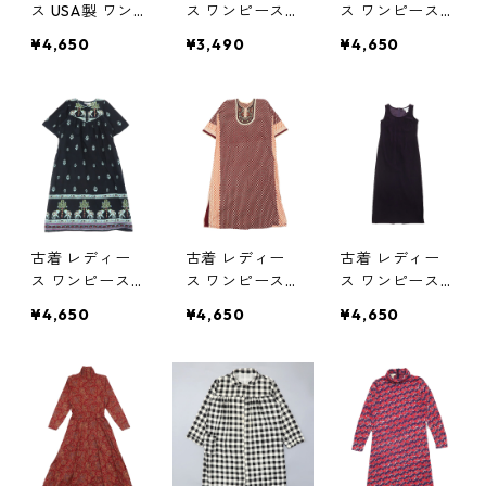
ス USA製 ワン
ス ワンピース
ス ワンピース
ピース ノース
半袖 総柄 ネイ
花柄 半袖 ワイ
¥4,650
¥3,490
¥4,650
リーブ 花柄 ネ
ビーベース サ
ンレッドベース
イビーベース
イズ表記：--
ビンテージ サ
サイズ表記：6
gd76387 OW0
イズ表記：--
gd76388
5
gd76331 OW0
6
古着 レディー
古着 レディー
古着 レディー
ス ワンピース
ス ワンピース
ス ワンピース
民族柄 ブラッ
民族柄 レッド
ノースリーブ
¥4,650
¥4,650
¥4,650
クベース サイ
ベース サイズ
ピーチスキン
ズ表記：L gd
表記：60 gd7
パープル サイ
76020 OW02
5675 OW02
ズ表記：6 gd
70466