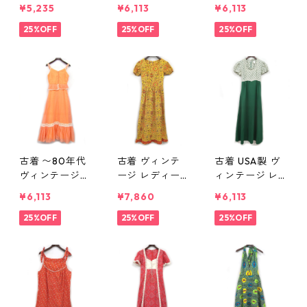
ジ レディース
ィース 表記：M
ージ レース ワ
¥5,235
¥6,113
¥6,113
ワンピース 花
gd406919n
ンピース レデ
柄 総柄 表記：-
25%OFF
w50812
25%OFF
ィース 表記：-
25%OFF
- gd406997n
- gd406918n
w50822
w50812
古着 〜80年代
古着 ヴィンテ
古着 USA製 ヴ
ヴィンテージ
ージ レディー
ィンテージ レ
ワンピース レ
ス ワンピース
ディース ワン
¥6,113
¥7,860
¥6,113
ディース オレ
総柄 イエロー
ピース 総柄 グ
ンジ系 表記：-
25%OFF
表記：7 gd40
25%OFF
リーン 表記：-
25%OFF
- gd406917n
6846n w50731
- gd406845n
w50812
w50731