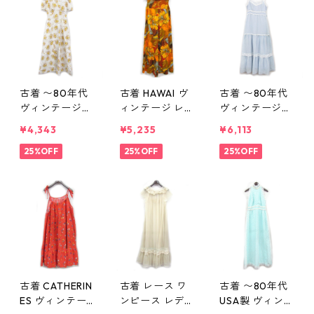
825
古着 〜80年代
古着 HAWAI ヴ
古着 〜80年代
ヴィンテージ
ィンテージ レ
ヴィンテージ
レディース ワ
ディース ワン
ワンピース レ
¥4,343
¥5,235
¥6,113
ンピース 総柄
ピース 総柄 表
ディース 総柄
花柄 ホワイト
25%OFF
記：-- gd407
25%OFF
ブルー系 表
25%OFF
表記：16 to fit
007n w50823
記：-- gd406
HIPS40 BUST3
998n w50822
8 gd407008
n w50823
古着 CATHERIN
古着 レース ワ
古着 〜80年代
ES ヴィンテー
ンピース レデ
USA製 ヴィンテ