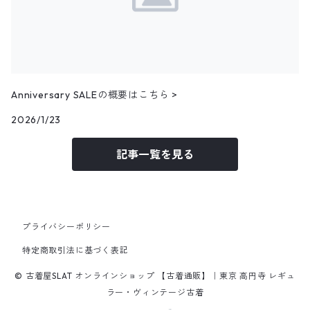
その他ベスト
25.0cm
パンツ
トップス
アウター
フェイクスウェードシャツ
11月NEWアイテム
25.5cm
パンツ
トップス
コーデュロイシャツ
アウター
10月NEWアイテム
Anniversary SALEの概要はこちら >
パンツ
その他長袖シャツ
トップス
アウター
2026/1/23
9月NEWアイテム
記事一覧を見る
パンツ
トップス
アウター
8月NEWアイテム
パンツ
トップス
トップス
7月NEWアイテム
プライバシーポリシー
パンツ
パンツ
トップス
6月NEWアイテム
特定商取引法に基づく表記
© 古着屋SLAT オンラインショップ 【古着通販】｜東京 高円寺 レギュ
パンツ
トップス
5月NEWアイテム
ラー・ヴィンテージ古着