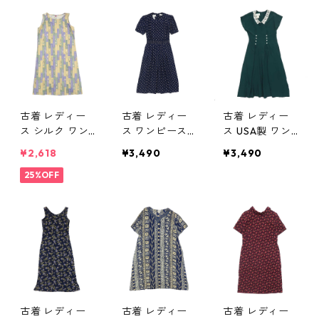
記：16 gd406
704
表記：7 gd40
835n w50730
6556n w50704
古着 レディー
古着 レディー
古着 レディー
ス シルク ワン
ス ワンピース
ス USA製 ワン
ピース 花柄 マ
半袖 総柄 ネイ
ピース 半袖 グ
¥2,618
¥3,490
¥3,490
ルチカラー サ
ビーベース サ
リーン ビンテ
イズ表記：L g
25%OFF
イズ表記：10
ージ サイズ表
d76800 OW0
gd76417
記：7 gd7638
5
9
古着 レディー
古着 レディー
古着 レディー