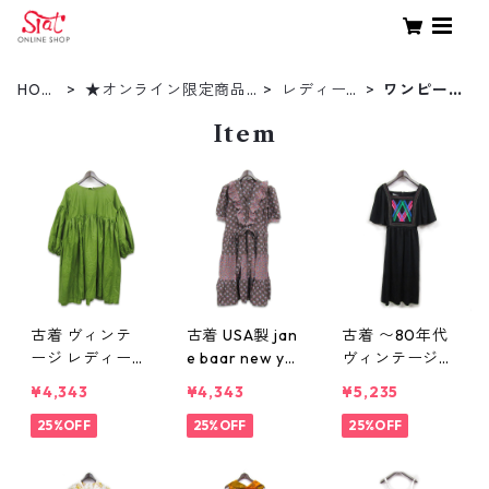
HOM
★オンライン限定商品
レディー
ワンピー
E
★
ス
ス
Item
古着 ヴィンテ
古着 USA製 jan
古着 〜80年代
ージ レディー
e baar new yo
ヴィンテージ
ス ワンピース
rk ヴィンテー
レディース ワ
¥4,343
¥4,343
¥5,235
グリーン 表
ジ レディース
ンピース ブラ
記：-- gd407
25%OFF
ワンピース 総
25%OFF
ック 表記：-
25%OFF
018n w50825
柄 表記：10 g
- gd407009
d407017n w50
n w50823