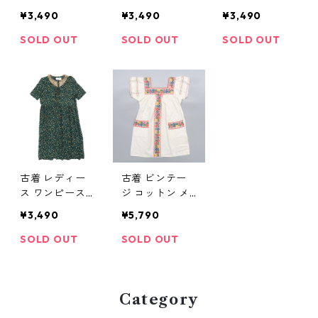
ピース 長袖 グ
ドット柄 長袖
千鳥格子 長袖
¥3,490
¥3,490
¥3,490
レー ホワイト
ネイビー ブラ
ネイビー ホワ
ビンテージ サ
ック ホワイト
イト ビンテー
SOLD OUT
SOLD OUT
SOLD OUT
イズ表記：--
サイズ表記：-
ジ サイズ表
gd74850
- gd76330
記：-- gd763
63
古着 レディー
古着 ビンテー
ス ワンピース
ジ コットン メ
半袖 花柄 グリ
キシカンワンピ
¥3,490
¥5,790
ーンベース サ
ース サイズ表
イズ表記：--
記：-- gd820
SOLD OUT
SOLD OUT
gd76682
63 OW06
Category