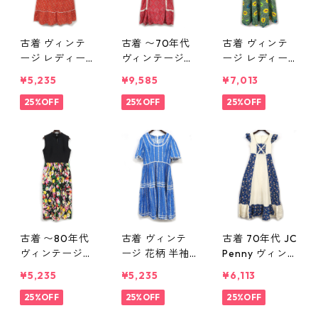
古着 ヴィンテ
古着 〜70年代
古着 ヴィンテ
ージ レディー
ヴィンテージ
ージ レディー
ス ワンピース
レディース ワ
ス ホルターネ
¥5,235
¥9,585
¥7,013
花柄 総柄 表
ンピース 総柄
ック ワンピー
記：-- gd406
25%OFF
レッド 表記：-
25%OFF
ス 総柄 表記：-
25%OFF
844n w50731
- gd406837n
- gd406836n
w50730
w50730
古着 〜80年代
古着 ヴィンテ
古着 70年代 JC
ヴィンテージ
ージ 花柄 半袖
Penny ヴィンテ
レディース ノ
ワンピース レ
ージ 花柄 レー
¥5,235
¥5,235
¥6,113
ースリーブ ワ
ディース ブル
ヨン ノースリ
ンピース ブラ
25%OFF
ー 表記：-- g
25%OFF
ーブ ワンピー
25%OFF
ック 花柄 表
d406557n w50
ス レディース