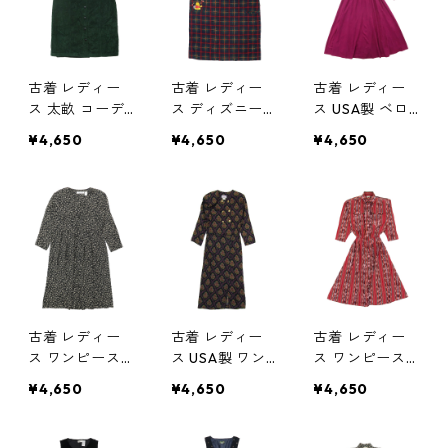
gd70670
古着 レディー
古着 レディー
古着 レディー
ス 太畝 コーデ
ス ディズニー
ス USA製 ベロ
ュロイ ワンピ
キャラクター
アワンピース
¥4,650
¥4,650
¥4,650
ース ノースリ
プーさん ノー
長袖 ビビッド
ーブ グリーン
スリーブワンピ
ピンク サイズ
サイズ表記：16
ース チェック
表記：12 gd6
gd70062
マルチカラー
7877
サイズ表記：X
L gd68963
古着 レディー
古着 レディー
古着 レディー
ス ワンピース
ス USA製 ワン
ス ワンピース
花柄 ブラック
ピース 小紋柄
七分袖 マルチ
¥4,650
¥4,650
¥4,650
ベース サイズ
風 ブラックベ
ストライプ レ
表記：10 gd6
ース ビンテー
ッドベース サ
7533
ジ サイズ表
イズ表記：M