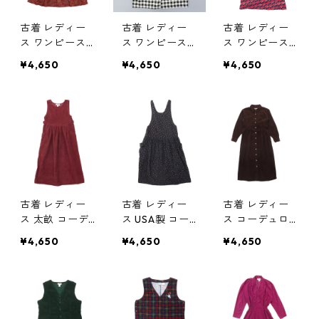
古着 レディー
古着 レディー
古着 レディー
ス ワンピース
ス ワンピース
ス ワンピース
長袖 ペイズリ
チェック柄 長
長袖 モックネ
¥4,650
¥4,650
¥4,650
ー柄 バーガン
袖 ブラック ホ
ック 総柄 レッ
ディーベース
ワイト サイズ
ド ネイビー ビ
サイズ表記：M
表記：-- gd7
ンテージ サイ
gd75528
5348
ズ表記：14 gd
73782
古着 レディー
古着 レディー
古着 レディー
ス 太畝 コーデ
ス USA製 コー
ス コーデュロ
ュロイ ワンピ
デュロイ ワン
イ シャツワン
¥4,650
¥4,650
¥4,650
ース ノースリ
ピース ノース
ピース 長袖 ブ
ーブ ワインレ
リーブ 花柄 ブ
ラウン サイズ
ッド サイズ表
ラックベース
表記：6P gd7
記：S gd708
ビンテージ サ
0394
64
イズ表記：7/8