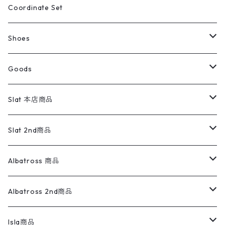
ワークパンツ
トップス
ストライプシャツ
バギーズデニム
アウター
Tops
ライフスタイル雑貨
Ladies
アウトドアナイロンジャケット
ポロシャツ
チノパンツ
Tops
Tシャツ
Coordinate Set
ウールジャケット
スウェット・トレーナー
コーデュロイパンツ
ボトムス
コーデュロイシャツ
フレアデニム
トップス
Pants
ラグ・ブランケット
ブランド
Sweater
スポーツナイロンジャケット
スウェット・パーカ
イージーパンツ
Pants
ブラウス／シャツ／デザイントップス
Shoes
コート
パーカー
スウェットパンツ
ワンピース
スウェードシャツ
ブラックデニム
ボトムス
ラルフローレン
プリントスウェット
長袖
Goods
ワークジャケット
ベスト
スラックス
ベスト／キャミソール
22cm以下
Goods
ナイロンジャケット
セーター・カーディガン
ジャージパンツ
ウールシャツ
ワンピース
リーバイス
ロゴスウェット
半袖
Military
テーラードジャケット
セーター・カーディガン
ワークパンツ
スウェット
22.5cm
バンダナ
Slat 本店商品
ダウンジャケット・ベスト
スラックス
リネンシャツ
ロンパース
エルエルビーン
無地スウェット
アランセーター
ウールジャケット
フリース
コーデュロイパンツ
ニット
23cm
Outer
Slat 2nd商品
ベスト
オーバーオール・つなぎ
柄シャツ
アディダス
キャラスウェット
ウールセーター
ダウンジャケット
オーバーオール・つなぎ
ジャケット
23.5cm
Tee
アウター
Albatross 商品
コーチジャケット
チノパン
ワークシャツ
ナイキ
REVERSE WEAVE
コットン
ハンティングジャケット
レザージャケット
ショーツ
スカート
24cm
Shirts
長袖シャツ
Vintage sweater
Albatross 2nd商品
フリースジャケット・ベスト
ウールパンツ
ミリタリー
チャンピオン
アクリル
アウトドアジャケット
S/S Shirts
アウトドアシャツ
Otherジャケット
Otherパンツ
パンツ(w30以下)
24.5cm
Sweat Shirts
半袖シャツ
Outer
70sアイテム
Isla商品