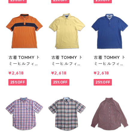
リントTシャツ
037n w50526
gd406036n
ホワイト 表
w50526
記：L gd406
039n w50526
古着 TOMMY ト
古着 TOMMY ト
古着 TOMMY ト
ミーヒルフィガ
ミーヒルフィガ
ミーヒルフィガ
ー 半袖 ポロシ
ー 半袖 ポロシ
ー 半袖 ポロシ
¥2,618
¥2,618
¥2,618
ャツ ワンポイ
ャツ ワンポイ
ャツ ワンポイ
ント オレンジ
25%OFF
ント イエロー
25%OFF
ント ブルー系
25%OFF
ネイビー 表
表記：XL gd4
表記：L gd40
記：XXL gd4
06034n w505
6033n w5052
06035n w505
26
6
26