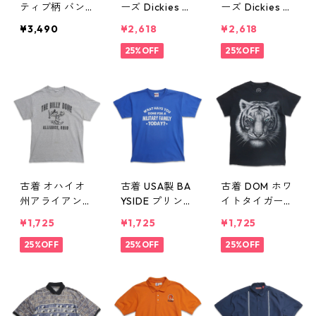
ティブ柄 バン
ーズ Dickies ポ
ーズ Dickies ポ
ドカラー 長袖
ケットTシャツ
ケットTシャツ
¥3,490
¥2,618
¥2,618
シャツ 表記：-
ブラック 表
ブラック 表
- gd406058n
記：XL gd40
25%OFF
記：2XL gd4
25%OFF
w50527
6057n w5052
06056n w505
7
27
古着 オハイオ
古着 USA製 BA
古着 DOM ホワ
州アライアンス
YSIDE プリント
イトタイガー
ベースボールチ
Tシャツ ブルー
プリントTシャ
¥1,725
¥1,725
¥1,725
ーム プリントT
表記：L gd40
ツ アニマルTシ
シャツ 杢グレ
25%OFF
6053n w5052
25%OFF
ャツ ブラック
25%OFF
ー 表記：-- g
7
表記：S gd40
d406054n w5
6052n w5052
0527
7