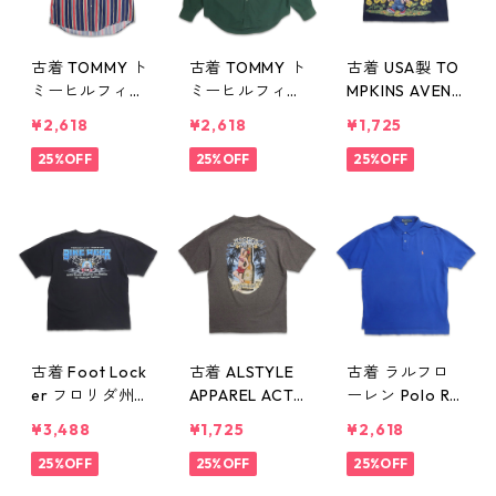
古着 TOMMY ト
古着 TOMMY ト
古着 USA製 TO
ミーヒルフィガ
ミーヒルフィガ
MPKINS AVENU
ー 半袖シャツ
ー ボタンダウ
E プリントTシ
¥2,618
¥2,618
¥1,725
ストライプ マ
ンシャツ 長袖
ャツ ネイビー
ルチカラー 表
25%OFF
シャツ ワンポ
25%OFF
レディース 表
25%OFF
記：M gd406
イント グリー
記：1X gd40
090n w50529
ン 表記：L gd
6087n w5052
406089n w50
9
529
古着 Foot Lock
古着 ALSTYLE
古着 ラルフロ
er フロリダ州
APPAREL ACTI
ーレン Polo Ral
バイクウィーク
VEWEAR アル
ph Lauren 半袖
¥3,488
¥1,725
¥2,618
プリントTシャ
スタイル ペー
ポロシャツ ワ
ツ ブラック 表
25%OFF
ルエール プリ
25%OFF
ンポイント ブ
25%OFF
記：L gd406
ントTシャツ チ
ルー 表記：XXL