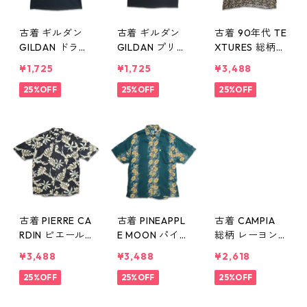
古着 ギルダン
古着 ギルダン
古着 90年代 TE
GILDAN ドラマ
GILDAN プリン
XTURES 総柄
LOST THE DHA
トTシャツ ブラ
レーヨン 半袖
¥1,725
¥1,725
¥3,488
RMA INITIATIV
ック 表記：L
シャツ 表記：X
E プリントTシ
25%OFF
gd405976n w5
25%OFF
L gd405972n
25%OFF
ャツ ブラック
0522
w50521
表記：L gd40
5979n w50522
古着 PIERRE CA
古着 PINEAPPL
古着 CAMPIA
RDIN ピエール
E MOON パイナ
総柄 レーヨン
カルダン 総柄
ップルムーン
半袖シャツ 表
¥3,488
¥3,488
¥2,618
レーヨン アロ
レーヨン アロ
記：XL gd40
ハ ハワイアン
25%OFF
ハ ハワイアン
25%OFF
5969n w50521
25%OFF
シャツ 半袖シ
シャツ 半袖シ