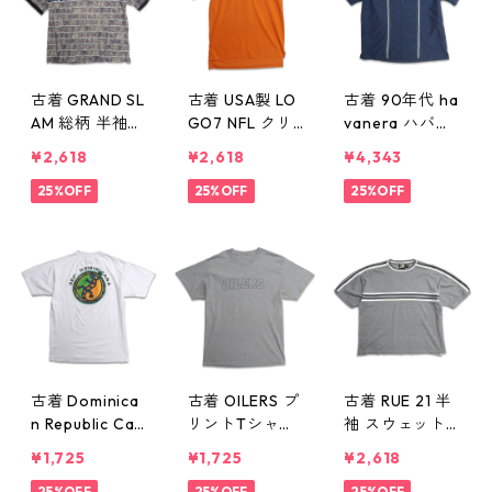
古着 GRAND SL
古着 USA製 LO
古着 90年代 ha
AM 総柄 半袖
GO7 NFL クリ
vanera ハバネ
ポロシャツ 表
ーブランド・ブ
ラ レーヨン 半
¥2,618
¥2,618
¥4,343
記：XL gd40
ラウンズ 半袖
袖シャツ ネイ
6051n w50527
25%OFF
ポロシャツ ワ
25%OFF
ビー 表記：L
25%OFF
ンポイント表
gd406042n w
記：L gd406
50526
050n w50527
古着 Dominica
古着 OILERS プ
古着 RUE 21 半
n Republic Cari
リントTシャツ
袖 スウェット
bbe Taino ドミ
杢グレー 表
トレーナー グ
¥1,725
¥1,725
¥2,618
ニカ共和国 プ
記：-- gd406
レー 表記：XL
25%OFF
25%OFF
25%OFF