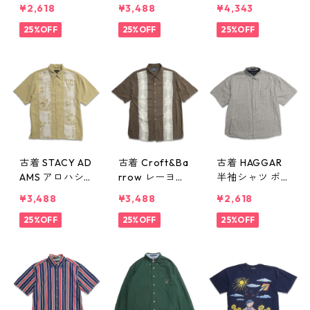
袖ポロシャツ
UTICA レーヨ
ィリティシャツ
¥2,618
¥3,488
¥4,343
イエロー ネイ
ン 半袖シャツ
ファティーグシ
ビー 表記：M
25%OFF
チェック 表
25%OFF
ャツ 長袖シャ
25%OFF
gd406103n w5
記：XL gd40
ツ ミリタリー
0530
6102n w50530
表記：14 1/2×3
3 gd406096
n w50529
古着 STACY AD
古着 Croft&Ba
古着 HAGGAR
AMS アロハシ
rrow レーヨン
半袖シャツ ボ
ャツ ハワイア
アロハシャツ
タンダウン チ
¥3,488
¥3,488
¥2,618
ンシャツ 半袖
ハワイアンシャ
ェック 表記：X
シャツ イエロ
25%OFF
ツ 半袖シャツ
25%OFF
L gd406091n
25%OFF
ー系 表記：M
ブラウン 表
w50529
gd406093n w
記：L gd406
50529
092n w50529