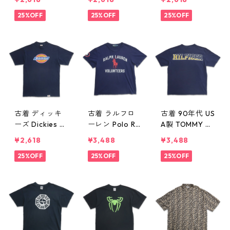
系 表記：2XLT
トTシャツ ベー
プリントTシャ
gd405995n
25%OFF
ジュ 表記：XL
25%OFF
ツ ブラック 表
25%OFF
w50524
gd405994n
記：-- gd405
w50524
991n w50524
古着 ディッキ
古着 ラルフロ
古着 90年代 US
ーズ Dickies ロ
ーレン Polo Ral
A製 TOMMY ト
ゴ プリントTシ
ph Lauren プリ
ミーヒルフィガ
¥2,618
¥3,488
¥3,488
ャツ ネイビー
ントTシャツ ネ
ー プリントTシ
表記：L gd40
25%OFF
イビー 表記：X
25%OFF
ャツ ネイビー
25%OFF
5990n w5052
L gd405982n
表記：L gd40
4
w50522
5981n w50522