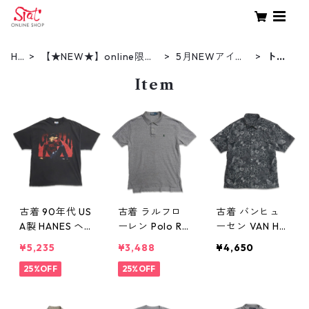
HO
【★NEW★】online限定
5月NEWアイテ
トッ
ME
商品（新着商品）
ム（2025）
プス
Item
古着 90年代 US
古着 ラルフロ
古着 バンヒュ
A製 HANES ヘ
ーレン Polo Ral
ーセン VAN HE
インズ Garth B
ph Lauren 半袖
USEN アロハシ
¥5,235
¥3,488
¥4,650
rooks ガース・
ポロシャツ ワ
ャツ ハワイア
ブルックス ツ
25%OFF
ンポイント 杢
25%OFF
ンシャツ 半袖
アー バンドTシ
グレー 表記：L
シャツ 総柄 表
ャツ プリントT
gd406129n
記：L 16/16 1/2