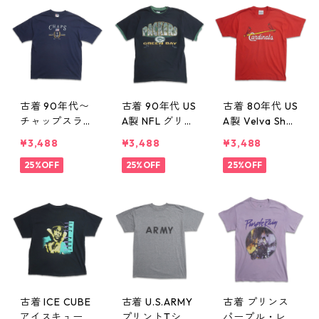
ャツ 表記：L
ャツ 表記：M
gd405971n w5
gd405970n w
0521
50521
古着 90年代〜
古着 90年代 US
古着 80年代 US
チャップスラル
A製 NFL グリー
A製 Velva Shee
フローレン CH
ンベイパッカー
n ベルバシーン
¥3,488
¥3,488
¥3,488
APS RALPH LAU
ズ プリントTシ
MLB セントル
REN プリントT
25%OFF
ャツ ブラック
25%OFF
イス・カージナ
25%OFF
シャツ ネイビ
表記：L gd40
ルス カーディ
ー 表記：L gd
5965n w50521
ナル プリントT
405966n w50
シャツ レッド
521
表記：L gd40
5964n w50521
古着 ICE CUBE
古着 U.S.ARMY
古着 プリンス
アイスキューブ
プリントTシャ
パープル・レイ