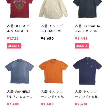
古着 DELTA デ
古着 チャップ
古着 Icedout Je
ルタ AUGUSTA
ス CHAPS ボタ
ans リネン 半
プリントTシャ
ンダウンシャツ
袖シャツ ネイ
¥1,725
¥4,650
¥3,488
ツ ワインレッ
長袖シャツ ス
ビー? 表記：XL
ド 表記：M g
25%OFF
トライプシャツ
gd405931n
25%OFF
d405947n w50
ストライプ 表
w50519
520
記：L gd405
945n w50520
古着 VANHEUS
古着 ラルフロ
古着 ラルフロ
EN バンヒュー
ーレン Polo Ral
ーレン Polo Ral
セン 半袖シャ
ph Lauren 半袖
ph Lauren 半袖
¥3,488
¥3,488
¥2,618
ツ ストライプ
ポロシャツ ワ
ポロシャツ ワ