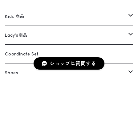
スイングトップ
長袖シャツ
デニムパンツ
REVERSE WEAVE
レディース
Pants
ミリタリージャケット
長袖シャツ
デニムパンツ
Kids 商品
カバーオール
Tシャツ・ロンT
ミリタリーパンツ
アウター
ブランドシャツ
501,505
キッズ
Shirts
スウィングトップ
半袖シャツ
ミリタリーパンツ
Vintage
Lady's商品
アウトドア
ポロシャツ
ワークパンツ
トップス
ストライプシャツ
バギーズデニム
アウター
Tops
ライフスタイル雑貨
Ladies
アウトドアナイロンジャケット
ポロシャツ
チノパンツ
Tops
Tシャツ
Coordinate Set
ショップに質問する
ウールジャケット
スウェット・トレーナー
コーデュロイパンツ
ボトムス
コーデュロイシャツ
フレアデニム
トップス
Pants
ラグ・ブランケット
ブランド
Sweater
スポーツナイロンジャケット
スウェット・パーカ
イージーパンツ
Pants
ブラウス／シャツ／デザイントップス
Shoes
コート
パーカー
スウェットパンツ
ワンピース
スウェードシャツ
ブラックデニム
ボトムス
ラルフローレン
プリントスウェット
長袖
Goods
ワークジャケット
ベスト
スラックス
ベスト／キャミソール
22cm以下
Goods
ナイロンジャケット
セーター・カーディガン
ジャージパンツ
ウールシャツ
ワンピース
キーワードから探す
リーバイス
ロゴスウェット
半袖
Military
テーラードジャケット
セーター・カーディガン
ワークパンツ
スウェット
22.5cm
バンダナ
Slat 本店商品
ダウンジャケット・ベスト
スラックス
リネンシャツ
ロンパース
エルエルビーン
無地スウェット
アランセーター
ウールジャケット
フリース
コーデュロイパンツ
ニット
23cm
Outer
Slat 2nd商品
ベスト
オーバーオール・つなぎ