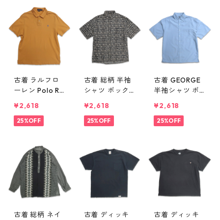
081n w50528
ャコールグレー
gd406073n
表記：M gd4
w50528
06076n w505
28
古着 ラルフロ
古着 総柄 半袖
古着 GEORGE
ーレン Polo Ral
シャツ ボック
半袖シャツ ボ
ph Lauren 半袖
スシャツ 表
ックスシャツ
¥2,618
¥2,618
¥2,618
ポロシャツ ワ
記：-- gd406
ライトブルー
ンポイント オ
25%OFF
062n w50527
25%OFF
表記：M gd4
25%OFF
レンジ 表記：X
06061n w5052
L gd406072n
7
w50528
古着 総柄 ネイ
古着 ディッキ
古着 ディッキ