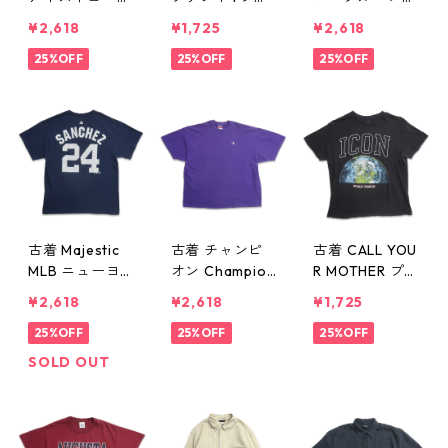
プリントTシャ
ツ 杢グレー 表
ン ムービー バ
¥2,618
¥1,725
¥2,618
ツ ラップTシャ
記：L gd405
ンドTシャツ プ
ツ ラップ ブラ
25%OFF
960n w50521
25%OFF
リントTシャツ
25%OFF
ック 表記：-
パープル 表
- gd405963n
記：S gd405
w50521
954n w50520
古着 Majestic
古着 チャンピ
古着 CALL YOU
MLB ニューヨ
オン Champion
R MOTHER プリ
ーク・ヤンキー
ロゴ ワンポイ
ントTシャツ ブ
¥2,618
¥2,618
¥1,725
ス サンチェス 2
ントTシャツ パ
ラック 表記：L
4 プリントTシ
25%OFF
ープル 表記：X
25%OFF
gd405948n
25%OFF
ャツ ネイビー
L gd405950n
w50520
SOLD OUT
表記：L gd40
w50520
5951n w50520