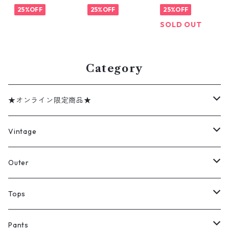
シャツ 表記：L
25%OFF
ンポイント オ
25%OFF
ンポイント ネ
25%OFF
16/16 1/2 gd4
レンジ 表記：L
イビー 表記：S
SOLD OUT
05930n w5051
gd405929n
gd405927n
9
w50519
w50519
Category
★オンライン限定商品★
ミリタリーデッドストック
Vintage
アウター
Jacket
Outer
デニムジャケット
トップス
Tee
コート
Tops
ミリタリージャケット
半袖シャツ
パンツ
Sweat Shirts
デニムジャケット
Tシャツ
Pants