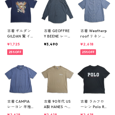
25
古着 ギルダン
古着 GEOFFRE
古着 Weatherp
GILDAN 鷲 イー
Y BEENE レー
roof リネン 半
グル 星条旗 プ
ヨン ボタンダ
袖シャツ ボタ
¥1,725
¥3,490
¥2,618
リントTシャツ
ウンシャツ 長
ンダウン ブル
ネイビー 表
25%OFF
袖シャツ チェ
ー系 表記：XL
25%OFF
記：L gd406
ック 表記：15 3
gd405996n
009n w50525
2/33 gd4059
w50524
97n w50524
古着 CAMPIA
古着 90年代 US
古着 ラルフロ
レーヨン 半袖
A製 HANES ヘ
ーレン Polo Ral
シャツ ブルー
インズ プリン
ph Lauren ロゴ
¥2,618
¥2,618
¥2,618