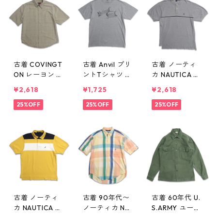
シャツ ブラッ
w50531
ク 表記：XL g
d406133n w50
531
古着 COVINGT
古着 Anvil プリ
古着 ノーティ
ON レーヨン 半
ントTシャツ 杢
カ NAUTICA 半
袖シャツ チェ
グレー 表記：X
袖ポロシャツ
¥2,618
¥1,725
¥2,618
ック ベージュ
L gd406105n
グレー 表記：L
表記：L gd40
25%OFF
w50530
25%OFF
gd406104n
25%OFF
6125n w50531
w50530
古着 ノーティ
古着 90年代〜
古着 60年代 U.
カ NAUTICA 半
ノーティカ NA
S.ARMY ユーテ