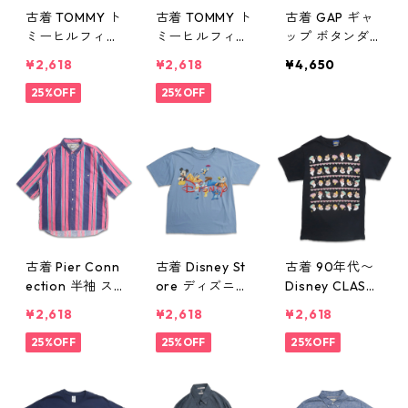
古着 TOMMY ト
古着 TOMMY ト
古着 GAP ギャ
ミーヒルフィガ
ミーヒルフィガ
ップ ボタンダ
ー 半袖シャツ
ー 半袖シャツ
ウンシャツ 長
¥2,618
¥2,618
¥4,650
チェック 表
ボタンダウンシ
袖シャツ チェ
記：L gd406
25%OFF
ャツ チェック
25%OFF
ック 表記：M
032n w50526
表記：L gd40
gd406030n w
6031n w50526
50526
古着 Pier Conn
古着 Disney St
古着 90年代〜
ection 半袖 ス
ore ディズニー
Disney CLASSI
トライプシャツ
ミッキー キャ
CS ディズニー
¥2,618
¥2,618
¥2,618
半袖シャツ 表
ラクター プリ
白雪姫 ７人の
記：L gd406
25%OFF
ントTシャツ ブ
25%OFF
小人 プリントT
25%OFF
013n w50525
ルー系 表記：L
シャツ ブラッ
gd406012n
ク 表記：S gd
w50525
406011n w505