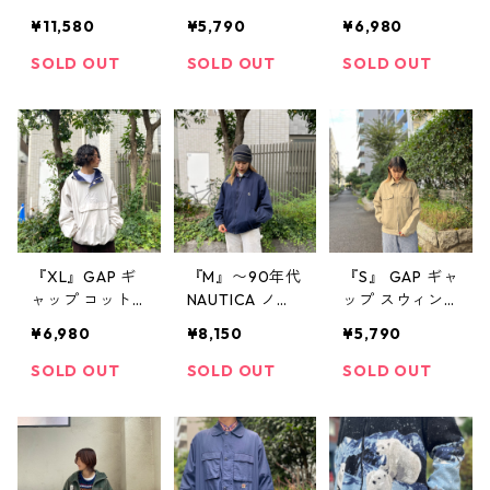
CHIGAN RAG ミ
X フラックス
プラネットハリ
¥11,580
¥5,790
¥6,980
シガンラグ ス
リネンジャケッ
ウッド デニム
ナップパーカー
ト 長袖 ジャケ
ジャケット ト
SOLD OUT
SOLD OUT
SOLD OUT
コットンジャケ
ット 紺 古着 古
ラッカータイプ
ット フード付
着屋 高円寺 ビ
バック刺繍 青
き 鳥柄 古着 古
ンテージ
古着 古着屋 高
着屋 高円寺 ビ
円寺 ビンテー
ンテージ
ジ
『XL』GAP ギ
『M』〜90年代
『S』 GAP ギャ
ャップ コット
NAUTICA ノー
ップ スウィン
ンアノラックパ
ティカ 小文字
グトップ ベー
¥6,980
¥8,150
¥5,790
ーカー アノラ
タグ スイング
ジュ 古着 古着
ック プルオー
トップ コット
屋 高円寺 ビン
SOLD OUT
SOLD OUT
SOLD OUT
バー ベージュ
ンスイングトッ
テージ
古着 古着屋 高
プ ブルゾンタ
円寺 ビンテー
イプ ネイビー
ジ
紺 古着 古着屋
高円寺 ビンテ