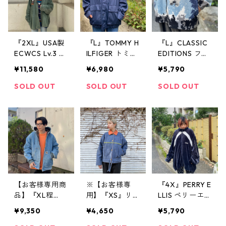
ージ
『2XL』USA製
『L』TOMMY H
『L』CLASSIC
ECWCS Lv.3 エ
ILFIGER トミー
EDITIONS フリ
クワックス フ
ヒルフィガー
ース ジャケッ
¥11,580
¥6,980
¥5,790
リースジャケッ
ナイロン ジャ
ト 白くま 古着
ト フリース カ
ケット カバー
古着屋 高円寺
SOLD OUT
SOLD OUT
SOLD OUT
ーキ 古着 古着
オール風 紺 古
ビンテージ
屋 高円寺 ビン
着 古着屋 高円
テージ
寺 ビンテージ
【お客様専用商
※【お客様専
『4X』PERRY E
品】『XL程
用】『XS』リ
LLIS ペリーエリ
度』Carhartt
バーシブル コ
ス ベロア ジャ
¥9,350
¥4,650
¥5,790
カーハート ア
ットン ジャケ
ケット トラッ