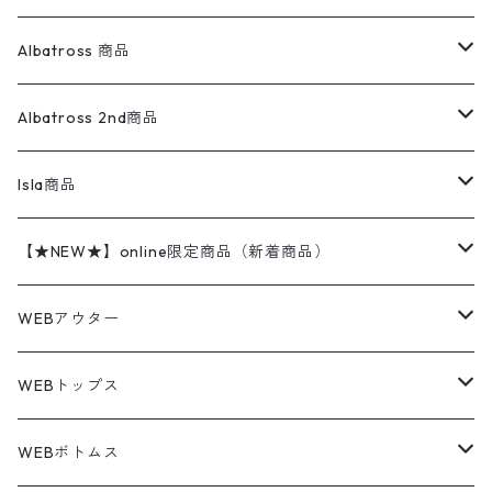
ベスト
オーバーオール・つなぎ
柄シャツ
アディダス
キャラスウェット
ウールセーター
ダウンジャケット
オーバーオール・つなぎ
ジャケット
23.5cm
Tee
アウター
Albatross 商品
コーチジャケット
チノパン
ワークシャツ
ナイキ
REVERSE WEAVE
コットン
ハンティングジャケット
レザージャケット
ショーツ
スカート
24cm
Shirts
長袖シャツ
Vintage sweater
Albatross 2nd商品
フリースジャケット・ベスト
ウールパンツ
ミリタリー
チャンピオン
アクリル
アウトドアジャケット
S/S Shirts
アウトドアシャツ
Otherジャケット
Otherパンツ
パンツ(w30以下)
24.5cm
Sweat Shirts
半袖シャツ
Outer
70sアイテム
Isla商品
レザー
ペインターパンツ
ネルシャツ
カーハート
コート
L/S Shirts
ブランドシャツ
REVERSE WEAVE
アウトドアシャツ
Sailing Jacket
ワンピース
25cm
Sweater
スウェット シャツ
Other Tops
Marlboro
2点セットコーデ
【★NEW★】online限定商品（新着商品）
テーラードジャケット
ショートパンツ
ディッキーズ
ライトジャケット
デザインシャツ
ブランドシャツ
Swingtop
長袖
ブランドスウェット
Fleece tops
25.5cm
Fleece
パンツ
Sweat Shirts
GAP
Sweat Shirts
8月NEWアイテム（2026）
WEBアウター
ボアジャケット
イージーパンツ
ウールリッチ
ミリタリージャケット
リネンシャツ
リネンシャツ
Coat
半袖
プリントスウェット
Knit
リーバイス501 505
トップス
その他
26cm
Other Tops
Tシャツ
Hoodie
アウター
Knit
7月NEWアイテム（2026）
ジャケット
WEBトップス
ビンテージ
トミーヒルフィガー
ウールジャケット
コーデユロイシャツ
ハワイアンシャツ
Denim Jacket
ノースリーブ
アウトドアスウェット
Tailored Jacket
スラックス
パンツ
ワークジャケット
コート
プルオーバー
トップス
ミリタリージャケット
26.5cm
Pants
デッドストック ミリタリー
Tee
フリース
Military
6月NEWアイテム（2026）
コート
Tシャツ
WEBボトムス
その他
ノーティカ
ワークジャケット