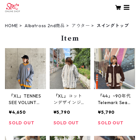
HOME
Albatross 2nd商品
アウター
スイングトップ
Item
『XL』TENNES
『XL』コット
『44』~90年代
SEE VOLUNTEE
ンデザインジャ
Telemark Sear
RS Lee SPORT
ケット コット
s コーデュロイ
¥4,650
¥5,790
¥5,790
テネシー大学
ンジャケット
トラック ジャ
ボランティア
フード付き 生
ケット 太畝 茶
SOLD OUT
SOLD OUT
SOLD OUT
ピステジャケッ
成り ストライ
古着 古着屋 高
ト ピステ グレ
プ 古着 古着屋
円寺 ビンテー