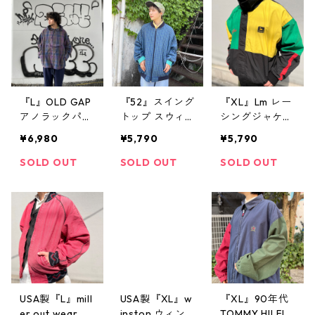
リバーシブル
屋 高円寺 ビン
リバーシブルジ
テージ n40517
ャケット ライ
トアウター ワ
ークジャケット
フルジップ 黒
赤 古着 古着屋
『L』OLD GAP
『52』スイング
『XL』Lm レー
高円寺 ビンテ
アノラックパー
トップ スウィ
シングジャケッ
ージ n41128
カー ハーフジ
ングトップ チ
ト スイングト
¥6,980
¥5,790
¥5,790
ップ チェック
ェック柄 ラグ
ップ 刺繍 マル
ドローコード
ランスリーブ
チカラー 古着
SOLD OUT
SOLD OUT
SOLD OUT
紫 古着 古着屋
ブルゾンタイプ
古着屋 高円寺
高円寺 ビンテ
シアサッカー風
ビンテージ
ージ
ネイビー 古着
古着屋 高円寺
ビンテージ
USA製『L』mill
USA製『XL』w
『XL』90年代
er out wear ス
inston ウィン
TOMMY HILFIG