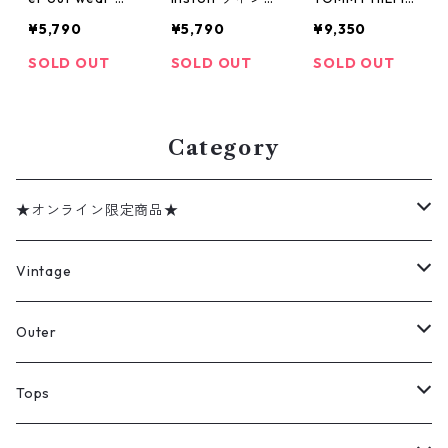
イングトップ
ストン レーシ
ER トミーヒル
¥5,790
¥5,790
¥9,350
コットンジャケ
ングジャケット
フィガー スウ
ット ラグラン
白 赤 古着 古着
ィングトップ
SOLD OUT
SOLD OUT
SOLD OUT
ネイティブ柄
屋 高円寺 ビン
チンスト付き
赤 古着 古着屋
テージ
マルチカラー
高円寺 ビンテ
古着 古着屋 高
ージ
Category
円寺 ビンテー
ジ
★オンライン限定商品★
ミリタリーデッドストック
Vintage
アウター
Jacket
Outer
デニムジャケット
トップス
Tee
コート
Tops
ミリタリージャケット