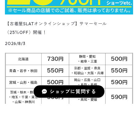
Ralph Lauren
シューズ
Polo Shirts
10月NEWアイテム（2025）
スウェット
コーデュロイパンツ
デニムジャケット
ワークジャケット
Over-all
モッズコート
無地Tシャツ
スウェットパンツ
Painter Pants
半袖シルク&レーヨン&ポリエステル素材シャツ
パッチワークショートパンツ
ワークパンツ&オーバーオール
ミリタリーシャツ
リーボック
カーディガン
ボウリングシャツ
ネクタイ・蝶ネクタイ
パンツ
プリントTシャツ
トップス
半袖
アウター
トレーナー
Character Items
小物
Vest
9月NEWアイテム（2025）
セーター
【古着屋SLATオンラインショップ】サマーセール
ワークパンツ
ピステジャケット
カバーオール
デニム・コーデュロイコート
ボーダー・ジャガードTシャツ
スラックス・プリーツパンツ
Work Pants
コーデュロイショートパンツ
チノパンツ
ラガーシャツ
ギャップ
（25％OFF）開催！
ベスト
ボーイスカウトシャツ
ベルト・サスペンダー
バンドTシャツ
パンツ
ノースリーブ
トップス
パーカー
アウター
Vネックセーター
Other Tops
8月NEWアイテム（2025）
カーディガン
ダウン・中綿ジャケット
2026/8/3
ガウン・ルームロープ
アニマルプリントTシャツ
レザーパンツ
Short
カーゴショートパンツ
イージータイプパンツ
デニム・シャンブレーシャツ
ペンドルトン
ボックスシャツ
バッジ
キャラクターTシャツ
花柄
パンツ
ジップスウェット
トップス
クルーネックセーター
アウター
Skirt
7月NEWアイテム（2025）
ベスト
ウールジャケット
ショップコート
カレッジTシャツ
ジャージ・トラックパンツ
スポーツショートパンツ
ジャージ&スウェット系パンツ
ワークシャツ
タウンクラフト
ブラウス
チームTシャツ
ヴィンテージ
その他スウェット
パンツ
タートルネックセーター
トップス
トップス
ダウン・中綿ベスト
Shoes
6月NEWアイテム（2025）
ハンティングジャケット
ダウンコート
モーターサイクル・レーシングTシャツ
その他ロングパンツ
チェック柄ショートパンツ
ショートパンツ
コットン・チェックシャツ
カルバンクライン
その他半袖シャツ
タンクトップ&ゲームシャツ
ジップセーター
ショップに質問する
パンツ
パンツ
デニム・コーデュロイ・ボアベスト
22.0cm
トップス
Goods
5月NEWアイテム（2025）
レザージャケット
ファーコート
リンガーTシャツ
クライミング・アウトドアショートパンツ
無地・コットンシャツ
ジェイクルー
長袖Tシャツ
カウチンセーター
レザーベスト
22.5cm
パンツ
トップス
デニム・コーデュロイジャケット
Kids
4月NEWアイテム（2025）
その他コート
長袖Tシャツ
その他ショートパンツ
ストライプシャツ
オシュコシュ
その他セーター
フリースベスト
23.0cm
パンツ
その他ジャケット
アウター
ブランドTシャツ
3月NEWアイテム（2025）
送料改定に関しまして
キーワードから探す
ブラウス
ドッカーズ