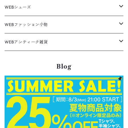
ワークシャツ
デザインシャツ
Leather Jacket
無地スウェット
Gown
チノパンツ
スイングトップ
カーディガン
パンツ
フリースジャケット
Denim Pants
Band Tee
トップス
ムートン・レザーコート
映画・ムービーTシャツ
27cm
Shoes
フリース
Overall
セットアップ
Outer
5月NEWアイテム（2026）
ポンチョ
ポロシャツ
デニムパンツ
WEBシューズ
ノースフェイス
ダウンジャケット
ウールシャツ
ポロシャツ
Down jacket
アウトドアブランド
テーラードジャケット
ジャージ・トラックジャケット
Military Pants
Print Tee
パンツ
ウールコート
グラフィックTシャツ
Sneaker
テーラードジャケット
トップス
ボーダーポロシャツ
ストレートデニムパンツ
27.5cm
Goods
セーター
Shirts
トップス
Fleece
4月NEWアイテム（2026）
キャミソール・タンクトップ
ロングパンツ
スニーカー
WEBファッション小物
パタゴニア
テーラードジャケット
ボーリング ボックス シャツ
Work jacket
オーバーオール
ナイロンジャケット
スイングトップ
Easy Pants
Character Tee
ダッフルコート
スポーツTシャツ
Leather
デニムジャケット
パンツ
無地ポロシャツ
フレア・ブーツカットデニムパンツ
Polo Shirts
スウェット
アウター
ワーク・ペインターパンツ
28cm
Military
ミリタリー
Pants
シャツ
Shirts
3月NEWアイテム（2026）
カットソー
ショートパンツ
ブーツ
バッグ
WEBアンティーク雑貨
コロンビア
スウィングトップ
Nylon jacket
イージーパンツ
ワークジャケット
オイルドジャケット
Chino Pants
Long sleeve Tee
チェスターコート
バンド・ラップTシャツ
スイングトップ
アウター
その他ポロシャツ
スキニーデニムパンツ
Brand Shirts
パーカー
トップス
コーデュロイパンツ
ジャケット
Slacks Pants
長袖ブランド
長袖
アウター
チノショートパンツ
28.5cm以上
Kids
スニーカー
Goods
パンツ
Pants
2月NEWアイテム（2026）
長袖シャツ
スカート
レザーシューズ
帽子
食器・キッチン
ビッグマック
デニムジャケット
Blog
Silk jacket
フレアパンツ
レザージャケット
マウンテンパーカー
Trousers
ピーコート
タイダイ柄Tシャツ
ナイロンジャケット
スリム・テーパードデニムパンツ
Design Shirts
カットソー
パンツ
チノパン
パンツ
Denim Pants
長袖デザインシャツ&ガウン
半袖
トップス
デニムショートパンツ
CAP
フレアパンツ
アウター
ネルシャツ
ロングスカート
キャップ
ファイブブラザー
Coordinate Set
グッズ
Shose
ニット&ニットベスト
Onepiece
1月NEWアイテム（2026）
半袖シャツ
サンダル
小物
ラグマット・ブランケット
レザージャケット
Track jacket
ブラックデニム
ウールジャケット
ナイロンジャケット・ウィンドブレーカー
Short Pants
ロングコート
アニメ・キャラクターTシャツ
コート
その他デニムパンツ
Corduroy Shirt
ミリタリー・カーゴパンツ
シャツ
Easy Pants
スエードシャツ
パンツ
ペインターショートパンツ
スラックスパンツ
トップス
ボタンダウンシャツ
ハーフ丈スカート
ハット
ブルックスブラザーズ
Sneaker
コットンセーター
長袖
アウター
アロハシャツ
マフラー・ストール
キッズ
Design item
ポロシャツ
Blouse
12月NEWアイテム（2025）
チュニック
パンプス
ハンガー
ペインターパンツ
ダウンジャケット
スタジャン
Corduroy Pants
ステンカラーコート
アドバタイジングTシャツ
その他デザインジャケット
Fakesuède Shirt
オーバーオール
Chino Pants
コーデュロイシャツ
スイムショートパンツ
デニムパンツ
パンツ
ウールシャツ
ミニスカート
ニットキャップ
ラングラー
Leather Shose
アクリルセーター
半袖
トップス
キューバシャツ
バンダナ
トップス
長袖ポロシャツ
長袖
アウター
ベスト
Carhartt
Tシャツ
Tee
11月NEWアイテム（2025）
ワンピース
ショーツ
Otherジャケット
テーラードジャケット
Work Pants
トレンチコート
サーフ・スケートTシャツ
クライミング・アウトドアパンツ
Corduroy Pants
半袖ブランド&コットンデザインシャツ
キュロットパンツ
コーデュロイパンツ
ウエスタンシャツ
その他スカート
リー
ウールセーター
ノースリーブ
パンツ
ボタンダウンシャツ
アクセサリー
パンツ
半袖ポロシャツ
半袖
トップス
ハードロックカフェ&プラネットハリウッド
アウター
長袖