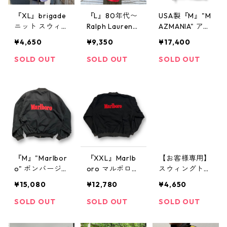
『XL』brigade
『L』80年代〜
USA製『M』"M
ニット スウィ
Ralph Lauren
AZMANIA" アニ
ングトップ リ
ラルフローレン
マルフリースジ
¥4,650
¥9,350
¥17,400
バーシブル 紺×
スイングトップ
ャケット マズ
ベージュ 古着
赤 古着 古着屋
マニア フリー
SOLD OUT
SOLD OUT
SOLD OUT
古着屋 高円寺
高円寺 ビンテ
スジャケット
ビンテージ
ージ
フリース 毛足
長め アニマル
パターン アニ
マル オールオ
ーバー 総柄 ア
ニマルフリース
馬 ホース 黒 青
ブラウン 古着
『M』"Marlbor
『XXL』Marlb
【お客様専用】
古着屋 高円寺
o" ボンバージ
oro マルボロ
スウィングトッ
ビンテージ n50
ャケット ドリ
スイングトップ
プ
¥15,080
¥12,780
¥4,650
217
ズラージャケッ
ブルゾン コッ
ト スイングト
トンジャケット
SOLD OUT
SOLD OUT
SOLD OUT
ップ ヴィンテ
リバーシブル
ージジャケット
黒 赤 古着 古着