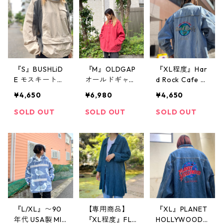
ー オレンジ 千
高円寺 ビンテ
ジ
鳥柄 古着 古着
ージ
屋 高円寺 ビン
テージ
『S』BUSHLiD
『M』OLDGAP
『XL程度』Har
E モスキートパ
オールドギャッ
d Rock Cafe ハ
ーカー プルオ
プ GAP ギャッ
ードロックカフ
¥4,650
¥6,980
¥4,650
ーバー ジャケ
プ ナイロンジ
ェ デニムジャ
ット ベージュ
ャケット フー
ケット トラッ
SOLD OUT
SOLD OUT
SOLD OUT
パッカブル 古
ド付き ナイロ
カータイプ ジ
着 古着屋 高円
ン 赤 古着 古着
ージャン 刺繍
寺 ビンテージ
屋 高円寺 ビン
アイスブルー
テージ
古着 古着屋 高
円寺 ビンテー
ジ
『L/XL』〜90
【専用商品】
『XL』PLANET
年代 USA製 MI
『XL程度』FLA
HOLLYWOOD