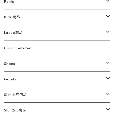
半袖シャツ
パンツ
Sweat Shirts
デニムジャケット
Tシャツ
Pants
スイングトップ
長袖シャツ
デニムパンツ
REVERSE WEAVE
レディース
Pants
ミリタリージャケット
長袖シャツ
デニムパンツ
Kids 商品
カバーオール
Tシャツ・ロンT
ミリタリーパンツ
アウター
ブランドシャツ
501,505
キッズ
Shirts
スウィングトップ
半袖シャツ
ミリタリーパンツ
Vintage
Lady's商品
アウトドア
ポロシャツ
ワークパンツ
トップス
ストライプシャツ
バギーズデニム
アウター
Tops
ライフスタイル雑貨
Ladies
アウトドアナイロンジャケット
ポロシャツ
チノパンツ
Tops
Tシャツ
Coordinate Set
ウールジャケット
スウェット・トレーナー
コーデュロイパンツ
ボトムス
コーデュロイシャツ
フレアデニム
トップス
Pants
ラグ・ブランケット
ブランド
Sweater
スポーツナイロンジャケット
スウェット・パーカ
イージーパンツ
Pants
ブラウス／シャツ／デザイントップス
Shoes
コート
パーカー
スウェットパンツ
ワンピース
スウェードシャツ
ブラックデニム
ボトムス
ラルフローレン
プリントスウェット
長袖
Goods
ワークジャケット
ベスト
スラックス
ベスト／キャミソール
22cm以下
Goods
ナイロンジャケット
セーター・カーディガン
ジャージパンツ
ウールシャツ
ワンピース
リーバイス
ロゴスウェット
半袖
Military
テーラードジャケット
セーター・カーディガン
ワークパンツ
スウェット
22.5cm
バンダナ
Slat 本店商品
ダウンジャケット・ベスト
スラックス
リネンシャツ
ロンパース
エルエルビーン
無地スウェット
アランセーター
ウールジャケット
フリース
コーデュロイパンツ
ニット
23cm
Outer
Slat 2nd商品