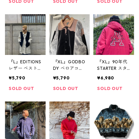
クティブパーカ
ット オレンジ×
クタイプ 紺 古
SOLD OUT
SOLD OUT
SOLD OUT
ー ワークジャ
青 古着 古着屋
着 古着屋 高円
ケット デニム
高円寺 ビンテ
寺 ビンテージ
アクティブパー
ージ
カー 青 古着 古
着屋 高円寺 ビ
ンテージ
『L』EDITIONS
『XL』GODBO
『XL』90年代
レザー ベスト
DY ベロアコー
STARTER スタ
黒 古着 古着屋
デュロイシャツ
ーター 中綿ナ
¥5,790
¥5,790
¥6,980
高円寺 ビンテ
ジャケット フ
イロンジャケッ
ージ
ェイクファー
ト 中綿ナイロ
SOLD OUT
SOLD OUT
SOLD OUT
切り替え シャ
ン カレッジ フ
ツジャケット
ード付き 赤 古
黒 茶 グレー 古
着 古着屋 高円
着 古着屋 高円
寺 ビンテージ
寺 ビンテージ