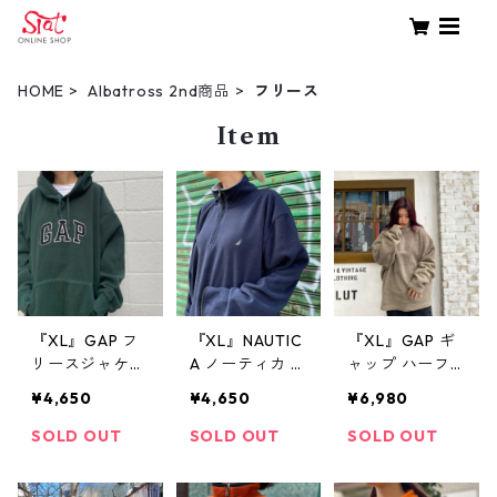
HOME
Albatross 2nd商品
フリース
Item
『XL』GAP フ
『XL』NAUTIC
『XL』GAP ギ
リースジャケッ
A ノーティカ フ
ャップ ハーフ
ト フーディー
リース ジャケ
ジップボアフリ
¥4,650
¥4,650
¥6,980
緑 古着 古着屋
ット ハーフジ
ース フリース
高円寺 ビンテ
ップ 紺 古着 古
ジャケット ハ
SOLD OUT
SOLD OUT
SOLD OUT
ージ
着屋 高円寺 ビ
ーフジップ ボ
ンテージ
ア ベージュ 古