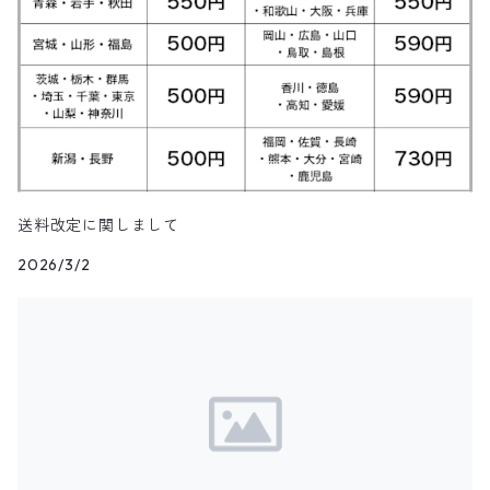
チームTシャツ
ヴィンテージ
その他スウェット
パンツ
タートルネックセーター
トップス
トップス
ダウン・中綿ベスト
Shoes
6月NEWアイテム（2025）
ハンティングジャケット
ダウンコート
モーターサイクル・レーシングTシャツ
その他ロングパンツ
チェック柄ショートパンツ
ショートパンツ
コットン・チェックシャツ
カルバンクライン
その他半袖シャツ
タンクトップ&ゲームシャツ
ジップセーター
パンツ
パンツ
デニム・コーデュロイ・ボアベスト
22.0cm
トップス
Goods
5月NEWアイテム（2025）
レザージャケット
ファーコート
リンガーTシャツ
クライミング・アウトドアショートパンツ
無地・コットンシャツ
ジェイクルー
長袖Tシャツ
カウチンセーター
レザーベスト
22.5cm
パンツ
トップス
デニム・コーデュロイジャケット
Kids
4月NEWアイテム（2025）
その他コート
長袖Tシャツ
その他ショートパンツ
ストライプシャツ
オシュコシュ
その他セーター
フリースベスト
23.0cm
パンツ
その他ジャケット
アウター
ブランドTシャツ
3月NEWアイテム（2025）
送料改定に関しまして
ブラウス
ドッカーズ
2026/3/2
ニットベスト
23.5cm
アウター
トップス
その他Tシャツ
アウター
2月NEWアイテム（2025）
ボーイスカウトシャツ
その他
ウールベスト
24.0cm
パンツ
トップス
アウター
1月NEWアイテム（2025）
柄シャツ
ハンティングベスト
24.5cm
パンツ
トップス
アウター
12月NEWアイテム（2024）
リネンシャツ
その他ベスト
25.0cm
パンツ
トップス
アウター
フェイクスウェードシャツ
11月NEWアイテム