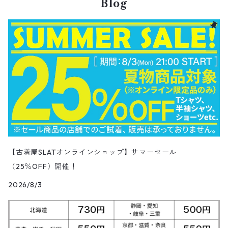
Blog
Silk jacket
フレアパンツ
レザージャケット
マウンテンパーカー
Trousers
ピーコート
タイダイ柄Tシャツ
ナイロンジャケット
スリム・テーパードデニムパンツ
Design Shirts
カットソー
パンツ
チノパン
パンツ
Denim Pants
長袖デザインシャツ&ガウン
半袖
トップス
デニムショートパンツ
CAP
フレアパンツ
アウター
ネルシャツ
ロングスカート
キャップ
ファイブブラザー
Coordinate Set
グッズ
Shose
ニット&ニットベスト
Onepiece
1月NEWアイテム（2026）
半袖シャツ
サンダル
小物
ラグマット・ブランケット
レザージャケット
Track jacket
ブラックデニム
ウールジャケット
ナイロンジャケット・ウィンドブレーカー
Short Pants
ロングコート
アニメ・キャラクターTシャツ
コート
その他デニムパンツ
Corduroy Shirt
ミリタリー・カーゴパンツ
シャツ
Easy Pants
スエードシャツ
パンツ
ペインターショートパンツ
スラックスパンツ
トップス
ボタンダウンシャツ
ハーフ丈スカート
ハット
ブルックスブラザーズ
Sneaker
コットンセーター
長袖
アウター
アロハシャツ
マフラー・ストール
キッズ
Design item
ポロシャツ
Blouse
12月NEWアイテム（2025）
チュニック
パンプス
ハンガー
ペインターパンツ
ダウンジャケット
スタジャン
Corduroy Pants
ステンカラーコート
アドバタイジングTシャツ
その他デザインジャケット
Fakesuède Shirt
オーバーオール
Chino Pants
コーデュロイシャツ
スイムショートパンツ
デニムパンツ
パンツ
ウールシャツ
ミニスカート
ニットキャップ
ラングラー
Leather Shose
アクリルセーター
半袖
トップス
キューバシャツ
バンダナ
トップス
長袖ポロシャツ
長袖
アウター
ベスト
Carhartt
Tシャツ
Tee
11月NEWアイテム（2025）
ワンピース
ショーツ
Otherジャケット
テーラードジャケット
Work Pants
トレンチコート
サーフ・スケートTシャツ
クライミング・アウトドアパンツ
Corduroy Pants
半袖ブランド&コットンデザインシャツ
キュロットパンツ
コーデュロイパンツ
ウエスタンシャツ
その他スカート
リー
ウールセーター
ノースリーブ
パンツ
ボタンダウンシャツ
アクセサリー
パンツ
半袖ポロシャツ
半袖
トップス
ハードロックカフェ&プラネットハリウッド
アウター
長袖
Ralph Lauren
シューズ
Polo Shirts
10月NEWアイテム（2025）
スウェット
コーデュロイパンツ
デニムジャケット
ワークジャケット
Over-all
モッズコート
無地Tシャツ
スウェットパンツ
Painter Pants
半袖シルク&レーヨン&ポリエステル素材シャツ
パッチワークショートパンツ
ワークパンツ&オーバーオール
ミリタリーシャツ
リーボック
カーディガン
ボウリングシャツ
ネクタイ・蝶ネクタイ
パンツ
プリントTシャツ
トップス
半袖
アウター
トレーナー
Character Items
小物
Vest
9月NEWアイテム（2025）
セーター
【古着屋SLATオンラインショップ】サマーセール
ワークパンツ
ピステジャケット
カバーオール
デニム・コーデュロイコート
ボーダー・ジャガードTシャツ
スラックス・プリーツパンツ
Work Pants
コーデュロイショートパンツ
チノパンツ
ラガーシャツ
ギャップ
（25％OFF）開催！
ベスト
ボーイスカウトシャツ
ベルト・サスペンダー
バンドTシャツ
パンツ
ノースリーブ
トップス
パーカー
アウター
Vネックセーター
Other Tops
8月NEWアイテム（2025）
カーディガン
ダウン・中綿ジャケット
2026/8/3
ガウン・ルームロープ
アニマルプリントTシャツ
レザーパンツ
Short
カーゴショートパンツ
イージータイプパンツ
デニム・シャンブレーシャツ
ペンドルトン
ボックスシャツ
バッジ
キャラクターTシャツ
花柄
パンツ
ジップスウェット
トップス
クルーネックセーター
アウター
Skirt
7月NEWアイテム（2025）
ベスト
ウールジャケット
ショップコート
カレッジTシャツ
ジャージ・トラックパンツ
スポーツショートパンツ
ジャージ&スウェット系パンツ
ワークシャツ
タウンクラフト
ブラウス