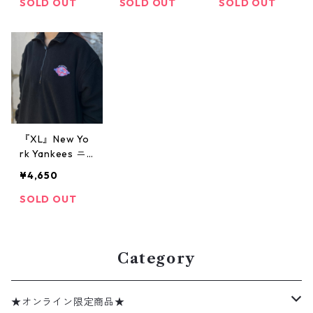
着 古着屋 高円
柄 オオカミ 黒
プ ネイビー 古
SOLD OUT
SOLD OUT
SOLD OUT
寺 ビンテージ
古着 古着屋 高
着 古着屋 高円
円寺 ビンテー
寺 ビンテージ
ジ
『XL』New Yo
rk Yankees ニ
ューヨークヤン
¥4,650
キース フリー
スジャケット
SOLD OUT
ハーフジップ
黒 古着 古着屋
高円寺 ビンテ
ージ
Category
★オンライン限定商品★