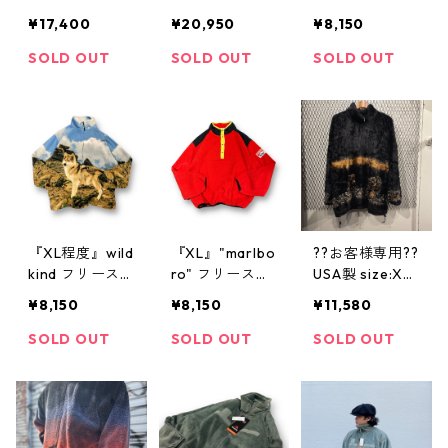
マルフリースジ
マルフリース
ス フリースジ
¥17,400
¥20,950
¥8,150
ャケット マズ
デッドストック
ャケット アニ
マニア フリー
フリースジャケ
マル フルジッ
SOLD OUT
SOLD OUT
SOLD OUT
スジャケット
ット ボアジャ
プ ネコちゃん
フリース 毛足
ケット ブルゾ
猫 動物フリー
長め アニマル
ン ジップアッ
ス ベージュ ブ
パターン アニ
プ オールオー
ラウン 古着 古
マル オールオ
バー 総柄 動物
着屋 高円寺 ビ
ーバー 総柄 ア
馬 古着 古着屋
ンテージ n4031
ニマルフリース
高円寺 ビンテ
0
馬 ホース 黒 青
ージ n41114
ブラウン 古着
『XL程度』wild
『XL』"marlbo
??お客様専用??
古着屋 高円寺
kind フリース
ro" フリースジ
USA製 size:XX
ビンテージ n50
ジャケット ア
ャケット フリ
L【 BEAR RIDG
¥8,150
¥8,150
¥11,580
217
ニマルフリース
ース スナップ
E 】フリースジ
総柄フリース
マルボロ プル
ャケット アニ
SOLD OUT
SOLD OUT
SOLD OUT
フルジップ 動
オーバーフリー
マル柄 熊 ブラ
物フリース 総
ス 赤 黄色 黒 古
ック 黒 古着 古
柄 動物 アニマ
着 古着屋 高円
着屋 高円寺
ル柄 オオカミ
寺 ビンテージ
水色 白 ベージ