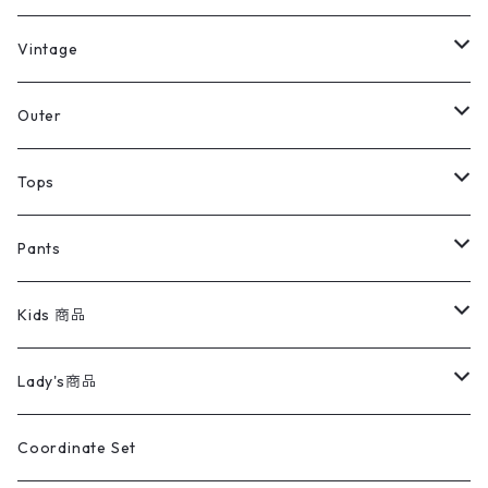
ミリタリーデッドストック
Vintage
アウター
Jacket
Outer
デニムジャケット
トップス
Tee
コート
Tops
ミリタリージャケット
半袖シャツ
パンツ
Sweat Shirts
デニムジャケット
Tシャツ
Pants
スイングトップ
長袖シャツ
デニムパンツ
REVERSE WEAVE
レディース
Pants
ミリタリージャケット
長袖シャツ
デニムパンツ
Kids 商品
カバーオール
Tシャツ・ロンT
ミリタリーパンツ
アウター
ブランドシャツ
501,505
キッズ
Shirts
スウィングトップ
半袖シャツ
ミリタリーパンツ
Vintage
Lady's商品
アウトドア
ポロシャツ
ワークパンツ
トップス
ストライプシャツ
バギーズデニム
アウター
Tops
ライフスタイル雑貨
Ladies
アウトドアナイロンジャケット
ポロシャツ
チノパンツ
Tops
Tシャツ
Coordinate Set
ウールジャケット