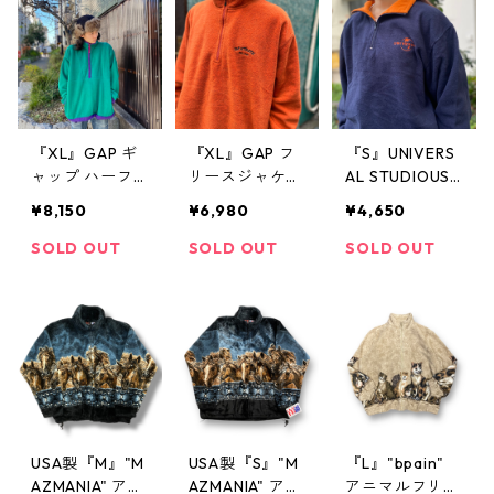
着 古着屋 高円
寺 ビンテージ
『XL』GAP ギ
『XL』GAP フ
『S』UNIVERS
ャップ ハーフ
リースジャケッ
AL STUDIOUS
ジップフリース
ト ハーフジッ
ユニバーサルス
¥8,150
¥6,980
¥4,650
ジャケット フ
プ オレンジ 古
タジオ ハーフ
リースジャケッ
着 古着屋 高円
ジップフリース
SOLD OUT
SOLD OUT
SOLD OUT
ト ハーフジッ
寺 ビンテージ
ジャケット フ
プ 緑 紫 古着 古
リースジャケッ
着屋 高円寺 ビ
ト ハーフジッ
ンテージ
プ ネイビー オ
レンジ 古着 古
着屋 高円寺 ビ
ンテージ
USA製『M』"M
USA製『S』"M
『L』"bpain"
AZMANIA" アニ
AZMANIA" アニ
アニマルフリー