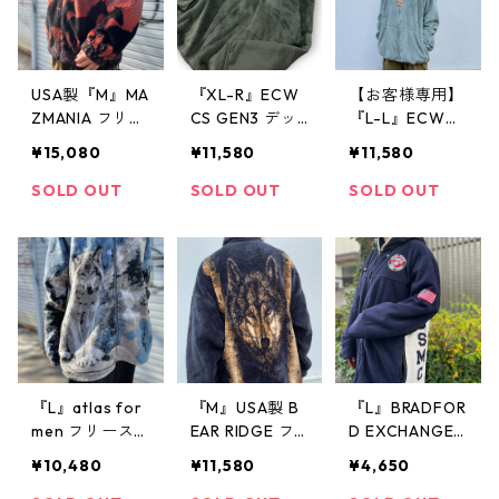
ュ 古着 古着屋
高円寺 ビンテ
ージ
USA製『M』MA
『XL-R』ECW
【お客様専用】
ZMANIA フリー
CS GEN3 デッ
『L-L』ECWCS
スジャケット
ドストック エ
GEN3 デッドス
¥15,080
¥11,580
¥11,580
アニマル柄 古
クワックスフリ
トック エクワ
着 古着屋 高円
ース ポーラテ
ックスフリース
SOLD OUT
SOLD OUT
SOLD OUT
寺 ビンテージ
ック フリース
ポーラテック
ジャケット セ
フリースジャケ
ージグリーン
ット セージグ
古着 古着屋 高
リーン 古着 古
円寺 ビンテー
着屋 高円寺 ビ
ジ
ンテージ
『L』atlas for
『M』USA製 B
『L』BRADFOR
men フリース
EAR RIDGE フ
D EXCHANGE
オオカミ アニ
リース ジャケ
フリースジャケ
¥10,480
¥11,580
¥4,650
マル ブルー 古
ット アニマル
ット フルジッ