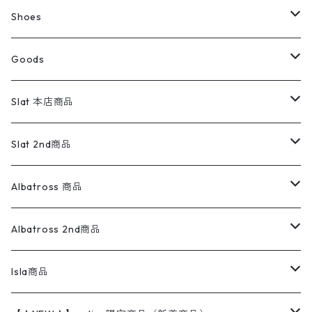
スウェット・トレーナー
コーデュロイパンツ
ボトムス
コーデュロイシャツ
フレアデニム
トップス
Pants
ラグ・ブランケット
ブランド
Sweater
スポーツナイロンジャケット
スウェット・パーカ
イージーパンツ
Pants
ブラウス／シャツ／デザイントップス
Shoes
コート
パーカー
スウェットパンツ
ワンピース
スウェードシャツ
ブラックデニム
ボトムス
ラルフローレン
プリントスウェット
長袖
Goods
ワークジャケット
ベスト
スラックス
ベスト／キャミソール
22cm以下
Goods
ナイロンジャケット
セーター・カーディガン
ジャージパンツ
ウールシャツ
ワンピース
リーバイス
ロゴスウェット
半袖
Military
テーラードジャケット
セーター・カーディガン
ワークパンツ
スウェット
22.5cm
バンダナ
Slat 本店商品
ダウンジャケット・ベスト
スラックス
リネンシャツ
ロンパース
エルエルビーン
無地スウェット
アランセーター
ウールジャケット
フリース
コーデュロイパンツ
ニット
23cm
Outer
Slat 2nd商品
ベスト
オーバーオール・つなぎ
柄シャツ
アディダス
キャラスウェット
ウールセーター
ダウンジャケット
オーバーオール・つなぎ
ジャケット
23.5cm
Tee
アウター
Albatross 商品
コーチジャケット
チノパン
ワークシャツ
ナイキ
REVERSE WEAVE
コットン
ハンティングジャケット
レザージャケット
ショーツ
スカート
24cm
Shirts
長袖シャツ
Vintage sweater
Albatross 2nd商品
フリースジャケット・ベスト
ウールパンツ
ミリタリー
チャンピオン
アクリル
アウトドアジャケット
S/S Shirts
アウトドアシャツ
Otherジャケット
Otherパンツ
パンツ(w30以下)
24.5cm
Sweat Shirts
半袖シャツ
Outer
70sアイテム
Isla商品
レザー
ペインターパンツ
ネルシャツ
カーハート
コート
L/S Shirts
ブランドシャツ
REVERSE WEAVE
アウトドアシャツ
Sailing Jacket