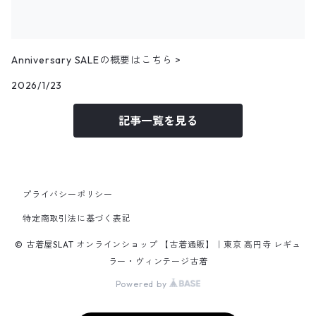
25.5cm
パンツ
トップス
コーデュロイシャツ
アウター
10月NEWアイテム
Anniversary SALEの概要はこちら >
パンツ
その他長袖シャツ
トップス
アウター
2026/1/23
9月NEWアイテム
記事一覧を見る
パンツ
トップス
アウター
8月NEWアイテム
パンツ
トップス
トップス
7月NEWアイテム
プライバシーポリシー
パンツ
パンツ
トップス
6月NEWアイテム
特定商取引法に基づく表記
© 古着屋SLAT オンラインショップ 【古着通販】｜東京 高円寺 レギュ
パンツ
トップス
5月NEWアイテム
ラー・ヴィンテージ古着
Powered by
パンツ
トップス
4月NEWアイテム