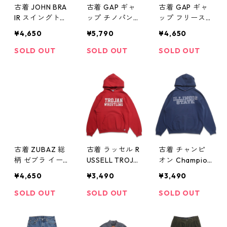
古着 JOHN BRA
古着 GAP ギャ
古着 GAP ギャ
IR スイングトッ
ップ チノパン
ップ フリース
プ ブルゾン フ
ツ カーキ 表
ベスト ブラッ
¥4,650
¥5,790
¥4,650
ルジップ ジャ
記：W34L32
ク 表記：L gd
ケット ベージ
gd403903n w4
403904n w411
SOLD OUT
SOLD OUT
SOLD OUT
ュ 表記：XL g
1107
07
d403901n w411
06
古着 ZUBAZ 総
古着 ラッセル R
古着 チャンピ
柄 ゼブラ イー
USSELL TROJA
オン Champion
ジーパンツ 表
N WRESTLING
プリントスウェ
¥4,650
¥3,490
¥3,490
記：L gd403
プリントスウェ
ットパーカー
905n w41107
ットパーカー
トレーナー ネ
SOLD OUT
SOLD OUT
SOLD OUT
トレーナー 表
イビー 表記：L
記：M gd403
gd403909n
908n w41108
w41108