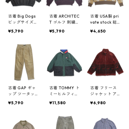
古着 Big Dogs
古着 ARCHITEC
古着 USA製 pri
ビッグサイズ
T ゴルフ 刺繍
vate stock 総
プルオーバージ
アクリルニット
柄 ハイネック
¥5,790
¥5,790
¥4,650
ャケット ブラ
セーター 表
アクリルニット
ック 表記：4X
記：L gd403
セーター クー
gd403941n
940n w41113
ジー風 表記：M
w41113
gd403935n
w41112
古着 GAP ギャ
古着 TOMMY ト
古着 フリース
ップ ツータッ
ミーヒルフィガ
ジャケット ア
ク 太畝 コーデ
ー ナイロンジ
ニマル柄 バー
¥5,790
¥11,580
¥6,980
ュロイパンツ
ャケット 裏地
ガンディ 表
ブラウン系 表
フリース 表
記：-- gd403
記：W34L32
記：M gd403
906n w41107
gd403921n w4
907n w41107