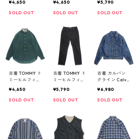
¥4,650
¥4,650
¥5,790
ト Vジャン 表
ト ブラウン 表
フリース ナイ
記：L gd403
記：M gd403
ロンベスト ブ
SOLD OUT
SOLD OUT
SOLD OUT
879n w41101
881n w41101
ラック 表記：X
L gd403882n
w41101
古着 TOMMY ト
古着 TOMMY ト
古着 カルバン
ミーヒルフィガ
ミーヒルフィガ
クライン Calvi
ー コーデュロ
ー ブラックデ
nKlein デニム
¥4,650
¥5,790
¥6,980
イ シャツ ボタ
ニムパンツ ジ
ジャケット ジ
ンダウンシャツ
ーンズ ジーパ
ージャン 表
SOLD OUT
SOLD OUT
SOLD OUT
長袖シャツ グ
ン 表記：-- g
記：M gd403
リーン 表記：L
d403885n w41
886n w41102
gd403883n
102
w41102