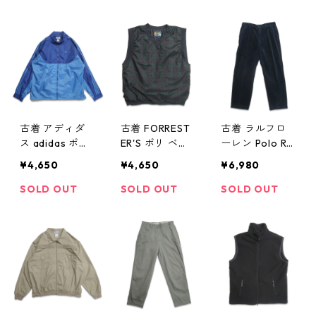
3891n w41104
03892n w4110
gd403896n
4
w41105
古着 アディダ
古着 FORREST
古着 ラルフロ
ス adidas ポリ
ER'S ポリ ベス
ーレン Polo Ral
エステル トラ
ト チェック 表
ph Lauren 太畝
¥4,650
¥4,650
¥6,980
ックジャケット
記：L gd403
コーデュロイパ
ブルー 表記：X
898n w41106
ンツ ツータッ
SOLD OUT
SOLD OUT
SOLD OUT
XL gd403897
ク ネイビー 表
n w41105
記：-- gd403
900n w41106