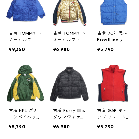
ト 表記：2XL
gd404088n w4
1130
古着 TOMMY ト
古着 TOMMY ト
古着 70年代〜
ミーヒルフィガ
ミーヒルフィガ
FrostLine ナイ
ー 中綿 ナイロ
ー パーカー ダ
ロン ダウンベ
¥9,350
¥6,980
¥5,790
ンジャケット
ウンジャケット
スト 表記：L
表記：L gd40
ゴールド ネイ
gd404079n w4
4083n w41129
ビー 表記：XS
1129
gd404082n
w41129
古着 NFL グリ
古着 Perry Ellis
古着 GAP ギャ
ーンベイパッカ
ダウンジャケッ
ップ フリース
ーズ 中綿 パー
ト ブラック 表
ベスト レッド
¥5,790
¥6,980
¥5,790
カージャケット
記：S gd404
ネイビー 表
表記：XXL gd
071n w41128
記：XL gd40