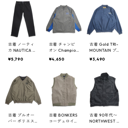
ポイント チェ
104
ック 表記：17 3
4/35 gd4038
94n w41105
古着 ノーティ
古着 チャンピ
古着 Gold TRI-
カ NAUTICA ブ
オン Champion
MOUNTAIN プ
ラックデニムパ
プルオーバー
ルオーバー ポ
¥5,790
¥4,650
¥3,490
ンツ ジーンズ
ハーフジップ
リエステル ジ
ジーパン 表
ポリエステル
ャケット ネイ
記：W36L34
ジャケット 表
ビー 表記：L
gd403884n w4
記：L gd403
gd403878n w4
1102
880n w41101
1101
古着 プルオー
古着 BONKERS
古着 90年代〜
バー ポリエス
コーデュロイ
NORTHWEST T
テル ジャケッ
中綿入り ベス
ERRITORY 裏地