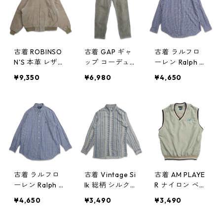
1111
古着 ROBINSO
古着 GAP ギャ
古着 ラルフロ
N'S 本革 レザー
ップ コーデュ
ーレン Ralph L
ジャケット ブ
ロイパンツ ベ
auren ボタンダ
¥9,350
¥6,980
¥4,650
ルゾン ベージ
ージュ 表記：
ウンシャツ 長
ュ 表記：XL g
W36L32 gd4
袖シャツ ワン
d403902n w41
03899n w4110
ポイント チェ
106
6
ック 表記：XL
gd403895n
w41105
古着 ラルフロ
古着 Vintage Si
古着 AM PLAYE
ーレン Ralph L
lk 総柄 シルク
R ナイロン ベス
auren ボタンダ
長袖シャツ 表
ト 刺繍 ベージ
¥4,650
¥3,490
¥3,490
ウンシャツ 長
記：S gd403
ュ 表記：XL g
袖シャツ ワン
893n w41105
d403889n w41