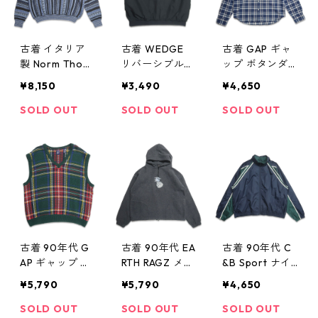
古着 イタリア
古着 WEDGE
古着 GAP ギャ
製 Norm Thom
リバーシブル
ップ ボタンダ
pson ノームト
ポリ ベスト ブ
ウンシャツ 長
¥8,150
¥3,490
¥4,650
ンプソン デザ
ラック ベージ
袖シャツ チェ
インニット セ
ュ 表記：L gd
ック 表記：M
SOLD OUT
SOLD OUT
SOLD OUT
ーター 総柄 表
403888n w411
gd403890n w4
記：XXL gd4
04
1104
03887n w4110
2
古着 90年代 G
古着 90年代 EA
古着 90年代 C
AP ギャップ タ
RTH RAGZ メキ
&B Sport ナイ
ータンチェック
シカンパーカー
ロンジャケット
¥5,790
¥5,790
¥4,650
ニット ベスト
狼 刺繍 グレー
ネイビー グリ
表記：L gd40
表記：XL gd4
ーン 表記：XL
SOLD OUT
SOLD OUT
SOLD OUT