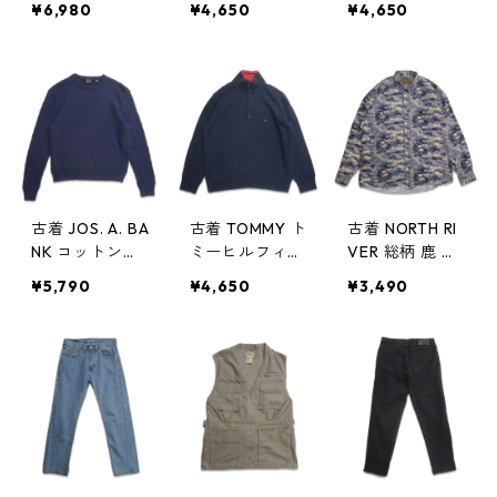
¥6,980
¥4,650
¥4,650
タンドカラー
ト グリーン 表
ツ キジ柄 アニ
刺繍 ブルー 表
記：L gd404
マル柄 オリー
記：-- gd404
039n w41125
ブグリーン 表
044n w41125
記：XLT gd4
04035n w4112
5
古着 JOS. A. BA
古着 TOMMY ト
古着 NORTH RI
NK コットンニ
ミーヒルフィガ
VER 総柄 鹿 ボ
ット セーター
ー プルオーバ
タンダウンシャ
¥5,790
¥4,650
¥3,490
ネイビー 表
ー コットンニ
ツ 長袖シャツ
記：L gd404
ット セーター
アニマル 表
019n w41122
ハーフジップ
記：XL gd40
ネイビー 表
4015n w41122
記：L gd404
018n w41122