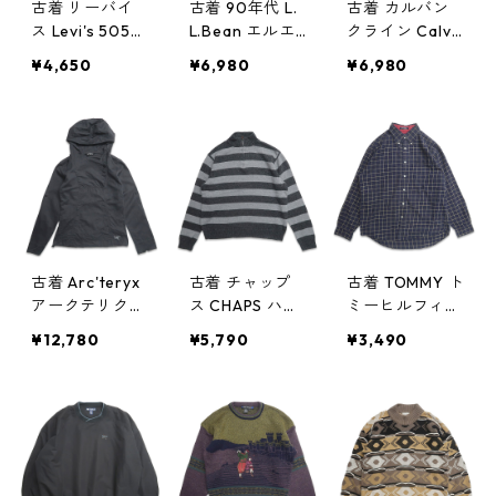
古着 リーバイ
古着 90年代 L.
古着 カルバン
ス Levi's 505
L.Bean エルエ
クライン Calvi
デニムパンツ
ルビーン ハン
nKlein ブラッ
¥4,650
¥6,980
¥6,980
ジーンズ ジー
ティングベスト
クデニムパンツ
パン 表記：W3
フィッシングベ
ジーンズ ジー
1L30 gd4039
スト アウトド
パン 表記：34
99n w41120
ア レディース
gd403989n
表記：WOME
w41119
N'S M gd403
990n w41119
古着 Arc'teryx
古着 チャップ
古着 TOMMY ト
アークテリクス
ス CHAPS ハー
ミーヒルフィガ
リネン プルオ
フジップ コッ
ー ボタンダウ
¥12,780
¥5,790
¥3,490
ーバーパーカー
トンニットセー
ンシャツ 長袖
ブラック 表
ター ボーダー
シャツ チェッ
記：WOMEN'S
表記：XL gd4
ク 表記：L gd
S gd403984n
03970n w41117
403955n w4111
w41118
5