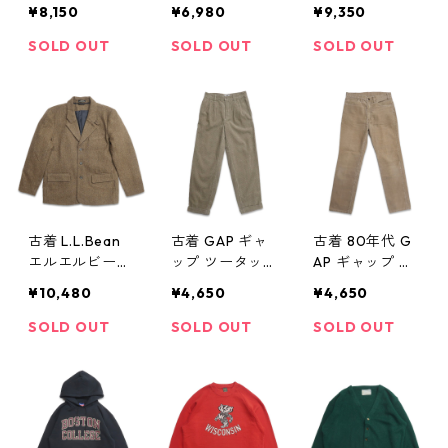
Y COMBAT カ
レーニングジャ
ph Lauren ネイ
¥8,150
¥6,980
¥9,350
ーゴパンツ ミ
ケット 表記：M
ティブ柄 ハー
リタリーパンツ
-REGULAR gd
フジップ フリ
SOLD OUT
SOLD OUT
SOLD OUT
表記：75/84/1
403915n w4111
ース 表記：L
00 gd403914
0
gd403916n w4
n w41110
1110
古着 L.L.Bean
古着 GAP ギャ
古着 80年代 G
エルエルビーン
ップ ツータッ
AP ギャップ ス
PRIMALOFT プ
ク 太畝 コーデ
トレート コー
¥10,480
¥4,650
¥4,650
リマロフト 中
ュロイパンツ
デュロイパンツ
綿入り テーラ
ベージ系 表
ベージュ系 表
SOLD OUT
SOLD OUT
SOLD OUT
ードジャケット
記：W29L30
記：W34L31
ヘリンボーン
gd403920n w4
gd403922n w4
ブラウン 表
1111
1111
記：42REG g
d403917n w411