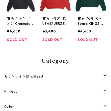
10
古着 チャンピ
古着 〜80年代
古着 70年代〜
オン Champion
USA製 JERZEE
Sears KINGS R
プリントスウェ
S ジャージーズ
OAD シアーズ
¥4,650
¥3,490
¥4,650
ットパーカー
WISCONSIN バ
キングスロード
トレーナー ブ
ッキー プリン
アクリルニット
SOLD OUT
SOLD OUT
SOLD OUT
ラック 表記：L
トスウェット
カーディガン
gd403923n
トレーナー 表
グリーン 表
w41111
記：XL 46 gd
記：M gd403
403924n w4111
925n w41111
Category
1
★オンライン限定商品★
ミリタリーデッドストック
Vintage
アウター
Jacket
Outer