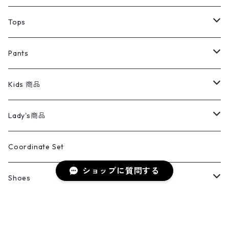
デニムジャケット
トップス
Tee
コート
Tops
ミリタリージャケット
半袖シャツ
パンツ
Sweat Shirts
デニムジャケット
Tシャツ
Pants
スイングトップ
長袖シャツ
デニムパンツ
REVERSE WEAVE
レディース
Pants
ミリタリージャケット
長袖シャツ
デニムパンツ
Kids 商品
カバーオール
Tシャツ・ロンT
ミリタリーパンツ
アウター
ブランドシャツ
501,505
キッズ
Shirts
スウィングトップ
半袖シャツ
ミリタリーパンツ
Vintage
Lady's商品
アウトドア
ポロシャツ
ワークパンツ
トップス
ストライプシャツ
バギーズデニム
アウター
Tops
ライフスタイル雑貨
Ladies
アウトドアナイロンジャケット
ポロシャツ
チノパンツ
Tops
Tシャツ
Coordinate Set
ウールジャケット
スウェット・トレーナー
コーデュロイパンツ
ショップに質問する
ボトムス
コーデュロイシャツ
フレアデニム
トップス
Pants
ラグ・ブランケット
ブランド
Sweater
スポーツナイロンジャケット
スウェット・パーカ
イージーパンツ
Pants
ブラウス／シャツ／デザイントップス
Shoes
コート
パーカー
スウェットパンツ
ワンピース
スウェードシャツ
ブラックデニム
ボトムス
ラルフローレン
プリントスウェット
長袖
Goods
ワークジャケット
ベスト
スラックス
ベスト／キャミソール
22cm以下
Goods
ナイロンジャケット
セーター・カーディガン
ジャージパンツ