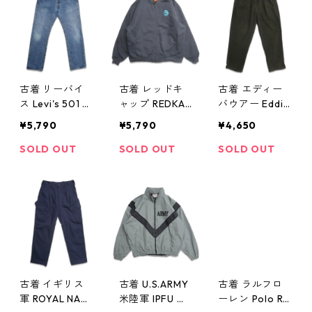
古着 リーバイ
古着 レッドキ
古着 エディー
ス Levi's 501 デ
ャップ REDKAP
バウアー Eddie
ニムパンツ ジ
ワーク ブルゾ
Bauer ツータッ
¥5,790
¥5,790
¥4,650
ーンズ ジーパ
ンジャケット
ク コーデュロ
ン 表記：W34L
スウィングトッ
イパンツ モス
SOLD OUT
SOLD OUT
SOLD OUT
32 gd403911
プ 裏地付き グ
グリーン 表
n w41108
レー 表記：XXL
記：W34L32
gd403912n
gd403913n w4
w41108
1110
古着 イギリス
古着 U.S.ARMY
古着 ラルフロ
軍 ROYAL NAV
米陸軍 IPFU ト
ーレン Polo Ral