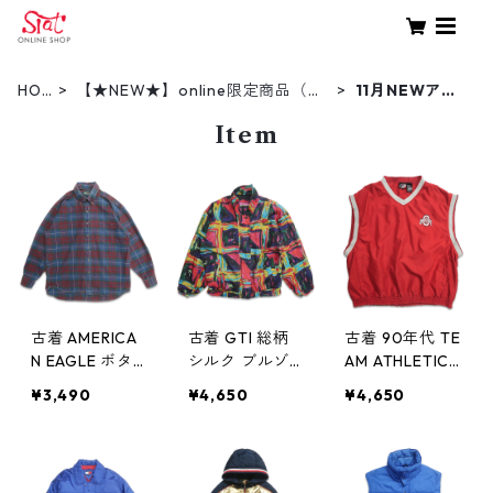
HO
【★NEW★】online限定商品（新
11月NEWアイ
ME
着商品）
テム
Item
古着 AMERICA
古着 GTI 総柄
古着 90年代 TE
N EAGLE ボタ
シルク ブルゾ
AM ATHLETICS
ンダウンシャツ
ン ジャケット
OHIO オハイオ
¥3,490
¥4,650
¥4,650
長袖シャツ チ
表記：M gd4
ステート カレ
ェック 表記：L
04089n w4113
ッジ ウィンド
gd407872n
0
ブレーカー ベ
w51126
スト ジャケッ