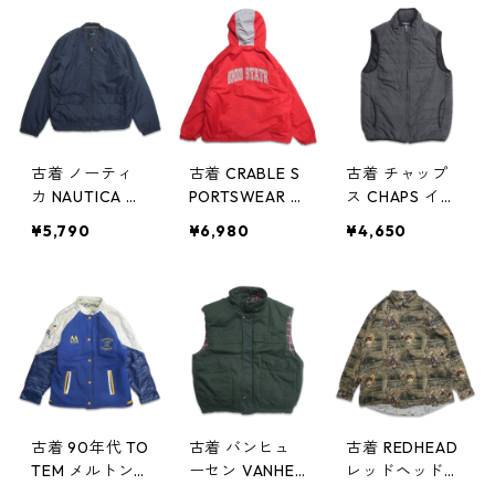
404078n w411
4069n w41128
29
古着 ノーティ
古着 CRABLE S
古着 チャップ
カ NAUTICA ポ
PORTSWEAR O
ス CHAPS イン
リエステル ジ
HIO オハイオス
ナーダウンベス
¥5,790
¥6,980
¥4,650
ャケット ネイ
テート カレッ
ト ダウンジャ
ビー 表記：XL
ジ 中綿 ジップ
ケット グレー
gd404068n
アップ パーカ
表記：S gd40
w41128
ージャケット
4057n w41127
表記：XL gd4
04058n w4112
7
古着 90年代 TO
古着 バンヒュ
古着 REDHEAD
TEM メルトン
ーセン VANHEU
レッドヘッド
スタジャン ス
SEN 中綿 ベス
総柄 長袖シャ