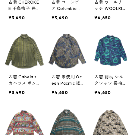
古着 CHEROKE
古着 コロンビ
古着 ウールリ
E 千鳥格子 長袖
ア Columbia 長
ッチ WOOLRIC
シャツ ネイビ
袖シャツ アウ
H 総柄 熊 ハン
¥3,490
¥3,490
¥4,650
ー 表記：L gd
トドアシャツ
ティング柄 長
408980n w60
チェック 表
袖シャツ ボタ
403
記：L gd408
ンダウンシャツ
946n w60331
表記：L gd40
8923n w60328
古着 Cabela's
古着 未使用 Oc
古着 総柄 シル
カベラス ボタ
ean Pacific 総
クシャツ 長袖
ンダウンシャツ
柄 コットン 長
マルチカラー
¥3,490
¥4,650
¥4,650
長袖シャツ チ
袖シャツ 表
サイズ表記：M
ェック 表記：X
記：M gd408
gd74474
L gd408835n
656n w60302
w60319