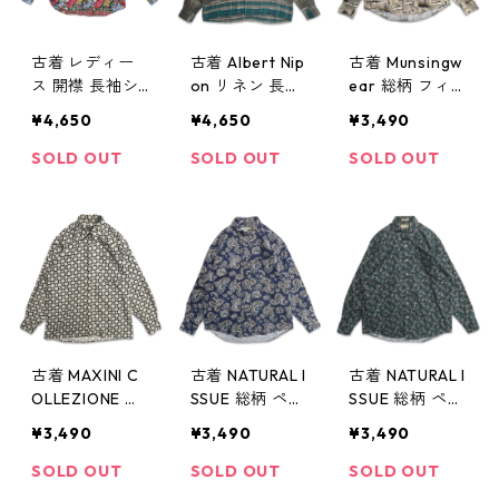
古着 レディー
古着 Albert Nip
古着 Munsingw
ス 開襟 長袖シ
on リネン 長袖
ear 総柄 フィッ
ャツ 花柄 マル
シャツ ボック
シング 魚 ボタ
¥4,650
¥4,650
¥3,490
チカラー サイ
ス チェック 表
ンダウンシャツ
ズ表記：M gd
記：XL gd40
長袖シャツ 表
SOLD OUT
SOLD OUT
SOLD OUT
66660
9558n w60528
記：L gd4094
79n w60521
古着 MAXINI C
古着 NATURAL I
古着 NATURAL I
OLLEZIONE 総
SSUE 総柄 ペイ
SSUE 総柄 ペイ
柄 長袖シャツ
ズリー柄 ボタ
ズリー柄 ボタ
¥3,490
¥3,490
¥3,490
ボックス 表
ンダウンシャツ
ンダウンシャツ
記：M gd409
長袖シャツ 表
長袖シャツ 表
SOLD OUT
SOLD OUT
SOLD OUT
246n w60429
記：L gd4091
記：M gd409