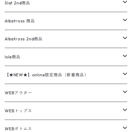
アランセーター
ウールジャケット
フリース
コーデュロイパンツ
ニット
23cm
Outer
Slat 2nd商品
ベスト
オーバーオール・つなぎ
柄シャツ
アディダス
キャラスウェット
ウールセーター
ダウンジャケット
オーバーオール・つなぎ
ジャケット
23.5cm
Tee
アウター
Albatross 商品
コーチジャケット
チノパン
ワークシャツ
ナイキ
REVERSE WEAVE
コットン
ハンティングジャケット
レザージャケット
ショーツ
スカート
24cm
Shirts
長袖シャツ
Vintage sweater
Albatross 2nd商品
フリースジャケット・ベスト
ウールパンツ
ミリタリー
チャンピオン
アクリル
アウトドアジャケット
S/S Shirts
アウトドアシャツ
Otherジャケット
Otherパンツ
パンツ(w30以下)
24.5cm
Sweat Shirts
半袖シャツ
Outer
70sアイテム
Isla商品
レザー
ペインターパンツ
ネルシャツ
カーハート
コート
L/S Shirts
ブランドシャツ
REVERSE WEAVE
アウトドアシャツ
Sailing Jacket
ワンピース
25cm
Sweater
スウェット シャツ
Other Tops
Marlboro
2点セットコーデ
【★NEW★】online限定商品（新着商品）
テーラードジャケット
ショートパンツ
ディッキーズ
ライトジャケット
デザインシャツ
ブランドシャツ
Swingtop
長袖
ブランドスウェット
Fleece tops
25.5cm
Fleece
パンツ
Sweat Shirts
GAP
Sweat Shirts
8月NEWアイテム（2026）
WEBアウター
ボアジャケット
イージーパンツ
ウールリッチ
ミリタリージャケット
リネンシャツ
リネンシャツ
Coat
半袖
プリントスウェット
Knit
リーバイス501 505
トップス
その他
26cm
Other Tops
Tシャツ
Hoodie
アウター
Knit
7月NEWアイテム（2026）
ジャケット
WEBトップス
ビンテージ
トミーヒルフィガー
ウールジャケット
コーデユロイシャツ
ハワイアンシャツ
Denim Jacket
ノースリーブ
アウトドアスウェット
Tailored Jacket
スラックス
パンツ
ワークジャケット
コート
プルオーバー
トップス
ミリタリージャケット
26.5cm
Pants
デッドストック ミリタリー
Tee
フリース
Military
6月NEWアイテム（2026）
コート
Tシャツ
WEBボトムス
その他