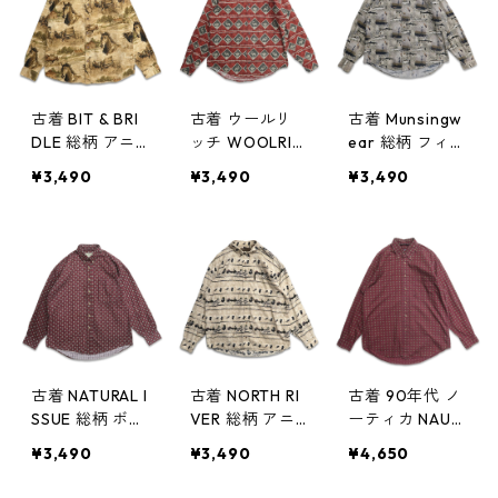
9378n w60512
ク 表記：M g
d409387n w6
0513
古着 BIT & BRI
古着 ウールリ
古着 Munsingw
DLE 総柄 アニ
ッチ WOOLRIC
ear 総柄 フィッ
マル 馬 ボタン
H 総柄 アニマル
シング 魚 ボタ
¥3,490
¥3,490
¥3,490
ダウンシャツ
ボタンダウンシ
ンダウンシャツ
長袖シャツ 表
ャツ 長袖シャ
長袖シャツ 表
記：L gd409
ツ 表記：M g
記：L gd409
379n w60512
d409307n w6
306n w60505
0505
古着 NATURAL I
古着 NORTH RI
古着 90年代 ノ
SSUE 総柄 ボタ
VER 総柄 アニ
ーティカ NAUTI
ンダウンシャツ
マル柄 鴨 ボタ
CA 総柄 ペイズ
¥3,490
¥3,490
¥4,650
長袖シャツ 表
ンダウンシャツ
リー柄 ボタン
記：M gd409
長袖シャツ 表
ダウンシャツ