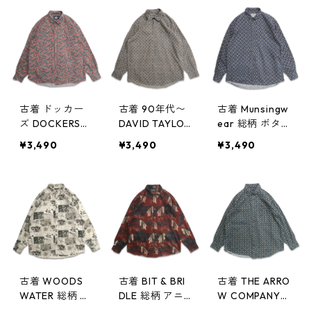
305n w60505
記：XL gd40
長袖シャツ 表
9272n w60501
記：L gd409
260n w60430
古着 ドッカー
古着 90年代〜
古着 Munsingw
ズ DOCKERS
DAVID TAYLOR
ear 総柄 ボタン
総柄 ペイズリ
総柄 長袖シャ
ダウンシャツ
¥3,490
¥3,490
¥3,490
ー柄 長袖シャ
ツ コットンシ
長袖シャツ 表
ツ ボタンダウ
ャツ 表記：L
記：M gd409
ンシャツ 表
gd409258n w6
245n w60429
記：L gd409
0430
259n w60430
古着 WOODS
古着 BIT & BRI
古着 THE ARRO
WATER 総柄 ア
DLE 総柄 アニ
W COMPANY
ニマル柄 キジ
マル柄 馬 ボタ
総柄 ボタンダ