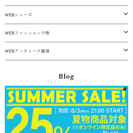
ノーティカ
ワークジャケット
ワークシャツ
デザインシャツ
Leather Jacket
無地スウェット
Gown
チノパンツ
スイングトップ
カーディガン
パンツ
フリースジャケット
Denim Pants
Band Tee
トップス
ムートン・レザーコート
映画・ムービーTシャツ
27cm
Shoes
フリース
Overall
セットアップ
Outer
5月NEWアイテム（2026）
ポンチョ
ポロシャツ
デニムパンツ
WEBシューズ
ノースフェイス
ダウンジャケット
ウールシャツ
ポロシャツ
Down jacket
アウトドアブランド
テーラードジャケット
ジャージ・トラックジャケット
Military Pants
Print Tee
パンツ
ウールコート
グラフィックTシャツ
Sneaker
テーラードジャケット
トップス
ボーダーポロシャツ
ストレートデニムパンツ
27.5cm
Goods
セーター
Shirts
トップス
Fleece
4月NEWアイテム（2026）
キャミソール・タンクトップ
ロングパンツ
スニーカー
WEBファッション小物
パタゴニア
テーラードジャケット
ボーリング ボックス シャツ
Work jacket
オーバーオール
ナイロンジャケット
スイングトップ
Easy Pants
Character Tee
ダッフルコート
スポーツTシャツ
Leather
デニムジャケット
パンツ
無地ポロシャツ
フレア・ブーツカットデニムパンツ
Polo Shirts
スウェット
アウター
ワーク・ペインターパンツ
28cm
Military
ミリタリー
Pants
シャツ
Shirts
3月NEWアイテム（2026）
カットソー
ショートパンツ
ブーツ
バッグ
WEBアンティーク雑貨
コロンビア
スウィングトップ
Nylon jacket
イージーパンツ
ワークジャケット
オイルドジャケット
Chino Pants
Long sleeve Tee
チェスターコート
バンド・ラップTシャツ
スイングトップ
アウター
その他ポロシャツ
スキニーデニムパンツ
Brand Shirts
パーカー
トップス
コーデュロイパンツ
ジャケット
Slacks Pants
長袖ブランド
長袖
アウター
チノショートパンツ
28.5cm以上
Kids
スニーカー
Goods
パンツ
Pants
2月NEWアイテム（2026）
長袖シャツ
スカート
レザーシューズ
帽子
食器・キッチン
ビッグマック
デニムジャケット
Blog
Silk jacket
フレアパンツ
レザージャケット
マウンテンパーカー
Trousers
ピーコート
タイダイ柄Tシャツ
ナイロンジャケット
スリム・テーパードデニムパンツ
Design Shirts
カットソー
パンツ
チノパン
パンツ
Denim Pants
長袖デザインシャツ&ガウン
半袖
トップス
デニムショートパンツ
CAP
フレアパンツ
アウター
ネルシャツ
ロングスカート
キャップ
ファイブブラザー
Coordinate Set
グッズ
Shose
ニット&ニットベスト
Onepiece
1月NEWアイテム（2026）
半袖シャツ
サンダル
小物
ラグマット・ブランケット
レザージャケット
Track jacket
ブラックデニム
ウールジャケット
ナイロンジャケット・ウィンドブレーカー
Short Pants
ロングコート
アニメ・キャラクターTシャツ
コート
その他デニムパンツ
Corduroy Shirt
ミリタリー・カーゴパンツ
シャツ
Easy Pants
スエードシャツ
パンツ
ペインターショートパンツ
スラックスパンツ
トップス
ボタンダウンシャツ
ハーフ丈スカート
ハット
ブルックスブラザーズ
Sneaker
コットンセーター
長袖
アウター
アロハシャツ
マフラー・ストール
キッズ
Design item
ポロシャツ
Blouse
12月NEWアイテム（2025）
チュニック
パンプス
ハンガー
ペインターパンツ
ダウンジャケット
スタジャン
Corduroy Pants
ステンカラーコート
アドバタイジングTシャツ
その他デザインジャケット
Fakesuède Shirt
オーバーオール
Chino Pants
コーデュロイシャツ
スイムショートパンツ
デニムパンツ
パンツ
ウールシャツ
ミニスカート
ニットキャップ
ラングラー
Leather Shose
アクリルセーター
半袖
トップス
キューバシャツ
バンダナ
トップス
長袖ポロシャツ
長袖
アウター
ベスト
Carhartt
Tシャツ
Tee
11月NEWアイテム（2025）
ワンピース
ショーツ
Otherジャケット
テーラードジャケット
Work Pants
トレンチコート
サーフ・スケートTシャツ