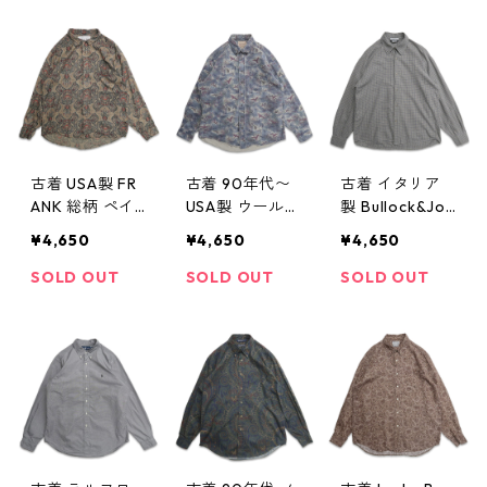
16n w60416
115n w60416
古着 USA製 FR
古着 90年代〜
古着 イタリア
ANK 総柄 ペイ
USA製 ウールリ
製 Bullock&Jon
ズリー柄 レー
ッチ WOOLRIC
es 長袖シャツ
¥4,650
¥4,650
¥4,650
ヨン 長袖シャ
H 総柄 鴨 ハン
チェック グレ
ツ 表記：L gd
ティング柄 長
ー 表記：L gd
SOLD OUT
SOLD OUT
SOLD OUT
409009n w60
袖シャツ ボタ
408834n w60
406
ンダウンシャツ
319
表記：L gd40
8922n w60328