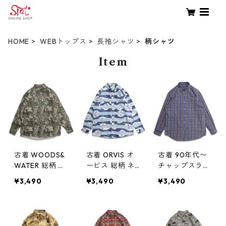
HOME
WEBトップス
長袖シャツ
柄シャツ
Item
古着 WOODS&
古着 ORVIS オ
古着 90年代〜
WATER 総柄 ア
ービス 総柄 ネ
チャップスラル
ニマル 鹿 アル
イティブ柄 長
フローレン CH
¥3,490
¥3,490
¥3,490
ツリーカモ ボ
袖シャツ 表
APS RALPH LAU
タンダウンシャ
記：XL gd40
REN ボタンダウ
ツ 長袖シャツ
9556n w60528
ンシャツ 長袖
表記：L gd40
シャツ チェッ