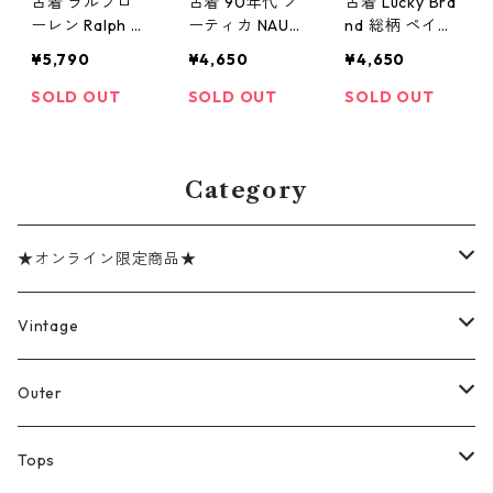
古着 ラルフロ
古着 90年代 ノ
古着 Lucky Bra
ーレン Ralph L
ーティカ NAUTI
nd 総柄 ペイズ
auren ボタンダ
CA 総柄 ペイズ
リー柄 リネン
¥5,790
¥4,650
¥4,650
ウンシャツ 長
リー柄 ボタン
長袖シャツ 表
袖シャツ 千鳥
ダウンシャツ
記：XL gd40
SOLD OUT
SOLD OUT
SOLD OUT
格子 表記：L 16
長袖シャツ 表
8657n w6030
1/2 gd40870
記：M gd408
2
5n w60306
692n w60305
Category
★オンライン限定商品★
ミリタリーデッドストック
Vintage
アウター
Jacket
Outer
デニムジャケット
トップス
Tee
コート
Tops