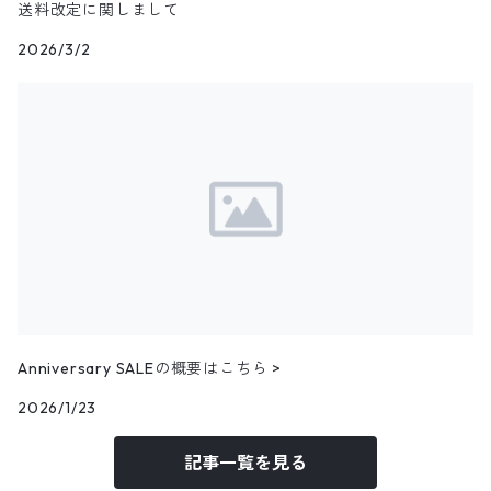
その他ジャケット
アウター
ブランドTシャツ
3月NEWアイテム（2025）
送料改定に関しまして
ブラウス
ドッカーズ
2026/3/2
ニットベスト
23.5cm
アウター
トップス
その他Tシャツ
アウター
2月NEWアイテム（2025）
ボーイスカウトシャツ
その他
ウールベスト
24.0cm
パンツ
トップス
アウター
1月NEWアイテム（2025）
柄シャツ
ハンティングベスト
24.5cm
パンツ
トップス
アウター
12月NEWアイテム（2024）
リネンシャツ
その他ベスト
25.0cm
パンツ
トップス
アウター
フェイクスウェードシャツ
11月NEWアイテム
25.5cm
パンツ
トップス
コーデュロイシャツ
アウター
10月NEWアイテム
Anniversary SALEの概要はこちら >
パンツ
その他長袖シャツ
トップス
アウター
2026/1/23
9月NEWアイテム
記事一覧を見る
パンツ
トップス
アウター
8月NEWアイテム