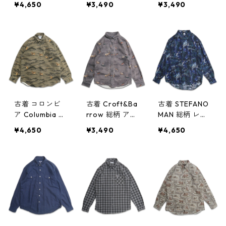
¥4,650
¥3,490
¥3,490
犬 ボタンダウ
ンダウンシャツ
ウンシャツ 長
ンシャツ 長袖
長袖シャツ 表
袖シャツ 表
シャツ 表記：X
記：L gd4091
記：XL gd40
L gd409193n
92n w60423
9114n w60416
w60423
古着 コロンビ
古着 Croft&Ba
古着 STEFANO
ア Columbia 総
rrow 総柄 アニ
MAN 総柄 レー
柄 アニマル ハ
マル ハンティ
ヨン 長袖シャ
¥4,650
¥3,490
¥4,650
ンティングシャ
ングシャツ ボ
ツ 表記：L gd
ツ ボタンダウ
タンダウンシャ
409010n w60
ンシャツ 長袖
ツ 長袖シャツ
406
シャツ 表記：M
表記：S gd40
gd409092n
9091n w60414
w60414