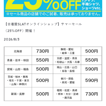
クライミング・アウトドアパンツ
Corduroy Pants
半袖ブランド&コットンデザインシャツ
キュロットパンツ
コーデュロイパンツ
ウエスタンシャツ
その他スカート
リー
ウールセーター
ノースリーブ
パンツ
ボタンダウンシャツ
アクセサリー
パンツ
半袖ポロシャツ
半袖
トップス
ハードロックカフェ&プラネットハリウッド
アウター
長袖
Ralph Lauren
シューズ
Polo Shirts
10月NEWアイテム（2025）
スウェット
コーデュロイパンツ
デニムジャケット
ワークジャケット
Over-all
モッズコート
無地Tシャツ
スウェットパンツ
Painter Pants
半袖シルク&レーヨン&ポリエステル素材シャツ
パッチワークショートパンツ
ワークパンツ&オーバーオール
ミリタリーシャツ
リーボック
カーディガン
ボウリングシャツ
ネクタイ・蝶ネクタイ
パンツ
プリントTシャツ
トップス
半袖
アウター
トレーナー
Character Items
小物
Vest
9月NEWアイテム（2025）
セーター
【古着屋SLATオンラインショップ】サマーセール
ワークパンツ
ピステジャケット
カバーオール
デニム・コーデュロイコート
ボーダー・ジャガードTシャツ
スラックス・プリーツパンツ
Work Pants
コーデュロイショートパンツ
チノパンツ
ラガーシャツ
ギャップ
（25％OFF）開催！
ベスト
ボーイスカウトシャツ
ベルト・サスペンダー
バンドTシャツ
パンツ
ノースリーブ
トップス
パーカー
アウター
Vネックセーター
Other Tops
8月NEWアイテム（2025）
カーディガン
ダウン・中綿ジャケット
2026/8/3
ガウン・ルームロープ
アニマルプリントTシャツ
レザーパンツ
Short
カーゴショートパンツ
イージータイプパンツ
デニム・シャンブレーシャツ
ペンドルトン
ボックスシャツ
バッジ
キャラクターTシャツ
花柄
パンツ
ジップスウェット
トップス
クルーネックセーター
アウター
Skirt
7月NEWアイテム（2025）
ベスト
ウールジャケット
ショップコート
カレッジTシャツ
ジャージ・トラックパンツ
スポーツショートパンツ
ジャージ&スウェット系パンツ
ワークシャツ
タウンクラフト
ブラウス
チームTシャツ
ヴィンテージ
その他スウェット
パンツ
タートルネックセーター
トップス
トップス
ダウン・中綿ベスト
Shoes
6月NEWアイテム（2025）
ハンティングジャケット
ダウンコート
モーターサイクル・レーシングTシャツ
その他ロングパンツ
チェック柄ショートパンツ
ショートパンツ
コットン・チェックシャツ
カルバンクライン
その他半袖シャツ
タンクトップ&ゲームシャツ
ジップセーター
パンツ
パンツ
デニム・コーデュロイ・ボアベスト
22.0cm
トップス
Goods
5月NEWアイテム（2025）
レザージャケット
ファーコート
リンガーTシャツ
クライミング・アウトドアショートパンツ
無地・コットンシャツ
ジェイクルー
長袖Tシャツ
カウチンセーター
レザーベスト
22.5cm
パンツ
トップス
デニム・コーデュロイジャケット
Kids
4月NEWアイテム（2025）
その他コート
長袖Tシャツ
その他ショートパンツ
ストライプシャツ
オシュコシュ
その他セーター
フリースベスト
23.0cm
パンツ