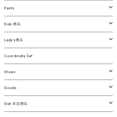
ミリタリージャケット
半袖シャツ
パンツ
Sweat Shirts
デニムジャケット
Tシャツ
Pants
スイングトップ
長袖シャツ
デニムパンツ
REVERSE WEAVE
レディース
Pants
ミリタリージャケット
長袖シャツ
デニムパンツ
Kids 商品
カバーオール
Tシャツ・ロンT
ミリタリーパンツ
アウター
ブランドシャツ
501,505
キッズ
Shirts
スウィングトップ
半袖シャツ
ミリタリーパンツ
Vintage
Lady's商品
アウトドア
ポロシャツ
ワークパンツ
トップス
ストライプシャツ
バギーズデニム
アウター
Tops
ライフスタイル雑貨
Ladies
アウトドアナイロンジャケット
ポロシャツ
チノパンツ
Tops
Tシャツ
Coordinate Set
ウールジャケット
スウェット・トレーナー
コーデュロイパンツ
ボトムス
コーデュロイシャツ
フレアデニム
トップス
Pants
ラグ・ブランケット
ブランド
Sweater
スポーツナイロンジャケット
スウェット・パーカ
イージーパンツ
Pants
ブラウス／シャツ／デザイントップス
Shoes
コート
パーカー
スウェットパンツ
ワンピース
スウェードシャツ
ブラックデニム
ボトムス
ラルフローレン
プリントスウェット
長袖
Goods
ワークジャケット
ベスト
スラックス
ベスト／キャミソール
22cm以下
Goods
ナイロンジャケット
セーター・カーディガン
ジャージパンツ
ウールシャツ
ワンピース
リーバイス
ロゴスウェット
半袖
Military
テーラードジャケット
セーター・カーディガン
ワークパンツ
スウェット
22.5cm
バンダナ
Slat 本店商品
ダウンジャケット・ベスト
スラックス
リネンシャツ
ロンパース
エルエルビーン
無地スウェット