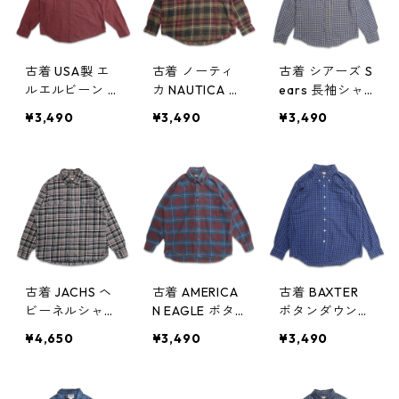
古着 USA製 エ
古着 ノーティ
古着 シアーズ S
ルエルビーン L.
カ NAUTICA 長
ears 長袖シャ
L.Bean ボタン
袖シャツ ボタ
ツ チェック 表
¥3,490
¥3,490
¥3,490
ダウンシャツ
ンダウンシャツ
記：X-TALL M
長袖シャツ チ
チェック 表
gd408490n
ェック 表記：M
記：L gd408
w60131
gd408563n
562n w60217
w60217
古着 JACHS ヘ
古着 AMERICA
古着 BAXTER
ビーネルシャツ
N EAGLE ボタ
ボタンダウンシ
フランネル 長
ンダウンシャツ
ャツ 長袖シャ
¥4,650
¥3,490
¥3,490
袖シャツ チェ
長袖シャツ チ
ツ チェック 表
ック マチ付き
ェック 表記：L
記：L gd4074
表記：XL gd4
gd407872n
71n w51009