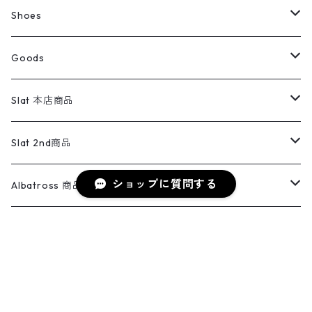
スウェット・トレーナー
コーデュロイパンツ
ボトムス
コーデュロイシャツ
フレアデニム
トップス
Pants
ラグ・ブランケット
ブランド
Sweater
スポーツナイロンジャケット
スウェット・パーカ
イージーパンツ
Pants
ブラウス／シャツ／デザイントップス
Shoes
コート
パーカー
スウェットパンツ
ワンピース
スウェードシャツ
ブラックデニム
ボトムス
ラルフローレン
プリントスウェット
長袖
Goods
ワークジャケット
ベスト
スラックス
ベスト／キャミソール
22cm以下
Goods
ナイロンジャケット
セーター・カーディガン
ジャージパンツ
ウールシャツ
ワンピース
リーバイス
ロゴスウェット
半袖
Military
テーラードジャケット
セーター・カーディガン
ワークパンツ
スウェット
22.5cm
バンダナ
Slat 本店商品
ダウンジャケット・ベスト
スラックス
リネンシャツ
ロンパース
エルエルビーン
無地スウェット
アランセーター
ウールジャケット
フリース
コーデュロイパンツ
ニット
23cm
Outer
Slat 2nd商品
ベスト
オーバーオール・つなぎ
柄シャツ
アディダス
キャラスウェット
ウールセーター
ショップに質問する
ダウンジャケット
オーバーオール・つなぎ
ジャケット
23.5cm
Tee
アウター
Albatross 商品
コーチジャケット
チノパン
ワークシャツ
ナイキ
REVERSE WEAVE
コットン
ハンティングジャケット
レザージャケット
ショーツ
スカート
24cm
Shirts
長袖シャツ
Vintage sweater
Albatross 2nd商品
フリースジャケット・ベスト
ウールパンツ
ミリタリー
チャンピオン
アクリル
アウトドアジャケット
S/S Shirts
アウトドアシャツ
Otherジャケット
Otherパンツ
パンツ(w30以下)
24.5cm
Sweat Shirts
半袖シャツ
Outer
70sアイテム
Isla商品
レザー
キーワードから探す
ペインターパンツ
ネルシャツ
カーハート
コート
L/S Shirts
ブランドシャツ
REVERSE WEAVE
アウトドアシャツ
Sailing Jacket
ワンピース
25cm
Sweater
スウェット シャツ
Other Tops
Marlboro
2点セットコーデ