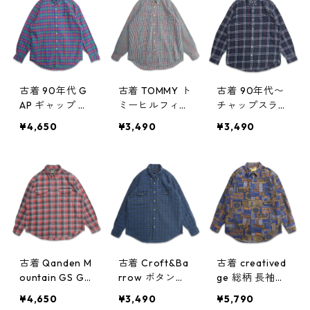
1/2 XL gd408
w60319
gd408790n w
859n w60321
60314
古着 90年代 G
古着 TOMMY ト
古着 90年代〜
AP ギャップ OL
ミーヒルフィガ
チャップスラル
D GAP オール
ー ボタンダウ
フローレン CH
¥4,650
¥3,490
¥3,490
ドギャップ ボ
ンシャツ 長袖
APS RALPH LAU
タンダウンシャ
シャツ チェッ
REN 長袖シャツ
ツ 長袖シャツ
ク 表記：M g
ネルシャツ フ
チェック表記：
d408779n w6
ランネル チェ
L gd408789n
0313
ック チェック
w60314
表記：M gd4
08763n w6031
2
古着 Qanden M
古着 Croft&Ba
古着 creatived
ountain GS GU
rrow ボタンダ
ge 総柄 長袖シ
IDE SERIES 長
ウンシャツ 長
ャツ 表記：L
¥4,650
¥3,490
¥5,790
袖シャツ ネル
袖シャツ チェ
gd401854n w4