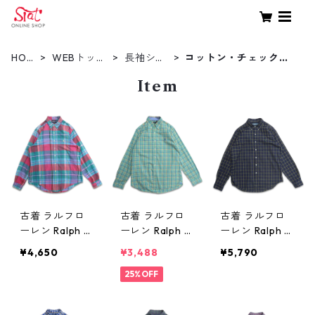
HOM
WEBトップ
長袖シャ
コットン・チェックシ
E
ス
ツ
ャツ
Item
古着 ラルフロ
古着 ラルフロ
古着 ラルフロ
ーレン Ralph L
ーレン Ralph L
ーレン Ralph L
auren ボタンダ
auren ボタンダ
auren ボタンダ
¥4,650
¥3,488
¥5,790
ウンシャツ 長
ウンシャツ 長
ウンシャツ 長
袖シャツ ワン
袖シャツ チェ
25%OFF
袖シャツ チェ
ポイント チェ
ック 表記：M
ック 表記：L
ック 表記：XL
gd409714n w6
gd409507n w6