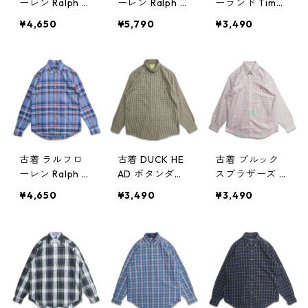
ーレン Ralph L
ーレン Ralph L
ーランド Timbe
auren ボタンダ
auren ボタンダ
rland ボタンダ
¥4,650
¥5,790
¥3,490
ウンシャツ 長
ウンシャツ 長
ウンシャツ 長
袖シャツ チェ
袖シャツ ギン
袖シャツ チェ
ック 表記：17 3
ガムチェック
ック 表記：L
4/35 gd4091
ネイビー 表
gd409127n w6
67n w60421
記：M gd409
0417
154n w60420
古着 ラルフロ
古着 DUCK HE
古着 ブルック
ーレン Ralph L
AD ボタンダウ
スブラザーズ B
auren ボタンダ
ンシャツ 長袖
rooksBrothers
¥4,650
¥3,490
¥3,490
ウンシャツ 長
シャツ チェッ
ボタンダウンシ
袖シャツ チェ
ク 表記：L gd
ャツ 長袖シャ
ック 表記：S
408981n w604
ツ チェック 表
gd409090n w
03
記：M gd408
60414
971n w60402