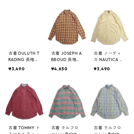
ク 表記：L-T
ク 表記：L gd
ツ チェック 表
gd407369n w5
407368n w509
記：XL gd40
0930
30
7356n w50929
古着 DULUTH T
古着 JOSEPH A
古着 ノーティ
RADING 長袖シ
BBOUD 長袖シ
カ NAUTICA レ
ャツ ネルシャ
ャツ チェック
ーヨン ボタン
¥3,490
¥4,650
¥3,490
ツ ボタンダウ
ブラウン系 表
ダウンシャツ
ンシャツ チェ
記：S gd407
ワンポイント
ック 表記：L
352n w50929
長袖シャツ 表
gd407355n w5
記：XL gd40
0929
7315n w50925
古着 TOMMY ト
古着 ラルフロ
古着 ラルフロ