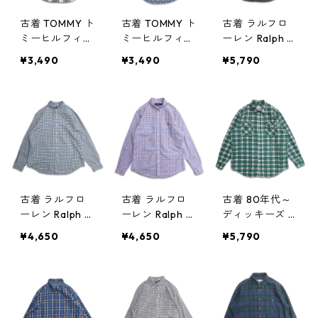
古着 TOMMY ト
古着 TOMMY ト
古着 ラルフロ
ミーヒルフィガ
ミーヒルフィガ
ーレン Ralph L
ー ボタンダウ
ー ボタンダウ
auren ボタンダ
¥3,490
¥3,490
¥5,790
ンシャツ 長袖
ンシャツ 長袖
ウンシャツ 長
シャツ チェッ
シャツ ワンポ
袖シャツ チェ
ク 表記：L gd
イント チェッ
ック 表記：XL
408956n w60
ク 表記：M g
gd408938n
401
d408944n w6
w60330
0331
古着 ラルフロ
古着 ラルフロ
古着 80年代～
ーレン Ralph L
ーレン Ralph L
ディッキーズ D
auren ボタンダ
auren ボタンダ
ickies プリント
¥4,650
¥4,650
¥5,790
ウンシャツ 長
ウンシャツ 長
ネルシャツ フ
袖シャツ チェ
袖シャツ チェ
ランネル 長袖
ック 表記：XL
ック 表記：XL
シャツ チェッ
gd408937n
gd408936n
ク 表記：L gd
w60330
w60330
408925n w60