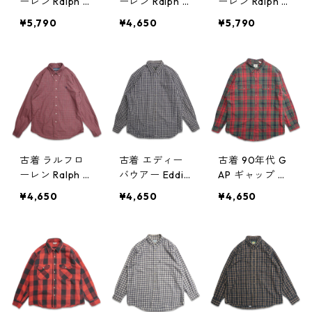
ーレン Ralph L
ーレン Ralph L
ーレン Ralph L
auren ボタンダ
auren ボタンダ
auren ボタンダ
¥5,790
¥4,650
¥5,790
ウンシャツ 長
ウンシャツ 長
ウンシャツ 長
袖シャツ ギン
袖シャツ チェ
袖シャツ ワン
ガムチェック
ック 表記：L
ポイント チェ
表記：L gd40
gd408702n w
ック 表記：L
8703n w6030
60306
gd408681n w6
6
0304
古着 ラルフロ
古着 エディー
古着 90年代 G
ーレン Ralph L
バウアー Eddie
AP ギャップ OL
auren ボタンダ
Bauer ボタンダ
D GAP オール
¥4,650
¥4,650
¥4,650
ウンシャツ 長
ウンシャツ 長
ドギャップ 長
袖シャツ ワン
袖シャツ チェ
袖シャツ チェ
ポイント チェ
ック 表記：L
ック 表記：XL
ック 表記：16 3
gd408646n w6
gd408645n
4/35 gd4086
0228
w60228
80n w60304