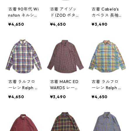
古着 90年代 Wi
古着 アイゾッ
古着 Cabela's
nston ネルシャ
ド IZOD ボタン
カベラス 長袖
ツ フランネル
ダウンシャツ
シャツ ボタン
¥4,650
¥4,650
¥3,490
長袖シャツ バ
長袖シャツ チ
ダウンシャツ
ッファローチェ
ェック 表記：L
アウトドアシャ
ック レッド ブ
gd408610n
ツ チェック 表
ラック 表記：L
w60224
記：XL gd40
gd408611n w
8598n w60221
60224
古着 ラルフロ
古着 MARC ED
古着 ラルフロ
ーレン Ralph L
WARDS レーヨ
ーレン Ralph L
auren ボタンダ
ン ポリ 長袖シ
auren ボタンダ
¥4,650
¥3,490
¥4,650
ウンシャツ 長
ャツ チェック
ウンシャツ チ
袖シャツ ワン
表記：L gd40
ェック 長袖 表
ポイント チェ
8586n w60219
記：XXL gd4
ック 表記：S
08576n w6021
gd408587n w6
8
0219