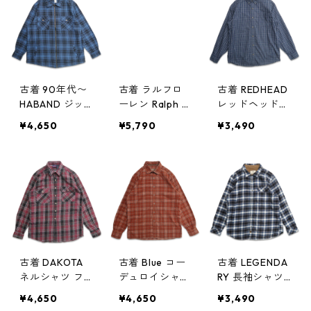
08430n w6012
w51126
0
古着 90年代〜
古着 ラルフロ
古着 REDHEAD
HABAND ジッ
ーレン Ralph L
レッドヘッド
プアップ シャ
auren ボタンダ
長袖シャツ ボ
¥4,650
¥5,790
¥3,490
ツジャケット
ウンシャツ 長
タンダウンシャ
チェック 表
袖シャツ チェ
ツ チェック 表
記：XL gd40
ック 表記：S
記：L gd4074
7465n w51008
gd407438n w5
12n w51003
1006
古着 DAKOTA
古着 Blue コー
古着 LEGENDA
ネルシャツ フ
デュロイシャツ
RY 長袖シャツ
ランネル 長袖
長袖シャツ ボ
ネルシャツ ボ
¥4,650
¥4,650
¥3,490
シャツ チェッ
ックス チェッ
タンダウンシャ