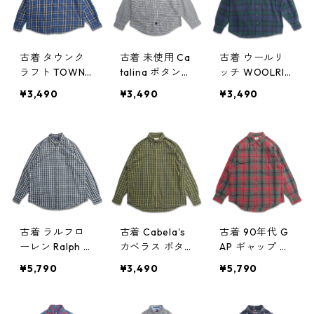
328
古着 タウンク
古着 未使用 Ca
古着 ウールリ
ラフト TOWNC
talina ボタンダ
ッチ WOOLRIC
RAFT ネルシャ
ウンシャツ 長
H ネルシャツ 長
¥3,490
¥3,490
¥3,490
ツ フランネル
袖シャツ チェ
袖シャツ チェ
長袖シャツ チ
ック 表記：M
ック 表記：M T
ェック 表記：L
gd408896n w6
ALL gd40887
gd408897n
0325
0n w60323
w60325
古着 ラルフロ
古着 Cabela's
古着 90年代 G
ーレン Ralph L
カベラス ボタ
AP ギャップ OL
auren ボタンダ
ンダウンシャツ
D GAP オール
¥5,790
¥3,490
¥5,790
ウンシャツ 長
長袖シャツ チ
ドギャップ 長
袖シャツ チェ
ェック 表記：X
袖シャツ チェ
ック 表記：17
L gd408835n
ック 表記：M