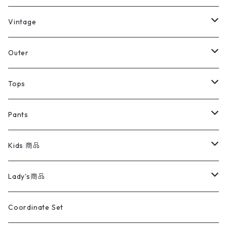
ミリタリーデッドストック
Vintage
アウター
Jacket
Outer
デニムジャケット
トップス
Tee
コート
Tops
ミリタリージャケット
半袖シャツ
パンツ
Sweat Shirts
デニムジャケット
Tシャツ
Pants
スイングトップ
長袖シャツ
デニムパンツ
REVERSE WEAVE
レディース
Pants
ミリタリージャケット
長袖シャツ
デニムパンツ
Kids 商品
カバーオール
Tシャツ・ロンT
ミリタリーパンツ
アウター
ブランドシャツ
501,505
キッズ
Shirts
スウィングトップ
半袖シャツ
ミリタリーパンツ
Vintage
Lady's商品
アウトドア
ポロシャツ
ワークパンツ
トップス
ストライプシャツ
バギーズデニム
アウター
Tops
ライフスタイル雑貨
Ladies
アウトドアナイロンジャケット
ポロシャツ
チノパンツ
Tops
Tシャツ
Coordinate Set
ウールジャケット