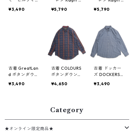
ミーヒルフィガ
ーレン Ralph L
ーレン Ralph L
ー ボタンダウ
auren ボタンダ
auren ボタンダ
¥3,490
¥5,790
¥5,790
ンシャツ 長袖
ウンシャツ 長
ウンシャツ 長
シャツ ワンポ
袖シャツ ワン
袖シャツ ワン
イント ギンガ
ポイント チェ
ポイント チェ
ムチェック 表
ック 表記：XL
ック 表記：16
記：L gd4073
gd407310n
1/2 34/35 gd4
14n w50925
w50924
07309n w509
24
古着 GreatLan
古着 COLOURS
古着 ドッカー
d ボタンダウン
ボタンダウンシ
ズ DOCKERS
シャツ 長袖シ
ャツ 長袖シャ
ボタンダウンシ
¥3,490
¥4,650
¥3,490
ャツ チェック
ツ チェック 表
ャツ 長袖シャ
表記：XL-TALL
記：L 16-16 1/2
ツ チェック 表
gd407292n
gd407282n
記：L 16/16 1/2
w50923
w50922
gd407251n
Category
w50919
★オンライン限定商品★