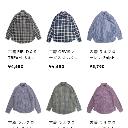
シャツ フラン
ック 表記：L
0301
ネル チェック
gd408753n w6
表記：XL gd4
0311
08762n w6031
2
古着 FIELD & S
古着 ORVIS オ
古着 ラルフロ
TREAM ネルシ
ービス ネルシ
ーレン Ralph L
ャツ フランネ
ャツ フランネ
auren ボタンダ
¥4,650
¥4,650
¥5,790
ル 長袖シャツ
ル 長袖シャツ
ウンシャツ 長
チェック 表
脇ポケット付き
袖シャツ マチ
記：-- gd408
チェック 表
付き ギンガム
728n w60309
記：XL gd40
チェック 表
8727n w6030
記：L gd408
9
704n w60306
古着 ラルフロ
古着 ラルフロ
古着 ラルフロ