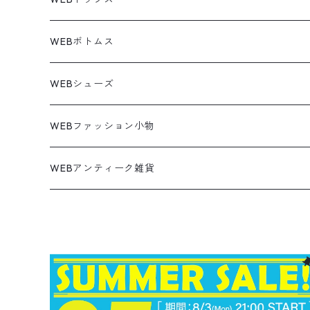
ビンテージ
トミーヒルフィガー
ウールジャケット
コーデユロイシャツ
ハワイアンシャツ
Denim Jacket
ノースリーブ
アウトドアスウェット
Tailored Jacket
スラックス
パンツ
ワークジャケット
コート
プルオーバー
トップス
ミリタリージャケット
26.5cm
Pants
デッドストック ミリタリー
Tee
フリース
Military
6月NEWアイテム（2026）
コート
Tシャツ
WEBボトムス
その他
ノーティカ
ワークジャケット
ワークシャツ
デザインシャツ
Leather Jacket
無地スウェット
Gown
チノパンツ
スイングトップ
カーディガン
パンツ
フリースジャケット
Denim Pants
Band Tee
トップス
ムートン・レザーコート
映画・ムービーTシャツ
27cm
Shoes
フリース
Overall
セットアップ
Outer
5月NEWアイテム（2026）
ポンチョ
ポロシャツ
デニムパンツ
WEBシューズ
ノースフェイス
ダウンジャケット
ウールシャツ
ポロシャツ
Down jacket
アウトドアブランド
テーラードジャケット
ジャージ・トラックジャケット
Military Pants
Print Tee
パンツ
ウールコート
グラフィックTシャツ
Sneaker
テーラードジャケット
トップス
ボーダーポロシャツ
ストレートデニムパンツ
27.5cm
Goods
セーター
Shirts
トップス
Fleece
4月NEWアイテム（2026）
キャミソール・タンクトップ
ロングパンツ
スニーカー
WEBファッション小物
パタゴニア
テーラードジャケット
ボーリング ボックス シャツ
Work jacket
オーバーオール
ナイロンジャケット
スイングトップ
Easy Pants
Character Tee
ダッフルコート
スポーツTシャツ
Leather
デニムジャケット
パンツ
無地ポロシャツ
フレア・ブーツカットデニムパンツ
Polo Shirts
スウェット
アウター
ワーク・ペインターパンツ
28cm
Military
ミリタリー
Pants
シャツ
Shirts
3月NEWアイテム（2026）
カットソー
ショートパンツ
ブーツ
バッグ
WEBアンティーク雑貨
コロンビア
スウィングトップ
Nylon jacket
イージーパンツ
ワークジャケット
オイルドジャケット
Chino Pants
Long sleeve Tee
チェスターコート
バンド・ラップTシャツ
スイングトップ
アウター
その他ポロシャツ
スキニーデニムパンツ
Brand Shirts
パーカー
トップス
コーデュロイパンツ
ジャケット
Slacks Pants
長袖ブランド
長袖
アウター
チノショートパンツ
28.5cm以上
Kids
スニーカー
Goods
パンツ
Pants
2月NEWアイテム（2026）
長袖シャツ
スカート
レザーシューズ
帽子
食器・キッチン
ビッグマック
デニムジャケット
Silk jacket
フレアパンツ
レザージャケット
マウンテンパーカー
Trousers
ピーコート
タイダイ柄Tシャツ
ナイロンジャケット
スリム・テーパードデニムパンツ
Design Shirts
カットソー
パンツ
チノパン
パンツ
Denim Pants
長袖デザインシャツ&ガウン
半袖
トップス
デニムショートパンツ
CAP
フレアパンツ
アウター
ネルシャツ
ロングスカート
キャップ
ファイブブラザー
Coordinate Set
グッズ
Shose
ニット&ニットベスト
Onepiece
1月NEWアイテム（2026）
半袖シャツ
サンダル
小物
ラグマット・ブランケット
レザージャケット
Track jacket
ブラックデニム
ウールジャケット
ナイロンジャケット・ウィンドブレーカー
Short Pants
ロングコート
アニメ・キャラクターTシャツ
コート
その他デニムパンツ
Corduroy Shirt
ミリタリー・カーゴパンツ
シャツ
Easy Pants
スエードシャツ
パンツ
ペインターショートパンツ
スラックスパンツ
トップス
ボタンダウンシャツ
ハーフ丈スカート
ハット
ブルックスブラザーズ
Sneaker
コットンセーター
長袖
アウター
アロハシャツ
マフラー・ストール
キッズ
Design item
ポロシャツ
Blouse
12月NEWアイテム（2025）
チュニック
パンプス
ハンガー