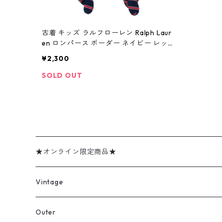
古着 キッズ ラルフローレン Ralph Laur
en ロンパース ボーダー ネイビー レッ
ド サイズ表記：6M gd74911
¥2,300
SOLD OUT
★オンライン限定商品★
ミリタリーデッドストック
Vintage
アウター
Jacket
Outer