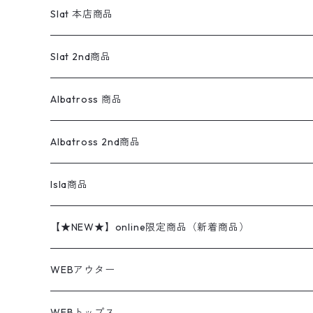
ワンピース
リーバイス
ロゴスウェット
半袖
Military
テーラードジャケット
セーター・カーディガン
ワークパンツ
スウェット
22.5cm
バンダナ
Slat 本店商品
ダウンジャケット・ベスト
スラックス
リネンシャツ
ロンパース
エルエルビーン
無地スウェット
アランセーター
ウールジャケット
フリース
コーデュロイパンツ
ニット
23cm
Outer
Slat 2nd商品
ベスト
オーバーオール・つなぎ
柄シャツ
アディダス
キャラスウェット
ウールセーター
ダウンジャケット
オーバーオール・つなぎ
ジャケット
23.5cm
Tee
アウター
Albatross 商品
コーチジャケット
チノパン
ワークシャツ
ナイキ
REVERSE WEAVE
コットン
ハンティングジャケット
レザージャケット
ショーツ
スカート
24cm
Shirts
長袖シャツ
Vintage sweater
Albatross 2nd商品
フリースジャケット・ベスト
ウールパンツ
ミリタリー
チャンピオン
アクリル
アウトドアジャケット
S/S Shirts
アウトドアシャツ
Otherジャケット
Otherパンツ
パンツ(w30以下)
24.5cm
Sweat Shirts
半袖シャツ
Outer
70sアイテム
Isla商品
レザー
ペインターパンツ
ネルシャツ
カーハート
コート
L/S Shirts
ブランドシャツ
REVERSE WEAVE
アウトドアシャツ
Sailing Jacket
ワンピース
25cm
Sweater
スウェット シャツ
Other Tops
Marlboro
2点セットコーデ
【★NEW★】online限定商品（新着商品）
テーラードジャケット
ショートパンツ
ディッキーズ
ライトジャケット
デザインシャツ
ブランドシャツ
Swingtop
長袖
ブランドスウェット
Fleece tops
25.5cm
Fleece
パンツ
Sweat Shirts
GAP
Sweat Shirts
8月NEWアイテム（2026）
WEBアウター
ボアジャケット
イージーパンツ
ウールリッチ
ミリタリージャケット
リネンシャツ
リネンシャツ
Coat
半袖
プリントスウェット
Knit
リーバイス501 505
トップス
その他
26cm
Other Tops
Tシャツ
Hoodie
アウター
Knit
7月NEWアイテム（2026）
ジャケット
WEBトップス