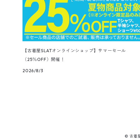
ペインターパンツ
ダウンジャケット
スタジャン
Corduroy Pants
ステンカラーコート
アドバタイジングTシャツ
その他デザインジャケット
Fakesuède Shirt
オーバーオール
Chino Pants
コーデュロイシャツ
スイムショートパンツ
デニムパンツ
パンツ
ウールシャツ
ミニスカート
ニットキャップ
ラングラー
Leather Shose
アクリルセーター
半袖
トップス
キューバシャツ
バンダナ
トップス
長袖ポロシャツ
長袖
アウター
ベスト
Carhartt
Tシャツ
Tee
11月NEWアイテム（2025）
ワンピース
ショーツ
Otherジャケット
テーラードジャケット
Work Pants
トレンチコート
サーフ・スケートTシャツ
クライミング・アウトドアパンツ
Corduroy Pants
半袖ブランド&コットンデザインシャツ
キュロットパンツ
コーデュロイパンツ
ウエスタンシャツ
その他スカート
リー
ウールセーター
ノースリーブ
パンツ
ボタンダウンシャツ
アクセサリー
パンツ
半袖ポロシャツ
半袖
トップス
ハードロックカフェ&プラネットハリウッド
アウター
長袖
Ralph Lauren
シューズ
Polo Shirts
10月NEWアイテム（2025）
スウェット
コーデュロイパンツ
デニムジャケット
ワークジャケット
Over-all
モッズコート
無地Tシャツ
スウェットパンツ
Painter Pants
半袖シルク&レーヨン&ポリエステル素材シャツ
パッチワークショートパンツ
ワークパンツ&オーバーオール
ミリタリーシャツ
リーボック
カーディガン
ボウリングシャツ
ネクタイ・蝶ネクタイ
パンツ
プリントTシャツ
トップス
半袖
アウター
トレーナー
Character Items
小物
Vest
9月NEWアイテム（2025）
セーター
【古着屋SLATオンラインショップ】サマーセール
ワークパンツ
ピステジャケット
カバーオール
デニム・コーデュロイコート
ボーダー・ジャガードTシャツ
（25％OFF）開催！
スラックス・プリーツパンツ
Work Pants
コーデュロイショートパンツ
チノパンツ
ラガーシャツ
ギャップ
ベスト
ボーイスカウトシャツ
ベルト・サスペンダー
バンドTシャツ
パンツ
ノースリーブ
トップス
パーカー
アウター
Vネックセーター
Other Tops
8月NEWアイテム（2025）
カーディガン
2026/8/3
ダウン・中綿ジャケット
ガウン・ルームロープ
アニマルプリントTシャツ
レザーパンツ
Short
カーゴショートパンツ
イージータイプパンツ
デニム・シャンブレーシャツ
ペンドルトン
ボックスシャツ
バッジ
キャラクターTシャツ
花柄
パンツ
ジップスウェット
トップス
クルーネックセーター
アウター
Skirt
7月NEWアイテム（2025）
ベスト
ウールジャケット
ショップコート
カレッジTシャツ
ジャージ・トラックパンツ
スポーツショートパンツ
ジャージ&スウェット系パンツ
ワークシャツ
タウンクラフト
ブラウス
チームTシャツ
ヴィンテージ
その他スウェット
パンツ
タートルネックセーター
トップス
トップス
ダウン・中綿ベスト
Shoes
6月NEWアイテム（2025）
ハンティングジャケット
ダウンコート
モーターサイクル・レーシングTシャツ
その他ロングパンツ
チェック柄ショートパンツ
ショートパンツ
コットン・チェックシャツ
カルバンクライン
その他半袖シャツ
タンクトップ&ゲームシャツ
ジップセーター
パンツ
パンツ
デニム・コーデュロイ・ボアベスト
22.0cm
トップス
Goods
5月NEWアイテム（2025）
レザージャケット
ファーコート
リンガーTシャツ
クライミング・アウトドアショートパンツ
無地・コットンシャツ
ジェイクルー
© 古着
長袖Tシャツ
カウチンセーター