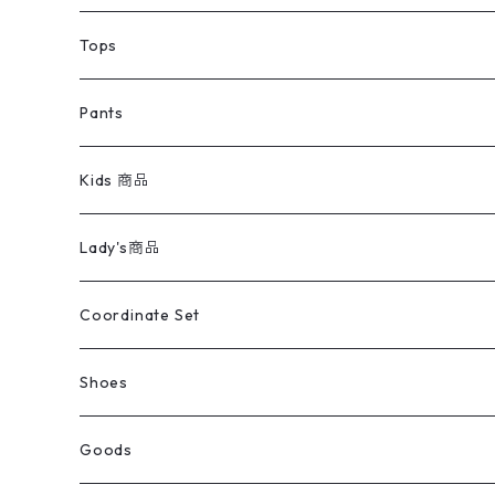
デニムジャケット
トップス
Tee
コート
Tops
ミリタリージャケット
半袖シャツ
パンツ
Sweat Shirts
デニムジャケット
Tシャツ
Pants
スイングトップ
長袖シャツ
デニムパンツ
REVERSE WEAVE
レディース
Pants
ミリタリージャケット
長袖シャツ
デニムパンツ
Kids 商品
カバーオール
Tシャツ・ロンT
ミリタリーパンツ
アウター
ブランドシャツ
501,505
キッズ
Shirts
スウィングトップ
半袖シャツ
ミリタリーパンツ
Vintage
Lady's商品
アウトドア
ポロシャツ
ワークパンツ
トップス
ストライプシャツ
バギーズデニム
アウター
Tops
ライフスタイル雑貨
Ladies
アウトドアナイロンジャケット
ポロシャツ
チノパンツ
Tops
Tシャツ
Coordinate Set
ウールジャケット
スウェット・トレーナー
コーデュロイパンツ
ボトムス
コーデュロイシャツ
フレアデニム
トップス
Pants
ラグ・ブランケット
ブランド
Sweater
スポーツナイロンジャケット
スウェット・パーカ
イージーパンツ
Pants
ブラウス／シャツ／デザイントップス
Shoes
コート
パーカー
スウェットパンツ
ワンピース
スウェードシャツ
ブラックデニム
ボトムス
ラルフローレン
プリントスウェット
長袖
Goods
ワークジャケット
ベスト
スラックス
ベスト／キャミソール
22cm以下
Goods
ナイロンジャケット
セーター・カーディガン
ジャージパンツ
ウールシャツ