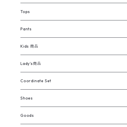
デニムジャケット
トップス
Tee
コート
Tops
ミリタリージャケット
半袖シャツ
パンツ
Sweat Shirts
デニムジャケット
Tシャツ
Pants
スイングトップ
長袖シャツ
デニムパンツ
REVERSE WEAVE
レディース
Pants
ミリタリージャケット
長袖シャツ
デニムパンツ
Kids 商品
カバーオール
Tシャツ・ロンT
ミリタリーパンツ
アウター
ブランドシャツ
501,505
キッズ
Shirts
スウィングトップ
半袖シャツ
ミリタリーパンツ
Vintage
Lady's商品
アウトドア
ポロシャツ
ワークパンツ
トップス
ストライプシャツ
バギーズデニム
アウター
Tops
ライフスタイル雑貨
Ladies
アウトドアナイロンジャケット
ポロシャツ
チノパンツ
Tops
Tシャツ
Coordinate Set
ウールジャケット
スウェット・トレーナー
コーデュロイパンツ
ボトムス
コーデュロイシャツ
フレアデニム
トップス
Pants
ラグ・ブランケット
ブランド
Sweater
スポーツナイロンジャケット
スウェット・パーカ
イージーパンツ
Pants
ブラウス／シャツ／デザイントップス
Shoes
コート
パーカー
スウェットパンツ
ワンピース
スウェードシャツ
ブラックデニム
ボトムス
ラルフローレン
プリントスウェット
長袖
Goods
ワークジャケット
ベスト
スラックス
ベスト／キャミソール
22cm以下
Goods
ナイロンジャケット
セーター・カーディガン
ジャージパンツ
ウールシャツ