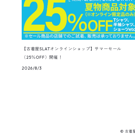
ペインターパンツ
ダウンジャケット
スタジャン
Corduroy Pants
ステンカラーコート
アドバタイジングTシャツ
その他デザインジャケット
Fakesuède Shirt
オーバーオール
Chino Pants
コーデュロイシャツ
スイムショートパンツ
デニムパンツ
パンツ
ウールシャツ
ミニスカート
ニットキャップ
ラングラー
Leather Shose
アクリルセーター
半袖
トップス
キューバシャツ
バンダナ
トップス
長袖ポロシャツ
長袖
アウター
ベスト
Carhartt
Tシャツ
Tee
11月NEWアイテム（2025）
ワンピース
ショーツ
Otherジャケット
テーラードジャケット
Work Pants
トレンチコート
サーフ・スケートTシャツ
クライミング・アウトドアパンツ
Corduroy Pants
半袖ブランド&コットンデザインシャツ
キュロットパンツ
コーデュロイパンツ
ウエスタンシャツ
その他スカート
リー
ウールセーター
ノースリーブ
パンツ
ボタンダウンシャツ
アクセサリー
パンツ
半袖ポロシャツ
半袖
トップス
ハードロックカフェ&プラネットハリウッド
アウター
長袖
Ralph Lauren
シューズ
Polo Shirts
10月NEWアイテム（2025）
スウェット
コーデュロイパンツ
デニムジャケット
ワークジャケット
Over-all
モッズコート
無地Tシャツ
スウェットパンツ
Painter Pants
半袖シルク&レーヨン&ポリエステル素材シャツ
パッチワークショートパンツ
ワークパンツ&オーバーオール
ミリタリーシャツ
リーボック
カーディガン
ボウリングシャツ
ネクタイ・蝶ネクタイ
パンツ
プリントTシャツ
トップス
半袖
アウター
トレーナー
Character Items
小物
Vest
9月NEWアイテム（2025）
セーター
【古着屋SLATオンラインショップ】サマーセール
ワークパンツ
ピステジャケット
カバーオール
デニム・コーデュロイコート
ボーダー・ジャガードTシャツ
（25％OFF）開催！
スラックス・プリーツパンツ
Work Pants
コーデュロイショートパンツ
チノパンツ
ラガーシャツ
ギャップ
ベスト
ボーイスカウトシャツ
ベルト・サスペンダー
バンドTシャツ
パンツ
ノースリーブ
トップス
パーカー
アウター
Vネックセーター
Other Tops
8月NEWアイテム（2025）
カーディガン
2026/8/3
ダウン・中綿ジャケット
ガウン・ルームロープ
アニマルプリントTシャツ
レザーパンツ
Short
カーゴショートパンツ
イージータイプパンツ
デニム・シャンブレーシャツ
ペンドルトン
ボックスシャツ
バッジ
キャラクターTシャツ
花柄
パンツ
ジップスウェット
トップス
クルーネックセーター
アウター
Skirt
7月NEWアイテム（2025）
ベスト
ウールジャケット
ショップコート
カレッジTシャツ
ジャージ・トラックパンツ
スポーツショートパンツ
ジャージ&スウェット系パンツ
ワークシャツ
タウンクラフト
ブラウス
チームTシャツ
ヴィンテージ
その他スウェット
パンツ
タートルネックセーター
トップス
トップス
ダウン・中綿ベスト
Shoes
6月NEWアイテム（2025）
ハンティングジャケット
ダウンコート
モーターサイクル・レーシングTシャツ
その他ロングパンツ
チェック柄ショートパンツ
ショートパンツ
コットン・チェックシャツ
カルバンクライン
その他半袖シャツ
タンクトップ&ゲームシャツ
ジップセーター
パンツ
パンツ
デニム・コーデュロイ・ボアベスト
22.0cm
トップス
Goods
5月NEWアイテム（2025）
レザージャケット
ファーコート
リンガーTシャツ
クライミング・アウトドアショートパンツ
無地・コットンシャツ
ジェイクルー
© 古着
長袖Tシャツ
カウチンセーター