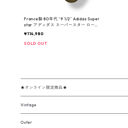
France製 80年代 “9 1/2” Adidas Super
star アディダス スーパースター ローカ
ットスニーカー 黒×白 ブラック×ホワイ
¥114,980
ト 古着 古着屋 高円寺 ビンテージ n4122
2
SOLD OUT
★オンライン限定商品★
ミリタリーデッドストック
Vintage
アウター
Jacket
Outer