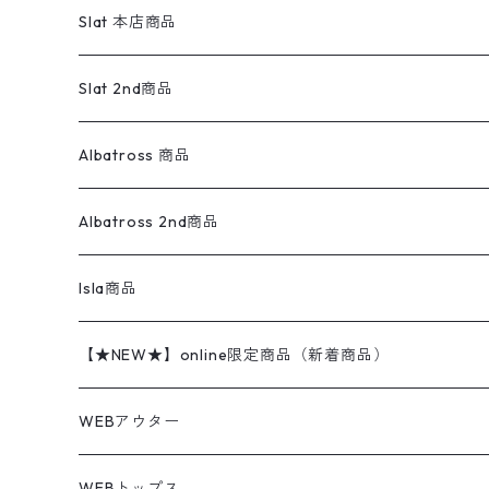
ワンピース
リーバイス
ロゴスウェット
半袖
Military
テーラードジャケット
セーター・カーディガン
ワークパンツ
スウェット
22.5cm
バンダナ
Slat 本店商品
ダウンジャケット・ベスト
スラックス
リネンシャツ
ロンパース
エルエルビーン
無地スウェット
アランセーター
ウールジャケット
フリース
コーデュロイパンツ
ニット
23cm
Outer
Slat 2nd商品
ベスト
オーバーオール・つなぎ
柄シャツ
アディダス
キャラスウェット
ウールセーター
ダウンジャケット
オーバーオール・つなぎ
ジャケット
23.5cm
Tee
アウター
Albatross 商品
コーチジャケット
チノパン
ワークシャツ
ナイキ
REVERSE WEAVE
コットン
ハンティングジャケット
レザージャケット
ショーツ
スカート
24cm
Shirts
長袖シャツ
Vintage sweater
Albatross 2nd商品
フリースジャケット・ベスト
ウールパンツ
ミリタリー
チャンピオン
アクリル
アウトドアジャケット
S/S Shirts
アウトドアシャツ
Otherジャケット
Otherパンツ
パンツ(w30以下)
24.5cm
Sweat Shirts
半袖シャツ
Outer
70sアイテム
Isla商品
レザー
ペインターパンツ
ネルシャツ
カーハート
コート
L/S Shirts
ブランドシャツ
REVERSE WEAVE
アウトドアシャツ
Sailing Jacket
ワンピース
25cm
Sweater
スウェット シャツ
Other Tops
Marlboro
2点セットコーデ
【★NEW★】online限定商品（新着商品）
テーラードジャケット
ショートパンツ
ディッキーズ
ライトジャケット
デザインシャツ
ブランドシャツ
Swingtop
長袖
ブランドスウェット
Fleece tops
25.5cm
Fleece
パンツ
Sweat Shirts
GAP
Sweat Shirts
8月NEWアイテム（2026）
WEBアウター
ボアジャケット
イージーパンツ
ウールリッチ
ミリタリージャケット
リネンシャツ
リネンシャツ
Coat
半袖
プリントスウェット
Knit
リーバイス501 505
トップス
その他
26cm
Other Tops
Tシャツ
Hoodie
アウター
Knit
7月NEWアイテム（2026）
ジャケット
WEBトップス