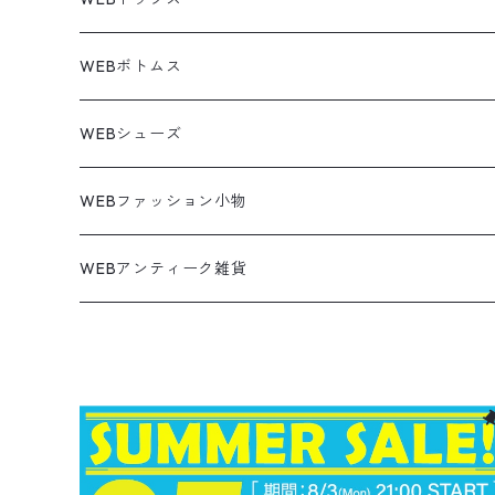
ビンテージ
トミーヒルフィガー
ウールジャケット
コーデユロイシャツ
ハワイアンシャツ
Denim Jacket
ノースリーブ
アウトドアスウェット
Tailored Jacket
スラックス
パンツ
ワークジャケット
コート
プルオーバー
トップス
ミリタリージャケット
26.5cm
Pants
デッドストック ミリタリー
Tee
フリース
Military
6月NEWアイテム（2026）
コート
Tシャツ
WEBボトムス
その他
ノーティカ
ワークジャケット
ワークシャツ
デザインシャツ
Leather Jacket
無地スウェット
Gown
チノパンツ
スイングトップ
カーディガン
パンツ
フリースジャケット
Denim Pants
Band Tee
トップス
ムートン・レザーコート
映画・ムービーTシャツ
27cm
Shoes
フリース
Overall
セットアップ
Outer
5月NEWアイテム（2026）
ポンチョ
ポロシャツ
デニムパンツ
WEBシューズ
ノースフェイス
ダウンジャケット
ウールシャツ
ポロシャツ
Down jacket
アウトドアブランド
テーラードジャケット
ジャージ・トラックジャケット
Military Pants
Print Tee
パンツ
ウールコート
グラフィックTシャツ
Sneaker
テーラードジャケット
トップス
ボーダーポロシャツ
ストレートデニムパンツ
27.5cm
Goods
セーター
Shirts
トップス
Fleece
4月NEWアイテム（2026）
キャミソール・タンクトップ
ロングパンツ
スニーカー
WEBファッション小物
パタゴニア
テーラードジャケット
ボーリング ボックス シャツ
Work jacket
オーバーオール
ナイロンジャケット
スイングトップ
Easy Pants
Character Tee
ダッフルコート
スポーツTシャツ
Leather
デニムジャケット
パンツ
無地ポロシャツ
フレア・ブーツカットデニムパンツ
Polo Shirts
スウェット
アウター
ワーク・ペインターパンツ
28cm
Military
ミリタリー
Pants
シャツ
Shirts
3月NEWアイテム（2026）
カットソー
ショートパンツ
ブーツ
バッグ
WEBアンティーク雑貨
コロンビア
スウィングトップ
Nylon jacket
イージーパンツ
ワークジャケット
オイルドジャケット
Chino Pants
Long sleeve Tee
チェスターコート
バンド・ラップTシャツ
スイングトップ
アウター
その他ポロシャツ
スキニーデニムパンツ
Brand Shirts
パーカー
トップス
コーデュロイパンツ
ジャケット
Slacks Pants
長袖ブランド
長袖
アウター
チノショートパンツ
28.5cm以上
Kids
スニーカー
Goods
パンツ
Pants
2月NEWアイテム（2026）
長袖シャツ
スカート
レザーシューズ
帽子
食器・キッチン
ビッグマック
デニムジャケット
Silk jacket
フレアパンツ
レザージャケット
マウンテンパーカー
Trousers
ピーコート
タイダイ柄Tシャツ
ナイロンジャケット
スリム・テーパードデニムパンツ
Design Shirts
カットソー
パンツ
チノパン
パンツ
Denim Pants
長袖デザインシャツ&ガウン
半袖
トップス
デニムショートパンツ
CAP
フレアパンツ
アウター
ネルシャツ
ロングスカート
キャップ
ファイブブラザー
Coordinate Set
グッズ
Shose
ニット&ニットベスト
Onepiece
1月NEWアイテム（2026）
半袖シャツ
サンダル
小物
ラグマット・ブランケット
レザージャケット
Track jacket
ブラックデニム
ウールジャケット
ナイロンジャケット・ウィンドブレーカー
Short Pants
ロングコート
アニメ・キャラクターTシャツ
コート
その他デニムパンツ
Corduroy Shirt
ミリタリー・カーゴパンツ
シャツ
Easy Pants
スエードシャツ
パンツ
ペインターショートパンツ
スラックスパンツ
トップス
ボタンダウンシャツ
ハーフ丈スカート
ハット
ブルックスブラザーズ
Sneaker
コットンセーター
長袖
アウター
アロハシャツ
マフラー・ストール
キッズ
Design item
ポロシャツ
Blouse
12月NEWアイテム（2025）
チュニック
パンプス
ハンガー