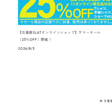
トップス
長袖ポロシャツ
長袖
アウター
ベスト
Carhartt
Tシャツ
Tee
11月NEWアイテム（2025）
ワンピース
ショーツ
Otherジャケット
テーラードジャケット
Work Pants
トレンチコート
サーフ・スケートTシャツ
クライミング・アウトドアパンツ
Corduroy Pants
半袖ブランド&コットンデザインシャツ
キュロットパンツ
コーデュロイパンツ
ウエスタンシャツ
その他スカート
リー
ウールセーター
ノースリーブ
パンツ
ボタンダウンシャツ
アクセサリー
パンツ
半袖ポロシャツ
半袖
トップス
ハードロックカフェ&プラネットハリウッド
アウター
長袖
Ralph Lauren
シューズ
Polo Shirts
10月NEWアイテム（2025）
スウェット
コーデュロイパンツ
デニムジャケット
ワークジャケット
Over-all
モッズコート
無地Tシャツ
スウェットパンツ
Painter Pants
半袖シルク&レーヨン&ポリエステル素材シャツ
パッチワークショートパンツ
ワークパンツ&オーバーオール
ミリタリーシャツ
リーボック
カーディガン
ボウリングシャツ
ネクタイ・蝶ネクタイ
パンツ
プリントTシャツ
トップス
半袖
アウター
トレーナー
Character Items
小物
Vest
9月NEWアイテム（2025）
セーター
【古着屋SLATオンラインショップ】サマーセール
ワークパンツ
ピステジャケット
カバーオール
デニム・コーデュロイコート
ボーダー・ジャガードTシャツ
（25％OFF）開催！
スラックス・プリーツパンツ
Work Pants
コーデュロイショートパンツ
チノパンツ
ラガーシャツ
ギャップ
ベスト
ボーイスカウトシャツ
ベルト・サスペンダー
バンドTシャツ
パンツ
ノースリーブ
トップス
パーカー
アウター
Vネックセーター
Other Tops
8月NEWアイテム（2025）
カーディガン
2026/8/3
ダウン・中綿ジャケット
ガウン・ルームロープ
アニマルプリントTシャツ
レザーパンツ
Short
カーゴショートパンツ
イージータイプパンツ
デニム・シャンブレーシャツ
ペンドルトン
ボックスシャツ
バッジ
キャラクターTシャツ
花柄
パンツ
ジップスウェット
トップス
クルーネックセーター
アウター
Skirt
7月NEWアイテム（2025）
ベスト
ウールジャケット
ショップコート
カレッジTシャツ
ジャージ・トラックパンツ
スポーツショートパンツ
ジャージ&スウェット系パンツ
ワークシャツ
タウンクラフト
ブラウス
チームTシャツ
ヴィンテージ
その他スウェット
パンツ
タートルネックセーター
トップス
トップス
ダウン・中綿ベスト
Shoes
6月NEWアイテム（2025）
ハンティングジャケット
ダウンコート
モーターサイクル・レーシングTシャツ
その他ロングパンツ
チェック柄ショートパンツ
ショートパンツ
コットン・チェックシャツ
カルバンクライン
その他半袖シャツ
タンクトップ&ゲームシャツ
ジップセーター
パンツ
パンツ
デニム・コーデュロイ・ボアベスト
22.0cm
トップス
Goods
5月NEWアイテム（2025）
レザージャケット
ファーコート
リンガーTシャツ
クライミング・アウトドアショートパンツ
無地・コットンシャツ
ジェイクルー
© 古着
長袖Tシャツ
カウチンセーター
レザーベスト
22.5cm
パンツ
トップス
デニム・コーデュロイジャケット
Kids
4月NEWアイテム（2025）
その他コート
長袖Tシャツ
その他ショートパンツ