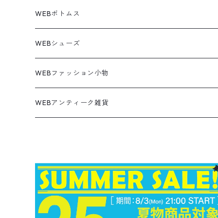
ウールジャケット
コーデユロイシャツ
ハワイアンシャツ
Denim Jacket
ノースリーブ
アウトドアスウェット
Tailored Jacket
スラックス
パンツ
ワークジャケット
コート
プルオーバー
トップス
ミリタリージャケット
26.5cm
Pants
デッドストック ミリタリー
Tee
フリース
Military
6月NEWアイテム（2026）
コート
Tシャツ
WEBボトムス
その他
ノーティカ
ワークジャケット
ワークシャツ
デザインシャツ
Leather Jacket
無地スウェット
Gown
チノパンツ
スイングトップ
カーディガン
パンツ
フリースジャケット
Denim Pants
Band Tee
トップス
ムートン・レザーコート
映画・ムービーTシャツ
27cm
Shoes
フリース
Overall
セットアップ
Outer
5月NEWアイテム（2026）
ポンチョ
ポロシャツ
デニムパンツ
WEBシューズ
ノースフェイス
ダウンジャケット
ウールシャツ
ポロシャツ
Down jacket
アウトドアブランド
テーラードジャケット
ジャージ・トラックジャケット
Military Pants
Print Tee
パンツ
ウールコート
グラフィックTシャツ
Sneaker
テーラードジャケット
トップス
ボーダーポロシャツ
ストレートデニムパンツ
27.5cm
Goods
セーター
Shirts
トップス
Fleece
4月NEWアイテム（2026）
キャミソール・タンクトップ
ロングパンツ
スニーカー
WEBファッション小物
パタゴニア
テーラードジャケット
ボーリング ボックス シャツ
Work jacket
オーバーオール
ナイロンジャケット
スイングトップ
Easy Pants
Character Tee
ダッフルコート
スポーツTシャツ
Leather
デニムジャケット
パンツ
無地ポロシャツ
フレア・ブーツカットデニムパンツ
Polo Shirts
スウェット
アウター
ワーク・ペインターパンツ
28cm
Military
ミリタリー
Pants
シャツ
Shirts
3月NEWアイテム（2026）
カットソー
ショートパンツ
ブーツ
バッグ
WEBアンティーク雑貨
コロンビア
スウィングトップ
Nylon jacket
イージーパンツ
ワークジャケット
オイルドジャケット
Chino Pants
Long sleeve Tee
チェスターコート
バンド・ラップTシャツ
スイングトップ
アウター
その他ポロシャツ
スキニーデニムパンツ
Brand Shirts
パーカー
トップス
コーデュロイパンツ
ジャケット
Slacks Pants
長袖ブランド
長袖
アウター
チノショートパンツ
28.5cm以上
Kids
スニーカー
Goods
パンツ
Pants
2月NEWアイテム（2026）
長袖シャツ
スカート
レザーシューズ
帽子
食器・キッチン
ビッグマック
デニムジャケット
Silk jacket
フレアパンツ
レザージャケット
マウンテンパーカー
Trousers
ピーコート
タイダイ柄Tシャツ
ナイロンジャケット
スリム・テーパードデニムパンツ
Design Shirts
カットソー
パンツ
チノパン
パンツ
Denim Pants
長袖デザインシャツ&ガウン
半袖
トップス
デニムショートパンツ
CAP
フレアパンツ
アウター
ネルシャツ
ロングスカート
キャップ
ファイブブラザー
Coordinate Set
グッズ
Shose
ニット&ニットベスト
Onepiece
1月NEWアイテム（2026）
半袖シャツ
サンダル
小物
ラグマット・ブランケット
レザージャケット
Track jacket
ブラックデニム
ウールジャケット
ナイロンジャケット・ウィンドブレーカー
Short Pants
ロングコート
アニメ・キャラクターTシャツ
コート
その他デニムパンツ
Corduroy Shirt
ミリタリー・カーゴパンツ
シャツ
Easy Pants
スエードシャツ
パンツ
ペインターショートパンツ
スラックスパンツ
トップス
ボタンダウンシャツ
ハーフ丈スカート
ハット
ブルックスブラザーズ
Sneaker
コットンセーター
長袖
アウター
アロハシャツ
マフラー・ストール
キッズ
Design item
ポロシャツ
Blouse
12月NEWアイテム（2025）
チュニック
パンプス
ハンガー
ペインターパンツ
ダウンジャケット
スタジャン
Corduroy Pants
ステンカラーコート
アドバタイジングTシャツ
その他デザインジャケット
Fakesuède Shirt
オーバーオール
Chino Pants
コーデュロイシャツ
スイムショートパンツ
デニムパンツ
パンツ
ウールシャツ
ミニスカート
ニットキャップ
ラングラー
Leather Shose
アクリルセーター
半袖
トップス
キューバシャツ
バンダナ