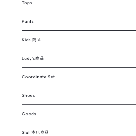
デニムジャケット
トップス
Tee
コート
Tops
ミリタリージャケット
半袖シャツ
パンツ
Sweat Shirts
デニムジャケット
Tシャツ
Pants
スイングトップ
長袖シャツ
デニムパンツ
REVERSE WEAVE
レディース
Pants
ミリタリージャケット
長袖シャツ
デニムパンツ
Kids 商品
カバーオール
Tシャツ・ロンT
ミリタリーパンツ
アウター
ブランドシャツ
501,505
キッズ
Shirts
スウィングトップ
半袖シャツ
ミリタリーパンツ
Vintage
Lady's商品
アウトドア
ポロシャツ
ワークパンツ
トップス
ストライプシャツ
バギーズデニム
アウター
Tops
ライフスタイル雑貨
Ladies
アウトドアナイロンジャケット
ポロシャツ
チノパンツ
Tops
Tシャツ
Coordinate Set
ウールジャケット
スウェット・トレーナー
コーデュロイパンツ
ボトムス
コーデュロイシャツ
フレアデニム
トップス
Pants
ラグ・ブランケット
ブランド
Sweater
スポーツナイロンジャケット
スウェット・パーカ
イージーパンツ
Pants
ブラウス／シャツ／デザイントップス
Shoes
コート
パーカー
スウェットパンツ
ワンピース
スウェードシャツ
ブラックデニム
ボトムス
ラルフローレン
プリントスウェット
長袖
Goods
ワークジャケット
ベスト
スラックス
ベスト／キャミソール
22cm以下
Goods
ナイロンジャケット
セーター・カーディガン
ジャージパンツ
ウールシャツ
ワンピース
リーバイス
ロゴスウェット
半袖
Military
テーラードジャケット
セーター・カーディガン
ワークパンツ
スウェット
22.5cm
バンダナ
Slat 本店商品