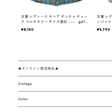
古着 レディース モヘア ポンチョ チェッ
古着 レ
ク マルチカラー サイズ表記：-- gd74
ンジャケット ベージュベ
875
記：-- 
¥8,150
¥5,790
★オンライン限定商品★
ミリタリーデッドストック
Vintage
アウター
Jacket
Outer