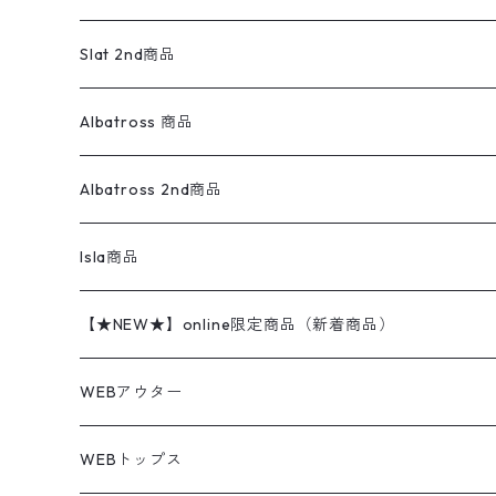
ダウンジャケット・ベスト
スラックス
リネンシャツ
ロンパース
エルエルビーン
無地スウェット
アランセーター
ウールジャケット
フリース
コーデュロイパンツ
ニット
23cm
Outer
Slat 2nd商品
ベスト
オーバーオール・つなぎ
柄シャツ
アディダス
キャラスウェット
ウールセーター
ダウンジャケット
オーバーオール・つなぎ
ジャケット
23.5cm
Tee
アウター
Albatross 商品
コーチジャケット
チノパン
ワークシャツ
ナイキ
REVERSE WEAVE
コットン
ハンティングジャケット
レザージャケット
ショーツ
スカート
24cm
Shirts
長袖シャツ
Vintage sweater
Albatross 2nd商品
フリースジャケット・ベスト
ウールパンツ
ミリタリー
チャンピオン
アクリル
アウトドアジャケット
S/S Shirts
アウトドアシャツ
Otherジャケット
Otherパンツ
パンツ(w30以下)
24.5cm
Sweat Shirts
半袖シャツ
Outer
70sアイテム
Isla商品
レザー
ペインターパンツ
ネルシャツ
カーハート
コート
L/S Shirts
ブランドシャツ
REVERSE WEAVE
アウトドアシャツ
Sailing Jacket
ワンピース
25cm
Sweater
スウェット シャツ
Other Tops
Marlboro
2点セットコーデ
【★NEW★】online限定商品（新着商品）
テーラードジャケット
ショートパンツ
ディッキーズ
ライトジャケット
デザインシャツ
ブランドシャツ
Swingtop
長袖
ブランドスウェット
Fleece tops
25.5cm
Fleece
パンツ
Sweat Shirts
GAP
Sweat Shirts
8月NEWアイテム（2026）
WEBアウター
ボアジャケット
イージーパンツ
ウールリッチ
ミリタリージャケット
リネンシャツ
リネンシャツ
Coat
半袖
プリントスウェット
Knit
リーバイス501 505
トップス
その他
26cm
Other Tops
Tシャツ
Hoodie
アウター
Knit
7月NEWアイテム（2026）
ジャケット
WEBトップス
ビンテージ
トミーヒルフィガー