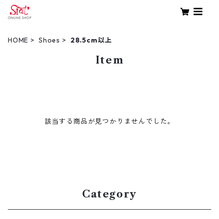
HOME
Shoes
28.5cm以上
Item
該当する商品が見つかりませんでした。
Category