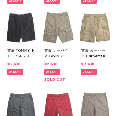
ートパンツ ハ
25%OFF
ツ ハーフパン
25%OFF
ツ ベージュ 表
25%OFF
ーフパンツ グ
ツ ブラック 表
記：34 gd40
リーン系 表
記：34 gd40
9596n w60601
記：34 gd40
9625n w6060
9674n w60608
3
古着 TOMMY ト
古着 リーバイ
古着 カーハー
ミーヒルフィガ
ス Levi's カーゴ
ト Carhartt RE
ー カーゴショ
ショートパンツ
LAXED FIT カー
¥2,618
¥2,618
¥2,618
ートパンツ ハ
ハーフパンツ
ゴショートパン
ーフパンツ ブ
25%OFF
ベージュ 表
25%OFF
ツ ハーフパン
25%OFF
ラック 表記：3
記：W30 gd4
ツ ベージュ 表
SOLD OUT
1 gd409563n
09562n w605
記：36 gd40
w60529
29
9303n w6050
5