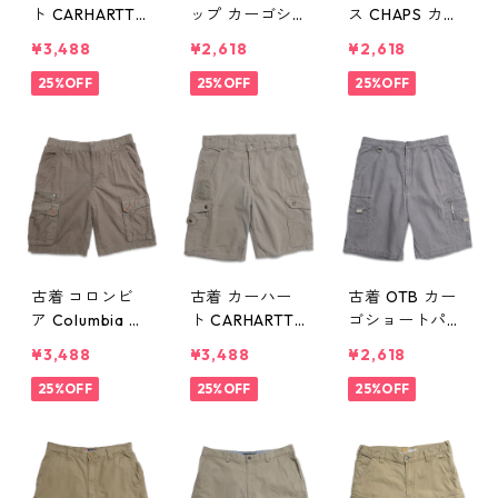
ト CARHARTT R
ップ カーゴシ
ス CHAPS カー
ELAXED FIT カ
ョートパンツ
ゴショートパン
¥3,488
¥2,618
¥2,618
ーゴショートパ
ハーフパンツ
ツ ハーフパン
ンツ ハーフパ
25%OFF
ベージュ系 表
25%OFF
ツ グレー 表
25%OFF
ンツ カーキ 表
記：W32 gd4
記：W36 gd4
記：36 gd410
09959n w607
09958n w607
200n w60721
02
02
古着 コロンビ
古着 カーハー
古着 OTB カー
ア Columbia カ
ト CARHARTT
ゴショートパン
ーゴショートパ
リップストップ
ツ ハーフパン
¥3,488
¥3,488
¥2,618
ンツ ハーフパ
カーゴショート
ツ グレー 表
ンツ アウトド
25%OFF
パンツ ハーフ
25%OFF
記：34 gd40
25%OFF
ア ブラウン 表
パンツ ベージ
9806n w60619
記：32 gd40
ュ系 表記：34
9912n w60628
gd409807n
w60619