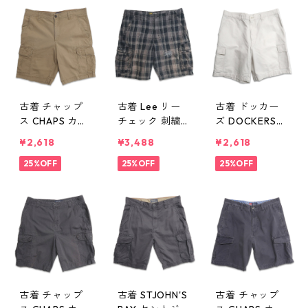
ク 表記：32 g
表記：W34 g
gd406661n
d406794n w50
d406793n w50
w50714
725
725
古着 チャップ
古着 Lee リー
古着 ドッカー
ス CHAPS カー
チェック 刺繍
ズ DOCKERS
ゴショートパン
カーゴショート
カーゴショート
¥2,618
¥3,488
¥2,618
ツ ハーフパン
パンツ ハーフ
パンツ ハーフ
ツ ブラウン系
25%OFF
パンツ 表記：3
25%OFF
パンツ アイボ
25%OFF
表記：33 gd4
6 gd406523n
リー オフホワ
06602n w507
w50702
イト 表記：-
09
- gd406496n
w50629
古着 チャップ
古着 STJOHN'S
古着 チャップ