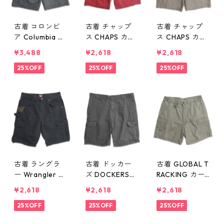
古着 コロンビ
古着 チャップ
古着 チャップ
ア Columbia カ
ス CHAPS カー
ス CHAPS カー
ーゴショートパ
ゴショートパン
ゴショートパン
¥3,488
¥2,618
¥2,618
ンツ ハーフパ
ツ ハーフパン
ツ ハーフパン
ンツ グレー系
25%OFF
ツ レッド系 表
25%OFF
ツ ベージュ 表
25%OFF
表記：34 gd4
記：W36 gd4
記：W34 gd4
09221n w6042
09171n w6042
09170n w6042
7
2
2
古着 ラングラ
古着 ドッカー
古着 GLOBAL T
ー Wrangler リ
ズ DOCKERS
RACKING カー
ップストップ
リップストップ
ゴショートパン
¥2,618
¥2,618
¥2,618
カーゴショート
カーゴショート
ツ ハーフパン
パンツ ハーフ
25%OFF
パンツ ハーフ
25%OFF
ツ セージグリ
25%OFF
パンツ ブラッ
パンツ グレー
ーン 表記：34