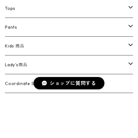
デニムジャケット
トップス
Tee
コート
Tops
ミリタリージャケット
半袖シャツ
パンツ
Sweat Shirts
デニムジャケット
Tシャツ
Pants
スイングトップ
長袖シャツ
デニムパンツ
REVERSE WEAVE
レディース
Pants
ミリタリージャケット
長袖シャツ
デニムパンツ
Kids 商品
カバーオール
Tシャツ・ロンT
ミリタリーパンツ
アウター
ブランドシャツ
501,505
キッズ
Shirts
スウィングトップ
半袖シャツ
ミリタリーパンツ
Vintage
Lady's商品
アウトドア
ポロシャツ
ワークパンツ
トップス
ストライプシャツ
バギーズデニム
アウター
Tops
ショップに質問する
ライフスタイル雑貨
Ladies
アウトドアナイロンジャケット
ポロシャツ
チノパンツ
Tops
Tシャツ
Coordinate Set
ウールジャケット
スウェット・トレーナー
コーデュロイパンツ
ボトムス
コーデュロイシャツ
フレアデニム
トップス
Pants
ラグ・ブランケット
ブランド
Sweater
スポーツナイロンジャケット
スウェット・パーカ
イージーパンツ
Pants
ブラウス／シャツ／デザイントップス
Shoes
コート
パーカー
スウェットパンツ
ワンピース
スウェードシャツ
ブラックデニム
ボトムス
ラルフローレン
プリントスウェット
長袖
Goods
ワークジャケット
ベスト
スラックス
ベスト／キャミソール
22cm以下
Goods
キーワードから探す
ナイロンジャケット
セーター・カーディガン
ジャージパンツ
ウールシャツ
ワンピース
リーバイス
ロゴスウェット
半袖