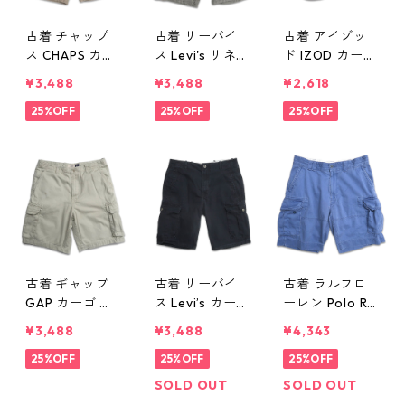
古着 チャップ
古着 リーバイ
古着 アイゾッ
ス CHAPS カー
ス Levi's リネン
ド IZOD カーゴ
ゴショートパン
混 カーゴショ
ショートパンツ
¥3,488
¥3,488
¥2,618
ツ ハーフパン
ートパンツ ハ
ハーフパンツ
ツ ベージュ 表
25%OFF
ーフパンツ グ
25%OFF
ベージュ 表
25%OFF
記：36 gd40
レー 表記：36
記：36 gd40
2821n w40607
gd402814n
2624n w40518
w40606
古着 ギャップ
古着 リーバイ
古着 ラルフロ
GAP カーゴ シ
ス Levi’s カーゴ
ーレン Polo Ral
ョートパンツ
ショートパンツ
ph Lauren カー
¥3,488
¥3,488
¥4,343
ハーフパンツ
ハーフパンツ
ゴショートパン
表記：W34 g
25%OFF
ブラック 表
25%OFF
ツ ハーフパン
25%OFF
d402521n w40
記：W32 gd4
ツ ブルー系 表
SOLD OUT
SOLD OUT
508
02891n w4061
記：35 gd40