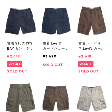
4
6023n w5052
5
古着 STJOHN'S
古着 Lee リー
古着 リーバイ
BAY セントジョ
カーゴショート
ス Levi's カーゴ
ンズベイ カー
パンツ ハーフ
ショートパンツ
¥2,618
¥3,490
¥2,618
ゴショートパン
パンツ ネイビ
ハーフパンツ
ツ ハーフパン
25%OFF
ー 表記：32 g
ブラウン 表
25%OFF
SOLD OUT
ツ ネイビー 表
d406572n w50
記：32 gd40
SOLD OUT
SOLD OUT
記：36 gd40
707
6022n w5052
6550n w5070
5
4