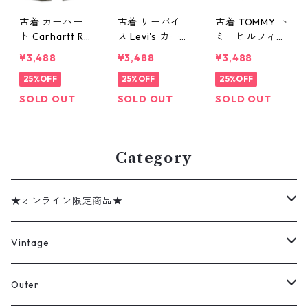
古着 カーハー
古着 リーバイ
古着 TOMMY ト
ト Carhartt RE
ス Levi's カーゴ
ミーヒルフィガ
LAXED FIT カー
ショートパンツ
ー カーゴショ
¥3,488
¥3,488
¥3,488
ゴショートパン
ハーフパンツ
ートパンツ ハ
ツ ハーフパン
25%OFF
ブラウン 表
25%OFF
ーフパンツ オ
25%OFF
ツ グリーン系
記：36 gd40
フホワイト 表
SOLD OUT
SOLD OUT
SOLD OUT
表記：33 gd4
2625n w40518
記：30 gd40
10141n w60716
2807n w4060
5
Category
★オンライン限定商品★
ミリタリーデッドストック
Vintage
アウター
Jacket
Outer