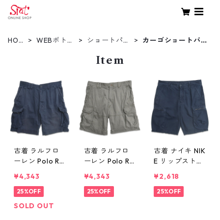
HOM
WEBボトム
ショートパン
カーゴショートパン
E
ス
ツ
ツ
Item
古着 ラルフロ
古着 ラルフロ
古着 ナイキ NIK
ーレン Polo Ral
ーレン Polo Ral
E リップストッ
ph Lauren カー
ph Lauren カー
プ カーゴ ショ
¥4,343
¥4,343
¥2,618
ゴ ショートパ
ゴ ショートパ
ートパンツ ハ
ンツ ハーフパ
25%OFF
ンツ ハーフパ
25%OFF
ーフパンツ ネ
25%OFF
ンツ ネイビー
ンツ グリーン
イビー 表記：
SOLD OUT
表記：35 gd4
系 表記：36 g
W32 M gd410