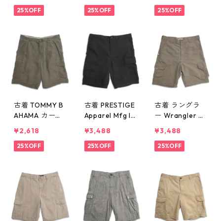
ハーフパンツ
ョートパンツ
ゴショートパン
グレー 表記：
25%OFF
ハーフパンツ
25%OFF
ツ ハーフパン
25%OFF
W33 gd4057
ブラック 表
ツ ベージュ 表
74n w50509
記：32 gd40
記：34 gd40
5702n w5050
5597n w50427
3
古着 TOMMY B
古着 PRESTIGE
古着 ラングラ
AHAMA カーゴ
Apparel Mfg In
ー Wrangler ナ
ショートパンツ
c製 カーゴ ショ
イロン カーゴ
¥2,618
¥3,488
¥3,488
ハーフパンツ
ートパンツ ハ
ショートパンツ
グリーン系 表
25%OFF
ーフパンツ ブ
25%OFF
ハーフパンツ
25%OFF
記：36 gd40
ラック 表記：M
カーキ 表記：3
5594n w50427
-REGULAR gd
4 gd402823n
402873n w40
w40607
612