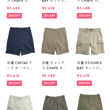
ス CHAPS カー
BAY セントジョ
ス CHAPS カー
ゴショートパン
ンズベイ カー
ゴショートパン
¥3,488
¥2,618
¥3,488
ツ ハーフパン
ゴショートパン
ツ ハーフパン
ツ グレー 表
25%OFF
ツ ハーフパン
25%OFF
ツ グレー 表
25%OFF
記：32 gd40
ツ グレー 表
記：32 gd40
6449n w50625
記：W32 gd4
6404n w50621
06448n w506
25
古着 CINTAS ワ
古着 チャップ
古着 STJOHN'S
ーク カーゴシ
ス CHAPS カー
BAY セントジョ
ョートパンツ
ゴショートパン
ンズベイ カー
¥2,618
¥3,488
¥2,618
ハーフパンツ
ツ ハーフパン
ゴショートパン
ネイビー 表
25%OFF
ツ ベージュ 表
25%OFF
ツ ハーフパン
25%OFF
記：32 gd40
記：36 gd40
ツ ベージュ 表
6403n w50621
6352n w50617
記：34 gd40
6351n w50617