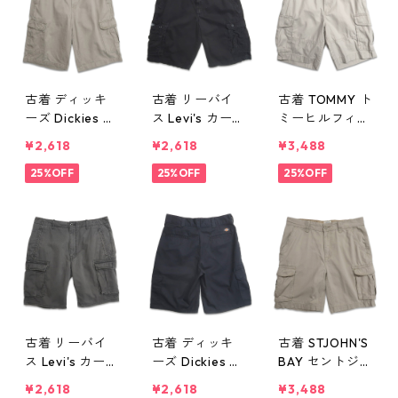
8
古着 ディッキ
古着 リーバイ
古着 TOMMY ト
ーズ Dickies ワ
ス Levi's カーゴ
ミーヒルフィガ
ーク カーゴシ
ショートパンツ
ー カーゴショ
¥2,618
¥2,618
¥3,488
ョートパンツ
ハーフパンツ
ートパンツ ハ
ハーフパンツ
25%OFF
ブラック 表
25%OFF
ーフパンツ ベ
25%OFF
ベージュ 表
記：33 gd40
ージュ 表記：3
記：32 gd40
5847n w50514
4 gd405776n
5867n w50515
w50509
古着 リーバイ
古着 ディッキ
古着 STJOHN'S
ス Levi's カーゴ
ーズ Dickies ワ
BAY セントジョ
ショートパンツ
ーク カーゴシ
ンズベイ カー
¥2,618
¥2,618
¥3,488