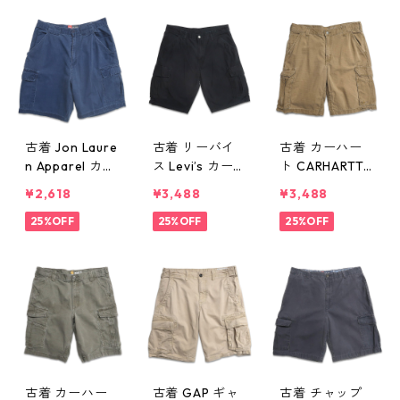
10376n w6080
d410375n w60
344n w60801
5
805
古着 Jon Laure
古着 リーバイ
古着 カーハー
n Apparel カー
ス Levi’s カーゴ
ト CARHARTT R
ゴ ショートパ
ショートパンツ
ELAXED FIT リ
¥2,618
¥3,488
¥3,488
ンツ ハーフパ
ハーフパンツ
ップストップ
ンツ ネイビー
25%OFF
ブラック 表
25%OFF
カーゴショート
25%OFF
表記：W34 g
記：-- gd402
パンツ ハーフ
d410343n w60
822n w40607
パンツ ブラウ
801
ン 表記：34 g
d410201n w60
721
古着 カーハー
古着 GAP ギャ
古着 チャップ