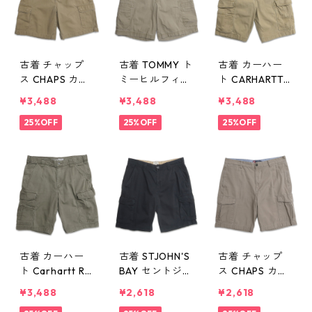
古着 チャップ
古着 TOMMY ト
古着 カーハー
ス CHAPS カー
ミーヒルフィガ
ト CARHARTT R
ゴショートパン
ー カーゴショ
ELAXED FIT リ
¥3,488
¥3,488
¥3,488
ツ ハーフパン
ートパンツ ハ
ップストップ
ツ ブラウン系
25%OFF
ーフパンツ ベ
25%OFF
カーゴショート
25%OFF
表記：W34 g
ージュ 表記：3
パンツ ハーフ
d409725n w6
6 gd409713n
パンツ ブラウ
0612
w60611
ン 表記：34 g
d409685n w6
0609
古着 カーハー
古着 STJOHN'S
古着 チャップ
ト Carhartt RE
BAY セントジョ
ス CHAPS カー
LAXED FIT ワー
ンズベイ カー
ゴショートパン
¥3,488
¥2,618
¥2,618
ク カーゴショ
ゴショートパン
ツ ハーフパン