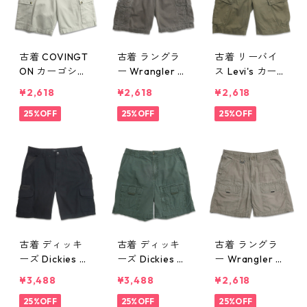
古着 COVINGT
古着 ラングラ
古着 リーバイ
ON カーゴショ
ー Wrangler カ
ス Levi's カーゴ
ートパンツ ハ
ーゴショートパ
ショートパンツ
¥2,618
¥2,618
¥2,618
ーフパンツ ア
ンツ ハーフパ
ハーフパンツ
イボリー オフ
25%OFF
ンツ カーキ 表
25%OFF
グリーン系 表
25%OFF
ホワイト 表
記：32 gd40
記：30 gd40
記：32 gd40
6271n w50611
6234n w50607
6336n w50616
古着 ディッキ
古着 ディッキ
古着 ラングラ
ーズ Dickies ワ
ーズ Dickies カ
ー Wrangler カ
ーク カーゴシ
ーゴショートパ
ーゴショートパ
¥3,488
¥3,488
¥2,618
ョートパンツ
ンツ ハーフパ
ンツ ハーフパ
ハーフパンツ
25%OFF
ンツ グリーン
25%OFF
ンツ カーキ系
25%OFF