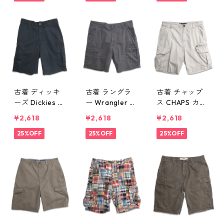
ブラック 表
系 表記：W32
表記：34 gd4
記：32 gd40
gd406220n
06219n w5060
6233n w50607
w50606
6
古着 ディッキ
古着 ラングラ
古着 チャップ
ーズ Dickies ワ
ー Wrangler カ
ス CHAPS カー
ーク カーゴシ
ーゴショートパ
ゴショートパン
¥2,618
¥2,618
¥2,618
ョートパンツ
ンツ ハーフパ
ツ ハーフパン
ハーフパンツ
25%OFF
ンツ グレー 表
25%OFF
ツ リップスト
25%OFF
ブラック 表
記：36×10 gd
ップ アイボリ
記：32 gd40
406181n w506
ー オフホワイ
6182n w50604
04
ト 表記：32 g
d406180n w50
604