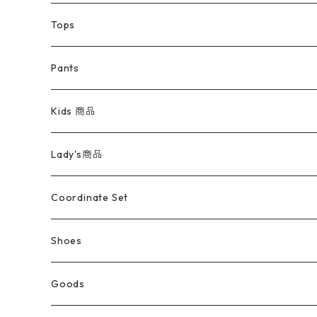
デニムジャケット
トップス
Tee
コート
Tops
ミリタリージャケット
半袖シャツ
パンツ
Sweat Shirts
デニムジャケット
Tシャツ
Pants
スイングトップ
長袖シャツ
デニムパンツ
REVERSE WEAVE
レディース
Pants
ミリタリージャケット
長袖シャツ
デニムパンツ
Kids 商品
カバーオール
Tシャツ・ロンT
ミリタリーパンツ
アウター
ブランドシャツ
501,505
キッズ
Shirts
スウィングトップ
半袖シャツ
ミリタリーパンツ
Vintage
Lady's商品
アウトドア
ポロシャツ
ワークパンツ
トップス
ストライプシャツ
バギーズデニム
アウター
Tops
ライフスタイル雑貨
Ladies
アウトドアナイロンジャケット
ポロシャツ
チノパンツ
Tops
Tシャツ
Coordinate Set
ウールジャケット
スウェット・トレーナー
コーデュロイパンツ
ボトムス
コーデュロイシャツ
フレアデニム
トップス
Pants
ラグ・ブランケット
ブランド
Sweater
スポーツナイロンジャケット
スウェット・パーカ
イージーパンツ
Pants
ブラウス／シャツ／デザイントップス
Shoes
コート
パーカー
スウェットパンツ
ワンピース
スウェードシャツ
ブラックデニム
ボトムス
ラルフローレン
プリントスウェット
長袖
Goods
ワークジャケット
ベスト
スラックス
ベスト／キャミソール
22cm以下
Goods
ナイロンジャケット
セーター・カーディガン
ジャージパンツ
ウールシャツ
ワンピース