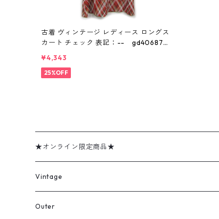
古着 ヴィンテージ レディース ロングス
カート チェック 表記：-- gd406876
n w50805
¥4,343
25%OFF
★オンライン限定商品★
ミリタリーデッドストック
Vintage
アウター
Jacket
Outer