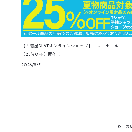
ダウンジャケット
スタジャン
Corduroy Pants
ステンカラーコート
アドバタイジングTシャツ
その他デザインジャケット
Fakesuède Shirt
オーバーオール
Chino Pants
コーデュロイシャツ
スイムショートパンツ
デニムパンツ
パンツ
ウールシャツ
ミニスカート
ニットキャップ
ラングラー
Leather Shose
アクリルセーター
半袖
トップス
キューバシャツ
バンダナ
トップス
長袖ポロシャツ
長袖
アウター
ベスト
Carhartt
Tシャツ
Tee
11月NEWアイテム（2025）
ワンピース
ショーツ
Otherジャケット
テーラードジャケット
Work Pants
トレンチコート
サーフ・スケートTシャツ
クライミング・アウトドアパンツ
Corduroy Pants
半袖ブランド&コットンデザインシャツ
キュロットパンツ
コーデュロイパンツ
ウエスタンシャツ
その他スカート
リー
ウールセーター
ノースリーブ
パンツ
ボタンダウンシャツ
アクセサリー
パンツ
半袖ポロシャツ
半袖
トップス
ハードロックカフェ&プラネットハリウッド
アウター
長袖
Ralph Lauren
シューズ
Polo Shirts
10月NEWアイテム（2025）
スウェット
コーデュロイパンツ
デニムジャケット
ワークジャケット
Over-all
モッズコート
無地Tシャツ
スウェットパンツ
Painter Pants
半袖シルク&レーヨン&ポリエステル素材シャツ
パッチワークショートパンツ
ワークパンツ&オーバーオール
ミリタリーシャツ
リーボック
カーディガン
ボウリングシャツ
ネクタイ・蝶ネクタイ
パンツ
プリントTシャツ
トップス
半袖
アウター
トレーナー
Character Items
小物
Vest
9月NEWアイテム（2025）
セーター
【古着屋SLATオンラインショップ】サマーセール
ワークパンツ
ピステジャケット
カバーオール
デニム・コーデュロイコート
ボーダー・ジャガードTシャツ
（25％OFF）開催！
スラックス・プリーツパンツ
Work Pants
コーデュロイショートパンツ
チノパンツ
ラガーシャツ
ギャップ
ベスト
ボーイスカウトシャツ
ベルト・サスペンダー
バンドTシャツ
パンツ
ノースリーブ
トップス
パーカー
アウター
Vネックセーター
Other Tops
8月NEWアイテム（2025）
カーディガン
2026/8/3
ダウン・中綿ジャケット
ガウン・ルームロープ
アニマルプリントTシャツ
レザーパンツ
Short
カーゴショートパンツ
イージータイプパンツ
デニム・シャンブレーシャツ
ペンドルトン
ボックスシャツ
バッジ
キャラクターTシャツ
花柄
パンツ
ジップスウェット
トップス
クルーネックセーター
アウター
Skirt
7月NEWアイテム（2025）
ベスト
ウールジャケット
ショップコート
カレッジTシャツ
ジャージ・トラックパンツ
スポーツショートパンツ
ジャージ&スウェット系パンツ
ワークシャツ
タウンクラフト
ブラウス
チームTシャツ
ヴィンテージ
その他スウェット
パンツ
タートルネックセーター
トップス
トップス
ダウン・中綿ベスト
Shoes
6月NEWアイテム（2025）
ハンティングジャケット
ダウンコート
モーターサイクル・レーシングTシャツ
その他ロングパンツ
チェック柄ショートパンツ
ショートパンツ
コットン・チェックシャツ
カルバンクライン
その他半袖シャツ
タンクトップ&ゲームシャツ
ジップセーター
パンツ
パンツ
デニム・コーデュロイ・ボアベスト
22.0cm
トップス
Goods
5月NEWアイテム（2025）
レザージャケット
ファーコート
リンガーTシャツ
クライミング・アウトドアショートパンツ
無地・コットンシャツ
ジェイクルー
© 古着
長袖Tシャツ
カウチンセーター
レザーベスト