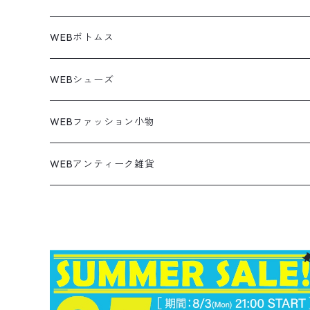
トミーヒルフィガー
ウールジャケット
コーデユロイシャツ
ハワイアンシャツ
Denim Jacket
ノースリーブ
アウトドアスウェット
Tailored Jacket
スラックス
パンツ
ワークジャケット
コート
プルオーバー
トップス
ミリタリージャケット
26.5cm
Pants
デッドストック ミリタリー
Tee
フリース
Military
6月NEWアイテム（2026）
コート
Tシャツ
WEBボトムス
その他
ノーティカ
ワークジャケット
ワークシャツ
デザインシャツ
Leather Jacket
無地スウェット
Gown
チノパンツ
スイングトップ
カーディガン
パンツ
フリースジャケット
Denim Pants
Band Tee
トップス
ムートン・レザーコート
映画・ムービーTシャツ
27cm
Shoes
フリース
Overall
セットアップ
Outer
5月NEWアイテム（2026）
ポンチョ
ポロシャツ
デニムパンツ
WEBシューズ
ノースフェイス
ダウンジャケット
ウールシャツ
ポロシャツ
Down jacket
アウトドアブランド
テーラードジャケット
ジャージ・トラックジャケット
Military Pants
Print Tee
パンツ
ウールコート
グラフィックTシャツ
Sneaker
テーラードジャケット
トップス
ボーダーポロシャツ
ストレートデニムパンツ
27.5cm
Goods
セーター
Shirts
トップス
Fleece
4月NEWアイテム（2026）
キャミソール・タンクトップ
ロングパンツ
スニーカー
WEBファッション小物
パタゴニア
テーラードジャケット
ボーリング ボックス シャツ
Work jacket
オーバーオール
ナイロンジャケット
スイングトップ
Easy Pants
Character Tee
ダッフルコート
スポーツTシャツ
Leather
デニムジャケット
パンツ
無地ポロシャツ
フレア・ブーツカットデニムパンツ
Polo Shirts
スウェット
アウター
ワーク・ペインターパンツ
28cm
Military
ミリタリー
Pants
シャツ
Shirts
3月NEWアイテム（2026）
カットソー
ショートパンツ
ブーツ
バッグ
WEBアンティーク雑貨
コロンビア
スウィングトップ
Nylon jacket
イージーパンツ
ワークジャケット
オイルドジャケット
Chino Pants
Long sleeve Tee
チェスターコート
バンド・ラップTシャツ
スイングトップ
アウター
その他ポロシャツ
スキニーデニムパンツ
Brand Shirts
パーカー
トップス
コーデュロイパンツ
ジャケット
Slacks Pants
長袖ブランド
長袖
アウター
チノショートパンツ
28.5cm以上
Kids
スニーカー
Goods
パンツ
Pants
2月NEWアイテム（2026）
長袖シャツ
スカート
レザーシューズ
帽子
食器・キッチン
ビッグマック
デニムジャケット
Silk jacket
フレアパンツ
レザージャケット
マウンテンパーカー
Trousers
ピーコート
タイダイ柄Tシャツ
ナイロンジャケット
スリム・テーパードデニムパンツ
Design Shirts
カットソー
パンツ
チノパン
パンツ
Denim Pants
長袖デザインシャツ&ガウン
半袖
トップス
デニムショートパンツ
CAP
フレアパンツ
アウター
ネルシャツ
ロングスカート
キャップ
ファイブブラザー
Coordinate Set
グッズ
Shose
ニット&ニットベスト
Onepiece
1月NEWアイテム（2026）
半袖シャツ
サンダル
小物
ラグマット・ブランケット
レザージャケット
Track jacket
ブラックデニム
ウールジャケット
ナイロンジャケット・ウィンドブレーカー
Short Pants
ロングコート
アニメ・キャラクターTシャツ
コート
その他デニムパンツ
Corduroy Shirt
ミリタリー・カーゴパンツ
シャツ
Easy Pants
スエードシャツ
パンツ
ペインターショートパンツ
スラックスパンツ
トップス
ボタンダウンシャツ
ハーフ丈スカート
ハット
ブルックスブラザーズ
Sneaker
コットンセーター
長袖
アウター
アロハシャツ
マフラー・ストール
キッズ
Design item
ポロシャツ
Blouse
12月NEWアイテム（2025）
チュニック
パンプス
ハンガー
ペインターパンツ