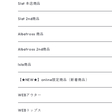
リーバイス
ロゴスウェット
半袖
Military
テーラードジャケット
セーター・カーディガン
ワークパンツ
スウェット
22.5cm
バンダナ
Slat 本店商品
ダウンジャケット・ベスト
スラックス
リネンシャツ
ロンパース
エルエルビーン
無地スウェット
アランセーター
ウールジャケット
フリース
コーデュロイパンツ
ニット
23cm
Outer
Slat 2nd商品
ベスト
オーバーオール・つなぎ
柄シャツ
アディダス
キャラスウェット
ウールセーター
ダウンジャケット
オーバーオール・つなぎ
ジャケット
23.5cm
Tee
アウター
Albatross 商品
コーチジャケット
チノパン
ワークシャツ
ナイキ
REVERSE WEAVE
コットン
ハンティングジャケット
レザージャケット
ショーツ
スカート
24cm
Shirts
長袖シャツ
Vintage sweater
Albatross 2nd商品
フリースジャケット・ベスト
ウールパンツ
ミリタリー
チャンピオン
アクリル
アウトドアジャケット
S/S Shirts
アウトドアシャツ
Otherジャケット
Otherパンツ
パンツ(w30以下)
24.5cm
Sweat Shirts
半袖シャツ
Outer
70sアイテム
Isla商品
レザー
ペインターパンツ
ネルシャツ
カーハート
コート
L/S Shirts
ブランドシャツ
REVERSE WEAVE
アウトドアシャツ
Sailing Jacket
ワンピース
25cm
Sweater
スウェット シャツ
Other Tops
Marlboro
2点セットコーデ
【★NEW★】online限定商品（新着商品）
テーラードジャケット
ショートパンツ
ディッキーズ
ライトジャケット
デザインシャツ
ブランドシャツ
Swingtop
長袖
ブランドスウェット
Fleece tops
25.5cm
Fleece
パンツ
Sweat Shirts
GAP
Sweat Shirts
8月NEWアイテム（2026）
WEBアウター
ボアジャケット
イージーパンツ
ウールリッチ
ミリタリージャケット
リネンシャツ
リネンシャツ
Coat
半袖
プリントスウェット
Knit
リーバイス501 505
トップス
その他
26cm
Other Tops
Tシャツ
Hoodie
アウター
Knit
7月NEWアイテム（2026）
ジャケット
WEBトップス
ビンテージ