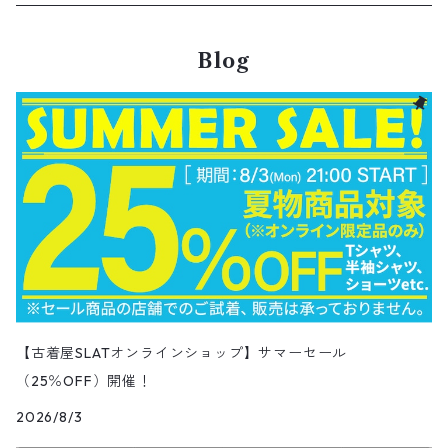
Nylon jacket
イージーパンツ
ワークジャケット
オイルドジャケット
Chino Pants
Long sleeve Tee
チェスターコート
バンド・ラップTシャツ
スイングトップ
アウター
その他ポロシャツ
スキニーデニムパンツ
Brand Shirts
パーカー
トップス
コーデュロイパンツ
ジャケット
Slacks Pants
長袖ブランド
長袖
アウター
チノショートパンツ
28.5cm以上
Kids
スニーカー
Goods
パンツ
Pants
2月NEWアイテム（2026）
長袖シャツ
スカート
レザーシューズ
帽子
食器・キッチン
ビッグマック
デニムジャケット
Blog
Silk jacket
フレアパンツ
レザージャケット
マウンテンパーカー
Trousers
ピーコート
タイダイ柄Tシャツ
ナイロンジャケット
スリム・テーパードデニムパンツ
Design Shirts
カットソー
パンツ
チノパン
パンツ
Denim Pants
長袖デザインシャツ&ガウン
半袖
トップス
デニムショートパンツ
CAP
フレアパンツ
アウター
ネルシャツ
ロングスカート
キャップ
ファイブブラザー
Coordinate Set
グッズ
Shose
ニット&ニットベスト
Onepiece
1月NEWアイテム（2026）
半袖シャツ
サンダル
小物
ラグマット・ブランケット
レザージャケット
Track jacket
ブラックデニム
ウールジャケット
ナイロンジャケット・ウィンドブレーカー
Short Pants
ロングコート
アニメ・キャラクターTシャツ
コート
その他デニムパンツ
Corduroy Shirt
ミリタリー・カーゴパンツ
シャツ
Easy Pants
スエードシャツ
パンツ
ペインターショートパンツ
スラックスパンツ
トップス
ボタンダウンシャツ
ハーフ丈スカート
ハット
ブルックスブラザーズ
Sneaker
コットンセーター
長袖
アウター
アロハシャツ
マフラー・ストール
キッズ
Design item
ポロシャツ
Blouse
12月NEWアイテム（2025）
チュニック
パンプス
ハンガー
ペインターパンツ
ダウンジャケット
スタジャン
Corduroy Pants
ステンカラーコート
アドバタイジングTシャツ
その他デザインジャケット
Fakesuède Shirt
オーバーオール
Chino Pants
コーデュロイシャツ
スイムショートパンツ
デニムパンツ
パンツ
ウールシャツ
ミニスカート
ニットキャップ
ラングラー
Leather Shose
アクリルセーター
半袖
トップス
キューバシャツ
バンダナ
トップス
長袖ポロシャツ
長袖
アウター
ベスト
Carhartt
Tシャツ
Tee
11月NEWアイテム（2025）
ワンピース
ショーツ
Otherジャケット
テーラードジャケット
Work Pants
トレンチコート
サーフ・スケートTシャツ
クライミング・アウトドアパンツ
Corduroy Pants
半袖ブランド&コットンデザインシャツ
キュロットパンツ
コーデュロイパンツ
ウエスタンシャツ
その他スカート
リー
ウールセーター
ノースリーブ
パンツ
ボタンダウンシャツ
アクセサリー
パンツ
半袖ポロシャツ
半袖
トップス
ハードロックカフェ&プラネットハリウッド
アウター
長袖
Ralph Lauren
シューズ
Polo Shirts
10月NEWアイテム（2025）
スウェット
コーデュロイパンツ
デニムジャケット
ワークジャケット
Over-all
モッズコート
無地Tシャツ
スウェットパンツ
Painter Pants
半袖シルク&レーヨン&ポリエステル素材シャツ
パッチワークショートパンツ
ワークパンツ&オーバーオール
ミリタリーシャツ
リーボック
カーディガン
ボウリングシャツ
ネクタイ・蝶ネクタイ
パンツ
プリントTシャツ
トップス
半袖
アウター
トレーナー
Character Items
小物
Vest
9月NEWアイテム（2025）
セーター
【古着屋SLATオンラインショップ】サマーセール
ワークパンツ
ピステジャケット
カバーオール
デニム・コーデュロイコート
ボーダー・ジャガードTシャツ
スラックス・プリーツパンツ
Work Pants
コーデュロイショートパンツ
チノパンツ
ラガーシャツ
ギャップ
（25％OFF）開催！
ベスト
ボーイスカウトシャツ
ベルト・サスペンダー
バンドTシャツ
パンツ
ノースリーブ
トップス
パーカー
アウター
Vネックセーター
Other Tops
8月NEWアイテム（2025）
カーディガン
ダウン・中綿ジャケット
2026/8/3
ガウン・ルームロープ
アニマルプリントTシャツ
レザーパンツ
Short
カーゴショートパンツ
イージータイプパンツ
デニム・シャンブレーシャツ
ペンドルトン
ボックスシャツ
バッジ
キャラクターTシャツ
花柄