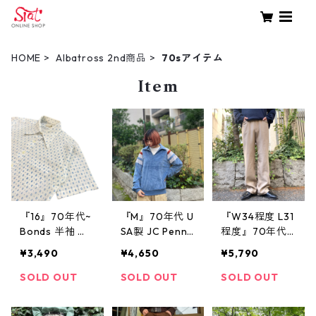
HOME
Albatross 2nd商品
70sアイテム
Item
『16』70年代~
『M』70年代 U
『W34程度 L31
Bonds 半袖 ポ
SA製 JC Penne
程度』70年代 L
リシャツ デザ
y プリオーバー
evi's ACTION S
¥3,490
¥4,650
¥5,790
インシャツ デ
ベロア カット
LACKS リーバ
カ襟 白地 総柄
ソー 襟付き 青
イス アクショ
SOLD OUT
SOLD OUT
SOLD OUT
古着 古着屋 高
古着 古着屋 高
ンスラックス
円寺 ビンテー
円寺 ビンテー
スラックスパン