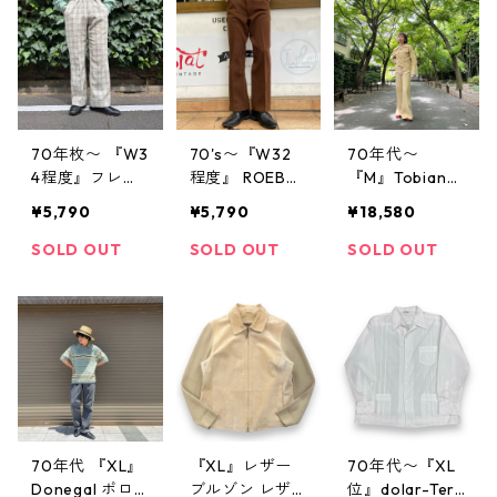
ジ TS5
ジ
ツ スラックス
ベージュ 古着
古着屋 高円寺
ビンテージ
70年枚〜 『W3
70's〜『W32
70年代〜
4程度』フレア
程度』 ROEBU
『M』Tobians
スラックス ロ
CKS フレア フ
セットアップ
¥5,790
¥5,790
¥18,580
ケットタロンジ
レアパンツ ロ
ジャケット シ
ップ チェック
ケットタロン
ョート丈 ベル
SOLD OUT
SOLD OUT
SOLD OUT
柄 センタープ
アメカジ ベル
ボトム ベージ
レス 古着 古着
ボトム ヒッピ
ュ 古着 古着屋
屋 高円寺 ビン
ー 古着 古着屋
高円寺 ビンテ
テージ
高円寺 ヴィン
ージ
テージ
70年代 『XL』
『XL』レザー
70年代〜『XL
Donegal ポロ
ブルゾン レザ
位』dolar-Terl