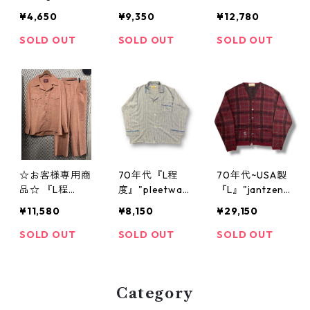
シャツ ニット
ージャケット
enka 長袖シャ
¥4,650
¥9,350
¥12,780
ピスタチオカラ
カーディガン
ツ ビンテージ
ー 古着 古着屋
ジップカーディ
シャツ キュー
SOLD OUT
SOLD OUT
SOLD OUT
高円寺 ビンテ
ガン ドライバ
バシャツ 開襟
ージ a23724
ーズニット ニ
シャツ 3つポケ
ット スエード
白 古着 古着屋
切替 ベージュ
高円寺 ビンテ
ゴールド 古着
ージ n40517
古着屋 高円寺
ビンテージ n40
301
☆お客様専用商
70年代『L程
70年代~USA製
品☆ 『L程
度』"pleetwa
『L』"jantzen"
度』"JCPenne
y" パジャマシ
モヘアカーディ
¥11,580
¥8,150
¥29,150
y" セットアッ
ャツ ヴィンテ
ガン ボロ ヴィ
プ 茶色 古着 古
ージシャツ 長
ンテージセータ
SOLD OUT
SOLD OUT
SOLD OUT
着屋 高円寺 ビ
袖シャツ スト
ー ヴィンテー
ンテージ n4061
ライプシャツ
ジモヘア ヴィ
2
開禁シャツ 総
ンテージカーデ
Category
柄 ストライプ
ィガン カーデ
青 水色 白 古着
ィガン モヘア