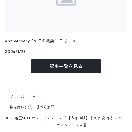
その他ベスト
25.0cm
パンツ
トップス
アウター
フェイクスウェードシャツ
11月NEWアイテム
25.5cm
パンツ
トップス
コーデュロイシャツ
アウター
10月NEWアイテム
Anniversary SALEの概要はこちら >
パンツ
その他長袖シャツ
トップス
アウター
2026/1/23
9月NEWアイテム
記事一覧を見る
パンツ
トップス
アウター
8月NEWアイテム
パンツ
トップス
トップス
7月NEWアイテム
プライバシーポリシー
パンツ
パンツ
トップス
6月NEWアイテム
特定商取引法に基づく表記
© 古着屋SLAT オンラインショップ 【古着通販】｜東京 高円寺 レギュ
パンツ
トップス
5月NEWアイテム
ラー・ヴィンテージ古着