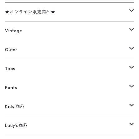
古着屋 高円寺
ニット モヘア
ビンテージ n40
シェルボタン
★オンライン限定商品★
621
チェック柄 ハ
ードダメージ
ミリタリーデッドストック
Vintage
ペンキ ボロフ
ェード 赤 赤茶
古着 古着屋 高
アウター
Jacket
Outer
円寺 ビンテー
ジ n50114 TS5
デニムジャケット
トップス
Tee
コート
Tops
ミリタリージャケット
半袖シャツ
パンツ
Sweat Shirts
デニムジャケット
Tシャツ
Pants
スイングトップ
長袖シャツ
デニムパンツ
REVERSE WEAVE
レディース
Pants
ミリタリージャケット
長袖シャツ
デニムパンツ
Kids 商品
カバーオール
Tシャツ・ロンT
ミリタリーパンツ
アウター
ブランドシャツ
501,505
キッズ
Shirts
スウィングトップ
半袖シャツ
ミリタリーパンツ
Vintage
Lady's商品
アウトドア