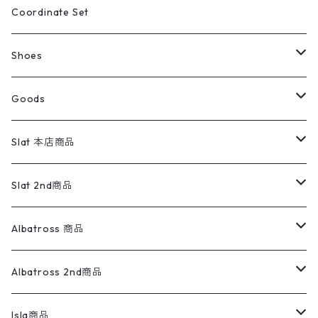
ポロシャツ
ワークパンツ
トップス
ストライプシャツ
バギーズデニム
アウター
Tops
ライフスタイル雑貨
Ladies
アウトドアナイロンジャケット
ポロシャツ
チノパンツ
Tops
Tシャツ
Coordinate Set
ウールジャケット
スウェット・トレーナー
コーデュロイパンツ
ボトムス
コーデュロイシャツ
フレアデニム
トップス
Pants
ラグ・ブランケット
ブランド
Sweater
スポーツナイロンジャケット
スウェット・パーカ
イージーパンツ
Pants
ブラウス／シャツ／デザイントップス
Shoes
コート
パーカー
スウェットパンツ
ワンピース
スウェードシャツ
ブラックデニム
ボトムス
ラルフローレン
プリントスウェット
長袖
Goods
ワークジャケット
ベスト
スラックス
ベスト／キャミソール
22cm以下
Goods
ナイロンジャケット
セーター・カーディガン
ジャージパンツ
ウールシャツ
ワンピース
リーバイス
ロゴスウェット
半袖
Military
テーラードジャケット
セーター・カーディガン
ワークパンツ
スウェット
22.5cm
バンダナ
Slat 本店商品
ダウンジャケット・ベスト
スラックス
リネンシャツ
ロンパース
エルエルビーン
無地スウェット
アランセーター
ウールジャケット
フリース
コーデュロイパンツ
ニット
23cm
Outer
Slat 2nd商品
ベスト
オーバーオール・つなぎ
柄シャツ
アディダス
キャラスウェット
ウールセーター
ダウンジャケット
オーバーオール・つなぎ
ジャケット
23.5cm
Tee
アウター
Albatross 商品
コーチジャケット
チノパン
ワークシャツ
ナイキ
REVERSE WEAVE
コットン
ハンティングジャケット
レザージャケット
ショーツ
スカート
24cm
Shirts
長袖シャツ
Vintage sweater
Albatross 2nd商品
フリースジャケット・ベスト
ウールパンツ
ミリタリー
チャンピオン
アクリル
アウトドアジャケット
S/S Shirts
アウトドアシャツ
Otherジャケット
Otherパンツ
パンツ(w30以下)
24.5cm
Sweat Shirts
半袖シャツ
Outer
70sアイテム
Isla商品