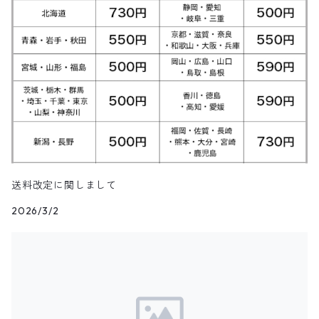
パンツ
ジップスウェット
トップス
クルーネックセーター
アウター
Skirt
7月NEWアイテム（2025）
ベスト
ウールジャケット
ショップコート
カレッジTシャツ
ジャージ・トラックパンツ
スポーツショートパンツ
ジャージ&スウェット系パンツ
ワークシャツ
タウンクラフト
ブラウス
チームTシャツ
ヴィンテージ
その他スウェット
パンツ
タートルネックセーター
トップス
トップス
ダウン・中綿ベスト
Shoes
6月NEWアイテム（2025）
ハンティングジャケット
ダウンコート
モーターサイクル・レーシングTシャツ
その他ロングパンツ
チェック柄ショートパンツ
ショートパンツ
コットン・チェックシャツ
カルバンクライン
その他半袖シャツ
タンクトップ&ゲームシャツ
ジップセーター
パンツ
パンツ
デニム・コーデュロイ・ボアベスト
22.0cm
トップス
Goods
5月NEWアイテム（2025）
レザージャケット
ファーコート
リンガーTシャツ
クライミング・アウトドアショートパンツ
無地・コットンシャツ
ジェイクルー
長袖Tシャツ
カウチンセーター
レザーベスト
22.5cm
パンツ
トップス
デニム・コーデュロイジャケット
Kids
4月NEWアイテム（2025）
その他コート
長袖Tシャツ
その他ショートパンツ
ストライプシャツ
オシュコシュ
その他セーター
フリースベスト
23.0cm
パンツ
その他ジャケット
アウター
ブランドTシャツ
3月NEWアイテム（2025）
送料改定に関しまして
ブラウス
ドッカーズ
2026/3/2
ニットベスト
23.5cm
アウター
トップス
その他Tシャツ
アウター
2月NEWアイテム（2025）
ボーイスカウトシャツ
その他
ウールベスト
24.0cm
パンツ
トップス
アウター
1月NEWアイテム（2025）
柄シャツ
ハンティングベスト
24.5cm
パンツ
トップス
アウター
12月NEWアイテム（2024）
リネンシャツ