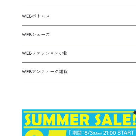
トミーヒルフィガー
ウールジャケット
コーデユロイシャツ
ハワイアンシャツ
Denim Jacket
ノースリーブ
アウトドアスウェット
Tailored Jacket
スラックス
パンツ
ワークジャケット
コート
プルオーバー
トップス
ミリタリージャケット
26.5cm
Pants
デッドストック ミリタリー
Tee
フリース
Military
6月NEWアイテム（2026）
コート
Tシャツ
WEBボトムス
その他
ノーティカ
ワークジャケット
ワークシャツ
デザインシャツ
Leather Jacket
無地スウェット
Gown
チノパンツ
スイングトップ
カーディガン
パンツ
フリースジャケット
Denim Pants
Band Tee
トップス
ムートン・レザーコート
映画・ムービーTシャツ
27cm
Shoes
フリース
Overall
セットアップ
Outer
5月NEWアイテム（2026）
ポンチョ
ポロシャツ
デニムパンツ
WEBシューズ
ノースフェイス
ダウンジャケット
ウールシャツ
ポロシャツ
Down jacket
アウトドアブランド
テーラードジャケット
ジャージ・トラックジャケット
Military Pants
Print Tee
パンツ
ウールコート
グラフィックTシャツ
Sneaker
テーラードジャケット
トップス
ボーダーポロシャツ
ストレートデニムパンツ
27.5cm
Goods
セーター
Shirts
トップス
Fleece
4月NEWアイテム（2026）
キャミソール・タンクトップ
ロングパンツ
スニーカー
WEBファッション小物
パタゴニア
テーラードジャケット
ボーリング ボックス シャツ
Work jacket
オーバーオール
ナイロンジャケット
スイングトップ
Easy Pants
Character Tee
ダッフルコート
スポーツTシャツ
Leather
デニムジャケット
パンツ
無地ポロシャツ
フレア・ブーツカットデニムパンツ
Polo Shirts
スウェット
アウター
ワーク・ペインターパンツ
28cm
Military
ミリタリー
Pants
シャツ
Shirts
3月NEWアイテム（2026）
カットソー
ショートパンツ
ブーツ
バッグ
WEBアンティーク雑貨
コロンビア
スウィングトップ
Nylon jacket
イージーパンツ
ワークジャケット
オイルドジャケット
Chino Pants
Long sleeve Tee
チェスターコート
バンド・ラップTシャツ
スイングトップ
アウター
その他ポロシャツ
スキニーデニムパンツ
Brand Shirts
パーカー
トップス
コーデュロイパンツ
ジャケット
Slacks Pants
長袖ブランド
長袖
アウター
チノショートパンツ
28.5cm以上
Kids
スニーカー
Goods
パンツ
Pants
2月NEWアイテム（2026）
長袖シャツ
スカート
レザーシューズ
帽子
食器・キッチン
ビッグマック
デニムジャケット
Silk jacket
フレアパンツ
レザージャケット
マウンテンパーカー
Trousers
ピーコート
タイダイ柄Tシャツ
ナイロンジャケット
スリム・テーパードデニムパンツ
Design Shirts
カットソー
パンツ
チノパン
パンツ
Denim Pants
長袖デザインシャツ&ガウン
半袖
トップス
デニムショートパンツ
CAP
フレアパンツ
アウター
ネルシャツ
ロングスカート
キャップ
ファイブブラザー
Coordinate Set
グッズ
Shose
ニット&ニットベスト
Onepiece
1月NEWアイテム（2026）
半袖シャツ
サンダル
小物
ラグマット・ブランケット
レザージャケット
Track jacket
ブラックデニム
ウールジャケット
ナイロンジャケット・ウィンドブレーカー
Short Pants
ロングコート
アニメ・キャラクターTシャツ
コート
その他デニムパンツ
Corduroy Shirt
ミリタリー・カーゴパンツ
シャツ
Easy Pants
スエードシャツ
パンツ
ペインターショートパンツ
スラックスパンツ
トップス
ボタンダウンシャツ
ハーフ丈スカート
ハット
ブルックスブラザーズ
Sneaker
コットンセーター
長袖
アウター
アロハシャツ
マフラー・ストール
キッズ
Design item
ポロシャツ
Blouse
12月NEWアイテム（2025）
チュニック
パンプス
ハンガー
ペインターパンツ
ダウンジャケット
スタジャン