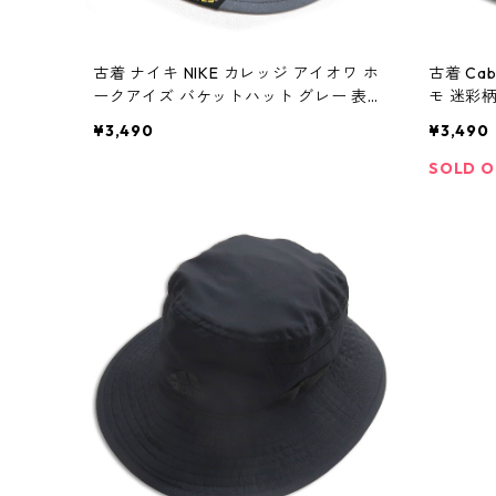
古着 ナイキ NIKE カレッジ アイオワ ホ
古着 Ca
ークアイズ バケットハット グレー 表
モ 迷彩柄
記：-- gd409957n w60701
409070n
¥3,490
¥3,490
SOLD 