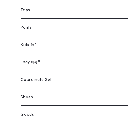
デニムジャケット
トップス
Tee
コート
Tops
ミリタリージャケット
半袖シャツ
パンツ
Sweat Shirts
デニムジャケット
Tシャツ
Pants
スイングトップ
長袖シャツ
デニムパンツ
REVERSE WEAVE
レディース
Pants
ミリタリージャケット
長袖シャツ
デニムパンツ
Kids 商品
カバーオール
Tシャツ・ロンT
ミリタリーパンツ
アウター
ブランドシャツ
501,505
キッズ
Shirts
スウィングトップ
半袖シャツ
ミリタリーパンツ
Vintage
Lady's商品
アウトドア
ポロシャツ
ワークパンツ
トップス
ストライプシャツ
バギーズデニム
アウター
Tops
ライフスタイル雑貨
Ladies
アウトドアナイロンジャケット
ポロシャツ
チノパンツ
Tops
Tシャツ
Coordinate Set
ウールジャケット
スウェット・トレーナー
コーデュロイパンツ
ボトムス
コーデュロイシャツ
フレアデニム
トップス
Pants
ラグ・ブランケット
ブランド
Sweater
スポーツナイロンジャケット
スウェット・パーカ
イージーパンツ
Pants
ブラウス／シャツ／デザイントップス
Shoes
コート
パーカー
スウェットパンツ
ワンピース
スウェードシャツ
ブラックデニム
ボトムス
ラルフローレン
プリントスウェット
長袖
Goods
ワークジャケット
ベスト
スラックス
ベスト／キャミソール
22cm以下
Goods
ナイロンジャケット
セーター・カーディガン
ジャージパンツ
ウールシャツ
ワンピース