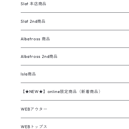
リーバイス
ロゴスウェット
半袖
Military
テーラードジャケット
セーター・カーディガン
ワークパンツ
スウェット
22.5cm
バンダナ
Slat 本店商品
ダウンジャケット・ベスト
スラックス
リネンシャツ
ロンパース
エルエルビーン
無地スウェット
アランセーター
ウールジャケット
フリース
コーデュロイパンツ
ニット
23cm
Outer
Slat 2nd商品
ベスト
オーバーオール・つなぎ
柄シャツ
アディダス
キャラスウェット
ウールセーター
ダウンジャケット
オーバーオール・つなぎ
ジャケット
23.5cm
Tee
アウター
Albatross 商品
コーチジャケット
チノパン
ワークシャツ
ナイキ
REVERSE WEAVE
コットン
ハンティングジャケット
レザージャケット
ショーツ
スカート
24cm
Shirts
長袖シャツ
Vintage sweater
Albatross 2nd商品
フリースジャケット・ベスト
ウールパンツ
ミリタリー
チャンピオン
アクリル
アウトドアジャケット
S/S Shirts
アウトドアシャツ
Otherジャケット
Otherパンツ
パンツ(w30以下)
24.5cm
Sweat Shirts
半袖シャツ
Outer
70sアイテム
Isla商品
レザー
ペインターパンツ
ネルシャツ
カーハート
コート
L/S Shirts
ブランドシャツ
REVERSE WEAVE
アウトドアシャツ
Sailing Jacket
ワンピース
25cm
Sweater
スウェット シャツ
Other Tops
Marlboro
2点セットコーデ
【★NEW★】online限定商品（新着商品）
テーラードジャケット
ショートパンツ
ディッキーズ
ライトジャケット
デザインシャツ
ブランドシャツ
Swingtop
長袖
ブランドスウェット
Fleece tops
25.5cm
Fleece
パンツ
Sweat Shirts
GAP
Sweat Shirts
8月NEWアイテム（2026）
WEBアウター
ボアジャケット
イージーパンツ
ウールリッチ
ミリタリージャケット
リネンシャツ
リネンシャツ
Coat
半袖
プリントスウェット
Knit
リーバイス501 505
トップス
その他
26cm
Other Tops
Tシャツ
Hoodie
アウター
Knit
7月NEWアイテム（2026）
ジャケット
WEBトップス
ビンテージ