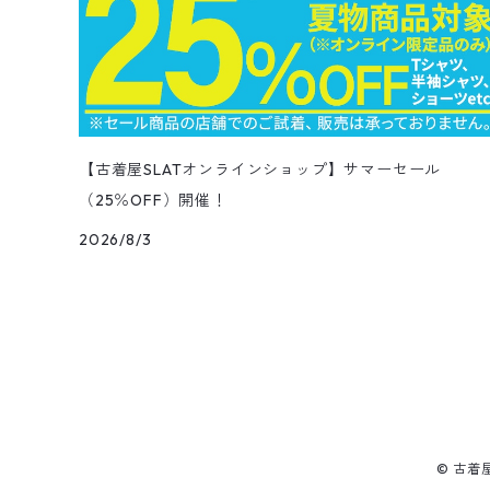
Corduroy Pants
ステンカラーコート
アドバタイジングTシャツ
その他デザインジャケット
Fakesuède Shirt
オーバーオール
Chino Pants
コーデュロイシャツ
スイムショートパンツ
デニムパンツ
パンツ
ウールシャツ
ミニスカート
ニットキャップ
ラングラー
Leather Shose
アクリルセーター
半袖
トップス
キューバシャツ
バンダナ
トップス
長袖ポロシャツ
長袖
アウター
ベスト
Carhartt
Tシャツ
Tee
11月NEWアイテム（2025）
ワンピース
ショーツ
Otherジャケット
テーラードジャケット
Work Pants
トレンチコート
サーフ・スケートTシャツ
クライミング・アウトドアパンツ
Corduroy Pants
半袖ブランド&コットンデザインシャツ
キュロットパンツ
コーデュロイパンツ
ウエスタンシャツ
その他スカート
リー
ウールセーター
ノースリーブ
パンツ
ボタンダウンシャツ
アクセサリー
パンツ
半袖ポロシャツ
半袖
トップス
ハードロックカフェ&プラネットハリウッド
アウター
長袖
Ralph Lauren
シューズ
Polo Shirts
10月NEWアイテム（2025）
スウェット
コーデュロイパンツ
デニムジャケット
ワークジャケット
Over-all
モッズコート
無地Tシャツ
スウェットパンツ
Painter Pants
半袖シルク&レーヨン&ポリエステル素材シャツ
パッチワークショートパンツ
ワークパンツ&オーバーオール
ミリタリーシャツ
リーボック
カーディガン
ボウリングシャツ
ネクタイ・蝶ネクタイ
パンツ
プリントTシャツ
トップス
半袖
アウター
トレーナー
Character Items
小物
Vest
9月NEWアイテム（2025）
セーター
【古着屋SLATオンラインショップ】サマーセール
ワークパンツ
ピステジャケット
カバーオール
デニム・コーデュロイコート
ボーダー・ジャガードTシャツ
（25％OFF）開催！
スラックス・プリーツパンツ
Work Pants
コーデュロイショートパンツ
チノパンツ
ラガーシャツ
ギャップ
ベスト
ボーイスカウトシャツ
ベルト・サスペンダー
バンドTシャツ
パンツ
ノースリーブ
トップス
パーカー
アウター
Vネックセーター
Other Tops
8月NEWアイテム（2025）
カーディガン
2026/8/3
ダウン・中綿ジャケット
ガウン・ルームロープ
アニマルプリントTシャツ
レザーパンツ
Short
カーゴショートパンツ
イージータイプパンツ
デニム・シャンブレーシャツ
ペンドルトン
ボックスシャツ
バッジ
キャラクターTシャツ
花柄
パンツ
ジップスウェット
トップス
クルーネックセーター
アウター
Skirt
7月NEWアイテム（2025）
ベスト
ウールジャケット
ショップコート
カレッジTシャツ
ジャージ・トラックパンツ
スポーツショートパンツ
ジャージ&スウェット系パンツ
ワークシャツ
タウンクラフト
ブラウス
チームTシャツ
ヴィンテージ
その他スウェット
パンツ
タートルネックセーター
トップス
トップス
ダウン・中綿ベスト
Shoes
6月NEWアイテム（2025）
ハンティングジャケット
ダウンコート
モーターサイクル・レーシングTシャツ
その他ロングパンツ
チェック柄ショートパンツ
ショートパンツ
コットン・チェックシャツ
カルバンクライン
その他半袖シャツ
タンクトップ&ゲームシャツ
ジップセーター
パンツ
パンツ
デニム・コーデュロイ・ボアベスト
22.0cm
トップス
Goods
5月NEWアイテム（2025）
レザージャケット
ファーコート
リンガーTシャツ
クライミング・アウトドアショートパンツ
無地・コットンシャツ
ジェイクルー
© 古着
長袖Tシャツ
カウチンセーター
レザーベスト