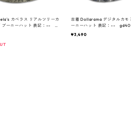
bela's カベラス リアルツリーカ
古着 Dollarama デジタルカモ
 ブーニーハット 表記：-- gd
ーニーハット 表記：-- gd409
 w60411
60411
¥3,490
OUT