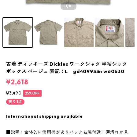
1
/8
古着 ディッキーズ Dickies ワークシャツ 半袖シャツ
ボックス ベージュ 表記：L gd409933n w60630
¥2,618
¥3,490
25%OFF
残り1点
International shipping available
■説明：全体的に使用感がありバック右脇付近に薄汚れが見