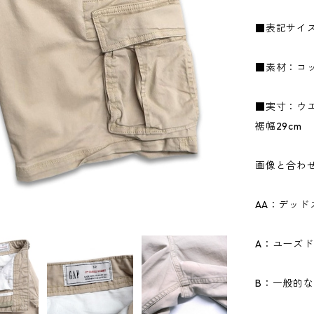
■表記サイズ
■素材：コッ
■実寸：ウエス
裾幅29cm
画像と合わ
AA：デッ
A：ユーズ
B：一般的