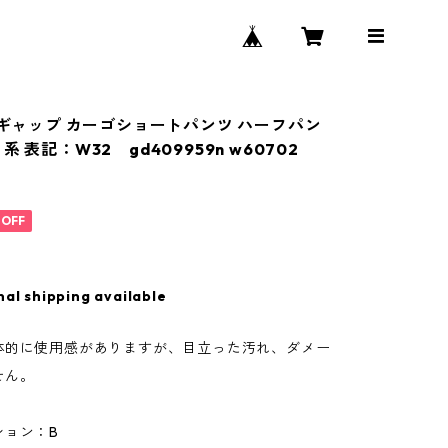
P ギャップ カーゴショートパンツ ハーフパン
系 表記：W32 gd409959n w60702
%OFF
nal shipping available
体的に使用感がありますが、目立った汚れ、ダメー
せん。
ション：B