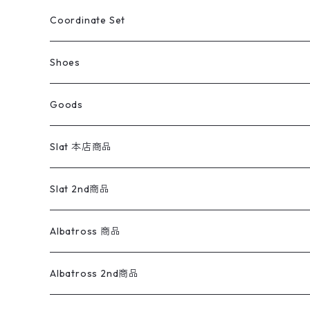
アウトドア
ポロシャツ
ワークパンツ
トップス
ストライプシャツ
バギーズデニム
アウター
Tops
ライフスタイル雑貨
Ladies
アウトドアナイロンジャケット
ポロシャツ
チノパンツ
Tops
Tシャツ
Coordinate Set
ウールジャケット
スウェット・トレーナー
コーデュロイパンツ
ボトムス
コーデュロイシャツ
フレアデニム
トップス
Pants
ラグ・ブランケット
ブランド
Sweater
スポーツナイロンジャケット
スウェット・パーカ
イージーパンツ
Pants
ブラウス／シャツ／デザイントップス
Shoes
コート
パーカー
スウェットパンツ
ワンピース
スウェードシャツ
ブラックデニム
ボトムス
ラルフローレン
プリントスウェット
長袖
Goods
ワークジャケット
ベスト
スラックス
ベスト／キャミソール
22cm以下
Goods
ナイロンジャケット
セーター・カーディガン
ジャージパンツ
ウールシャツ
ワンピース
リーバイス
ロゴスウェット
半袖
Military
テーラードジャケット
セーター・カーディガン
ワークパンツ
スウェット
22.5cm
バンダナ
Slat 本店商品
ダウンジャケット・ベスト
スラックス
リネンシャツ
ロンパース
エルエルビーン
無地スウェット
アランセーター
ウールジャケット
フリース
コーデュロイパンツ
ニット
23cm
Outer
Slat 2nd商品
ベスト
オーバーオール・つなぎ
柄シャツ
アディダス
キャラスウェット
ウールセーター
ダウンジャケット
オーバーオール・つなぎ
ジャケット
23.5cm
Tee
アウター
Albatross 商品
コーチジャケット
チノパン
ワークシャツ
ナイキ
REVERSE WEAVE
コットン
ハンティングジャケット
レザージャケット
ショーツ
スカート
24cm
Shirts
長袖シャツ
Vintage sweater
Albatross 2nd商品
フリースジャケット・ベスト
ウールパンツ
ミリタリー
チャンピオン
アクリル
アウトドアジャケット