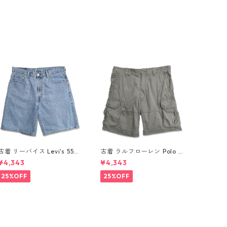
古着 リーバイス Levi's 550
古着 ラルフローレン Polo R
デニムパンツ ショートパン
alph Lauren カーゴ ショー
¥4,343
¥4,343
ツ デニム ショーツ ハーフパ
トパンツ ハーフパンツ グリ
ンツ 表記：W36 gd4104
ーン系 表記：36 gd41037
25%OFF
25%OFF
08n w60808
5n w60805