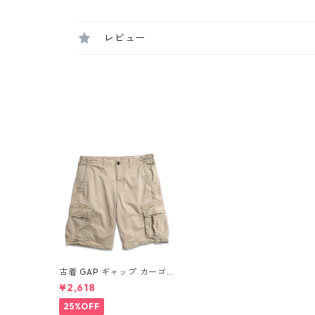
レビュー
古着 GAP ギャップ カーゴシ
ョートパンツ ハーフパンツ
¥2,618
ベージュ系 表記：W32 gd
409959n w60702
25%OFF