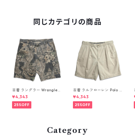
同じカテゴリの商品
R
古着 ラングラー Wrangler
古着 ラルフローレン Polo R
リアルツリーカモ 迷彩柄 カ
alph Lauren チノ ツータッ
¥4,343
¥4,343
ーゴショートパンツ ハーフ
ク ショーツ ショートパンツ
パンツ 表記：-- gd41040
ハーフパンツ ベージュ 表
25%OFF
25%OFF
9n w60808
記：W36 gd410363n w6
0804
Category