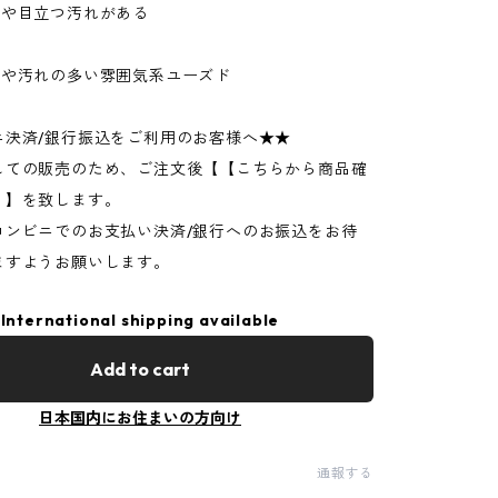
ジや目立つ汚れがある
ジや汚れの多い雰囲気系ユーズド
ニ決済/銀行振込をご利用のお客様へ★★
しての販売のため、ご注文後【【こちらから商品確
】】を致します。
コンビニでのお支払い決済/銀行へのお振込をお待
ますようお願いします。
International shipping available
Add to cart
日本国内にお住まいの方向け
通報する