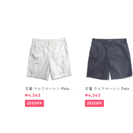
古着 ラルフローレン Polo R
古着 ラルフローレン Polo 
alph Lauren チノ ノータッ
alph Lauren チノ ノータッ
¥4,343
¥4,343
ク ショーツ ショートパンツ
ク ショーツ ショートパンツ
ハーフパンツ ホワイト 表
ハーフパンツ ネイビー系 表
25%OFF
25%OFF
記：W34 gd410365n w6
記：W34 gd410364n w6
0804
0804