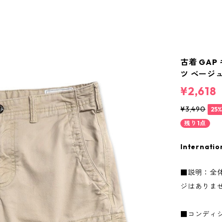
古着 GA
ツ ベージュ
¥2,618
¥3,490
25
残り1点
Internatio
■説明：全
ジはありま
■コンディ