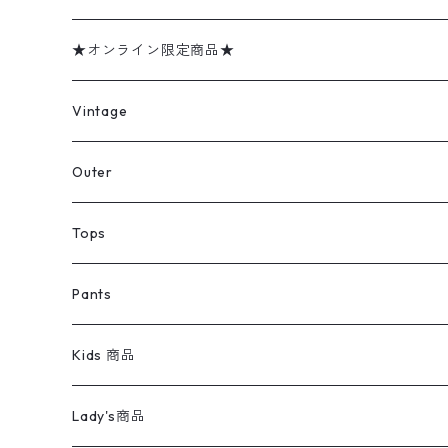
★オンライン限定商品★
ミリタリーデッドストック
Vintage
アウター
Jacket
Outer
デニムジャケット
トップス
Tee
コート
Tops
ミリタリージャケット
半袖シャツ
パンツ
Sweat Shirts
デニムジャケット
Tシャツ
Pants
スイングトップ
長袖シャツ
デニムパンツ
REVERSE WEAVE
レディース
Pants
ミリタリージャケット
長袖シャツ
デニムパンツ
Kids 商品
カバーオール
Tシャツ・ロンT
ミリタリーパンツ
アウター
ブランドシャツ
501,505
キッズ
Shirts
スウィングトップ
半袖シャツ
ミリタリーパンツ
Vintage
Lady's商品