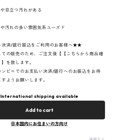
ジや目立つ汚れがある
ジや汚れの多い雰囲気系ユーズド
ニ決済/銀行振込をご利用のお客様へ★★
しての販売のため、ご注文後【【こちらから商品確
】】を致します。
コンビニでのお支払い決済/銀行へのお振込をお待
ますようお願いします。
International shipping available
Add to cart
日本国内にお住まいの方向け
通報する