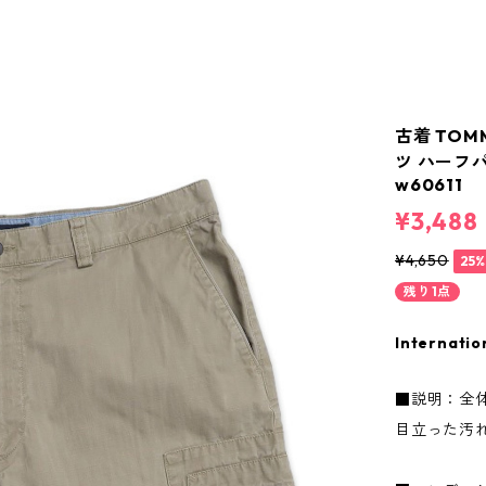
古着 TO
ツ ハーフパ
w60611
¥3,488
¥4,650
25
残り1点
Internatio
■説明：全
目立った汚