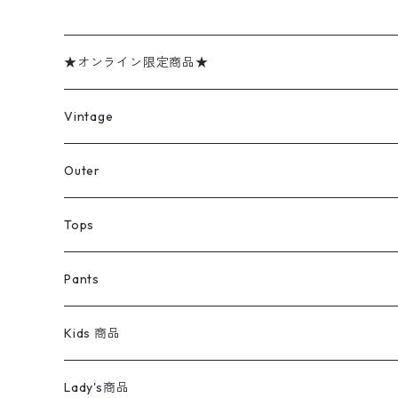
★オンライン限定商品★
ミリタリーデッドストック
Vintage
アウター
Jacket
Outer
デニムジャケット
トップス
Tee
コート
Tops
ミリタリージャケット
半袖シャツ
パンツ
Sweat Shirts
デニムジャケット
Tシャツ
Pants
スイングトップ
長袖シャツ
デニムパンツ
REVERSE WEAVE
レディース
Pants
ミリタリージャケット
長袖シャツ
デニムパンツ
Kids 商品
カバーオール
Tシャツ・ロンT
ミリタリーパンツ
アウター
ブランドシャツ
501,505
キッズ
Shirts
スウィングトップ
半袖シャツ
ミリタリーパンツ
Vintage
Lady's商品