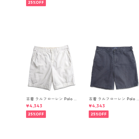
記：36 gd409713n w606
25%OFF
11
古着 ラルフローレン Polo R
古着 ラルフローレン Polo 
alph Lauren チノ ノータッ
alph Lauren チノ ノータッ
¥4,343
¥4,343
ク ショーツ ショートパンツ
ク ショーツ ショートパンツ
ハーフパンツ ホワイト 表
ハーフパンツ ネイビー系 表
25%OFF
25%OFF
記：W34 gd410365n w6
記：W34 gd410364n w6
0804
0804