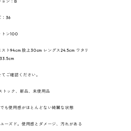
ション：B
：36
トン100
ト94cm 股上30cm レングス24.5cm ワタリ
33.5cm
せてご確認ください。
ドストック、新品、未使用品
ドでも使用感がほとんどない綺麗な状態
なユーズド。使用感とダメージ、汚れがある