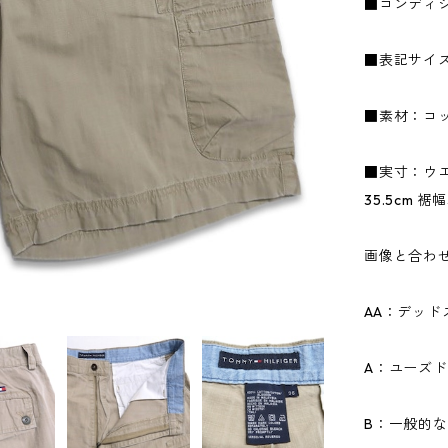
■コンディ
■表記サイズ
■素材：コッ
■実寸：ウエス
35.5cm 裾幅
画像と合わ
AA：デッ
A：ユーズ
B：一般的