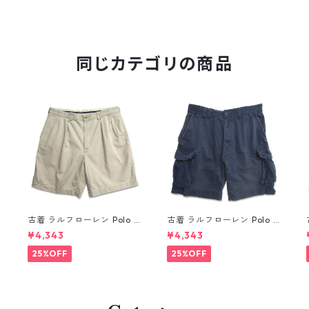
同じカテゴリの商品
R
古着 ラルフローレン Polo R
古着 ラルフローレン Polo R
alph Lauren チノ ツータッ
alph Lauren カーゴ ショー
¥4,343
¥4,343
ク ショーツ ショートパンツ
トパンツ ハーフパンツ ネイ
ハーフパンツ ベージュ 表
ビー 表記：35 gd410376n
25%OFF
25%OFF
記：W36 gd410363n w6
w60805
0804