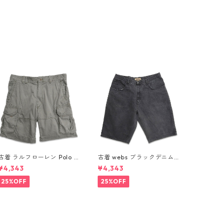
古着 ラルフローレン Polo R
古着 webs ブラックデニム
alph Lauren カーゴ ショー
ショートパンツ ハーフパン
¥4,343
¥4,343
トパンツ ハーフパンツ グリ
ツ 表記：W42 gd410354
ーン系 表記：36 gd41037
n w60802
25%OFF
25%OFF
5n w60805