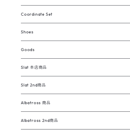
アウトドア
ポロシャツ
ワークパンツ
トップス
ストライプシャツ
バギーズデニム
アウター
Tops
ライフスタイル雑貨
Ladies
アウトドアナイロンジャケット
ポロシャツ
チノパンツ
Tops
Tシャツ
Coordinate Set
ウールジャケット
スウェット・トレーナー
コーデュロイパンツ
ボトムス
コーデュロイシャツ
フレアデニム
トップス
Pants
ラグ・ブランケット
ブランド
Sweater
スポーツナイロンジャケット
スウェット・パーカ
イージーパンツ
Pants
ブラウス／シャツ／デザイントップス
Shoes
コート
パーカー
スウェットパンツ
ワンピース
スウェードシャツ
ブラックデニム
ボトムス
ラルフローレン
プリントスウェット
長袖
Goods
ワークジャケット
ベスト
スラックス
ベスト／キャミソール
22cm以下
Goods
ナイロンジャケット
セーター・カーディガン
ジャージパンツ
ウールシャツ
ワンピース
リーバイス
ロゴスウェット
半袖
Military
テーラードジャケット
セーター・カーディガン
ワークパンツ
スウェット
22.5cm
バンダナ
Slat 本店商品
ダウンジャケット・ベスト
スラックス
リネンシャツ
ロンパース
エルエルビーン
無地スウェット
アランセーター
ウールジャケット
フリース
コーデュロイパンツ
ニット
23cm
Outer
Slat 2nd商品
ベスト
オーバーオール・つなぎ
柄シャツ
アディダス
キャラスウェット
ウールセーター
ダウンジャケット
オーバーオール・つなぎ
ジャケット
23.5cm
Tee
アウター
Albatross 商品
コーチジャケット
チノパン
ワークシャツ
ナイキ
REVERSE WEAVE
コットン
ハンティングジャケット
レザージャケット
ショーツ
スカート
24cm
Shirts
長袖シャツ
Vintage sweater
Albatross 2nd商品
フリースジャケット・ベスト
ウールパンツ
ミリタリー