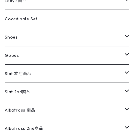
キッズ
Shirts
スウィングトップ
半袖シャツ
ミリタリーパンツ
Vintage
Lady's商品
アウトドア
ポロシャツ
ワークパンツ
トップス
ストライプシャツ
バギーズデニム
アウター
Tops
ライフスタイル雑貨
Ladies
アウトドアナイロンジャケット
ポロシャツ
チノパンツ
Tops
Tシャツ
Coordinate Set
ウールジャケット
スウェット・トレーナー
コーデュロイパンツ
ボトムス
コーデュロイシャツ
フレアデニム
トップス
Pants
ラグ・ブランケット
ブランド
Sweater
スポーツナイロンジャケット
スウェット・パーカ
イージーパンツ
Pants
ブラウス／シャツ／デザイントップス
Shoes
コート
パーカー
スウェットパンツ
ワンピース
スウェードシャツ
ブラックデニム
ボトムス
ラルフローレン
プリントスウェット
長袖
Goods
ワークジャケット
ベスト
スラックス
ベスト／キャミソール
22cm以下
Goods
ナイロンジャケット
セーター・カーディガン
ジャージパンツ
ウールシャツ
ワンピース
リーバイス
ロゴスウェット
半袖
Military
テーラードジャケット
セーター・カーディガン
ワークパンツ
スウェット
22.5cm
バンダナ
Slat 本店商品
ダウンジャケット・ベスト
スラックス
リネンシャツ
ロンパース
エルエルビーン
無地スウェット
アランセーター
ウールジャケット
フリース
コーデュロイパンツ
ニット
23cm
Outer
Slat 2nd商品
ベスト
オーバーオール・つなぎ
柄シャツ
アディダス
キャラスウェット
ウールセーター
ダウンジャケット
オーバーオール・つなぎ
ジャケット
23.5cm
Tee
アウター
Albatross 商品
コーチジャケット
チノパン
ワークシャツ
ナイキ
REVERSE WEAVE
コットン
ハンティングジャケット
レザージャケット
ショーツ
スカート
24cm
Shirts
長袖シャツ
Vintage sweater
Albatross 2nd商品
フリースジャケット・ベスト