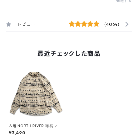
通報する
レビュー
(4064)
最近チェックした商品
古着 NORTH RIVER 総柄 アニ
マル柄 鴨 ボタンダウンシャツ
¥3,490
長袖シャツ 表記：XL gd409