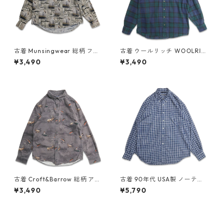
古着 Munsingwear 総柄 フィ
古着 ウールリッチ WOOLRIC
ッシング 魚 ボタンダウンシャ
H ネルシャツ 長袖シャツ チェ
¥3,490
¥3,490
ツ 長袖シャツ 表記：L gd40
ック 表記：M TALL gd4088
9306n w60505
70n w60323
古着 Croft&Barrow 総柄 アニ
古着 90年代 USA製 ノーティ
マル ハンティングシャツ ボタ
カ NAUTICA レーヨン ボタン
¥3,490
¥5,790
ンダウンシャツ 長袖シャツ 表
ダウンシャツ 長袖シャツ チェ
記：S gd409091n w60414
ック 表記：L gd409559n w
60528