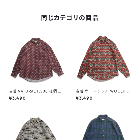
272n w60501
同じカテゴリの商品
古着 NATURAL ISSUE 総柄 ボ
古着 ウールリッチ WOOLRIC
タンダウンシャツ 長袖シャツ
H 総柄 アニマル ボタンダウン
¥3,490
¥3,490
表記：M gd409305n w605
シャツ 長袖シャツ 表記：M
05
gd409307n w60505