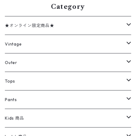
Category
★オンライン限定商品★
ミリタリーデッドストック
Vintage
アウター
Jacket
Outer
デニムジャケット
トップス
Tee
コート
Tops
ミリタリージャケット
半袖シャツ
パンツ
Sweat Shirts
デニムジャケット
Tシャツ
Pants
スイングトップ
長袖シャツ
デニムパンツ
REVERSE WEAVE
レディース
Pants
ミリタリージャケット
長袖シャツ
デニムパンツ
Kids 商品
カバーオール
Tシャツ・ロンT
ミリタリーパンツ
アウター
ブランドシャツ
501,505