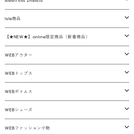
レザージャケット
ショーツ
スカート
24cm
Shirts
長袖シャツ
Vintage sweater
Albatross 2nd商品
フリースジャケット・ベスト
ウールパンツ
ミリタリー
チャンピオン
アクリル
アウトドアジャケット
S/S Shirts
アウトドアシャツ
Otherジャケット
Otherパンツ
パンツ(w30以下)
24.5cm
Sweat Shirts
半袖シャツ
Outer
70sアイテム
Isla商品
レザー
ペインターパンツ
ネルシャツ
カーハート
コート
L/S Shirts
ブランドシャツ
REVERSE WEAVE
アウトドアシャツ
Sailing Jacket
ワンピース
25cm
Sweater
スウェット シャツ
Other Tops
Marlboro
2点セットコーデ
【★NEW★】online限定商品（新着商品）
テーラードジャケット
ショートパンツ
ディッキーズ
ライトジャケット
デザインシャツ
ブランドシャツ
Swingtop
長袖
ブランドスウェット
Fleece tops
25.5cm
Fleece
パンツ
Sweat Shirts
GAP
Sweat Shirts
8月NEWアイテム（2026）
WEBアウター
ボアジャケット
イージーパンツ
ウールリッチ
ミリタリージャケット
リネンシャツ
リネンシャツ
Coat
半袖
プリントスウェット
Knit
リーバイス501 505
トップス
その他
26cm
Other Tops
Tシャツ
Hoodie
アウター
Knit
7月NEWアイテム（2026）
ジャケット
WEBトップス
ビンテージ
トミーヒルフィガー
ウールジャケット
コーデユロイシャツ
ハワイアンシャツ
Denim Jacket
ノースリーブ
アウトドアスウェット
Tailored Jacket
スラックス
パンツ
ワークジャケット
コート
プルオーバー
トップス
ミリタリージャケット
26.5cm
Pants
デッドストック ミリタリー
Tee
フリース
Military
6月NEWアイテム（2026）
コート
Tシャツ
WEBボトムス
その他
ノーティカ
ワークジャケット
ワークシャツ
デザインシャツ
Leather Jacket
無地スウェット
Gown
チノパンツ
スイングトップ
カーディガン
パンツ
フリースジャケット
Denim Pants
Band Tee
トップス
ムートン・レザーコート
映画・ムービーTシャツ
27cm
Shoes
フリース
Overall
セットアップ
Outer
5月NEWアイテム（2026）
ポンチョ
ポロシャツ
デニムパンツ
WEBシューズ
ノースフェイス
ダウンジャケット
ウールシャツ
ポロシャツ
Down jacket
アウトドアブランド
テーラードジャケット
ジャージ・トラックジャケット
Military Pants
Print Tee
パンツ
ウールコート
グラフィックTシャツ
Sneaker
テーラードジャケット
トップス
ボーダーポロシャツ
ストレートデニムパンツ
27.5cm
Goods
セーター
Shirts
トップス
Fleece
4月NEWアイテム（2026）
キャミソール・タンクトップ
ロングパンツ
スニーカー
WEBファッション小物
パタゴニア