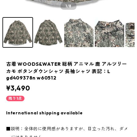
1
/8
古着 WOODS&WATER 総柄 アニマル 鹿 アルツリー
カモ ボタンダウンシャツ 長袖シャツ 表記：L
gd409378n w60512
¥3,490
残り1点
International shipping available
■説明：全体的に使用感がありますが、目立った汚れ、ダメ