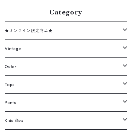
Category
★オンライン限定商品★
ミリタリーデッドストック
Vintage
アウター
Jacket
Outer
デニムジャケット
トップス
Tee
コート
Tops
ミリタリージャケット
半袖シャツ
パンツ
Sweat Shirts
デニムジャケット
Tシャツ
Pants
スイングトップ
長袖シャツ
デニムパンツ
REVERSE WEAVE
レディース
Pants
ミリタリージャケット
長袖シャツ
デニムパンツ
Kids 商品