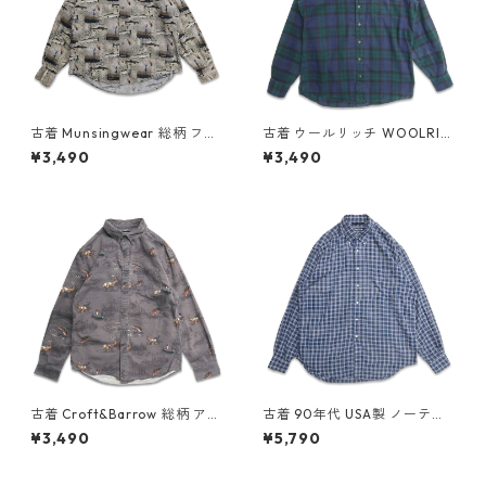
古着 Munsingwear 総柄 フィ
古着 ウールリッチ WOOLRIC
ッシング 魚 ボタンダウンシャ
H ネルシャツ 長袖シャツ チェ
¥3,490
¥3,490
ツ 長袖シャツ 表記：L gd40
ック 表記：M TALL gd4088
9306n w60505
70n w60323
古着 Croft&Barrow 総柄 アニ
古着 90年代 USA製 ノーティ
マル ハンティングシャツ ボタ
カ NAUTICA レーヨン ボタン
¥3,490
¥5,790
ンダウンシャツ 長袖シャツ 表
ダウンシャツ 長袖シャツ チェ
記：S gd409091n w60414
ック 表記：L gd409559n w
60528