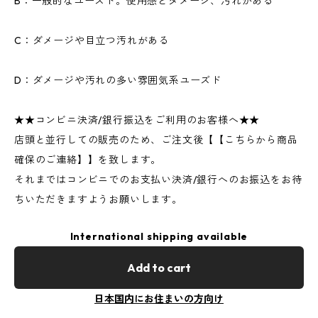
B：一般的なユーズド。使用感とダメージ、汚れがある
C：ダメージや目立つ汚れがある
D：ダメージや汚れの多い雰囲気系ユーズド
★★コンビニ決済/銀行振込をご利用のお客様へ★★
店頭と並行しての販売のため、ご注文後【【こちらから商品
確保のご連絡】】を致します。
それまではコンビニでのお支払い決済/銀行へのお振込をお待
ちいただきますようお願いします。
International shipping available
Add to cart
日本国内にお住まいの方向け