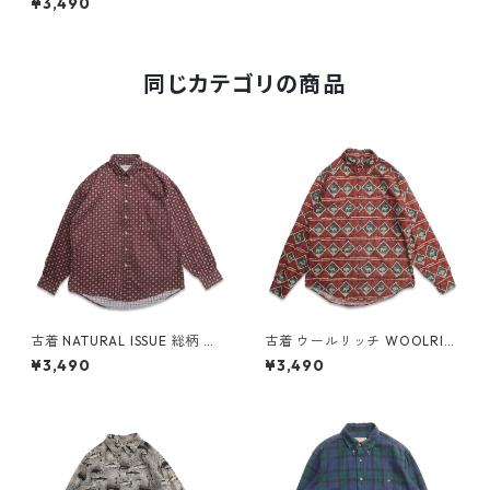
¥3,490
タンダウンシャツ 長袖シャツ
表記：L gd409378n w6051
2
同じカテゴリの商品
古着 NATURAL ISSUE 総柄 ボ
古着 ウールリッチ WOOLRIC
タンダウンシャツ 長袖シャツ
H 総柄 アニマル ボタンダウン
¥3,490
¥3,490
表記：M gd409305n w605
シャツ 長袖シャツ 表記：M
05
gd409307n w60505