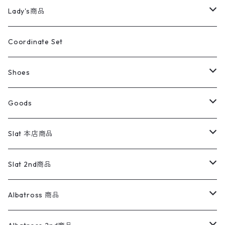
カバーオール
Tシャツ・ロンT
ミリタリーパンツ
アウター
ブランドシャツ
501,505
キッズ
Shirts
スウィングトップ
半袖シャツ
ミリタリーパンツ
Vintage
Lady's商品
アウトドア
ポロシャツ
ワークパンツ
トップス
ストライプシャツ
バギーズデニム
アウター
Tops
ライフスタイル雑貨
Ladies
アウトドアナイロンジャケット
ポロシャツ
チノパンツ
Tops
Tシャツ
Coordinate Set
ウールジャケット
スウェット・トレーナー
コーデュロイパンツ
ボトムス
コーデュロイシャツ
フレアデニム
トップス
Pants
ラグ・ブランケット
ブランド
Sweater
スポーツナイロンジャケット
スウェット・パーカ
イージーパンツ
Pants
ブラウス／シャツ／デザイントップス
Shoes
コート
パーカー
スウェットパンツ
ワンピース
スウェードシャツ
ブラックデニム
ボトムス
ラルフローレン
プリントスウェット
長袖
Goods
ワークジャケット
ベスト
スラックス
ベスト／キャミソール
22cm以下
Goods
ナイロンジャケット
セーター・カーディガン
ジャージパンツ
ウールシャツ
ワンピース
リーバイス
ロゴスウェット
半袖
Military
テーラードジャケット
セーター・カーディガン
ワークパンツ
スウェット
22.5cm
バンダナ
Slat 本店商品
ダウンジャケット・ベスト
スラックス
リネンシャツ
ロンパース
エルエルビーン
無地スウェット
アランセーター
ウールジャケット
フリース
コーデュロイパンツ
ニット
23cm
Outer
Slat 2nd商品
ベスト
オーバーオール・つなぎ
柄シャツ
アディダス
キャラスウェット
ウールセーター
ダウンジャケット
オーバーオール・つなぎ
ジャケット
23.5cm
Tee
アウター
Albatross 商品
コーチジャケット
チノパン
ワークシャツ
ナイキ
REVERSE WEAVE
コットン
ハンティングジャケット